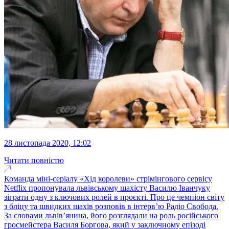
28 листопада 2020, 12:02
Читати повністю
Команда міні-серіалу «Хід королеви» стрімінгового сервісу
Netflix пропонувала львівському шахісту Василю Іванчуку
зіграти одну з ключових ролей в проєкті. Про це чемпіон світу
з бліцу та швидких шахів розповів в інтерв’ю Радіо Свобода.
За словами львів’янина, його розглядали на роль російського
гросмейстера Василя Боргова, який у заключному епізоді