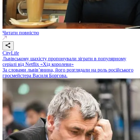
Читати повністю
CityLife
Львівському шахісту пропонували зіграти в популярному
серіалі від Netflix «Хід королеви»
За словами львів’янина, його розглядали на роль російського
гросмейстера Василя Боргова.