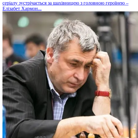
серіалу зустрічається за шахівницею з головною героїнею –
Елізабет Хармон...