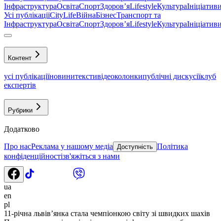
Інфраструктура
Освіта
Спорт
Здоровʼя
Lifestyle
Культура
Ініціатив
Усі публікації
CityLife
Війна
Бізнес
Транспорт та
Інфраструктура
Освіта
Спорт
Здоровʼя
Lifestyle
Культура
Ініціатив
Контент
усі публікації
новини
тексти
відео
колонки
публічні дискусії
клуб
експертів
Рубрики
Додатково
Про нас
Реклама у нашому медіа
Політика
Доступність
конфіденційності
зв'яжіться з нами
ua
en
pl
11-річна львів’янка стала чемпіонкою світу зі швидких шахів