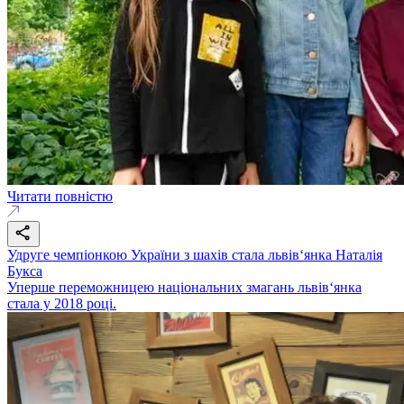
Читати повністю
Удруге чемпіонкою України з шахів стала львів‘янка Наталія
Букса
Уперше переможницею національних змагань львів‘янка
стала у 2018 році.