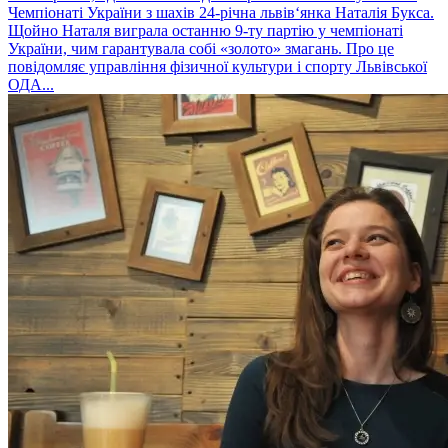
Чемпіонаті України з шахів 24-річна львів‘янка Наталія Букса.
Щойно Наталя виграла останню 9-ту партію у чемпіонаті
України, чим гарантувала собі «золото» змагань. Про це
повідомляє управління фізичної культури і спорту Львівської
ОДА...