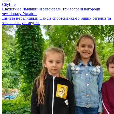
CityLife
Шахістки з Львівщини завоювали три головні нагороди
чемпіонату України
Дівчата не залишили шансів спортсменкам з інших регіонів та
завоювали усі медалі.