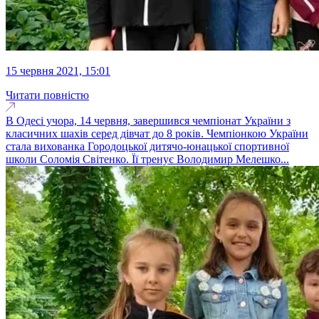
15 червня 2021, 15:01
Читати повністю
В Одесі учора, 14 червня, завершився чемпіонат України з
класичних шахів серед дівчат до 8 років. Чемпіонкою України
стала вихованка Городоцької дитячо-юнацької спортивної
школи Соломія Світенко. Її тренує Володимир Мелешко...