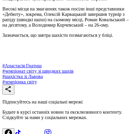
Високі місця на змаганнях також посіли інші представники
«Дебюту», зокрема, Олексій Карвацький завершив турнір з
рапіду (швидкі шахи) на сьомому місці, Роман Ковальський –
на десятому, а Володимир Корчевський – на 26-ому.
Зазначається, що завтра шахісти позмагаються у бліці.
#
Анастасія Гнатиш
#
чемпіонат світу зі швидких шахів
#
шахістка зі Львова
#
чемпіонка світу
Підписуйтесь на наші соціальні мережі
Будьте в курсі останніх новин та ексклюзивного контенту.
Слідкуйте за нами у соціальних мережах.