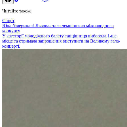
Читайте також
Спорт
Юна балерина зі Львова стала чемпіонкою міжнародного
конкурсу
У категорії молодіжного балету танцівниця виборола 1-ше
місце та отримала запрошення виступити на Великому гала-
концерті.