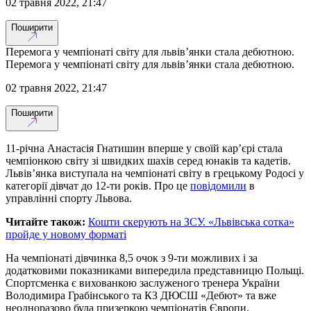
02 травня 2022, 21:47
Поширити
Перемога у чемпіонаті світу для львів’янки стала дебютною.
Перемога у чемпіонаті світу для львів’янки стала дебютною.
02 травня 2022, 21:47
Поширити
11-річна Анастасія Гнатишин вперше у своїй кар’єрі стала
чемпіонкою світу зі швидких шахів серед юнаків та кадетів.
Львів’янка виступала на чемпіонаті світу в грецькому Родосі у
категорії дівчат до 12-ти років. Про це
повідомили
в
управлінні спорту Львова.
Читайте також:
Кошти скерують на ЗСУ. «Львівська сотка»
пройде у новому форматі
На чемпіонаті дівчинка 8,5 очок з 9-ти можливих і за
додатковими показниками випередила представницю Польщі.
Спортсменка є вихованкою заслуженого тренера України
Володимира Грабінського та КЗ ДЮСШ «Дебют» та вже
неодноразово була призеркою чемпіонатів Європи.