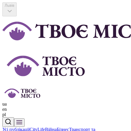
Львів
ua
en
pl
Усі публікації
CityLife
Війна
Бізнес
Транспорт та