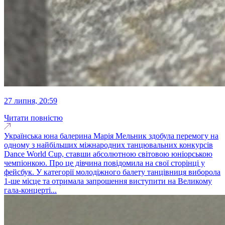
27 липня, 20:59
Читати повністю
Українська юна балерина Марія Мельник здобула перемогу на
одному з найбільших міжнародних танцювальних конкурсів
Dance World Cup, ставши абсолютною світовою юніорською
чемпіонкою. Про це дівчина повідомила на свої сторінці у
фейсбук. У категорії молодіжного балету танцівниця виборола
1-ше місце та отримала запрошення виступити на Великому
гала-концерті...