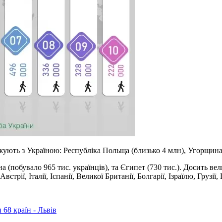
ують з Україною: Республіка Польща (близько 4 млн), Угорщина (
 (побувало 965 тис. українців), та Єгипет (730 тис.). Досить вел
ії, Італії, Іспанії, Великої Британії, Болгарії, Ізраїлю, Грузії, 
68 країн - Львів