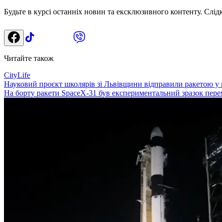
Будьте в курсі останніх новин та ексклюзивного контенту. Слід
Читайте також
CityLife
Науковий проєкт школярів зі Львівщини відправили ракетою у
На борту ракети SpaceX-31 був експериментальний зразок пере