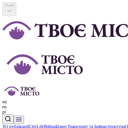
Львів
ua
en
pl
Усі публікації
CityLife
Війна
Бізнес
Транспорт та Інфраструктура
О