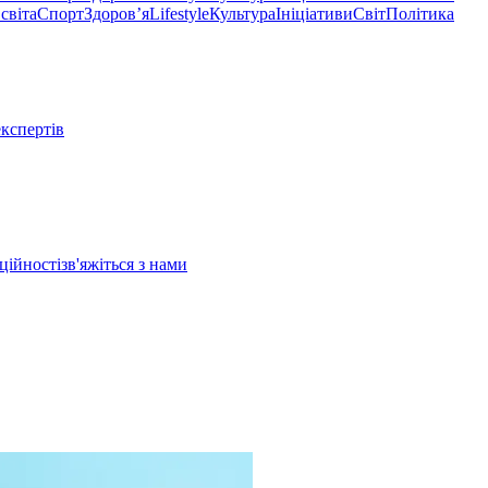
світа
Спорт
Здоровʼя
Lifestyle
Культура
Ініціативи
Світ
Політика
експертів
ційності
зв'яжіться з нами