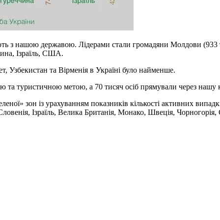
ь з нашою державою. Лідерами стали громадяни Молдови (933 тис.)
ина, Ізраїль, США.
ет, Узбекистан та Вірменія в Україні було найменше.
ою та туристичною метою, а 70 тисяч осіб прямували через нашу 
еленої» зон із урахуванням показників кількості активних випадкі
Словенія, Ізраїль, Велика Британія, Монако, Швеція, Чорногорія,