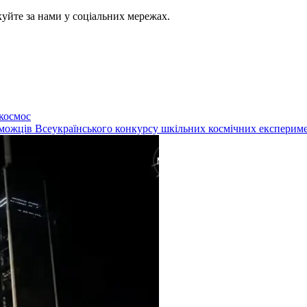
куйте за нами у соціальних мережах.
 космос
можців Всеукраїнського конкурсу шкільних космічних експериме