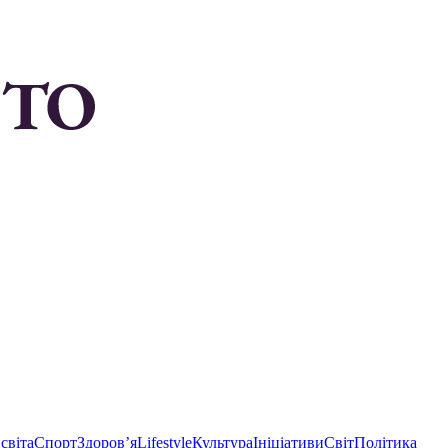
світа
Спорт
Здоровʼя
Lifestyle
Культура
Ініціативи
Світ
Політика