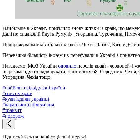
Найбільше в Україну приїздило знову ж таки із країн, що межуют
Далі по спадковій йдуть Румунія, Угорщина, Туреччина, Німечч
Подорожувальників з таких країн як Чехія, Латвія, Китай, Єгип
Переважна більшість іноземців перебували в Україні з приватн
Нагадаємо, МОЗ України
оновило
перелік країн «червоної» і «з
не рекомендують відвідувати, опинилися 68. Серед них: Чехія, 
Угорщина, Чехія тощо.
#
найбільш відвідувані країни
#
список країн
#
куди їздили українці
#
карантинні обмеження
#
транзит
#
подорож
Підписуйтесь на наші соціальні мережі