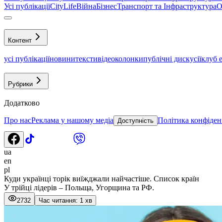
Усі публікації
CityLife
Війна
Бізнес
Транспорт та Інфраструктура
О
Контент
усі публікації
новини
тексти
відео
колонки
публічні дискусії
клуб 
Рубрики
Додатково
Про нас
Реклама у нашому медіа
Політика конфіден
Доступність
ua
en
pl
Куди українці торік виїжджали найчастіше. Список країн
У трійці лідерів – Польща, Угорщина та РФ.
2732
Час читання: 1 хв