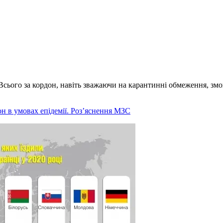
 Всього за кордон, навіть зважаючи на карантинні обмеження, зм
он в умовах епідемії. Роз’яснення МЗС