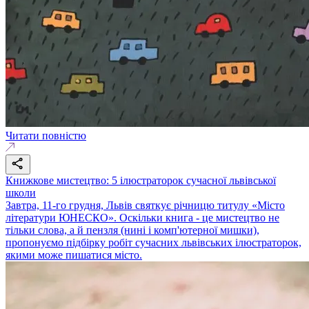
Читати повністю
Книжкове мистецтво: 5 ілюстраторок сучасної львівської
школи
Завтра, 11-го грудня, Львів святкує річницю титулу «Місто
літератури ЮНЕСКО». Оскільки книга - це мистецтво не
тільки слова, а й пензля (нині і комп'ютерної мишки),
пропонуємо підбірку робіт сучасних львівських ілюстраторок,
якими може пишатися місто.