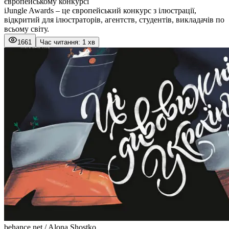
європейському конкурсі
iJungle Awards – це європейський конкурс з ілюстрації,
відкритий для ілюстраторів, агентств, студентів, викладачів по
всьому світу.
1661
Час читання: 1 хв
behance.net / Alona Shostko