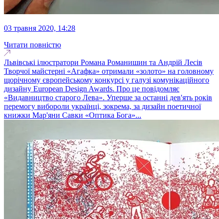
03 травня 2020, 14:28
Читати повністю
Львівські ілюстратори Романа Романишин та Андрій Лесів
Творчої майстерні «Агафка» отримали «золото» на головному
щорічному європейському конкурсі у галузі комунікаційного
дизайну European Design Awards. Про це повідомляє
«Видавництво старого Лева». Уперше за останні дев'ять років
перемогу вибороли українці, зокрема, за дизайн поетичної
книжки Мар'яни Савки «Оптика Бога»...