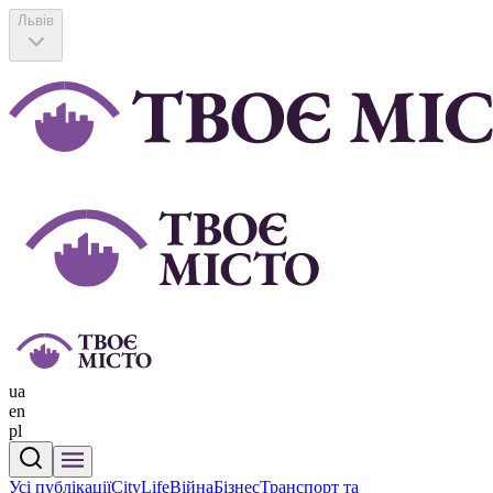
Львів
ua
en
pl
Усі публікації
CityLife
Війна
Бізнес
Транспорт та