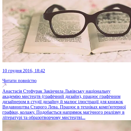
10 грудня 2016, 18:42
Читати повністю
Анастасія Стефурак Закінчила Львівську національну
академію мистецтв (графічний дизайн), працює графічним
дизайнером в студії дизайну й малює ілюстрації для книжок
Видавництва Старого Лева. Працює в техніках комп'ютерної
графіки, колажу. Подобається напрямок магічного реалізму в
літературі та образотворчому мистецтві...