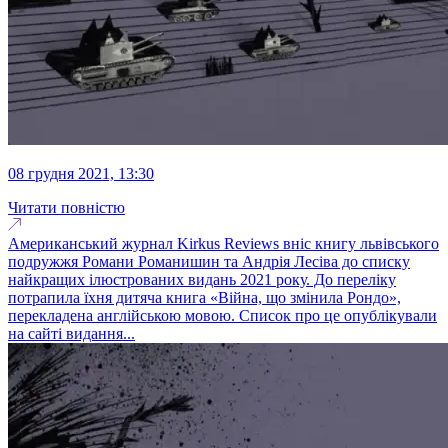
08 грудня 2021, 13:30
Читати повністю
Американський журнал Kirkus Reviews вніс книгу львівського
подружжя Романи Романишин та Андрія Лесіва до списку
найкращих ілюстрованих видань 2021 року. До переліку
потрапила їхня дитяча книга «Війна, що змінила Рондо»,
перекладена англійською мовою. Список про це опублікували
на сайті видання...