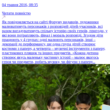
04 травня 2016, 08:35
Читати повністю
Як повідомляється на сайті Форуму видавців, художники
малюватимуть персонажів з розповідей дітей-учасників, всі
разом вигадуватимуть спільну історію своїх героїв, пригоди, у
які вони потрапляють, фінал і мораль розповіді. Згодом діти
працюють у 4 групах: одні малюють персонажів, інші –
декорації до перформансу, ще одна група дітей створює
костюми з паперу, а четверта – музичні інструменти з паперу,
пластикових пляшок та інших предметів. «Кожна дитина
створює якусь маленьку частинку історії – малює якогось
героя чи предмети, робить музику, чи фігури з паперу...