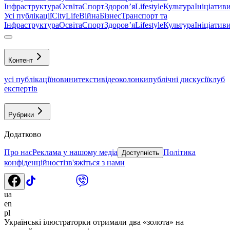
Інфраструктура
Освіта
Спорт
Здоровʼя
Lifestyle
Культура
Ініціатив
Усі публікації
CityLife
Війна
Бізнес
Транспорт та
Інфраструктура
Освіта
Спорт
Здоровʼя
Lifestyle
Культура
Ініціатив
Контент
усі публікації
новини
тексти
відео
колонки
публічні дискусії
клуб
експертів
Рубрики
Додатково
Про нас
Реклама у нашому медіа
Політика
Доступність
конфіденційності
зв'яжіться з нами
ua
en
pl
Українські ілюстраторки отримали два «золота» на