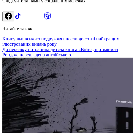
Слідкуйте за нами у соціальних мережах.
Читайте також
Книгу львівського подружжя внесли до сотні найкращих
ілюстрованих видань року
До переліку потрапила дитяча книга «Війна, що змінила
Рондо», перекладена англійською.