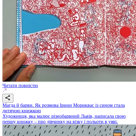
Читати повністю
Магда й барви. Як розмова Ірини Мориквас із сином стала
дитячою книжкою
Художниця, яка малює різнобарвний Львів, написала свою
першу книжку – про дівчинку на візку і польоти в уяві.