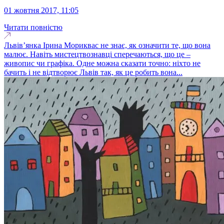
01 жовтня 2017, 11:05
Читати повністю
Львів’янка Ірина Мориквас не знає, як означити те, що вона
малює. Навіть мистецтвознавці сперечаються, що це –
живопис чи графіка. Одне можна сказати точно: ніхто не
бачить і не відтворює Львів так, як це робить вона...