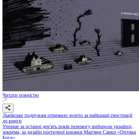
Читати повністю
Львівське подружжя отримало золото за найкращі ілюстрації
до книги
Уперше за останні дев'ять років перемогу вибороли українці,
зокрема, за дизайн поетичної книжки Мар'яни Савки «Оптика
Бога».