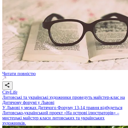
Читати повністю
CityLife
Литовські та українські художники проведуть майстер-клас на
Дитячому форумі у Львові
У Львові у межах Дитячого Форуму 13-14 травня відбудеться
Литовсько-український проект «На острові ілюстраторів» –
мистецькі майстер класи литовських та українських
художників.