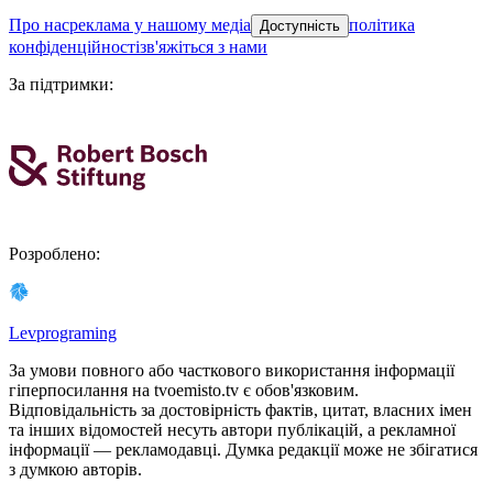
про нас
реклама у нашому медіа
політика
Доступність
конфіденційності
зв'яжіться з нами
За підтримки
:
Розроблено
:
Levprograming
За умови повного або часткового використання iнформацiї
гіперпосилання на tvoemisto.tv є обов'язковим.
Відповідальність за достовірність фактів, цитат, власних імен
та інших відомостей несуть автори публікацій, а рекламної
інформації — рекламодавці. Думка редакцiї може не збiгатися
з думкою авторiв.