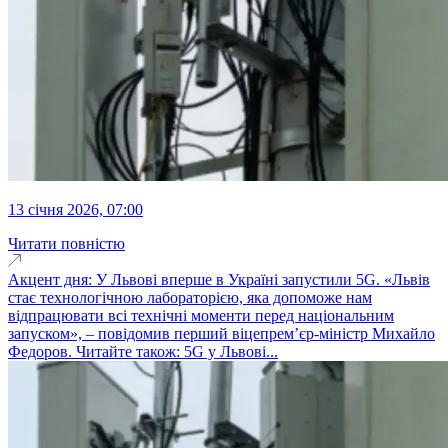
13 січня 2026, 07:00
Читати повністю
Акцент дня: У Львові вперше в Україні запустили 5G. «Львів
стає технологічною лабораторією, яка допоможе нам
відпрацювати всі технічні моменти перед національним
запуском», – повідомив перший віцепремʼєр-міністр Михайло
Федоров. Читайте також: 5G у Львові...