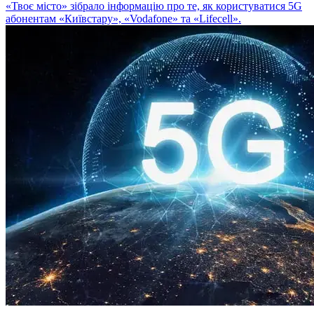
«Твоє місто» зібрало інформацію про те, як користуватися 5G
абонентам «Київстару», «Vodafone» та «Lifecell».