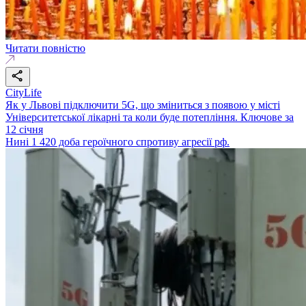
Читати повністю
CityLife
Як у Львові підключити 5G, що зміниться з появою у місті
Університетської лікарні та коли буде потепління. Ключове за
12 січня
Нині 1 420 доба героїчного спротиву агресії рф.