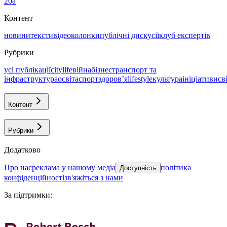
20а
Контент
новини
тексти
відео
колонки
публічні дискусії
клуб експертів
Рубрики
усі публікації
citylife
війна
бізнес
транспорт та
інфраструктура
освіта
спорт
здоровʼя
lifestyle
культура
ініціативи
св
Контент
Рубрики
Додатково
про нас
реклама у нашому медіа
політика
Доступність
конфіденційності
зв'яжіться з нами
За підтримки
: