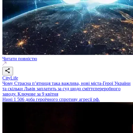
Читати повністю
CityLife
Чому Страсна п’ятниця така важлива, нові міста-Герої України
та скільки Львів заплатить за суд щодо сміттєпереробного
заводу. Ключове за 9 квітня
Нині 1 506 доба героїчного спротиву агресії рф.