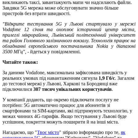
викликають таксі, завантажують мапи чи надсилають файли.
Завдяки 5G мережа може обслуговувати значно більше
пристроїв без втрати швидкості.
"Відкрите тестування 5G у Львові стартувало у мережі
Vodafone 12 січня та охоплює історичний центр міста,
прилеглі мікрорайони, Львівський політехнічний університет
та район Головного залізничного вокзалу. Технологія працює на
обладнанні європейського постачальника Nokia у діапазоні
3500 МГц",
- йдеться у повідомленні.
Читайте також:
За даними Vodafone, максимальна зафіксована швидкість у
реальних умовах під навантаженням сягнула
1,9 Гб/с
. Загалом
до тестової мережі у Львові, Харкові та Бородянці вже
підключилися
307 тисяч унікальних користувачів
.
У компанії додають, що окремо підключати послугу не
потрібно: 5G автоматично працює для абонентів зі
смартфонами та SIM-картами, які підтримують технологію, у
межах чинних 4G-тарифів. Якщо тестування у Львові буде
успішним, покриття можуть поширити й на інші міста.
Нагадаємо, що "
Твоє місто
" зібрало інформацію про те,
як
користуватися 5G
абонентам "Київстару", "Vodafone" та