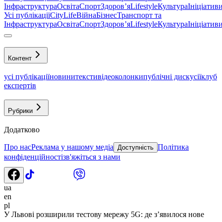
Інфраструктура
Освіта
Спорт
Здоровʼя
Lifestyle
Культура
Ініціатив
Усі публікації
CityLife
Війна
Бізнес
Транспорт та
Інфраструктура
Освіта
Спорт
Здоровʼя
Lifestyle
Культура
Ініціатив
Контент
усі публікації
новини
тексти
відео
колонки
публічні дискусії
клуб
експертів
Рубрики
Додатково
Про нас
Реклама у нашому медіа
Політика
Доступність
конфіденційності
зв'яжіться з нами
ua
en
pl
У Львові розширили тестову мережу 5G: де з’явилося нове