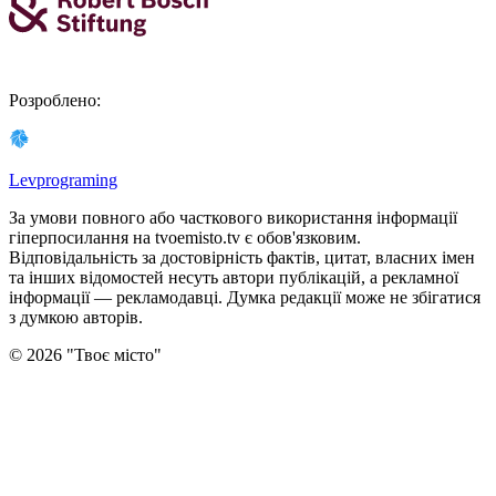
Розроблено
:
Levprograming
За умови повного або часткового використання iнформацiї
гіперпосилання на tvoemisto.tv є обов'язковим.
Відповідальність за достовірність фактів, цитат, власних імен
та інших відомостей несуть автори публікацій, а рекламної
інформації — рекламодавці. Думка редакцiї може не збiгатися
з думкою авторiв.
©
2026
"
Твоє місто
"