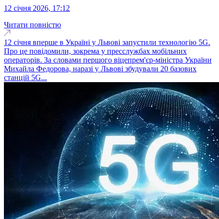
12 січня 2026, 17:12
Читати повністю
12 січня вперше в Україні у Львові запустили технологію 5G.
Про це повідомили, зокрема у пресслужбах мобільних
операторів. За словами першого віцепрем'єр-міністра України
Михайла Федорова, наразі у Львові збудували 20 базових
станцій 5G...