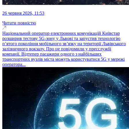
26 червня 2026, 11:53
Читати повністю
Національний оператор електронних комунікацій Київстар
розширив тестову 5G-зону у Львові та запустив технологію
п’ятого покоління мобільного зв’язку на території Львівського
залізничного вокзалу. Про це повідомили у пресслужбі
компанії. Відтепер пасажири одного з найбільших
транспортних вузлів міста можуть користуватися 5G у мережі
оператора...