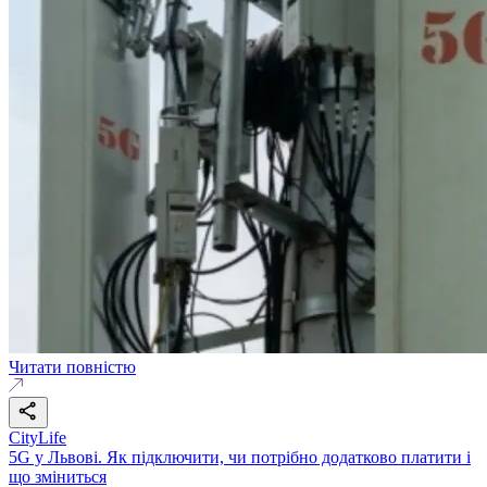
Читати повністю
CityLife
5G у Львові. Як підключити, чи потрібно додатково платити і
що зміниться