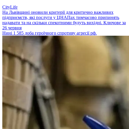
CityLife
На Львівщині оновили критерії для критично важливих
підприємств, які послуги у ЦНАПах тимчасово припинять
надавати та на скільки спекотними будуть вихідні. Ключове за
26 червня
Нині 1 585 доба героїчного спротиву агресії рф.