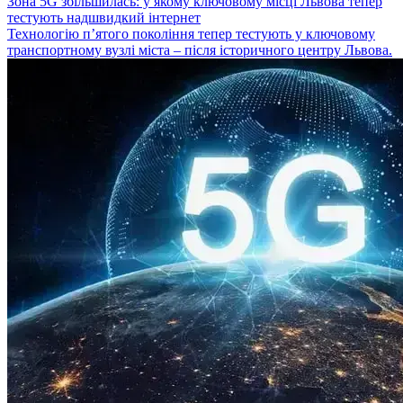
Зона 5G збільшилась: у якому ключовому місці Львова тепер
тестують надшвидкий інтернет
Технологію п’ятого покоління тепер тестують у ключовому
транспортному вузлі міста – після історичного центру Львова.