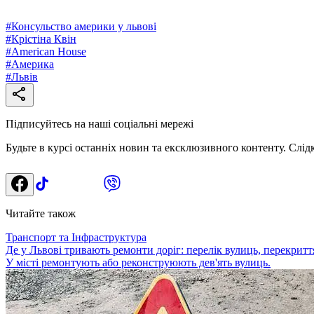
#
Консульство америки у львові
#
Крістіна Квін
#
American House
#
Америка
#
Львів
Підписуйтесь на наші соціальні мережі
Будьте в курсі останніх новин та ексклюзивного контенту. Слід
Читайте також
Транспорт та Інфраструктура
Де у Львові тривають ремонти доріг: перелік вулиць, перекриття
У місті ремонтують або реконструюють дев'ять вулиць.