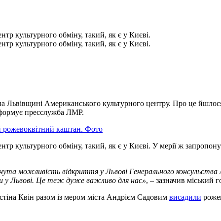
тр культурного обміну, такий, як є у Києві.
тр культурного обміну, такий, як є у Києві.
 Львівщині Американського культурного центру. Про це йшлося п
нформує пресслужба ЛМР.
й рожевоквітний каштан. Фото
тр культурного обміну, такий, як є у Києві. У мерії ж запропон
лянута можливість відкриття у Львові Генерального консульства
іси у Львові. Це теж дуже важливо для нас»
, – зазначив міський
стіна Квін разом із мером міста Андрієм Садовим
висадили
рожев