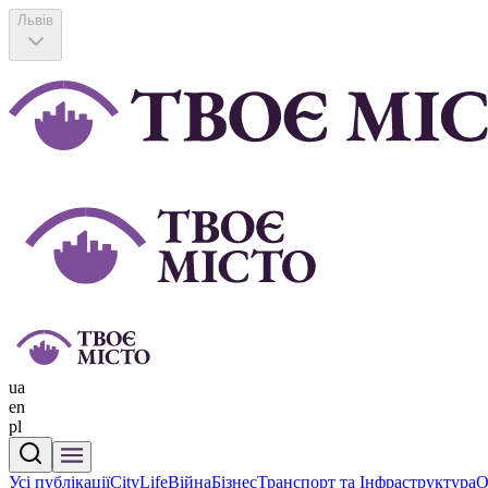
Львів
ua
en
pl
Усі публікації
CityLife
Війна
Бізнес
Транспорт та Інфраструктура
О