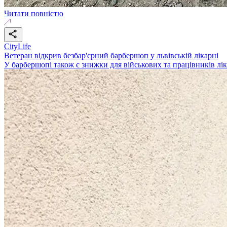
Читати повністю
CityLife
Ветеран відкрив безбар'єрний барбершоп у львівській лікарні
У барбершопі також є знижки для військових та працівників лі