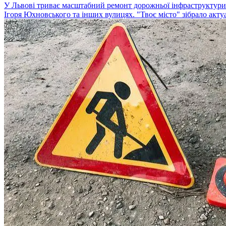
У Львові триває масштабний ремонт дорожньої інфраструктури.
Ігоря Юхновського та інших вулицях. "Твоє місто" зібрало акту