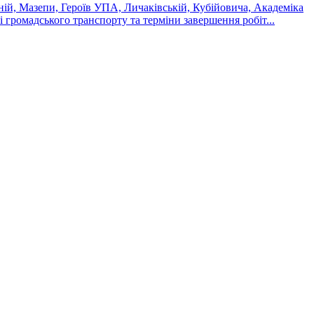
ній, Мазепи, Героїв УПА, Личаківській, Кубійовича, Академіка
 громадського транспорту та терміни завершення робіт...