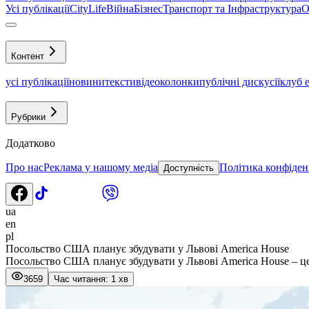
Усі публікації
CityLife
Війна
Бізнес
Транспорт та Інфраструктура
О
Контент
усі публікації
новини
тексти
відео
колонки
публічні дискусії
клуб 
Рубрики
Додатково
Про нас
Реклама у нашому медіа
Політика конфіден
Доступність
ua
en
pl
Посольство США планує збудувати у Львові Аmerica Нouse
Посольство США планує збудувати у Львові America House – цен
3659
Час читання: 1 хв