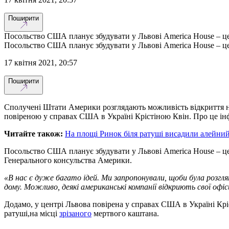
Поширити
Посольство США планує збудувати у Львові America House – цен
Посольство США планує збудувати у Львові America House – цен
17 квітня 2021, 20:57
Поширити
Сполучені Штати Америки розглядають можливість відкриття на
повіреною у справах США в Україні Крістіною Квін. Про це і
Читайте також:
На площі Ринок біля ратуші висадили алейни
Посольство США планує збудувати у Львові America House – цен
Генерального консульства Америки.
«В нас є дуже багато ідей. Ми запропонували, щоби була розг
дому. Можливо, деякі американські компанії відкриють свої оф
Додамо, у центрі Львова повірена у справах США в Україні Крі
ратуші,на місці
зрізаного
мертвого каштана.