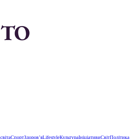
світа
Спорт
Здоровʼя
Lifestyle
Культура
Ініціативи
Світ
Політика