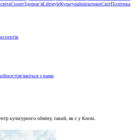
світа
Спорт
Здоровʼя
Lifestyle
Культура
Ініціативи
Світ
Політика
експертів
ційності
зв'яжіться з нами
тр культурного обміну, такий, як є у Києві.