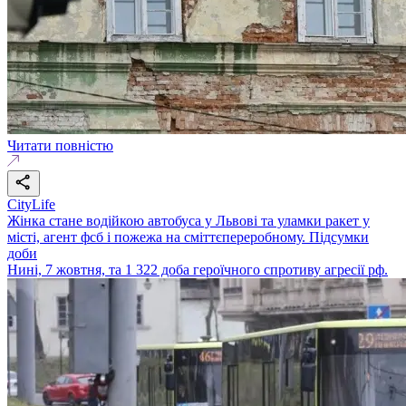
Читати повністю
CityLife
Жінка стане водійкою автобуса у Львові та уламки ракет у
місті, агент фсб і пожежа на сміттєпереробному. Підсумки
доби
Нині, 7 жовтня, та 1 322 доба героїчного спротиву агресії рф.