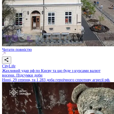
Читати повністю
CityLife
Жахливий удар рф по Києву та що буде з курсами валют
восени. Підсумки доби
Нині, 29 серпня, та 1 283 доба героїчного спротиву агресії рф.