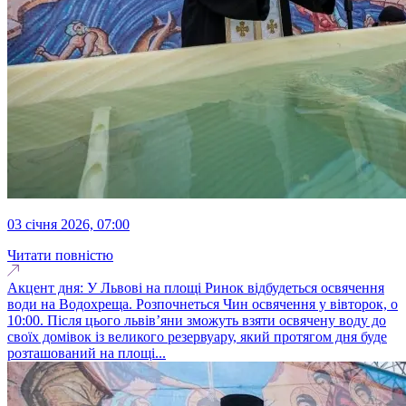
03 січня 2026, 07:00
Читати повністю
Акцент дня: У Львові на площі Ринок відбудеться освячення
води на Водохреща. Розпочнеться Чин освячення у вівторок, о
10:00. Після цього львів’яни зможуть взяти освячену воду до
своїх домівок із великого резервуару, який протягом дня буде
розташований на площі...