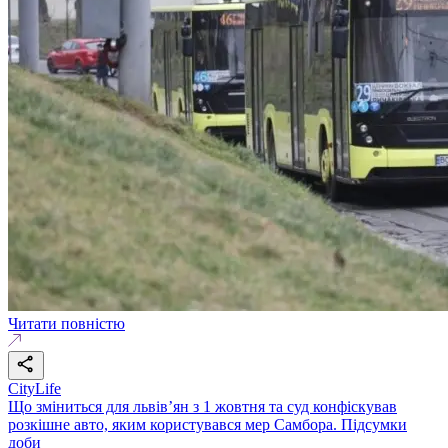
Читати повністю
CityLife
Що зміниться для львів’ян з 1 жовтня та суд конфіскував
розкішне авто, яким користувався мер Самбора. Підсумки
доби