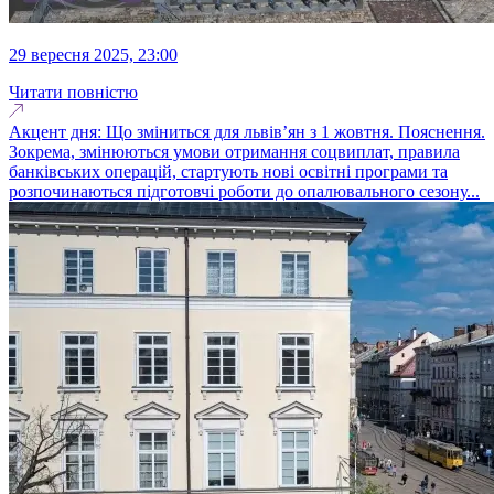
29 вересня 2025, 23:00
Читати повністю
Акцент дня: Що зміниться для львів’ян з 1 жовтня. Пояснення.
3окрема, змінюються умови отримання соцвиплат, правила
банківських операцій, стартують нові освітні програми та
розпочинаються підготовчі роботи до опалювального сезону...