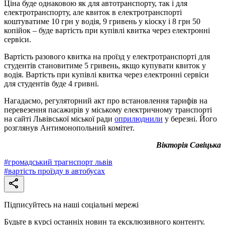
Ціна буде однаковою як для автотранспорту, так і для
електротранспорту, але квиток в електротранспорті
коштуватиме 10 грн у водія, 9 гривень у кіоску і 8 грн 50
копійок – буде вартість при купівлі квитка через електронні
сервіси.
Вартість разового квитка на проїзд у електротранспорті для
студентів становитиме 5 гривень, якщо купувати квиток у
водія. Вартість при купівлі квитка через електронні сервіси
для студентів буде 4 гривні.
Нагадаємо, регуляторний акт про встановлення тарифів на
перевезення пасажирів у міському електричному транспорті
на сайті Львівської міської ради
оприлюднили
у березні. Його
розглянув Антимонопольний комітет.
Вікторія Савіцька
#
громадський трагнспорт львів
#
вартість проїзду в автобусах
Підписуйтесь на наші соціальні мережі
Будьте в курсі останніх новин та ексклюзивного контенту.