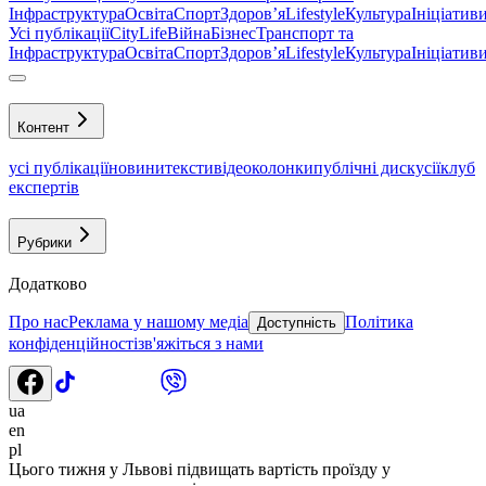
Інфраструктура
Освіта
Спорт
Здоровʼя
Lifestyle
Культура
Ініціатив
Усі публікації
CityLife
Війна
Бізнес
Транспорт та
Інфраструктура
Освіта
Спорт
Здоровʼя
Lifestyle
Культура
Ініціатив
Контент
усі публікації
новини
тексти
відео
колонки
публічні дискусії
клуб
експертів
Рубрики
Додатково
Про нас
Реклама у нашому медіа
Політика
Доступність
конфіденційності
зв'яжіться з нами
ua
en
pl
Цього тижня у Львові підвищать вартість проїзду у