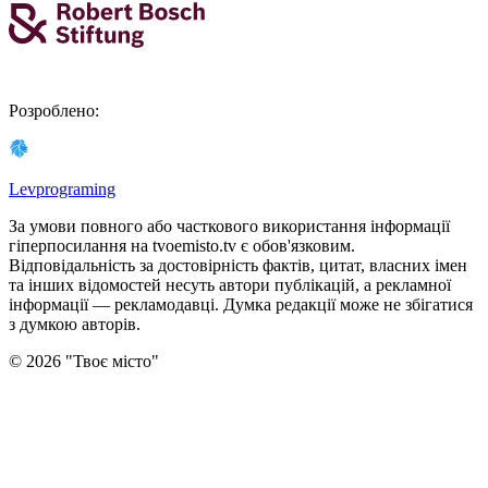
Розроблено
:
Levprograming
За умови повного або часткового використання iнформацiї
гіперпосилання на tvoemisto.tv є обов'язковим.
Відповідальність за достовірність фактів, цитат, власних імен
та інших відомостей несуть автори публікацій, а рекламної
інформації — рекламодавці. Думка редакцiї може не збiгатися
з думкою авторiв.
©
2026
"
Твоє місто
"