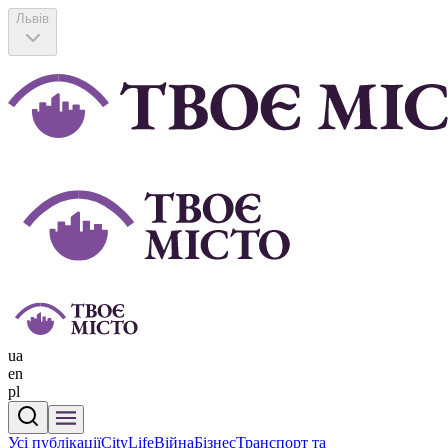
Львів
ua
en
pl
Усі публікації
CityLife
Війна
Бізнес
Транспорт та