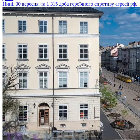
Нині, 30 вересня, та 1 315 доба героїчного спротиву агресії рф.