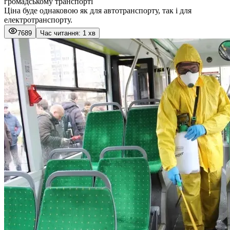
громадському транспорті
Ціна буде однаковою як для автотранспорту, так і для
електротранспорту.
7689
Час читання: 1 хв