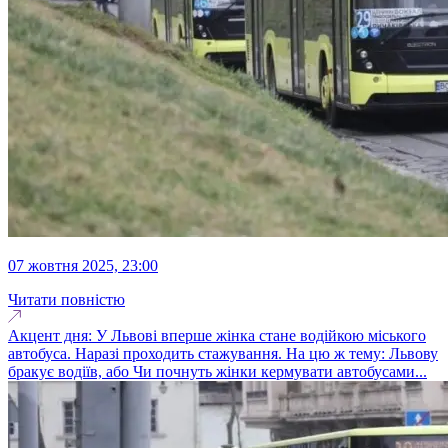
07 жовтня 2025, 23:00
Читати повністю
Акцент дня: У Львові вперше жінка стане водійкою міського
автобуса. Наразі проходить стажування. На цю ж тему: Львову
бракує водіїв, або Чи почнуть жінки кермувати автобусами...