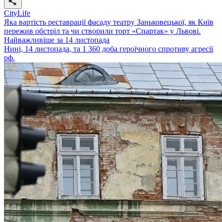
CityLife
Яка вартість реставрації фасаду театру Заньковецької, як Київ
пережив обстріл та чи створили торт «Спартак» у Львові.
Найважливіше за 14 листопада
Нині, 14 листопада, та 1 360 доба героїчного спротиву агресії
рф.