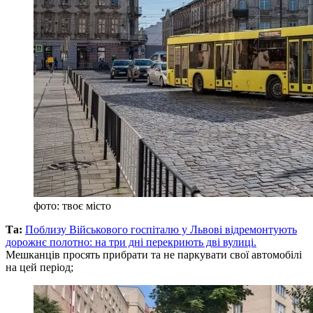
фото: твоє місто
Та:
Поблизу Військового госпіталю у Львові відремонтують
дорожнє полотно: на три дні перекриють дві вулиці.
Мешканців просять прибрати та не паркувати свої автомобілі
на цей період;