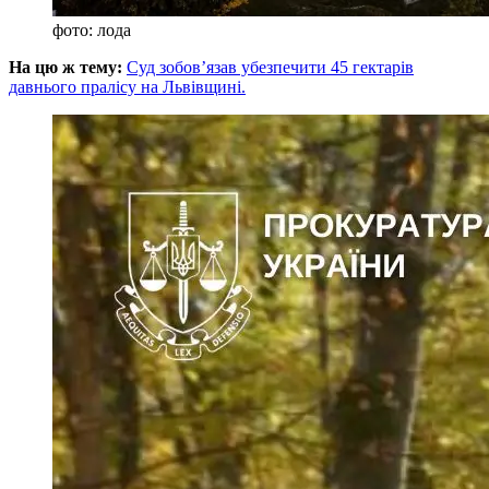
фото: лода
На цю ж тему:
Суд зобов’язав убезпечити 45 гектарів
давнього пралісу на Львівщині.