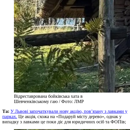
Відреставрована бойківська хата в
Шевченківському гаю / Фото: ЛМР
Та:
У Львові започаткували нову акцію, пов’язану з лавками у
парках.
Це акція, схожа на «Подаруй місту дерево», однак у
випадку з лавками це поки діє для юридичних осіб та ФОПів;