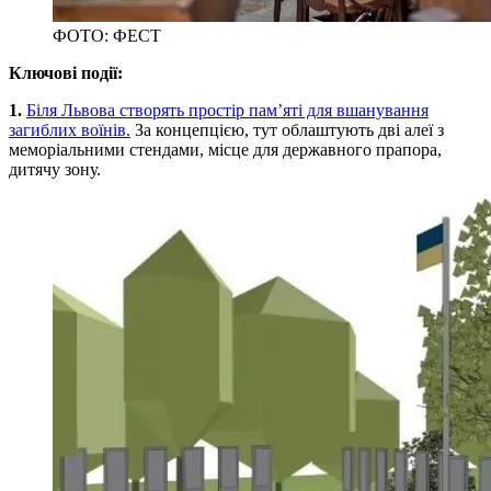
ФОТО: ФЕСТ
Ключові події:
1.
Біля Львова створять простір пам’яті для вшанування
загиблих воїнів.
За концепцією, тут облаштують дві алеї з
меморіальними стендами, місце для державного прапора,
дитячу зону.