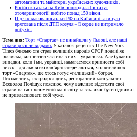
автоматики та майстерні українських художників.
Російська атака на Київ пошкодила Інститут
отоларингології: вибито понад 150 вікон.
Під час масованої атаки РФ на Київщині загинула
врятована після ДТП козуля – її серце не витримало
вибухів.
Тема дня:
Торт «Спартак» не винайшли у Львові, але наші
страви росії не віддамо.
У каталозі рецептів The New York
Times близько ста страв колишніх народів СРСР подані як
російські, хоч значна частина з них – українські. Але бувають
випадки, коли і ми, українці, намагаємося приписати собі
чиєсь – дві львівські кав’ярні сперечаються, хто винайшов
торт «Спартак», ще хтось готує «галицький» бограч.
Письменник, гастродослідник, ресторанний консультант
Всеволод Поліщук пояснює, чому важливо відстояти свої
страви на гастрономічній мапі світу та закликає бути гідними і
не привласнювати собі чуже.