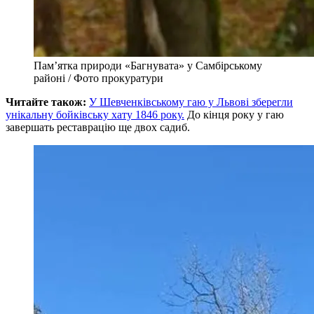
Пам’ятка природи «Багнувата» у Самбірському
районі / Фото прокуратури
Читайте також:
У Шевченківському гаю у Львові зберегли
унікальну бойківську хату 1846 року.
До кінця року у гаю
завершать реставрацію ще двох садиб.