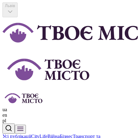
Львів
ua
en
pl
Усі публікації
CityLife
Війна
Бізнес
Транспорт та