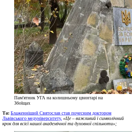
Пам'ятник УГА на колишньому цвинтарі на
Збоїщах
Та:
Блаженніший Святослав став почесним доктором
Львівського медуніверситету.
«Це – важливий і символічний
крок для всієї нашої академічної та духовної спільноти»;