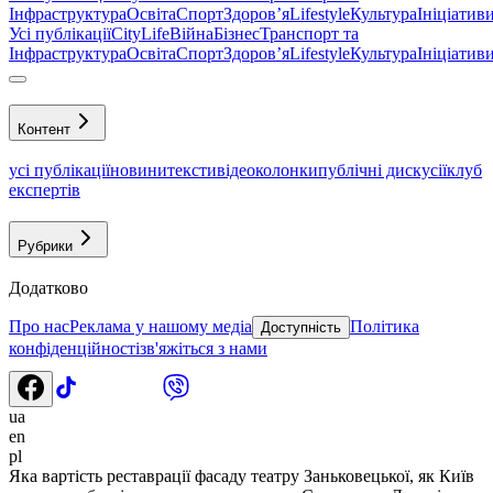
Інфраструктура
Освіта
Спорт
Здоровʼя
Lifestyle
Культура
Ініціатив
Усі публікації
CityLife
Війна
Бізнес
Транспорт та
Інфраструктура
Освіта
Спорт
Здоровʼя
Lifestyle
Культура
Ініціатив
Контент
усі публікації
новини
тексти
відео
колонки
публічні дискусії
клуб
експертів
Рубрики
Додатково
Про нас
Реклама у нашому медіа
Політика
Доступність
конфіденційності
зв'яжіться з нами
ua
en
pl
Яка вартість реставрації фасаду театру Заньковецької, як Київ