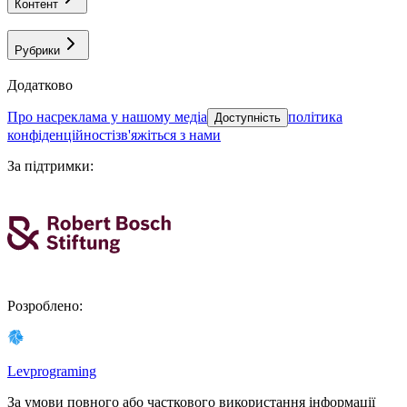
Контент
Рубрики
Додатково
про нас
реклама у нашому медіа
політика
Доступність
конфіденційності
зв'яжіться з нами
За підтримки
:
Розроблено
:
Levprograming
За умови повного або часткового використання iнформацiї