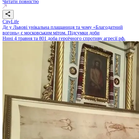
Читати повністю
CityLife
Де у Львові унікальна плащаниця та чому «Благодатний
вогонь» є московським мітом. Підсумки доби
Нині 4 травня та 801 доба героїчного спротиву агресії рф.