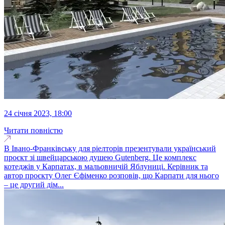
24 січня 2023, 18:00
Читати повністю
В Івано-Франківську для ріелторів презентували український
проєкт зі швейцарською душею Gutenberg. Це комплекс
котеджів у Карпатах, в мальовничій Яблуниці. Керівник та
автор проєкту Олег Єфіменко розповів, що Карпати для нього
– це другий дім...