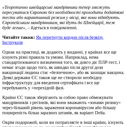
«Теоретично швейцарські мандрівники тепер зможуть
пересуватися Європою без необхідності проходити додаткові
тести або карантинний режим у місці, яке вони відвідують.
Європейським мандрівникам, які їдуть до Швейцарії, теж
буде легше»,
– йдеться в повідомленні.
Читайте також:
Як перетнути кордон після безвізу.
Інструкція
Однак на практиці, як додають у виданні, у країнах все ще
існують різні правила та умови. Наприклад, нема
стандартизованого визначення того, як довго діє ПЛР-тест, і
немає згоди щодо того, як швидко після другої дози
вакцинації людина стає «безпечною», або як захищає вакцина.
Деякі держави ЄС також ще не створили необхідну
інфраструктуру для введення сертифіката і все ще
перебувають у «перехідній фазі.
Країни ЄС також зберігають за собою право обмежувати
мандрівників з регіонів, які вони вважають «зонами ризику»
через більший рівень зараження коронавірусом або більшу
поширеність більш заразних штамів, як варіант Delta.
Окрім подорожей, коли ви потрапляєте в інші країни, існують