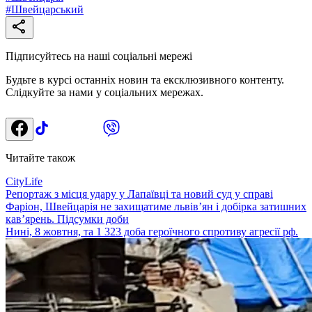
#
Швейцарський
Підписуйтесь на наші соціальні мережі
Будьте в курсі останніх новин та ексклюзивного контенту.
Слідкуйте за нами у соціальних мережах.
Читайте також
CityLife
Репортаж з місця удару у Лапаївці та новий суд у справі
Фаріон, Швейцарія не захищатиме львів’ян і добірка затишних
кав’ярень. Підсумки доби
Нині, 8 жовтня, та 1 323 доба героїчного спротиву агресії рф.