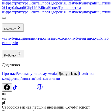
Інфраструктура
Освіта
Спорт
Здоровʼя
Lifestyle
Культура
Ініціатив
Усі публікації
CityLife
Війна
Бізнес
Транспорт та
Інфраструктура
Освіта
Спорт
Здоровʼя
Lifestyle
Культура
Ініціатив
Контент
усі публікації
новини
тексти
відео
колонки
публічні дискусії
клуб
експертів
Рубрики
Додатково
Про нас
Реклама у нашому медіа
Політика
Доступність
конфіденційності
зв'яжіться з нами
ua
en
pl
Євросоюз визнав перший іноземний Covid-паспорт