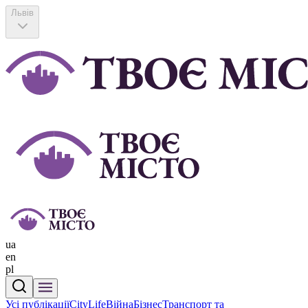
Львів
ua
en
pl
Усі публікації
CityLife
Війна
Бізнес
Транспорт та