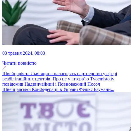
03 травня 2024, 08:03
Читати повністю
Швейцарія та Львівщина налагодять партнерство у сфері
реабілітаційних центрів. Про це у інтерв’ю Tvoemisto.tv
повідомив Надзвичайний і Повноважний Посол
Швейцарської Конфедерації в Україні Фелікс Бауманн...