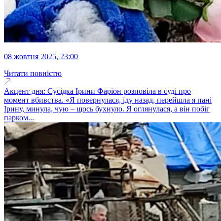
08 жовтня 2025, 23:00
Читати повністю
Акцент дня: Сусідка Ірини Фаріон розповіла в суді про
момент вбивства. «Я повернулася, іду назад, перейшла я пані
Ірину, минула, чую – щось бухнуло. Я оглянулася, а він побіг
парком...