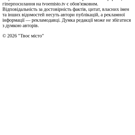
гіперпосилання на tvoemisto.tv є обов'язковим.
Відповідальність за достовірність фактів, цитат, власних імен
та інших відомостей несуть автори публікацій, а рекламної
інформації — рекламодавці. Думка редакцiї може не збiгатися
з думкою авторiв.
©
2026
"
Твоє місто
"