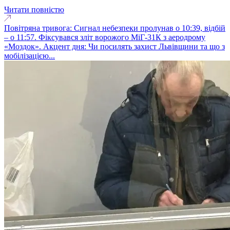
Читати повністю
Повітряна тривога: Сигнал небезпеки пролунав о 10:39, відбій
– о 11:57. Фіксувався зліт ворожого МіГ-31К з аеродрому
«Моздок». Акцент дня: Чи посилять захист Львівщини та що з
мобілізацією...