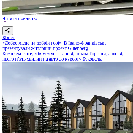
Читати повністю
Бізнес
«Добре місце на добрій горі». В Івано-Франківську
презентували житловий проєкт Gutenberg
Комплекс котеджів межує із заповідником Горгани, а ще від
нього п’ять хвилин на авто до курорту Буковель.