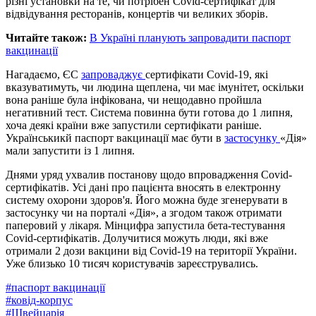
різні установки на те, чи потрібен Covid-сертифікат для
відвідування ресторанів, концертів чи великих зборів.
Читайте також:
В Україні планують запровадити паспорт
вакцинації
Нагадаємо, ЄС
запроваджує
сертифікати Covid-19, які
вказуватимуть, чи людина щеплена, чи має імунітет, оскільки
вона раніше була інфікована, чи нещодавно пройшла
негативний тест. Система повинна бути готова до 1 липня,
хоча деякі країни вже запустили сертифікати раніше.
Українськикй паспорт вакцинації має бути в
застосунку
«Дія»
мали запустити із 1 липня.
Днями уряд ухвалив постанову щодо впровадження Covid-
сертифікатів. Усі дані про пацієнта вносять в електронну
систему охорони здоров'я. Його можна буде згенерувати в
застосунку чи на порталі «Дія», а згодом також отримати
паперовий у лікаря. Мінцифра запустила бета-тестування
Covid-сертифікатів. Долучитися можуть люди, які вже
отримали 2 дози вакцини від Covid-19 на території України.
Уже близько 10 тисяч користувачів зареєструвались.
#
паспорт вакцинації
#
ковід-корпус
#
Швейцарія