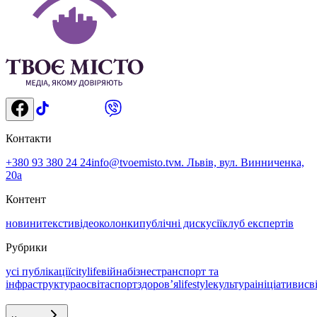
Контакти
+380 93 380 24 24
info@tvoemisto.tv
м. Львів, вул. Винниченка,
20а
Контент
новини
тексти
відео
колонки
публічні дискусії
клуб експертів
Рубрики
усі публікації
citylife
війна
бізнес
транспорт та
інфраструктура
освіта
спорт
здоровʼя
lifestyle
культура
ініціативи
св