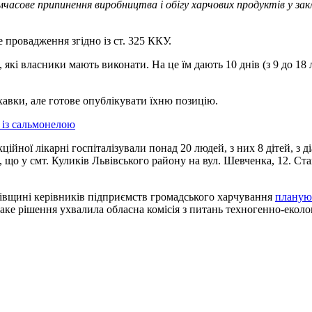
мчасове припинення виробництва і обігу харчових продуктів у за
е провадження згідно із ст. 325 ККУ.
які власники мають виконати. На це їм дають 10 днів (з 9 до 1
хавки, але готове опублікувати їхню позицію.
 із сальмонелою
ійної лікарні госпіталізували понад 20 людей, з них 8 дітей, з 
що у смт. Куликів Львівського району на вул. Шевченка, 12. Стан
івщині керівників підприємств громадського харчування
планую
Таке рішення ухвалила обласна комісія з питань техногенно-екол