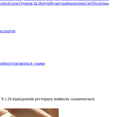
світа
Спорт
Здоровʼя
Lifestyle
Культура
Ініціативи
Світ
Політика
експертів
ційності
зв'яжіться з нами
 8 з 24 відвідувачів ресторану виявили сальмонельоз.