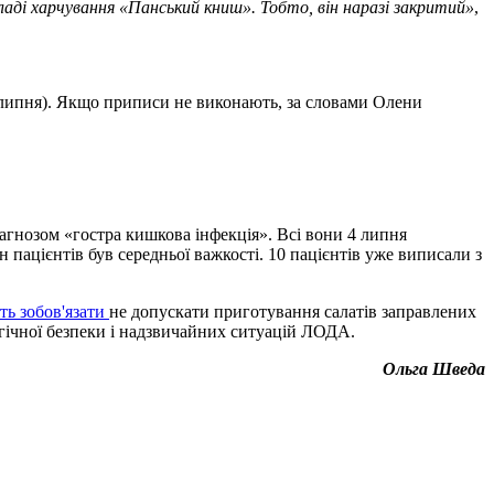
кладі харчування «Панський книш». Тобто, він наразі закритий»
,
8 липня). Якщо приписи не виконають, за словами Олени
діагнозом «гостра кишкова інфекція». Всі вони 4 липня
 пацієнтів був середньої важкості. 10 пацієнтів уже виписали з
ть зобов'язати
не допускати приготування салатів заправлених
огічної безпеки і надзвичайних ситуацій ЛОДА.
Ольга Шведа