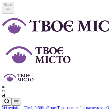
Львів
ua
en
pl
Усі публікації
CityLife
Війна
Бізнес
Транспорт та Інфраструктура
О