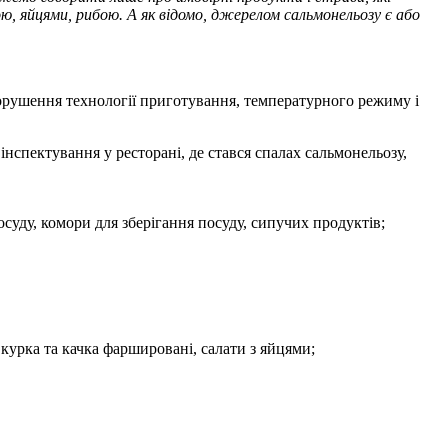
ю, яйцями, рибою. А як відомо, джерелом сальмонельозу є або
орушення технології приготування, температурного режиму і
нспектування у ресторані, де стався спалах сальмонельозу,
суду, комори для зберігання посуду, сипучих продуктів;
 курка та качка фаршировані, салати з яйцями;