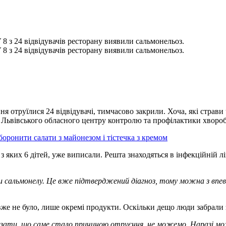
 8 з 24 відвідувачів ресторану виявили сальмонельоз.
 8 з 24 відвідувачів ресторану виявили сальмонельоз.
я отруїлися 24 відвідувачі, тимчасово закрили. Хоча, які страв
 Львівського обласного центру контролю та профілактики хворо
боронити салати з майонезом і тістечка з кремом
 з яких 6 дітей, уже виписали. Решта знаходяться в інфекційній л
и сальмонелу. Це вже підтверджений діагноз, тому можна з впев
 вже не було, лише окремі продукти. Оскільки дещо люди забрали з
казати, що саме стало причиною отруєння, не можемо. Наразі мо