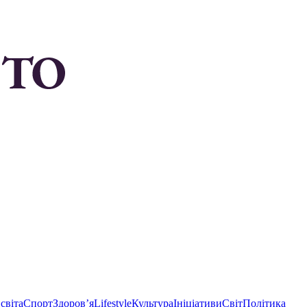
світа
Спорт
Здоровʼя
Lifestyle
Культура
Ініціативи
Світ
Політика