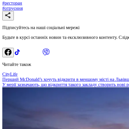
#
ресторан
#
отруєння
Підписуйтесь на наші соціальні мережі
Будьте в курсі останніх новин та ексклюзивного контенту. Слід
Читайте також
CityLife
Перший McDonald’s хочуть відкрити в меншому місті на Львівщи
У мерії зазначають, що відкриття такого закладу створить нові 