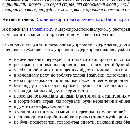
спричинили. Відомо, що серед страв, які споживали люди у той 
необроблені яйця, забруднене м’ясо, які не пройшли термічної о
Читайте також:
Як не захворіти на сальмонельоз. Шість порад
Як пояснили
Тvoemisto.tv
у Держпродспоживслужбі, у ресторані
саме вони також могли призвести до масового отруєння.
За словами заступниці начальника управління Держнагляду за д
спеціалісти Жовківського управління Держпродспоживслужби
не був наявний перехрест потоків готової продукції, сиро
ресторан працював на сировині, але в приміщенні були ві
у всіх виробничих приміщеннях відсутні умивальники дл
в холодному цеху, де роблять холодні закуски, одночасно 
не всі промарковані були дошки і ножі, а також виробничі 
було відсутнє місце для обробки і дезінфекції сирих яєць;
у холодильниках відсутні термометри;
персонал не володів знаннями із дотримання санітарних 
в асортименті страв, які готували, були небезпечні в епід
відсутні дезінфікуючі засоби;
з медичних книжок на момент перевірки їх мали лише 2 з 
не проводився виробничий контроль готових кулінарних 
не були представлені товаро-транспортні накладні для біл