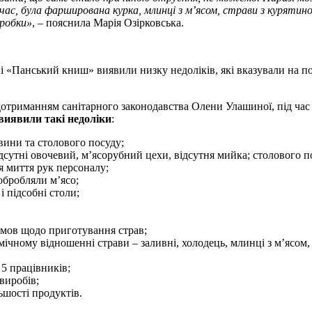
час, була фарширована курка, млинці з м’ясом, страви з курятино
бробки»
, – пояснила Марія Озірковська.
 «Панський книш» виявили низку недоліків, які вказували на п
отриманням санітарного законодавства Олени Улашиної, під час і
виявили такі недоліки
:
вини та столового посуду;
дсутні овочевий, м’ясорубний цехи, відсутня мийка; столового по
я миття рук персоналу;
обробляли м’ясо;
і підсобні столи;
умов щодо приготування страв;
емічному відношенні страви – заливні, холодець, млинці з м’ясом,
5 працівників;
виробів;
ьшості продуктів.