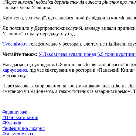
«Через виявлені недоліки держінспекція винесла рішення про ти
– каже Олена Улашина.
Крім того, у ситуації, що склалася, поліція відкрила кримінальн
Як пояснили у Дерпродспоживслужбі, закладу видали приписи, 
Улашиної, справу передадуть у суд.
Тvoemisto.tv
телефонувало у ресторан, але там не підіймали слу
Читайте також:
У Львові реалізували понад 5,5 тонн курятини
Нагадаємо, що упродовж 6-8 липня до Львівської обласної інфекц
харчувались
під час святкування в ресторані «Панський Книш», 
медзакладу.
Через масове захворювання на гостру кишкову інфекцію на Льв
сметаною чи майонезом, а також тістечок із заварним кремом. 
#
відвідувачі
#
Панський книш
#
Куликів
#
інфекційна лікарня
#
сальмонельоз