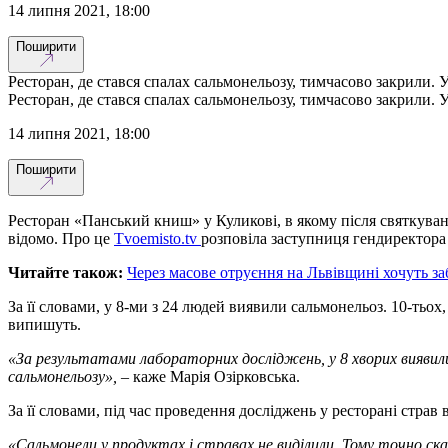
14 липня 2021, 18:00
Поширити
Ресторан, де стався спалах сальмонельозу, тимчасово закрили. У
Ресторан, де стався спалах сальмонельозу, тимчасово закрили. У
14 липня 2021, 18:00
Поширити
Ресторан «Панський книш» у Куликові, в якому після святкуванн
відомо. Про це
Тvoemisto.tv
розповіла заступниця гендиректора
Читайте також:
Через масове отруєння на Львівщині хочуть за
За її словами, у 8-ми з 24 людей виявили сальмонельоз. 10-тьох,
випишуть.
«За результатами лабораторних досліджень, у 8 хворих виявил
сальмонельозу»,
– каже Марія Озірковська.
За її словами, під час проведення досліджень у ресторані страв
«Сальмонели у продуктах і стравах не виділили. Тому точно с