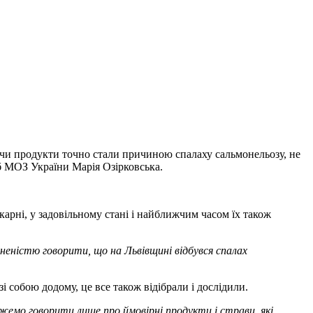
и чи продукти точно стали причиною спалаху сальмонельозу, не
б МОЗ України Марія Озірковська.
ікарні, у задовільному стані і найближчим часом їх також
неністю говорити, що на Львівщині відбувся спалах
і собою додому, це все також відібрали і дослідили.
жемо говорити лише про ймовірні продукти і страви, які