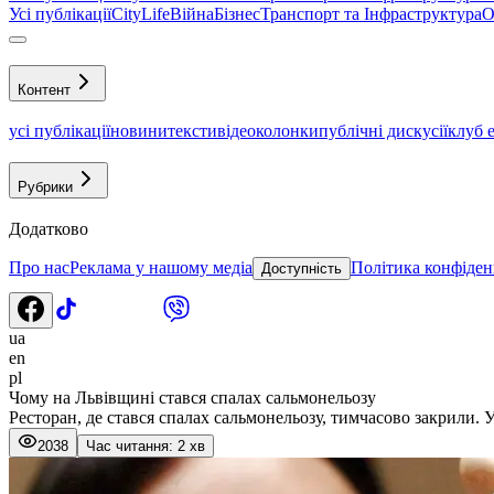
Усі публікації
CityLife
Війна
Бізнес
Транспорт та Інфраструктура
О
Контент
усі публікації
новини
тексти
відео
колонки
публічні дискусії
клуб 
Рубрики
Додатково
Про нас
Реклама у нашому медіа
Політика конфіден
Доступність
ua
en
pl
Чому на Львівщині стався спалах сальмонельозу
Ресторан, де стався спалах сальмонельозу, тимчасово закрили. У
2038
Час читання: 2 хв