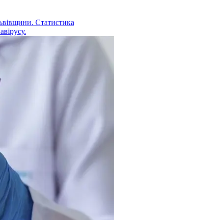
Львівщини. Статистика
авірусу.