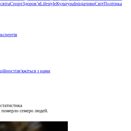
світа
Спорт
Здоровʼя
Lifestyle
Культура
Ініціативи
Світ
Політика
експертів
ційності
зв'яжіться з нами
 статистика
і померло семеро людей.