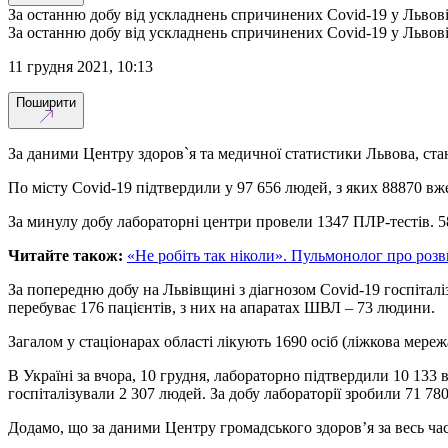
За останню добу від ускладнень спричинених Covid-19 у Львов
За останню добу від ускладнень спричинених Covid-19 у Львов
11 грудня 2021, 10:13
Поширити
За даними Центру здоров`я та медичної статистики Львова, ста
По місту Covid-19 підтвердили у 97 656 людей, з яких 88870 вж
За минулу добу лабораторні центри провели 1347 ПЛР-тестів. 58
Читайте також:
«Не робіть так ніколи». Пульмонолог про роз
За попередню добу на Львівщині з діагнозом Covid-19 госпіталі
перебуває 176 пацієнтів, з них на апаратах ШВЛ – 73 людини.
Загалом у стаціонарах області лікують 1690 осіб (ліжкова мереж
В Україні за вчора, 10 грудня, лабораторно підтвердили 10 133
госпіталізували 2 307 людей. За добу лабораторії зробили 71 780
Додамо, що за даними Центру громадського здоров’я за весь час 