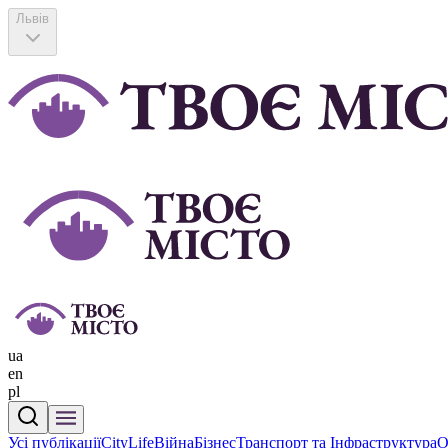
Львів
ua
en
pl
Усі публікації
CityLife
Війна
Бізнес
Транспорт та Інфраструктура
О