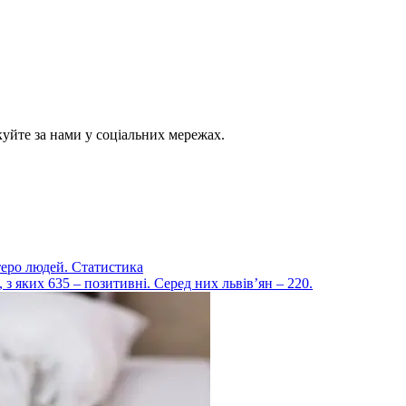
куйте за нами у соціальних мережах.
теро людей. Статистика
 з яких 635 – позитивні. Серед них львів’ян – 220.