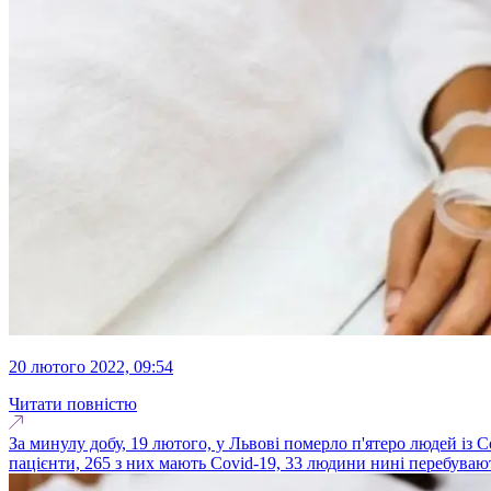
20 лютого 2022, 09:54
Читати повністю
За минулу добу, 19 лютого, у Львові померло п'ятеро людей із Co
пацієнти, 265 з них мають Covid-19, 33 людини нині перебувают