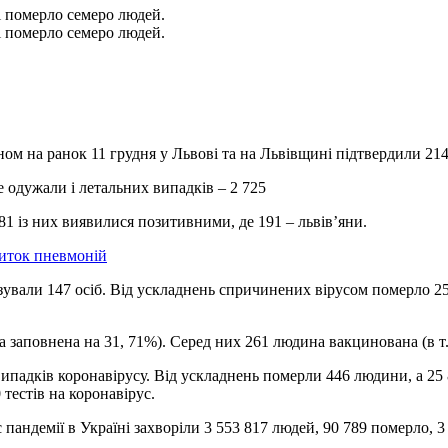
і померло семеро людей.
і померло семеро людей.
ном на ранок 11 грудня у Львові та на Львівщині підтвердили 21
е одужали і летальних випадків – 2 725
1 із них виявилися позитивними, де 191 – львів’яни.
виток пневмоній
зували 147 осіб. Від ускладнень спричинених вірусом померло 25 
а заповнена на 31, 71%). Серед них 261 людина вакцинована (в т.
 випадків коронавірусу. Від ускладнень померли 446 людини, а 25
 тестів на коронавірус.
пандемії в Україні захворіли 3 553 817 людей, 90 789 померло, 3