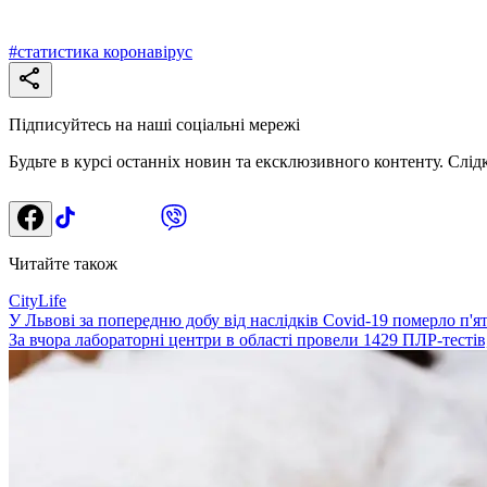
#
статистика коронавірус
Підписуйтесь на наші соціальні мережі
Будьте в курсі останніх новин та ексклюзивного контенту. Слід
Читайте також
CityLife
У Львові за попередню добу від наслідків Covid-19 померло п'я
За вчора лабораторні центри в області провели 1429 ПЛР-тестів,