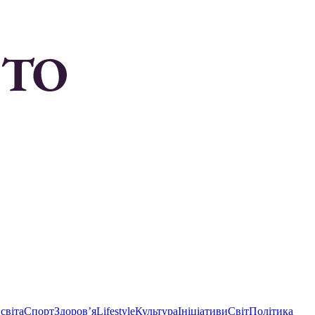
світа
Спорт
Здоровʼя
Lifestyle
Культура
Ініціативи
Світ
Політика