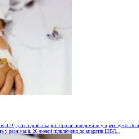
vid-19, усі в одній лікарні. Про це повідомили у пресслужбі Льві
ь у реанімації, 26 людей підключено до апаратів ШВЛ...