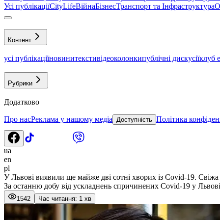
Усі публікації
CityLife
Війна
Бізнес
Транспорт та Інфраструктура
О
Контент
усі публікації
новини
тексти
відео
колонки
публічні дискусії
клуб 
Рубрики
Додатково
Про нас
Реклама у нашому медіа
Політика конфіден
Доступність
ua
en
pl
У Львові виявили ще майже дві сотні хворих із Covid-19. Свіжа
За останню добу від ускладнень спричинених Covid-19 у Львов
1542
Час читання: 1 хв