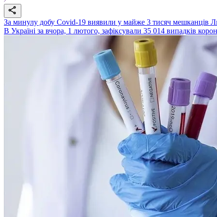
За минулу добу Covid-19 виявили у майже 3 тисяч мешканців 
В Україні за вчора, 1 лютого, зафіксували 35 014 випадків корон