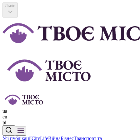
Львів
ua
en
pl
Усі публікації
CityLife
Війна
Бізнес
Транспорт та