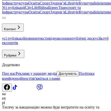
Інфраструктура
Освіта
Спорт
Здоровʼя
Lifestyle
Культура
Ініціатив
Усі публікації
CityLife
Війна
Бізнес
Транспорт та
Інфраструктура
Освіта
Спорт
Здоровʼя
Lifestyle
Культура
Ініціатив
Контент
усі публікації
новини
тексти
відео
колонки
публічні дискусії
клуб
експертів
Рубрики
Додатково
Про нас
Реклама у нашому медіа
Політика
Доступність
конфіденційності
зв'яжіться з нами
ua
en
pl
Тисячу за вакцинацію можна буде витратити на освіту та