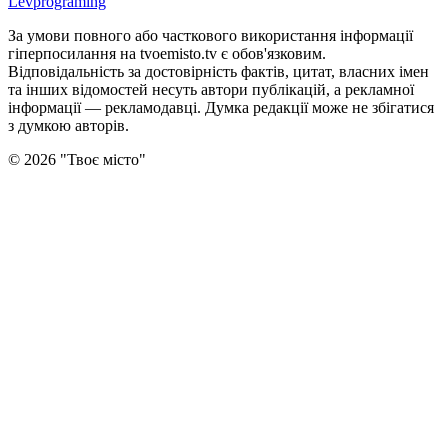
Levprograming
За умови повного або часткового використання iнформацiї
гіперпосилання на tvoemisto.tv є обов'язковим.
Відповідальність за достовірність фактів, цитат, власних імен
та інших відомостей несуть автори публікацій, а рекламної
інформації — рекламодавці. Думка редакцiї може не збiгатися
з думкою авторiв.
©
2026
"
Твоє місто
"