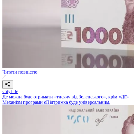
Читати повністю
CityLife
Де можна буде отримати «тисячу від Зеленського», крім «Дії»
Механізм програми єПідтримка буде універсальним.