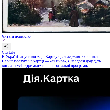
Читати повністю
CityLife
В Україні запустили «Дія.Картку» для державних виплат
Перша послуга на картці — «єКнига», а невдовзі додадуть
виплати «єПідтримки» та інші соціальні програми.