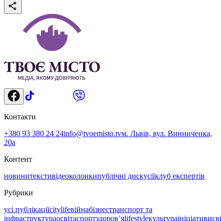
Контакти
+380 93 380 24 24
info@tvoemisto.tv
м. Львів, вул. Винниченка,
20а
Контент
новини
тексти
відео
колонки
публічні дискусії
клуб експертів
Рубрики
усі публікації
citylife
війна
бізнес
транспорт та
інфраструктура
освіта
спорт
здоровʼя
lifestyle
культура
ініціативи
св