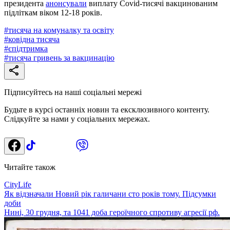
президента
анонсували
виплату Covid-тисячі вакцинованим
підліткам віком 12-18 років.
#
тисяча на комуналку та освіту
#
ковідна тисяча
#
єпідтримка
#
тисяча гривень за вакцинацію
Підписуйтесь на наші соціальні мережі
Будьте в курсі останніх новин та ексклюзивного контенту.
Слідкуйте за нами у соціальних мережах.
Читайте також
CityLife
Як відзначали Новий рік галичани сто років тому. Підсумки
доби
Нині, 30 грудня, та 1041 доба героїчного спротиву агресії рф.