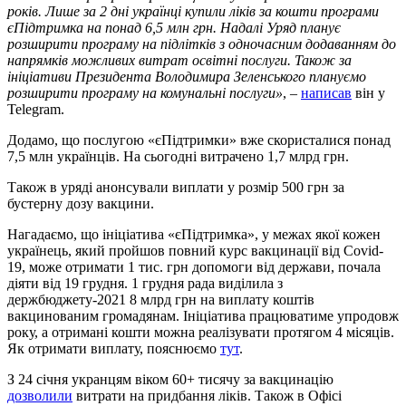
років. Лише за 2 дні українці купили ліків за кошти програми
єПідтримка на понад 6,5 млн грн. Надалі Уряд планує
розширити програму на підлітків з одночасним додаванням до
напрямків можливих витрат освітні послуги. Також за
ініціативи Президента Володимира Зеленського плануємо
розширити програму на комунальні послуги»
, –
написав
він у
Telegram.
Додамо, що послугою «єПідтримки» вже скористалися понад
7,5 млн українців. На сьогодні витрачено 1,7 млрд грн.
Також в уряді анонсували виплати у розмір 500 грн за
бустерну дозу вакцини.
Нагадаємо, що ініціатива «єПідтримка», у межах якої кожен
українець, який пройшов повний курс вакцинації від Covid-
19, може отримати 1 тис. грн допомоги від держави, почала
діяти від 19 грудня. 1 грудня рада виділила з
держбюджету-2021 8 млрд грн на виплату коштів
вакцинованим громадянам. Ініціатива працюватиме упродовж
року, а отримані кошти можна реалізувати протягом 4 місяців.
Як отримати виплату, пояснюємо
тут
.
З 24 січня укранцям віком 60+ тисячу за вакцинацію
дозволили
витрати на придбання ліків. Також в Офісі