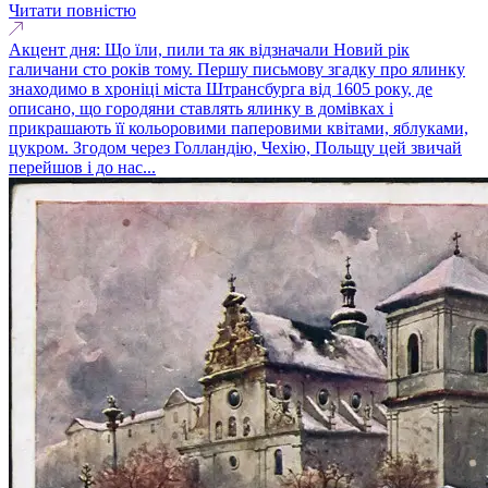
Читати повністю
Акцент дня: Що їли, пили та як відзначали Новий рік
галичани сто років тому. Першу письмову згадку про ялинку
знаходимо в хроніці міста Штрансбурга від 1605 року, де
описано, що городяни ставлять ялинку в домівках і
прикрашають її кольоровими паперовими квітами, яблуками,
цукром. Згодом через Голландію, Чехію, Польщу цей звичай
перейшов і до нас...