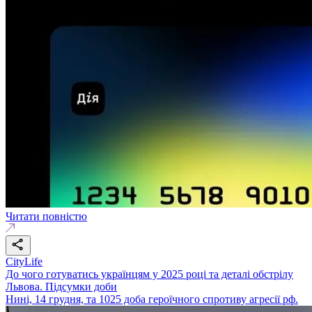
Читати повністю
CityLife
До чого готуватись українцям у 2025 році та деталі обстрілу
Львова. Підсумки доби
Нині, 14 грудня, та 1025 доба героїчного спротиву агресії рф.