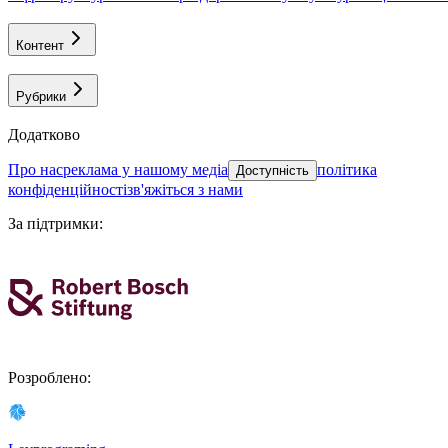
Контент
Рубрики
Додатково
про нас
реклама у нашому медіа
політика
Доступність
конфіденційності
зв'яжіться з нами
За підтримки
:
Розроблено
: