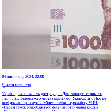
04 листопада 2024, 22:09
Читати повністю
Українці, які не мають доступу до «Дії», зможуть отримати
тисячу від Зеленського через відділення «Укрпошти». Про це
повідомила пресслужба Мінекономіки журналісту УНН.
«Наразі також розробляється механізм отримання коштів