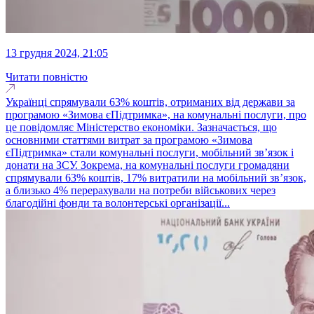
13 грудня 2024, 21:05
Читати повністю
Українці спрямували 63% коштів, отриманих від держави за
програмою «Зимова єПідтримка», на комунальні послуги, про
це повідомляє Міністерство економіки. Зазначається, що
основними статтями витрат за програмою «Зимова
єПідтримка» стали комунальні послуги, мобільний зв’язок і
донати на ЗСУ. Зокрема, на комунальні послуги громадяни
спрямували 63% коштів, 17% витратили на мобільний зв’язок,
а близько 4% перерахували на потреби військових через
благодійні фонди та волонтерські організації...