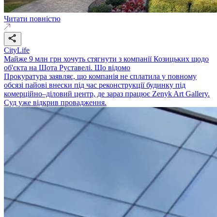
Читати повністю
CityLife
Майже 9 млн грн хочуть стягнути з компанії Козицьких щодо
об'єкта на Шота Руставелі. Що відомо
Прокуратура заявляє, що компанія не сплатила у повному
обсязі пайові внески під час реконструкції будинку під
комерційно–діловий центр, де зараз працює Zenyk Art Gallery.
Суд уже відкрив провадження.