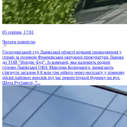
05 серпня, 17:01
Читати повністю
Господарський суд Львівської області відкрив провадження у
справі за позовом Франківської окружної прокуратури Львова
до ТОВ "Нордік–Буд". Із компанії, яка належить родині
голови Львівської ОВА Максима Козицького, вимагають
стягнути загалом 8,8 млн грн нібито через несплату у повному
обсязі пайових внесків під час реконструкції будинку на вул.
Шота Руставелі, 7...