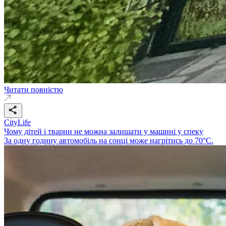
Читати повністю
CityLife
Чому дітей і тварин не можна залишати у машині у спеку
За одну годину автомобіль на сонці може нагрітись до 70°C.