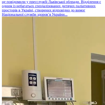
це повідомили у пресслужбі Львівської облради. Відділення є
одним із небагатьох спеціалізованих дитячих паліативних
просторів в Україні, створених відповідно до вимог
Національної служби здоров’я України...