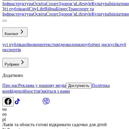
Інфраструктура
Освіта
Спорт
Здоровʼя
Lifestyle
Культура
Ініціатив
Усі публікації
CityLife
Війна
Бізнес
Транспорт та
Інфраструктура
Освіта
Спорт
Здоровʼя
Lifestyle
Культура
Ініціатив
Контент
усі публікації
новини
тексти
відео
колонки
публічні дискусії
клуб
експертів
Рубрики
Додатково
Про нас
Реклама у нашому медіа
Політика
Доступність
конфіденційності
зв'яжіться з нами
ua
en
pl
Львів та область готові відкривати садочки для дітей