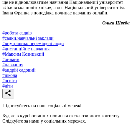
ще не відновлюватиме навчання Національний університет
«Львівська політехніка», а ось Національний університет ім.
Івана Франка з понеділка починає навчання онлайн.
Ольга Шведа
#
робота садків
#
садки.навчальні заклади
#
внутрішньо переміщені люди
#
дистанційне навчання
#
Максим Козицький
#
онлайн
#
навчання
#
андрій садовий
#
школа
#
освіта
#
діти
Підписуйтесь на наші соціальні мережі
Будьте в курсі останніх новин та ексклюзивного контенту.
Слідкуйте за нами у соціальних мережах.