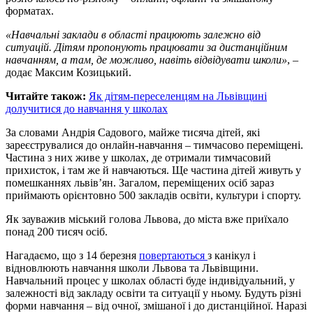
форматах.
«Навчальні заклади в області працюють залежно від
ситуацій. Дітям пропонують працювати за дистанційним
навчанням, а там, де можливо, навіть відвідувати школи»
, –
додає Максим Козицький.
Читайте також:
Як дітям-переселенцям на Львівщині
долучитися до навчання у школах
За словами Андрія Садового, майже тисяча дітей, які
зареєструвалися до онлайн-навчання – тимчасово переміщені.
Частина з них живе у школах, де отримали тимчасовий
прихисток, і там же й навчаються. Ще частина дітей живуть у
помешканнях львів’ян. Загалом, переміщених осіб зараз
приймають орієнтовно 500 закладів освіти, культури і спорту.
Як зауважив міський голова Львова, до міста вже приїхало
понад 200 тисяч осіб.
Нагадаємо, що з 14 березня
повертаються
з канікул і
відновлюють навчання школи Львова та Львівщини.
Навчальний процес у школах області буде індивідуальний, у
залежності від закладу освіти та ситуації у ньому. Будуть різні
форми навчання – від очної, змішаної і до дистанційної. Наразі