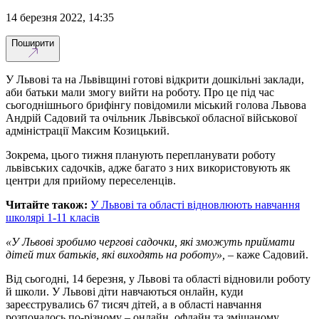
14 березня 2022, 14:35
Поширити
У Львові та на Львівщині готові відкрити дошкільні заклади,
аби батьки мали змогу вийти на роботу. Про це під час
сьогоднішнього брифінгу повідомили міський голова Львова
Андрій Садовий та очільник Львівської обласної військової
адміністрації Максим Козицький.
Зокрема, цього тижня планують перепланувати роботу
львівських садочків, адже багато з них використовують як
центри для прийому переселенців.
Читайте також:
У Львові та області відновлюють навчання
школярі 1-11 класів
«У Львові зробимо чергові садочки, які зможуть приймати
дітей тих батьків, які виходять на роботу»,
– каже Садовий.
Від сьогодні, 14 березня, у Львові та області відновили роботу
й школи. У Львові діти навчаються онлайн, куди
зареєструвались 67 тисяч дітей, а в області навчання
розпочалось по-різному – онлайн, офлайн та змішаному