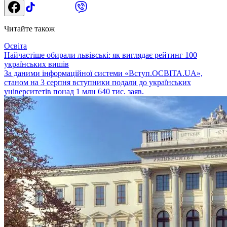
Читайте також
Освіта
Найчастіше обирали львівські: як виглядає рейтинг 100
українських вишів
За даними інформаційної системи «Вступ.ОСВІТА.UA»,
станом на 3 серпня вступники подали до українських
університетів понад 1 млн 640 тис. заяв.