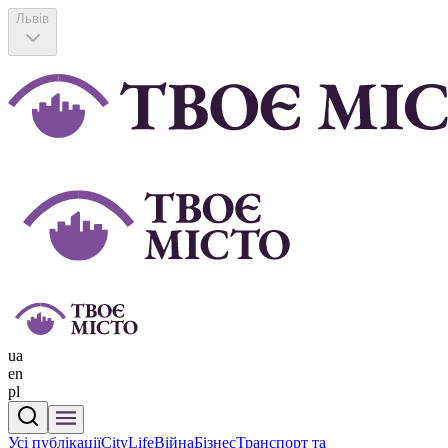
Львів
ua
en
pl
Усі публікації
CityLife
Війна
Бізнес
Транспорт та