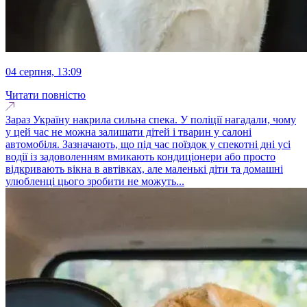
04 серпня, 13:09
Читати повністю
Зараз Україну накрила сильна спека. У поліції нагадали, чому
у цей час не можна залишати дітей і тварин у салоні
автомобіля. Зазначають, що під час поїздок у спекотні дні усі
водії із задоволенням вмикають кондиціонери або просто
відкривають вікна в автівках, але маленькі діти та домашні
улюбленці цього зробити не можуть...