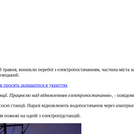
и 3 травня, виникли перебої з електропостачанням, частина міста
озицький.
в просять залишатися в укриттях
нції. Працюємо над відновленням електропостачання»,
- повідом
насосні станції. Наразі відновлюють водопостачання через альтерна
я пожежі на одній з електропідстанцій.