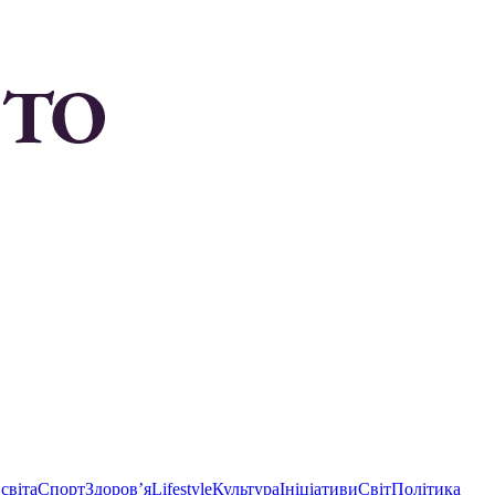
світа
Спорт
Здоровʼя
Lifestyle
Культура
Ініціативи
Світ
Політика