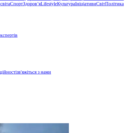
світа
Спорт
Здоровʼя
Lifestyle
Культура
Ініціативи
Світ
Політика
експертів
ційності
зв'яжіться з нами