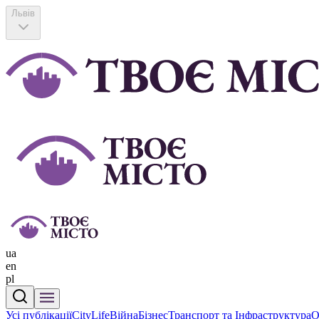
Львів
ua
en
pl
Усі публікації
CityLife
Війна
Бізнес
Транспорт та Інфраструктура
О