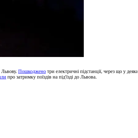
 Львову.
Пошкоджено
три електричні підстанції, через що у деяк
или
про затримку поїздів на під'їзді до Львова.