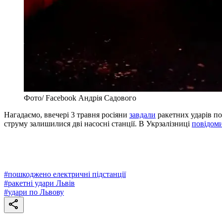
Фото/ Facebook Андрія Садового
Нагадаємо, ввечері 3 травня росіяни
завдали
ракетних ударів по
струму залишилися дві насосні станції. В Укрзалізниці
повідом
#
пошкоджено електричні підстанції
#
ракетні удари Львів
#
удари по Львову