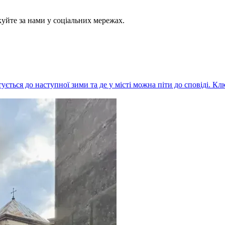
куйте за нами у соціальних мережах.
ється до наступної зими та де у місті можна піти до сповіді. Кл