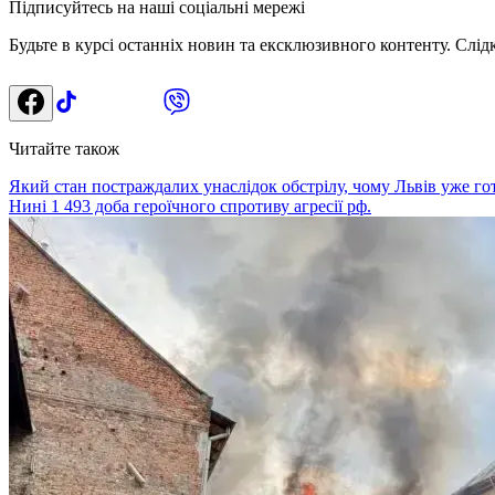
Підписуйтесь на наші соціальні мережі
Будьте в курсі останніх новин та ексклюзивного контенту. Слід
Читайте також
Який стан постраждалих унаслідок обстрілу, чому Львів уже готу
Нині 1 493 доба героїчного спротиву агресії рф.