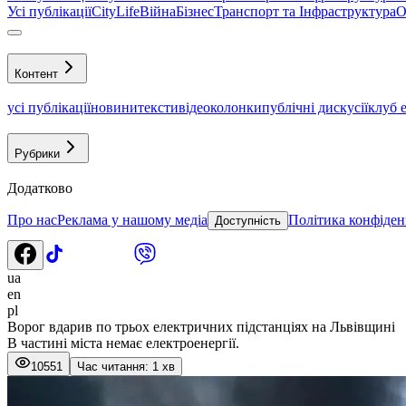
Усі публікації
CityLife
Війна
Бізнес
Транспорт та Інфраструктура
О
Контент
усі публікації
новини
тексти
відео
колонки
публічні дискусії
клуб 
Рубрики
Додатково
Про нас
Реклама у нашому медіа
Політика конфіден
Доступність
ua
en
pl
Ворог вдарив по трьох електричних підстанціях на Львівщині
В частині міста немає електроенергії.
10551
Час читання: 1 хв