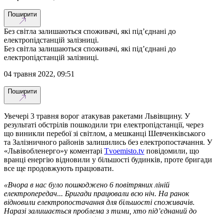
Поширити
Без світла залишаються споживачі, які під’єднані до
електропідстанцій залізниці.
Без світла залишаються споживачі, які під’єднані до
електропідстанцій залізниці.
04 травня 2022, 09:51
Поширити
Увечері 3 травня ворог атакував ракетами Львівщину. У
результаті обстрілів пошкодили три електропідстанції, через
що виникли перебої зі світлом, а мешканці Шевченківського
та Залізничного районів залишились без електропостачання. У
«Львівобленерго»у коментарі
Tvoemisto.tv
повідомили, що
вранці енергію відновили у більшості будинків, проте бригади
все ще продовжують працювати.
«Вчора в нас було пошкоджено 6 повітряних ліній
електропередач... Бригади працювали всю ніч. На ранок
відновили електропостачання для більшості споживачів.
Наразі залишається проблема з тими, хто під’єднаний до