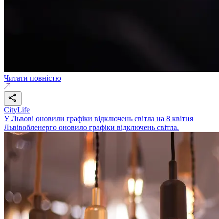
Читати повністю
CityLife
У Львові оновили графіки відключень світла на 8 квітня
Львівобленерго оновило графіки відключень світла.