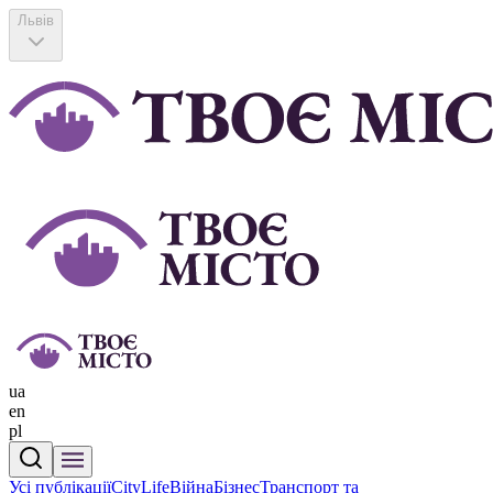
Львів
ua
en
pl
Усі публікації
CityLife
Війна
Бізнес
Транспорт та