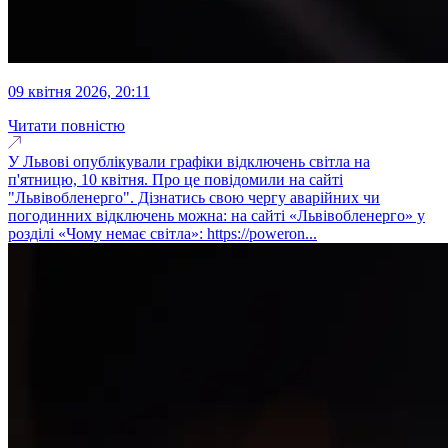
09 квітня 2026, 20:11
Читати повністю
У Львові опублікували графіки відключень світла на
п'ятницю, 10 квітня. Про це повідомили на сайті
"Львівобленерго". Дізнатись свою чергу аварійних чи
погодинних відключень можна: на сайті «Львівобленерго» у
розділі «Чому немає світла»: https://poweron...