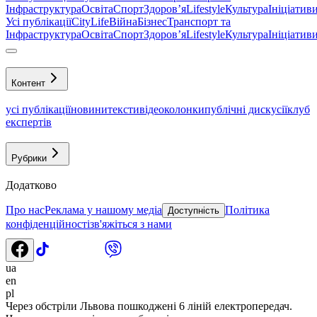
Інфраструктура
Освіта
Спорт
Здоровʼя
Lifestyle
Культура
Ініціатив
Усі публікації
CityLife
Війна
Бізнес
Транспорт та
Інфраструктура
Освіта
Спорт
Здоровʼя
Lifestyle
Культура
Ініціатив
Контент
усі публікації
новини
тексти
відео
колонки
публічні дискусії
клуб
експертів
Рубрики
Додатково
Про нас
Реклама у нашому медіа
Політика
Доступність
конфіденційності
зв'яжіться з нами
ua
en
pl
Через обстріли Львова пошкоджені 6 ліній електропередач.