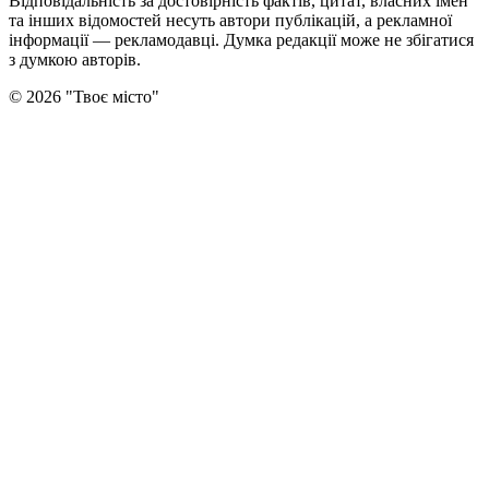
Відповідальність за достовірність фактів, цитат, власних імен
та інших відомостей несуть автори публікацій, а рекламної
інформації — рекламодавці. Думка редакцiї може не збiгатися
з думкою авторiв.
©
2026
"
Твоє місто
"