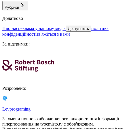
Рубрики
Додатково
про нас
реклама у нашому медіа
політика
Доступність
конфіденційності
зв'яжіться з нами
За підтримки
:
Розроблено
:
Levprograming
За умови повного або часткового використання iнформацiї
гіперпосилання на tvoemisto.tv є обов'язковим.