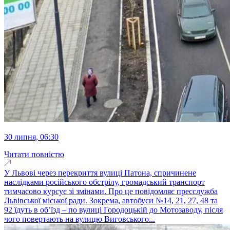
30 липня, 06:30
Читати повністю
У Львові через перекриття вулиці Патона, спричинене
наслідками російського обстрілу, громадський транспорт
тимчасово курсує зі змінами. Про це повідомляє пресслужба
Львівської міської ради. Зокрема, автобуси №14, 21, 27, 48 та
92 їдуть в об’їзд – по вулиці Городоцькій до Мотозаводу, після
чого повертають на вулицю Виговського...