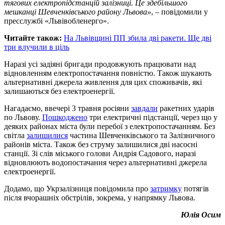
тягових електропідстанцій залізниці. Це здебільшого
мешканці Шевченківського району Львова»
, – повідомили у
пресслужбі «Львівобленерго».
Читайте також:
На Львівщині ПП збила дві ракети. Ще дві
три влучили в ціль
Наразі усі задіяні бригади продовжують працювати над
відновленням електропостачання повністю. Також шукають
альтернативні джерела живлення для цих споживачів, які
залишаються без електроенергії.
Нагадаємо, ввечері 3 травня росіяни
завдали
ракетних ударів
по Львову.
Пошкоджено
три електричні підстанції, через що у
деяких районах міста були перебої з електропостачанням. Без
світла
залишилися
частина Шевченківського та Залізничного
районів міста. Також без струму залишилися дві насосні
станції. Зі слів міського голови Андрія Садового, наразі
відновлюють водопостачання через альтернативні джерела
електроенергії.
Додамо, що Укрзалізниця повідомила про
затримку
потягів
після вчорашніх обстрілів, зокрема, у напрямку Львова.
Юлія Осим