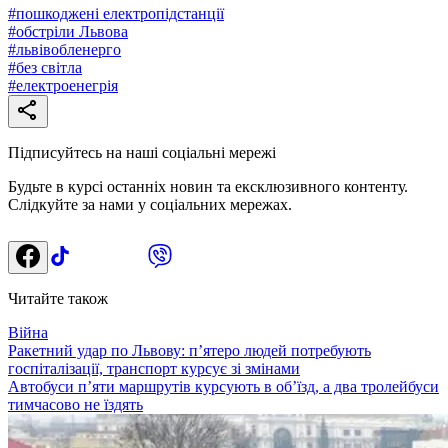
#
пошкоджені електропідстанції
#
обстріли Львова
#
львівобленерго
#
без світла
#
електроенегрія
Підписуйтесь на наші соціальні мережі
Будьте в курсі останніх новин та ексклюзивного контенту.
Слідкуйте за нами у соціальних мережах.
Читайте також
Війна
Ракетний удар по Львову: п’ятеро людей потребують
госпіталізації, транспорт курсує зі змінами
Автобуси п’яти маршрутів курсують в об’їзд, а два тролейбуси
тимчасово не їздять