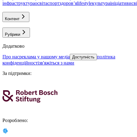
інфраструктура
освіта
спорт
здоровʼя
lifestyle
культура
ініціативи
св
Контент
Рубрики
Додатково
про нас
реклама у нашому медіа
політика
Доступність
конфіденційності
зв'яжіться з нами
За підтримки
:
Розроблено
: