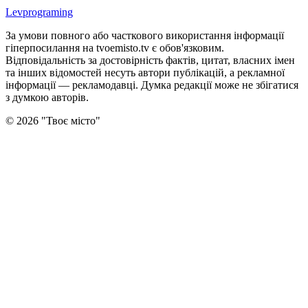
Levprograming
За умови повного або часткового використання iнформацiї
гіперпосилання на tvoemisto.tv є обов'язковим.
Відповідальність за достовірність фактів, цитат, власних імен
та інших відомостей несуть автори публікацій, а рекламної
інформації — рекламодавці. Думка редакцiї може не збiгатися
з думкою авторiв.
©
2026
"
Твоє місто
"