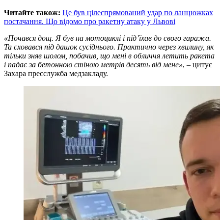
Читайте також:
Це був цілеспрямований удар по ланцюжках
постачання. Що відомо про ракетну атаку у Львові
«Почався дощ. Я був на мотоциклі і під’їхав до свого гаража.
Та сховався під дашок сусіднього. Практично через хвилину, як
тільки зняв шолом, побачив, що мені в обличчя летить ракета
і падає за бетонною стіною метрів десять від мене»
, – цитує
Захара пресслужба медзакладу.