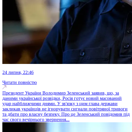
24 липня, 22:46
Читати повністю
Президент України Володимир Зеленський заявив, що, за
даними української розвідки, Росія готує новий масований
удар найближчими днями. У зв'язку з цим глава держави
закликав українців не ігнорувати сигнали повітряної тривоги
та дбати про власну безпеку. Про це Зеленський повідомив під
час свого вечірнього звернення...