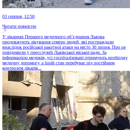
03 серпня, 12:50
Читати повністю
У лікарнях Першого медичного об’єднання Львова
продовжують лікування семеро людей, які постраждали
внаслідок російської ракетної атаки на місто 30 липня. Про це
повідомили у пресслужбі Львівської міської ради. За
інформацією медиків, усі госпіталізовані отримують необхідну
медичну допомогу, а їхній стан перебуває під постійним
контролем лікарів...