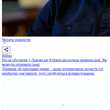
Читати повністю
Війна
Після обстрілів у Львові ще 8 бізнесам надали компенсації. Як
можуть отримати інші
Термінів дії програми немає – коли підприємець подасть усі
необхідні документи, тоді і відбудеться відшкодування.