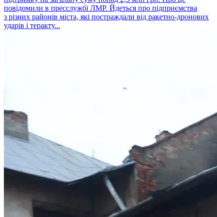
повідомили в пресслужбі ЛМР. Йдеться про підприємства
з різних районів міста, які постраждали від ракетно-дронових
ударів і теракту...