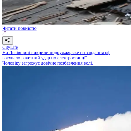
Читати повністю
CityLife
На Львівщині викрили подружжя, яке на завдання рф
готувало ракетний удар по електростанції
Чоловіку загрожує довічне позбавлення волі.