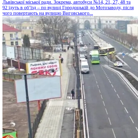
Львівської міської ради. Зокрема, автобуси №14, 21, 27, 48 та
92 їдуть в об’їзд – по вулиці Городоцькій до Мотозаводу, після
чого повертають на вулицю Виговського...