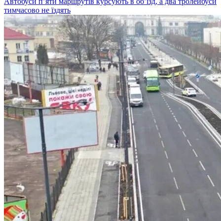
Автобуси п’яти маршрутів курсують в об’їзд, а два тролейбуси
тимчасово не їздять