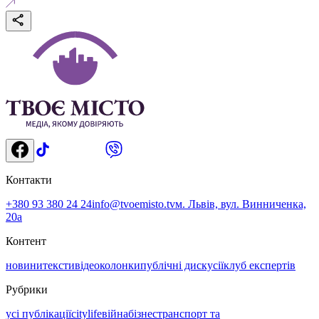
Контакти
+380 93 380 24 24
info@tvoemisto.tv
м. Львів, вул. Винниченка,
20а
Контент
новини
тексти
відео
колонки
публічні дискусії
клуб експертів
Рубрики
усі публікації
citylife
війна
бізнес
транспорт та