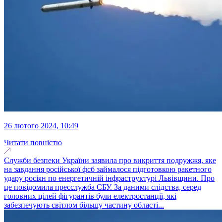
26 лютого 2024, 10:49
Читати повністю
Служби безпеки України заявила про викриття подружжя, яке
на завдання російської фсб займалося підготовкою ракетного
удару росіян по енергетичній інфраструктурі Львівщини. Про
це повідомила пресслужба СБУ. За даними слідства, серед
головних цілей фігурантів були електростанції, які
забезпечують світлом більшу частину області...