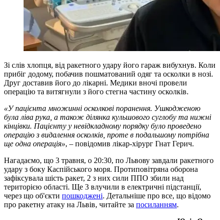
Зі слів хлопця, від ракетного удару його гараж вибухнув. Коли
прибіг додому, побачив пошматований одяг та осколки в нозі.
Друг доставив його до лікарні. Медики вночі провели
операцію та витягнули з його стегна частину осколків.
«У пацієнта множинні осколкові поранення. Ушкодженою
була ліва рука, а також ділянка кульшового суглобу та нижні
кінцівки. Пацієнту у невідкладному порядку було проведено
операцію з видалення осколків, проте в подальшому потрібна
ще одна операція»
, – повідомив лікар-хірург Гнат Герич.
Нагадаємо, що 3 травня, о 20:30, по Львову завдали ракетного
удару з боку Каспійського моря. Протиповітряна оборона
зафіксувала шість ракет, 2 з них сили ППО збили над
територією області. Ще 3 влучили в електричні підстанції,
через що об'єкти
пошкоджені
. Детальніше про все, що відомо
про ракетну атаку на Львів, читайте за
посиланням
.