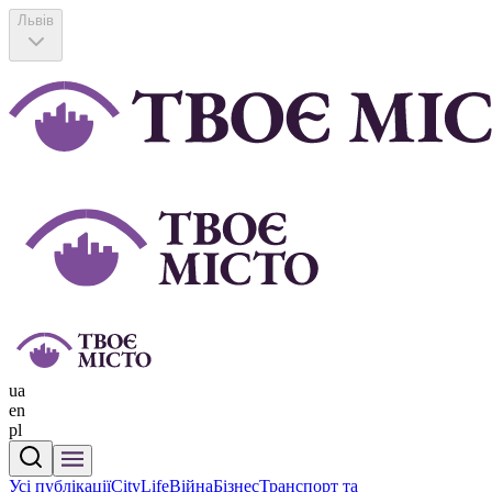
Львів
ua
en
pl
Усі публікації
CityLife
Війна
Бізнес
Транспорт та