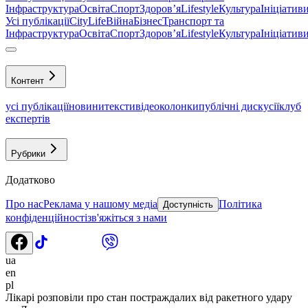
Інфраструктура
Освіта
Спорт
Здоровʼя
Lifestyle
Культура
Ініціатив
Усі публікації
CityLife
Війна
Бізнес
Транспорт та
Інфраструктура
Освіта
Спорт
Здоровʼя
Lifestyle
Культура
Ініціатив
Контент
усі публікації
новини
тексти
відео
колонки
публічні дискусії
клуб
експертів
Рубрики
Додатково
Про нас
Реклама у нашому медіа
Політика
Доступність
конфіденційності
зв'яжіться з нами
ua
en
pl
Лікарі розповіли про стан постраждалих від ракетного удару