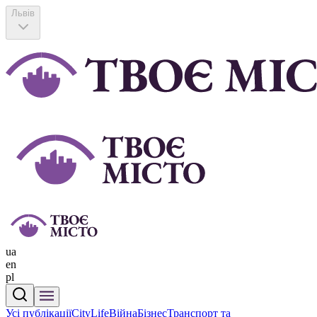
Львів
ua
en
pl
Усі публікації
CityLife
Війна
Бізнес
Транспорт та