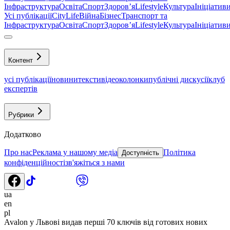
Інфраструктура
Освіта
Спорт
Здоровʼя
Lifestyle
Культура
Ініціатив
Усі публікації
CityLife
Війна
Бізнес
Транспорт та
Інфраструктура
Освіта
Спорт
Здоровʼя
Lifestyle
Культура
Ініціатив
Контент
усі публікації
новини
тексти
відео
колонки
публічні дискусії
клуб
експертів
Рубрики
Додатково
Про нас
Реклама у нашому медіа
Політика
Доступність
конфіденційності
зв'яжіться з нами
ua
en
pl
Avalon у Львові видав перші 70 ключів від готових нових