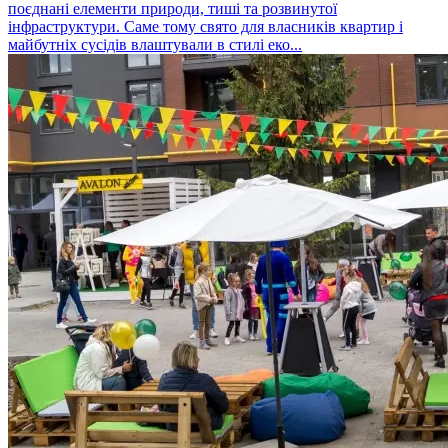
поєднані елементи природи, тиші та розвинутої
інфраструктури. Саме тому свято для власників квартир і
майбутніх сусідів влаштували в стилі еко...