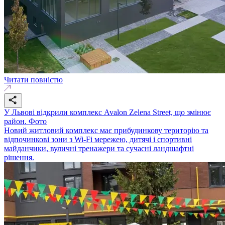
Читати повністю
У Львові відкрили комплекс Avalon Zelena Street, що змінює
район. Фото
Новий житловий комплекс має прибудинкову територію та
відпочинкові зони з Wi-Fi мережею, дитячі і спортивні
майданчики, вуличні тренажери та сучасні ландшафтні
рішення.