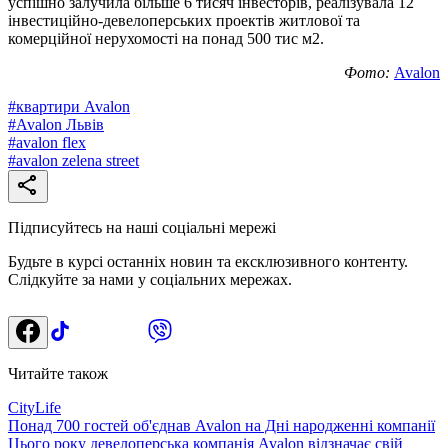
успішно залучила більше 6 тисяч інвесторів, реалізувала 12
інвестиційно-девелоперських проектів житлової та
комерційної нерухомості на понад 500 тис м2.
Фото:
Avalon
#
квартири Avalon
#
Avalon Львів
#
avalon flex
#
avalon zelena street
Підписуйтесь на наші соціальні мережі
Будьте в курсі останніх новин та ексклюзивного контенту.
Слідкуйте за нами у соціальних мережах.
Читайте також
CityLife
Понад 700 гостей об'єднав Avalon на Дні народженні компанії
Цього року девелоперська компанія Avalon відзначає свій