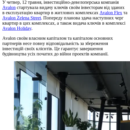
У четвер, 12 травня, інвестиційно-девелоперська компанія
Avalon
стартувала видачу ключів своїм інвесторам від зданих
в експлуатацію квартир в житлових комплексах
Avalon Flex
та
Avalon Zelena Street
. Попереду планова здача наступних черг
квартир в цих комплексах, а також видача ключів в комплексі
Avalon Holiday
.
Avalon своїм власним капіталом та капіталом основних
партнерів несе повну відповідальність за збереження
інвестицій своїх клієнтів. Це гарантує завершення
будівництва усіх початих до війни проектів компанії.