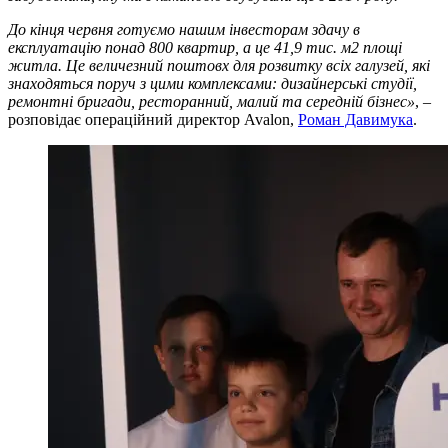
До кінця червня готуємо нашим інвесторам здачу в
експлуатацію понад 800 квартир, а це 41,9 тис. м2 площі
житла. Це величезний поштовх для розвитку всіх галузей, які
знаходяться поруч з цими комплексами: дизайнерські студії,
ремонтні бригади, ресторанний, малий та середній бізнес»
, –
розповідає операційний директор Avalon,
Роман Давимука
.