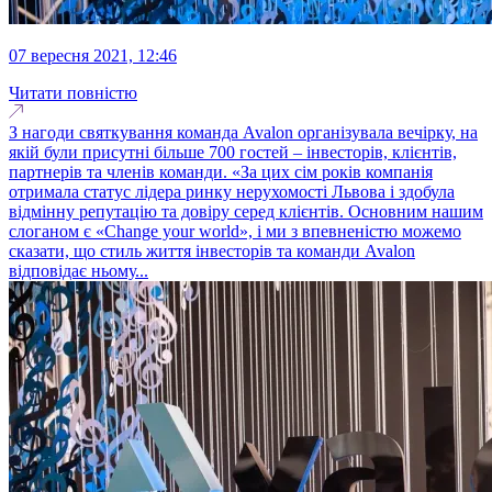
07 вересня 2021, 12:46
Читати повністю
З нагоди святкування команда Avalon організувала вечірку, на
якій були присутні більше 700 гостей – інвесторів, клієнтів,
партнерів та членів команди. «За цих сім років компанія
отримала статус лідера ринку нерухомості Львова і здобула
відмінну репутацію та довіру серед клієнтів. Основним нашим
слоганом є «Change your world», і ми з впевненістю можемо
сказати, що стиль життя інвесторів та команди Avalon
відповідає ньому...