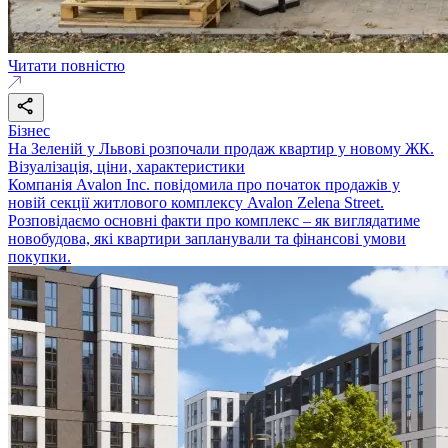
Читати повністю
Бізнес
На Зеленій у Львові розпочали продаж квартир у новому ЖК.
Візуалізація, ціни, характеристики
Компанія Avalon Inc. повідомила про початок продажів у
новій секції житлового комплексу Avalon Zelena Street.
Розповідаємо основні факти про комплекс – як виглядатиме
новобудова, які квартири запланували та фінансові умови
покупки.