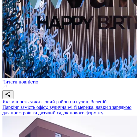
Читати повністю
Як змінюється житловий район на вулиці Зеленій
Паркінг замість офісу, вулична wi-fi мережа, лавки з зарядкою
для пристроїв та дитячий садок нового формату.