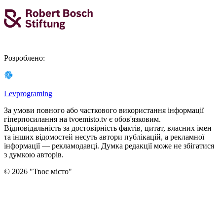
Розроблено
:
Levprograming
За умови повного або часткового використання iнформацiї
гіперпосилання на tvoemisto.tv є обов'язковим.
Відповідальність за достовірність фактів, цитат, власних імен
та інших відомостей несуть автори публікацій, а рекламної
інформації — рекламодавці. Думка редакцiї може не збiгатися
з думкою авторiв.
©
2026
"
Твоє місто
"