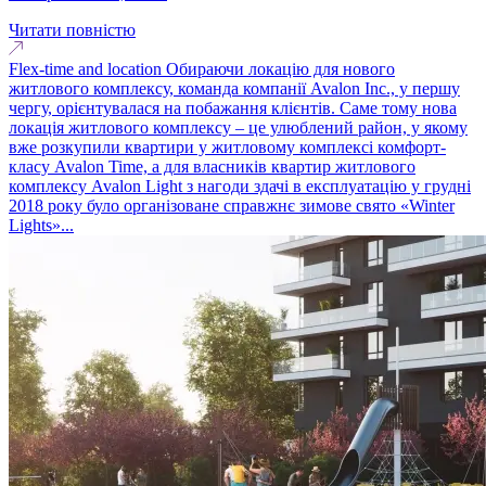
Читати повністю
Flex-time and location Обираючи локацію для нового
житлового комплексу, команда компанії Avalon Inc., у першу
чергу, орієнтувалася на побажання клієнтів. Саме тому нова
локація житлового комплексу – це улюблений район, у якому
вже розкупили квартири у житловому комплексі комфорт-
класу Avalon Time, а для власників квартир житлового
комплексу Avalon Light з нагоди здачі в експлуатацію у грудні
2018 року було організоване справжнє зимове свято «Winter
Lights»...