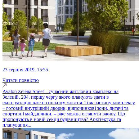
23 серпня 2019, 15:55
Читати повністю
Avalon Zelena Street – сучасний житловий комплекс на
Зеленій, 204, першу чергу якого планують здати в
експлуатацію вже на початку жовтня. Тож частину комплексу
– готовий внутрішній дворик, відпочинкові зони, дитячі та
спортивні майданчики, – вже можна оглянути вживу. Що
пропонують в новій секції будівництва? Архітектура та
планування...