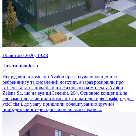
19 лютого 2020, 19:43
Читати повністю
Нещодавно в компанії Avalon презентували концепцію
ребрендингу та оновлений логотип, а зараз розповіли про
втілені та заплановані зміни житлового комплексу Avalon
Zelena St., що на вулиці Зеленій, 204. Основою концепції, за
словами представників компанії, стала територія комфорту для
усієї сім’ї, де увагу приділили облаштуванню зручної
прибудинкової території європейського зразка...