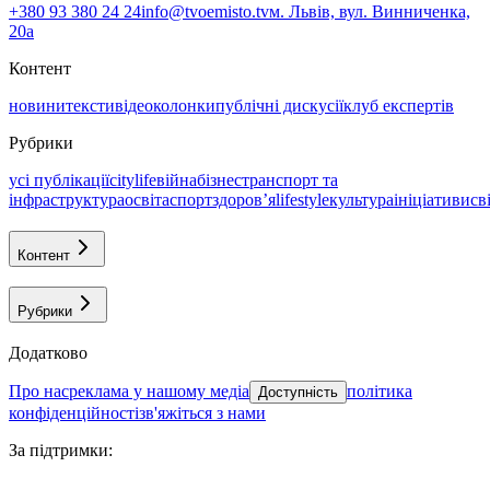
+380 93 380 24 24
info@tvoemisto.tv
м. Львів, вул. Винниченка,
20а
Контент
новини
тексти
відео
колонки
публічні дискусії
клуб експертів
Рубрики
усі публікації
citylife
війна
бізнес
транспорт та
інфраструктура
освіта
спорт
здоровʼя
lifestyle
культура
ініціативи
св
Контент
Рубрики
Додатково
про нас
реклама у нашому медіа
політика
Доступність
конфіденційності
зв'яжіться з нами
За підтримки
: