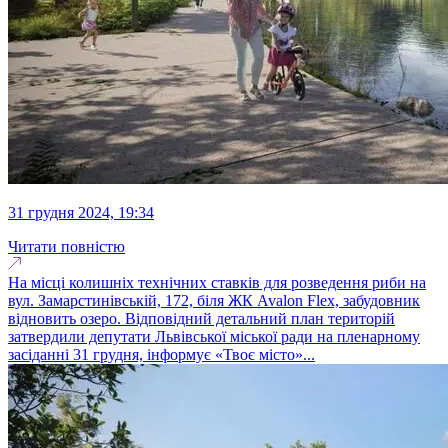
31 грудня 2024, 19:34
Читати повністю
На місці колишніх технічних ставків для розведення риби на
вул. Замарстинівській, 172, біля ЖК Avalon Flex, забудовник
відновить озеро. Відповідний детальний план територій
затвердили депутати Львівської міської ради на пленарному
засіданні 31 грудня, інформує «Твоє місто»...