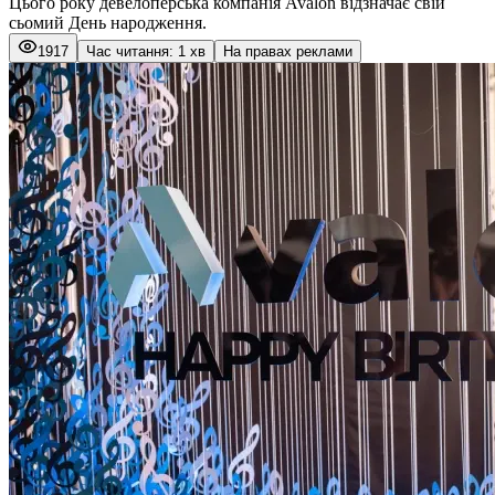
Цього року девелоперська компанія Avalon відзначає свій
сьомий День народження.
1917
Час читання: 1 хв
На правах реклами