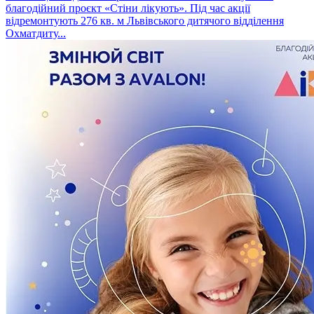
благодійний проєкт «Стіни лікують». Під час акції
відремонтують 276 кв. м Львівського дитячого відділення
Охматдиту...