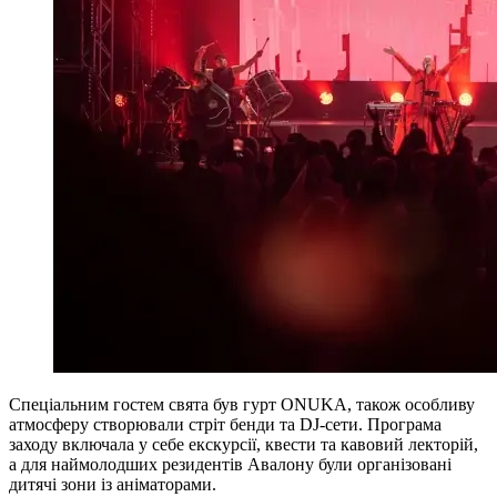
Спеціальним гостем свята був гурт ONUKA, також особливу
атмосферу створювали стріт бенди та DJ-сети. Програма
заходу включала у себе екскурсії, квести та кавовий лекторій,
а для наймолодших резидентів Авалону були організовані
дитячі зони із аніматорами.