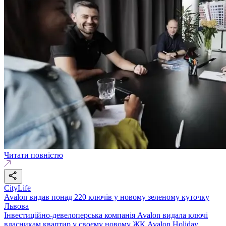
Читати повністю
CityLife
Avalon видав понад 220 ключів у новому зеленому куточку
Львова
Інвестиційно-девелоперська компанія Avalon видала ключі
власникам квартир у своєму новому ЖК Avalon Holiday.