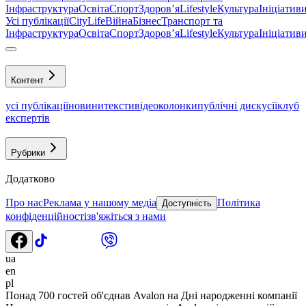
Інфраструктура
Освіта
Спорт
Здоровʼя
Lifestyle
Культура
Ініціатив
Усі публікації
CityLife
Війна
Бізнес
Транспорт та
Інфраструктура
Освіта
Спорт
Здоровʼя
Lifestyle
Культура
Ініціатив
Контент
усі публікації
новини
тексти
відео
колонки
публічні дискусії
клуб
експертів
Рубрики
Додатково
Про нас
Реклама у нашому медіа
Політика
Доступність
конфіденційності
зв'яжіться з нами
ua
en
pl
Понад 700 гостей об'єднав Avalon на Дні народженні компанії