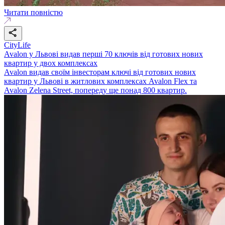
Читати повністю
CityLife
Avalon у Львові видав перші 70 ключів від готових нових
квартир у двох комплексах
Avalon видав своїм інвесторам ключі від готових нових
квартир у Львові в житлових комплексах Avalon Flex та
Avalon Zelena Street, попереду ще понад 800 квартир.