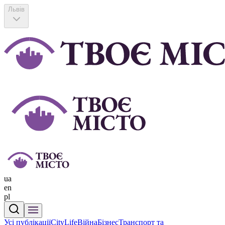
Львів
ua
en
pl
Усі публікації
CityLife
Війна
Бізнес
Транспорт та