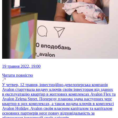
19 травня 2022, 19:00
Читати повністю
У четвер, 12 травня, інвестиційно-девелоперська компанія
Avalon стартувала видачу ключів своїм інвесторам від зданих
в експлуатацію квартир в житлових комплексах Avalon Flex та
Avalon Zelena Street. Попереду планова здача наступних черг
квартир в цих комплексах, а також видача ключів в комплексі
Avalon Holiday. Avalon своїм власним капіталом та капіталом
основних партнерів несе повну відповідальність за
збереження інвестицій своїх клієнтів...