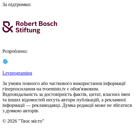
За підтримки
:
Розроблено
:
Levprograming
За умови повного або часткового використання iнформацiї
гіперпосилання на tvoemisto.tv є обов'язковим.
Відповідальність за достовірність фактів, цитат, власних імен
та інших відомостей несуть автори публікацій, а рекламної
інформації — рекламодавці. Думка редакцiї може не збiгатися
з думкою авторiв.
©
2026
"
Твоє місто
"