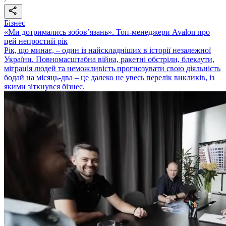
Бізнес
«Ми дотримались зобовʼязань». Топ-менеджери Avalon про
цей непростий рік
Рік, що минає, – один із найскладніших в історії незалежної
України. Повномасштабна війна, ракетні обстріли, блекаути,
міграція людей та неможливість прогнозувати свою діяльність
бодай на місяць-два – це далеко не увесь перелік викликів, із
якими зіткнувся бізнес.