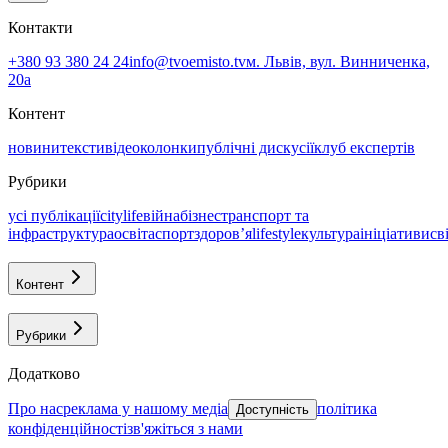
Контакти
+380 93 380 24 24
info@tvoemisto.tv
м. Львів, вул. Винниченка,
20а
Контент
новини
тексти
відео
колонки
публічні дискусії
клуб експертів
Рубрики
усі публікації
citylife
війна
бізнес
транспорт та
інфраструктура
освіта
спорт
здоровʼя
lifestyle
культура
ініціативи
св
Контент
Рубрики
Додатково
про нас
реклама у нашому медіа
політика
Доступність
конфіденційності
зв'яжіться з нами