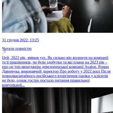
31 грудня 2022, 13:25
Читати повністю
Цей, 2022 рік, змінив усе. Як сильно він вплинув на компанії
та її працівників, чи були здобутки та які плани на 2023 рік –
про це топ-менеджери девелоперської компанії Avalon. Роман
Давимука, виконавчий директор Про роботу у 2022 році Після
повномасштабного російського вторгнення паніки у клієнтів
не було, однак гостро постало питання правильної
комунікації...