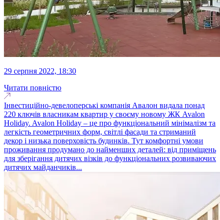
29 серпня 2022, 18:30
Читати повністю
Інвестиційно-девелоперські компанія Авалон видала понад
220 ключів власникам квартир у своєму новому ЖК Avalon
Holiday. Avalon Holiday – це про функціональний мінімалізм та
легкість геометричних форм, світлі фасади та стриманий
декор і низька поверховість будинків. Тут комфортні умови
проживання продумано до найменших деталей: від приміщень
для зберігання дитячих візків до функціональних розвиваючих
дитячих майданчиків...