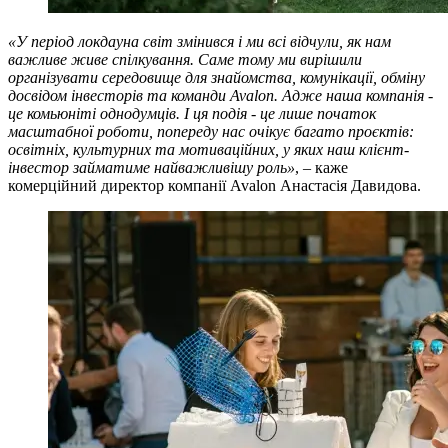
«У період локдауна світ змінився і ми всі відчули, як нам
важливе живе спілкування. Саме тому ми вирішили
організувати середовище для знайомства, комунікації, обміну
досвідом інвесторів та команди Avalon. Адже наша компанія -
це комьюніті однодумців. І ця подія - це лише початок
масштабної роботи, попереду нас очікує багато проєктів:
освітніх, культурних та мотиваційних, у яких наш клієнт-
інвестор займатиме найважливішу роль»
, – каже
комерційний директор компанії Avalon Анастасія Давидова.