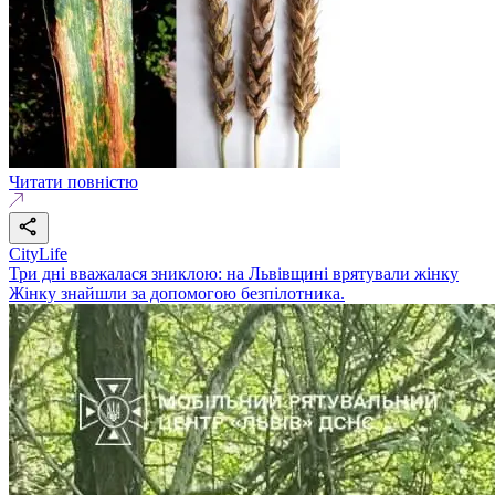
Читати повністю
CityLife
Три дні вважалася зниклою: на Львівщині врятували жінку
Жінку знайшли за допомогою безпілотника.