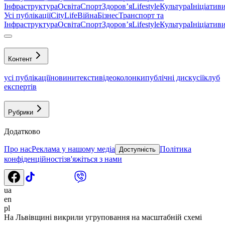
Інфраструктура
Освіта
Спорт
Здоровʼя
Lifestyle
Культура
Ініціатив
Усі публікації
CityLife
Війна
Бізнес
Транспорт та
Інфраструктура
Освіта
Спорт
Здоровʼя
Lifestyle
Культура
Ініціатив
Контент
усі публікації
новини
тексти
відео
колонки
публічні дискусії
клуб
експертів
Рубрики
Додатково
Про нас
Реклама у нашому медіа
Політика
Доступність
конфіденційності
зв'яжіться з нами
ua
en
pl
На Львівщині викрили угруповання на масштабній схемі