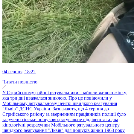
04 серпня, 18:22
Читати повністю
У Стрийському районі рятувальники знайшли живою жінку,
яка три дні вважалася зниклою. Про це повідомили у
Мобільному рятувальному центрі швидкого реагування
"Львів" ДСНС України. Зазначають, що 4 серпня до
Стрийського району за зверненням працівників поліції було
залучено гірське пошуково-рятувальне відділення та два
кінологічні розрахунки Мобільного рятувального центру
швидкого реагування "Львів" для пошуків жінки 1963 року