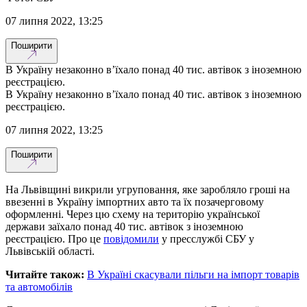
07 липня 2022, 13:25
Поширити
В Україну незаконно вʼїхало понад 40 тис. автівок з іноземною
реєстрацією.
В Україну незаконно вʼїхало понад 40 тис. автівок з іноземною
реєстрацією.
07 липня 2022, 13:25
Поширити
На Львівщині викрили угруповання, яке заробляло гроші на
ввезенні в Україну імпортних авто та їх позачерговому
оформленні. Через цю схему на територію української
держави заїхало понад 40 тис. автівок з іноземною
реєстрацією. Про це
повідомили
у пресслужбі СБУ у
Львівській області.
Читайте також:
В Україні скасували пільги на імпорт товарів
та автомобілів