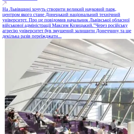
На Львівщині хочуть створити великий науковий парк,
центром якого стане Донецький національний технічний
університет. Про це повідомив начальник Львівської обласної
військової адміністрації Максим Козицький."Через рociйську
агресію університет був змушений залишити Донеччину та ще
декілька разів переїжджати...