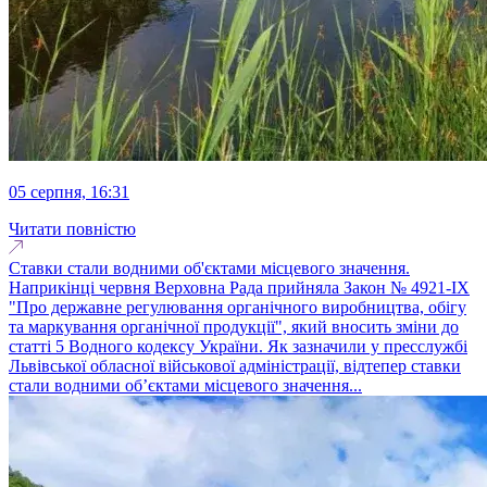
05 серпня, 16:31
Читати повністю
Ставки стали водними об'єктами місцевого значення.
Наприкінці червня Верховна Рада прийняла Закон № 4921-IX
"Про державне регулювання органічного виробництва, обігу
та маркування органічної продукції", який вносить зміни до
статті 5 Водного кодексу України. Як зазначили у пресслужбі
Львівської обласної військової адміністрації, відтепер ставки
стали водними об’єктами місцевого значення...