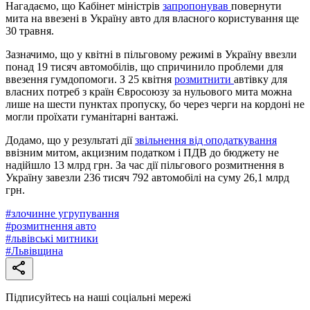
Нагадаємо, що Кабінет міністрів
запропонував
повернути
мита на ввезені в Україну авто для власного користування ще
30 травня.
Зазначимо, що у квітні в пільговому режимі в Україну ввезли
понад 19 тисяч автомобілів, що спричинило проблеми для
ввезення гумдопомоги. З 25 квітня
розмитнити
автівку для
власних потреб з країн Євросоюзу за нульового мита можна
лише на шести пунктах пропуску, бо через черги на кордоні не
могли проїхати гуманітарні вантажі.
Додамо, що у результаті дії
звільнення від оподаткування
ввізним митом, акцизним податком і ПДВ до бюджету не
надійшло 13 млрд грн. За час дії пільгового розмитнення в
Україну завезли 236 тисяч 792 автомобілі на суму 26,1 млрд
грн.
#
злочинне угрупування
#
розмитнення авто
#
львівські митники
#
Львівщина
Підписуйтесь на наші соціальні мережі