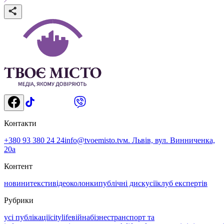
Контакти
+380 93 380 24 24
info@tvoemisto.tv
м. Львів, вул. Винниченка,
20а
Контент
новини
тексти
відео
колонки
публічні дискусії
клуб експертів
Рубрики
усі публікації
citylife
війна
бізнес
транспорт та