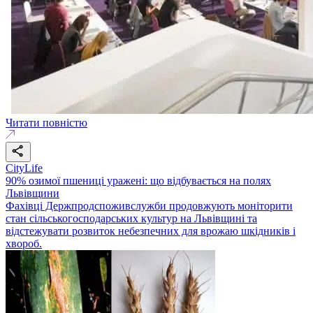
Читати повністю
CityLife
90% озимої пшениці уражені: що відбувається на полях
Львівщини
Фахівці Держпродспоживслужби продовжують моніторити
стан сільськогосподарських культур на Львівщині та
відстежувати розвиток небезпечних для врожаю шкідників і
хвороб.