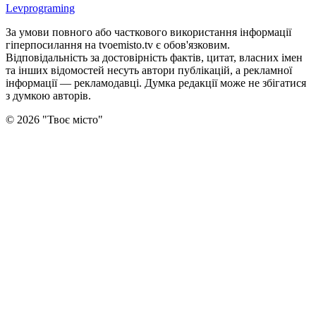
Levprograming
За умови повного або часткового використання iнформацiї
гіперпосилання на tvoemisto.tv є обов'язковим.
Відповідальність за достовірність фактів, цитат, власних імен
та інших відомостей несуть автори публікацій, а рекламної
інформації — рекламодавці. Думка редакцiї може не збiгатися
з думкою авторiв.
©
2026
"
Твоє місто
"