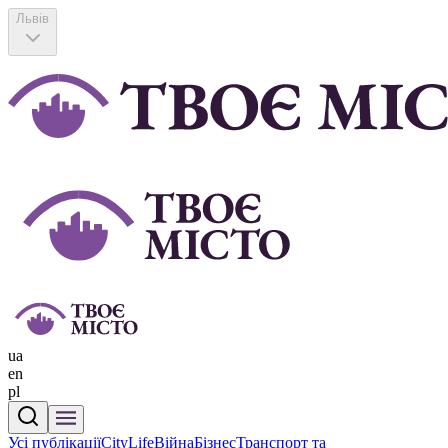
Львів
ua
en
pl
Усі публікації
CityLife
Війна
Бізнес
Транспорт та