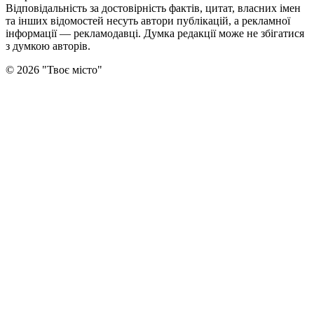
Відповідальність за достовірність фактів, цитат, власних імен
та інших відомостей несуть автори публікацій, а рекламної
інформації — рекламодавці. Думка редакцiї може не збiгатися
з думкою авторiв.
©
2026
"
Твоє місто
"