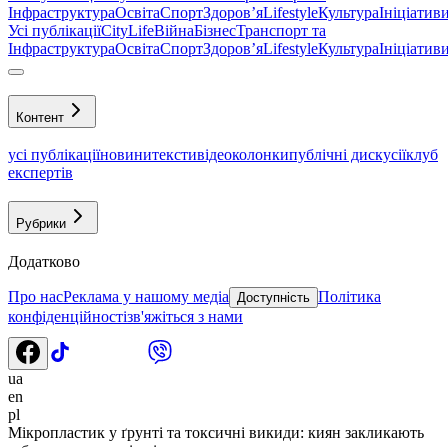
Інфраструктура
Освіта
Спорт
Здоровʼя
Lifestyle
Культура
Ініціатив
Усі публікації
CityLife
Війна
Бізнес
Транспорт та
Інфраструктура
Освіта
Спорт
Здоровʼя
Lifestyle
Культура
Ініціатив
Контент
усі публікації
новини
тексти
відео
колонки
публічні дискусії
клуб
експертів
Рубрики
Додатково
Про нас
Реклама у нашому медіа
Політика
Доступність
конфіденційності
зв'яжіться з нами
ua
en
pl
Мікропластик у ґрунті та токсичні викиди: киян закликають