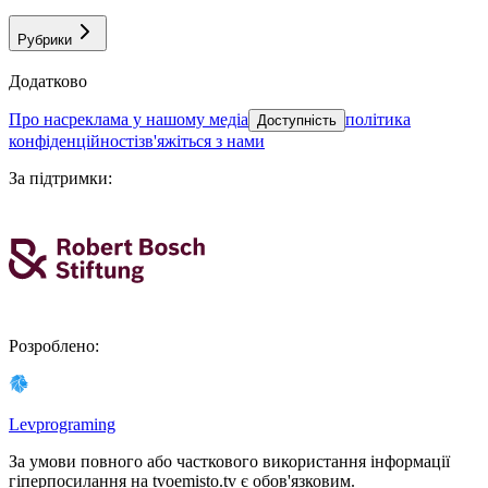
Рубрики
Додатково
про нас
реклама у нашому медіа
політика
Доступність
конфіденційності
зв'яжіться з нами
За підтримки
:
Розроблено
:
Levprograming
За умови повного або часткового використання iнформацiї
гіперпосилання на tvoemisto.tv є обов'язковим.