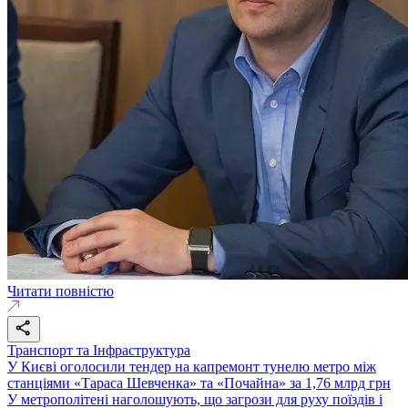
Читати повністю
Транспорт та Інфраструктура
У Києві оголосили тендер на капремонт тунелю метро між
станціями «Тараса Шевченка» та «Почайна» за 1,76 млрд грн
У метрополітені наголошують, що загрози для руху поїздів і