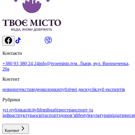
Контакти
+380 93 380 24 24
info@tvoemisto.tv
м. Львів, вул. Винниченка,
20а
Контент
новини
тексти
відео
колонки
публічні дискусії
клуб експертів
Рубрики
усі публікації
citylife
війна
бізнес
транспорт та
інфраструктура
освіта
спорт
здоровʼя
lifestyle
культура
ініціативи
св
Контент