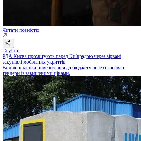
Читати повністю
CityLife
РДА Києва прозвітують перед Київрадою через зірвані
закупівлі мобільних укриттів
Виділені кошти повернулися до бюджету через скасовані
тендери із завищеними цінами.