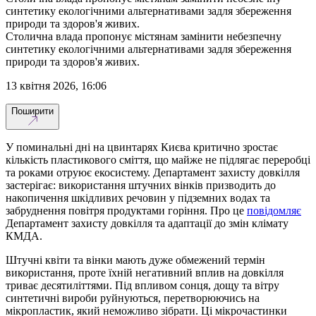
синтетику екологічними альтернативами задля збереження
природи та здоров'я живих.
Столична влада пропонує містянам замінити небезпечну
синтетику екологічними альтернативами задля збереження
природи та здоров'я живих.
13 квітня 2026, 16:06
Поширити
У поминальні дні на цвинтарях Києва критично зростає
кількість пластикового сміття, що майже не підлягає переробці
та роками отруює екосистему. Департамент захисту довкілля
застерігає: використання штучних вінків призводить до
накопичення шкідливих речовин у підземних водах та
забруднення повітря продуктами горіння. Про це
повідомляє
Департамент захисту довкілля та адаптації до змін клімату
КМДА.
Штучні квіти та вінки мають дуже обмежений термін
використання, проте їхній негативний вплив на довкілля
триває десятиліттями. Під впливом сонця, дощу та вітру
синтетичні вироби руйнуються, перетворюючись на
мікропластик, який неможливо зібрати. Ці мікрочастинки