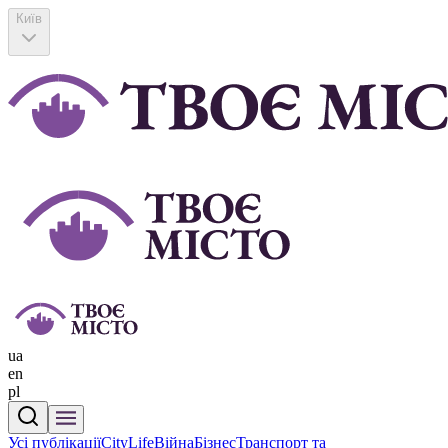
Київ
ua
en
pl
Усі публікації
CityLife
Війна
Бізнес
Транспорт та