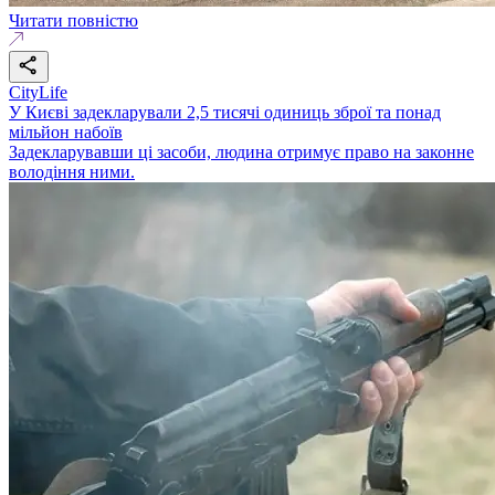
Читати повністю
CityLife
У Києві задекларували 2,5 тисячі одиниць зброї та понад
мільйон набоїв
Задекларувавши ці засоби, людина отримує право на законне
володіння ними.