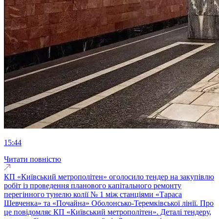
15:44
Читати повністю
КП «Київський метрополітен» оголосило тендер на закупівлю
робіт із проведення планового капітального ремонту
перегінного тунелю колії № 1 між станціями «Тараса
Шевченка» та «Почайна» Оболонсько-Теремківської лінії. Про
це повідомляє КП «Київський метрополітен». Деталі тендеру,