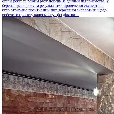
етапи робіт та режим руху поїздів За даними підприємства, у
березні цього року за результатами проведеної експертизи
було отримано позитивний звіт державної експертизи щодо
робочого проєкту капремонту цієї ділянки...