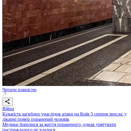
Читати повністю
Війна
Кількість загиблих унаслідок атаки на Київ 5 серпня зросла: у
лікарні помер поранений чоловік
Медики боролися за життя пораненого, однак урятувати
постраждалого не вдалося.