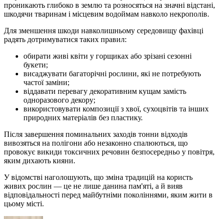
проникають глибоко в землю та розносяться на значні відстані,
шкодячи тваринам і місцевим водоймам навколо некрополів.
Для зменшення шкоди навколишньому середовищу фахівці
радять дотримуватися таких правил:
обирати живі квіти у горщиках або зрізані сезонні
букети;
висаджувати багаторічні рослини, які не потребують
частої заміни;
віддавати перевагу декоративним кущам замість
одноразового декору;
використовувати композиції з хвої, сухоцвітів та інших
природних матеріалів без пластику.
Після завершення поминальних заходів тонни відходів
вивозяться на полігони або незаконно спалюються, що
провокує викиди токсичних речовин безпосередньо у повітря,
яким дихають кияни.
У відомстві наголошують, що зміна традицій на користь
живих рослин — це не лише данина пам'яті, а й вияв
відповідальності перед майбутніми поколіннями, яким жити в
цьому місті.