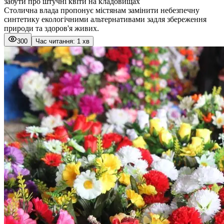
забути про штучні квіти на кладовищах
Столична влада пропонує містянам замінити небезпечну
синтетику екологічними альтернативами задля збереження
природи та здоров'я живих.
300
Час читання: 1 хв