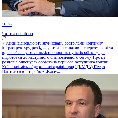
19:50
Читати повністю
У Києві відновлюють зруйновану обстрілами критичну
інфраструктуру, розбудовують альтернативні енергомережі та
вдвічі збільшують кількість опорних пунктів обігріву для
підготовки до наступного опалювального сезону. Про це
розповів виконувач обовʼязків першого заступника голови
Київської міської державної адміністрації (КМДА) Петро
Пантелеєв в інтервʼю «LB.ua»...