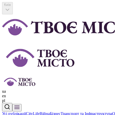
Київ
ua
en
pl
Усі публікації
CityLife
Війна
Бізнес
Транспорт та Інфраструктура
О