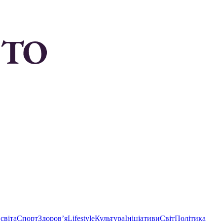
світа
Спорт
Здоровʼя
Lifestyle
Культура
Ініціативи
Світ
Політика