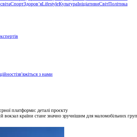
світа
Спорт
Здоровʼя
Lifestyle
Культура
Ініціативи
Світ
Політика
експертів
ційності
зв'яжіться з нами
єрної платформи: деталі проєкту
 вокзал країни стане значно зручнішим для маломобільних груп 