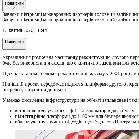
Поширити
Завдяки підтримці міжнародних партнерів головний залізничний
Завдяки підтримці міжнародних партнерів головний залізничний
13 квітня 2026, 18:44
Поширити
Укрзалізниця розпочала масштабну реконструкцію другого перон
буде без використання сходів, що є критично важливим для вете
Під час останньої великої реконструкції вокзалу у 2001 році 
Нинішній проєкт передбачає підняття платформи другого перону
потреби у сторонній допомозі.
У межах оновлення інфраструктури на об’єкті заплановані такі 
встановлення сучасних ліфтів та ескалаторів для спуску з
підняття рівня платформи до 1100 мм для безперешкодного 
облаштування зручних підходів, що з’єднають Центральн