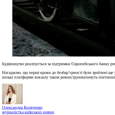
Будівництво реалізується за підтримки Європейського банку рек
Нагадаємо, що перші кроки до безбар’єрності були зроблені ще 
низькі платформи вокзалу також реконструюватимуть поетапно
Олександра Коляденко
журналістка київських новин