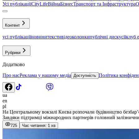
Усі публікації
CityLife
Війна
Бізнес
Транспорт та Інфраструктура
О
Контент
усі публікації
новини
тексти
відео
колонки
публічні дискусії
клуб 
Рубрики
Додатково
Про нас
Реклама у нашому медіа
Політика конфіден
Доступність
ua
en
pl
На Центральному вокзалі Києва розпочали будівництво безбар’
Завдяки підтримці міжнародних партнерів головний залізничний
725
Час читання: 1 хв