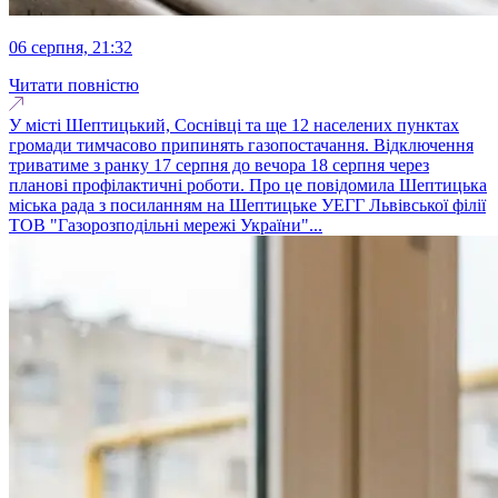
06 серпня, 21:32
Читати повністю
У місті Шептицький, Соснівці та ще 12 населених пунктах
громади тимчасово припинять газопостачання. Відключення
триватиме з ранку 17 серпня до вечора 18 серпня через
планові профілактичні роботи. Про це повідомила Шептицька
міська рада з посиланням на Шептицьке УЕГГ Львівської філії
ТОВ "Газорозподільні мережі України"...