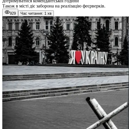
дотримуватися комендантської години
Також в місті діє заборона на реалізацію феєрверків.
929
Час читання: 1 хв