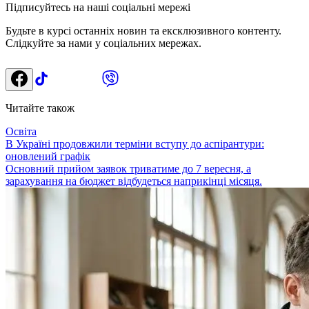
Підписуйтесь на наші соціальні мережі
Будьте в курсі останніх новин та ексклюзивного контенту.
Слідкуйте за нами у соціальних мережах.
Читайте також
Освіта
В Україні продовжили терміни вступу до аспірантури:
оновлений графік
Основний прийом заявок триватиме до 7 вересня, а
зарахування на бюджет відбудеться наприкінці місяця.