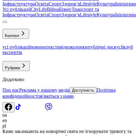
Інфраструктура
Освіта
Спорт
Здоровʼя
Lifestyle
Культура
Ініціатив
Усі публікації
CityLife
Війна
Бізнес
Транспорт та
Інфраструктура
Освіта
Спорт
Здоровʼя
Lifestyle
Культура
Ініціатив
Контент
усі публікації
новини
тексти
відео
колонки
публічні дискусії
клуб
експертів
Рубрики
Додатково
Про нас
Реклама у нашому медіа
Політика
Доступність
конфіденційності
зв'яжіться з нами
ua
en
pl
Киян закликають на новорічні свята не ігнорувати тривогу та