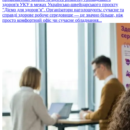
здоров'я УКУ в межах Українсько-швейцарського проєкту
"Діємо для здоров’я". Організатори наголошують: сучасне та
справді здорове робоче середовище — це значно більше, ніж
просто комфортний офіс чи сучасне обладнання...