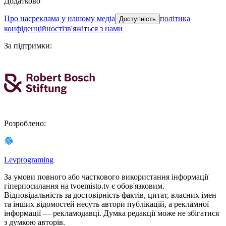
Додатково
про нас
реклама у нашому медіа
політика
Доступність
конфіденційності
зв'яжіться з нами
За підтримки
:
Розроблено
:
Levprograming
За умови повного або часткового використання iнформацiї
гіперпосилання на tvoemisto.tv є обов'язковим.
Відповідальність за достовірність фактів, цитат, власних імен
та інших відомостей несуть автори публікацій, а рекламної
інформації — рекламодавці. Думка редакцiї може не збiгатися
з думкою авторiв.