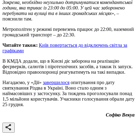
Зокрема, необхідно неухильно дотримуватися комендантської
години, яка триває із 23:00 до 05:00. У цей час заборонено
перебувати на вулиці та в інших громадських місцях
», –
пояснили там.
Метрополітен у режимі перевезень працює до 22:00, наземний
громадський транспорт – до 22:30.
Читайте також:
Київ повертається до відключень світла за
графіками
В КМДА додали, що в Києві діє заборона на реалізацію
феєрверків, салютів і піротехнічних засобів, а також їх запуск.
Відповідно правоохоронці реагуватимуть на такі випадки.
Нагадаємо, у «Дії»
завершилося
опитування про дату
святкування Різдва в Україні. Воно стало одним з
наймасовіших у застосунку. За тиждень проголосували понад
1,5 мільйони користувачів. Учасники голосування обрали дату
25 грудня.
Софіко Векуа