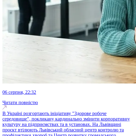
06 серпня, 22:32
Читати повністю
В Україні розгортають ініціативу "Здорове робоче
середовище", покликану кардинально змінити корпоративну
культуру на підприємствах та в установах. На Львівщині
проєкт втілюють Львівський обласний центр контролю та
профілактики хвороб та Центр розвитку громадського