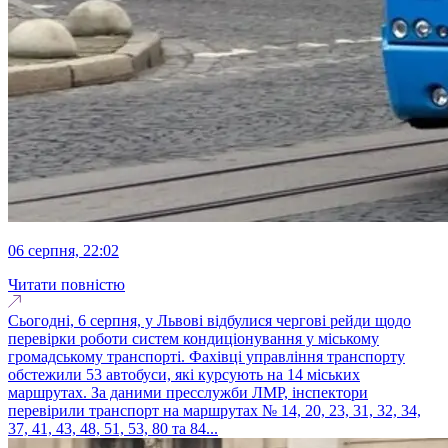
06 серпня, 22:02
Читати повністю
Сьогодні, 6 серпня, у Львові відбулися чергові рейди щодо
перевірки роботи систем кондиціонування у міському
громадському транспорті. Фахівці управління транспорту
обстежили 53 автобуси, які курсують на 14 міських
маршрутах. За даними пресслужби ЛМР, інспектори
перевірили транспорт на маршрутах № 14, 20, 23, 31, 32, 34,
37, 41, 43, 48, 51, 53, 80 та 84...