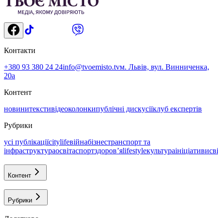
Контакти
+380 93 380 24 24
info@tvoemisto.tv
м. Львів, вул. Винниченка,
20а
Контент
новини
тексти
відео
колонки
публічні дискусії
клуб експертів
Рубрики
усі публікації
citylife
війна
бізнес
транспорт та
інфраструктура
освіта
спорт
здоровʼя
lifestyle
культура
ініціативи
св
Контент
Рубрики