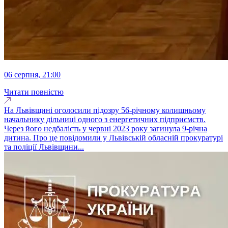
06 серпня, 21:00
Читати повністю
На Львівщині оголосили підозру 56-річному колишньому
начальнику дільниці одного з енергетичних підприємств.
Через його недбалість у червні 2023 року загинула 9-річна
дитина. Про це повідомили у Львівській обласній прокуратурі
та поліції Львівщини...