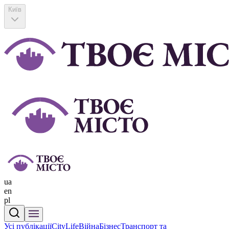
Київ
ua
en
pl
Усі публікації
CityLife
Війна
Бізнес
Транспорт та