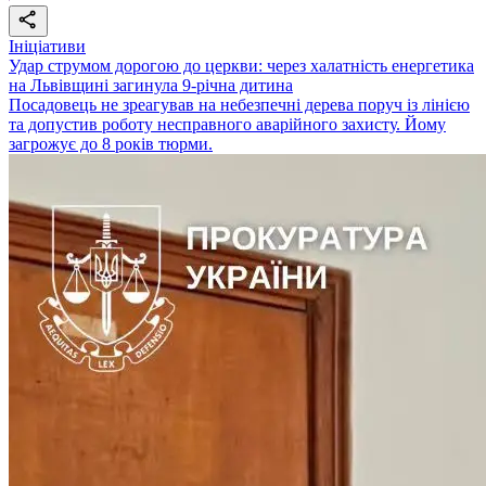
Ініціативи
Удар струмом дорогою до церкви: через халатність енергетика
на Львівщині загинула 9-річна дитина
Посадовець не зреагував на небезпечні дерева поруч із лінією
та допустив роботу несправного аварійного захисту. Йому
загрожує до 8 років тюрми.