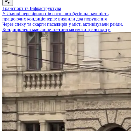
Транспорт та Інфраструктура
У Львові перевірили пів сотні автобусів на наявність
працюючих кондиціонерів: виявили два порушення
Через спеку та скарги пасажирів у місті активізували рейди.
Кондиціонери має лише третина міського транспорту.