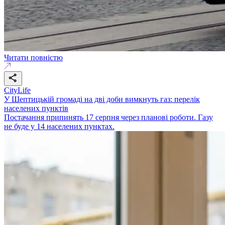
Читати повністю
CityLife
У Шептицькій громаді на дві доби вимкнуть газ: перелік
населених пунктів
Постачання припинять 17 серпня через планові роботи. Газу
не буде у 14 населених пунктах.