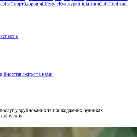
світа
Спорт
Здоровʼя
Lifestyle
Культура
Ініціативи
Світ
Політика
експертів
ційності
зв'яжіться з нами
 послуг у зруйнованих та пошкоджених будинках
 закінчення.