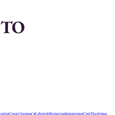
світа
Спорт
Здоровʼя
Lifestyle
Культура
Ініціативи
Світ
Політика