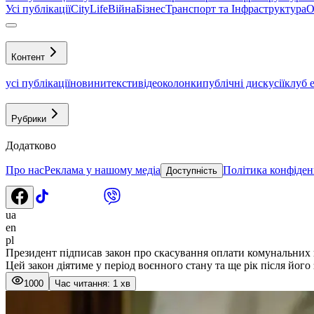
Усі публікації
CityLife
Війна
Бізнес
Транспорт та Інфраструктура
О
Контент
усі публікації
новини
тексти
відео
колонки
публічні дискусії
клуб 
Рубрики
Додатково
Про нас
Реклама у нашому медіа
Політика конфіден
Доступність
ua
en
pl
Президент підписав закон про скасування оплати комунальних
Цей закон діятиме у період воєнного стану та ще рік після його
1000
Час читання: 1 хв