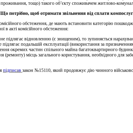
 проживання, тощо) такого об’єкту споживачем житлово-комуналь
Що потрібно, щоб отримати звільнення від сплати компослуг
комісійного обстеження, де мають встановити категорію пошкодж
ї в акті комісійного обстеження:
 не підлягає відновленню (є знищеним), то зупиняється нарахува
підлягає подальшій експлуатації (використання за призначенням
ення окремих частин спільного майна багатоквартирного будинку
ня (ремонту) місць загального користування, необхідного для за
ня
підписав
закон №15110, який продовжує дію чинного військовог