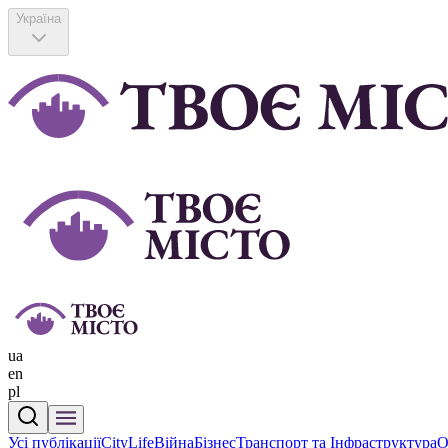
Україна
ua
en
pl
Усі публікації
CityLife
Війна
Бізнес
Транспорт та Інфраструктура
О