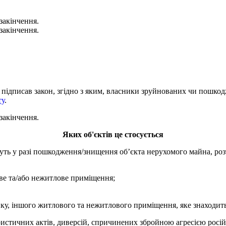
 закінчення.
 закінчення.
підписав закон, згідно з яким, власники зруйнованих чи пошкодж
ту
.
 закінчення.
Яких об'єктів це стосується
муть у разі пошкодження/знищення об’єкта нерухомого майна, роз
ве та/або нежитлове приміщення;
ку, іншого житлового та нежитлового приміщення, яке знаходить
ристичних актів, диверсій, спричинених збройною агресією росі