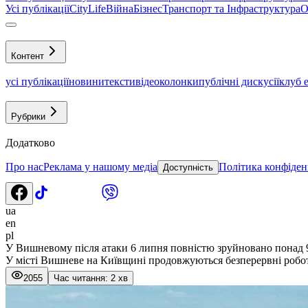
Усі публікації
CityLife
Війна
Бізнес
Транспорт та Інфраструктура
О
Контент
усі публікації
новини
тексти
відео
колонки
публічні дискусії
клуб 
Рубрики
Додатково
Про нас
Реклама у нашому медіа
Політика конфіден
Доступність
ua
en
pl
У Вишневому після атаки 6 липня повністю зруйновано понад 9
У місті Вишневе на Київщині продовжуються безперервні роботи
2055
Час читання: 2 хв