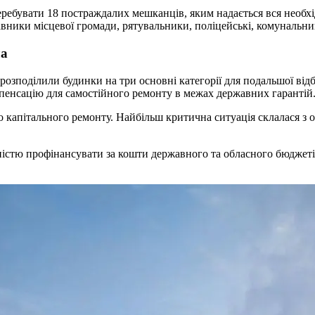
ребувати 18 постраждалих мешканців, яким надається вся необхід
ники місцевої громади, рятувальники, поліцейські, комунальник
ла
озподілили будинки на три основні категорії для подальшої відб
енсацію для самостійного ремонту в межах державних гарантій
о капітального ремонту. Найбільш критична ситуація склалася з 
овністю профінансувати за кошти державного та обласного бюдже