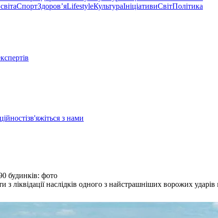
світа
Спорт
Здоровʼя
Lifestyle
Культура
Ініціативи
Світ
Політика
експертів
ційності
зв'яжіться з нами
0 будинків: фото
 з ліквідації наслідків одного з найстрашніших ворожих ударів п