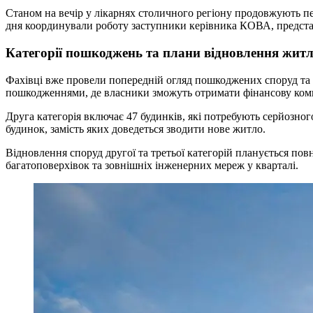
Станом на вечір у лікарнях столичного регіону продовжують пе
дня координували роботу заступники керівника КОВА, представ
Категорії пошкоджень та плани відновлення жит
Фахівці вже провели попередній огляд пошкоджених споруд та р
пошкодженнями, де власники зможуть отримати фінансову комп
Друга категорія включає 47 будинків, які потребують серйозног
будинок, замість яких доведеться зводити нове житло.
Відновлення споруд другої та третьої категорій планується п
багатоповерхівок та зовнішніх інженерних мереж у кварталі.