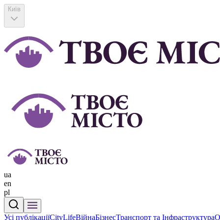
Київ
ua
en
pl
Усі публікації
CityLife
Війна
Бізнес
Транспорт та Інфраструктура
О