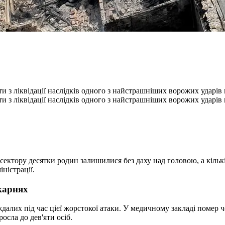
 з ліквідації наслідків одного з найстрашніших ворожих ударів п
 з ліквідації наслідків одного з найстрашніших ворожих ударів п
ектору десятки родин залишилися без даху над головою, а кількі
ністрації.
ікарнях
далих під час цієї жорстокої атаки. У медичному закладі помер 
росла до дев'яти осіб.