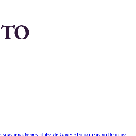
світа
Спорт
Здоровʼя
Lifestyle
Культура
Ініціативи
Світ
Політика