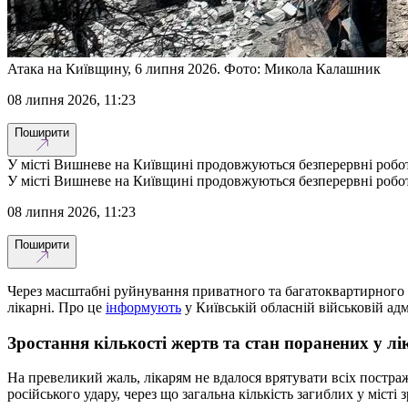
Атака на Київщину, 6 липня 2026. Фото: Микола Калашник
08 липня 2026, 11:23
Поширити
У місті Вишневе на Київщині продовжуються безперервні роботи
У місті Вишневе на Київщині продовжуються безперервні роботи
08 липня 2026, 11:23
Поширити
Через масштабні руйнування приватного та багатоквартирного с
лікарні. Про це
інформують
у Київській обласній військовій адмі
Зростання кількості жертв та стан поранених у л
На превеликий жаль, лікарям не вдалося врятувати всіх постраж
російського удару, через що загальна кількість загиблих у місті з