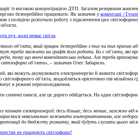
 доріг із високою концентрацією ДТП. Загалом резервним живле
чергово безперебійно працювати. Як зазначив у
коментарі >Tvoemi
азом з поліцією розпочало роботу з підключення цих світлофорни
об'єкти.
ть рух, коли немає світла
евного об’єкта, який працює безперебійно з тих чи тих причин 
ут треба зважати на графік його роботи. Бо є об’єкти, які пра
еба, тому що вночі комендантська година. Але треба враховува
х світлофорні об’єкти»,
– зазначив Олег Забарило.
рей, які можуть акумулювати електроенергію й живити світлофорн
світлофорного об’єкта, знадобляться орієнтовно пів мільйона гр
ціонує в режимі переохолодження.
ти сонячні панелі, але це дорого обійдеться. На один світлофорн
ловат електроенергії: десь більше, десь менше, залежно від н
стараємося максимально заживити альтернативними, але недоро
пропозиції до бюджету розвитку, який будуть слухати цього міс
ехрестях не працюють світлофори?