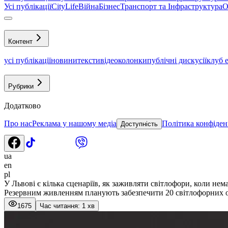
Усі публікації
CityLife
Війна
Бізнес
Транспорт та Інфраструктура
О
Контент
усі публікації
новини
тексти
відео
колонки
публічні дискусії
клуб 
Рубрики
Додатково
Про нас
Реклама у нашому медіа
Політика конфіден
Доступність
ua
en
pl
У Львові є кілька сценаріїв, як заживляти світлофори, коли нема
Резервним живленням планують забезпечити 20 світлофорних об
1675
Час читання: 1 хв