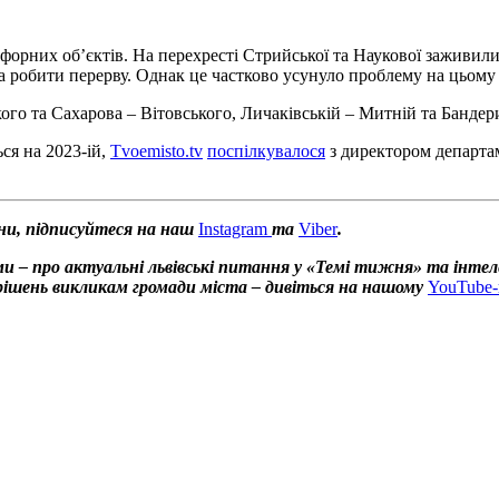
форних об’єктів. На перехресті Стрийської та Наукової заживили
ба робити перерву. Однак це частково усунуло проблему на цьому 
ого та Сахарова – Вітовського, Личаківській – Митній та Банде
ься на 2023-ій,
Tvoemisto.tv
поспілкувалося
з директором департам
ни, підписуйтеся на наш
Instagram
та
Viber
.
и – про актуальні львівські питання у «Темі тижня» та інтел
х рішень викликам громади міста – дивіться на нашому
YouTube-