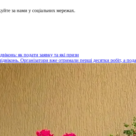
куйте за нами у соціальних мережах.
віконь: як подати заявку та які призи
ідвіконь. Організатори вже отримали перші десятки робіт, а под