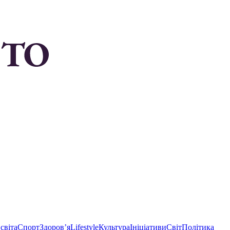
світа
Спорт
Здоровʼя
Lifestyle
Культура
Ініціативи
Світ
Політика