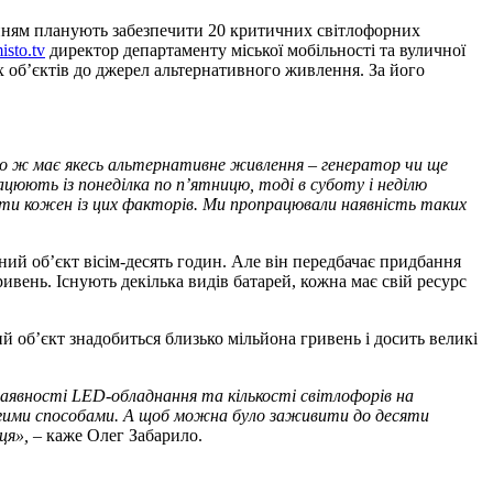
нням планують забезпечити 20 критичних світлофорних
sto.tv
директор департаменту міської мобільності та вуличної
х об’єктів до джерел альтернативного живлення. За його
або ж має якесь альтернативне живлення – генератор чи ще
цюють із понеділка по п’ятницю, тоді в суботу і неділю
ти кожен із цих факторів. Ми пропрацювали наявність таких
ий об’єкт вісім-десять годин. Але він передбачає придбання
ивень. Існують декілька видів батарей, кожна має свій ресурс
ий об’єкт знадобиться близько мільйона гривень і досить великі
аявності LED-обладнання та кількості світлофорів на
гими способами. А щоб можна було заживити до десяти
яця»,
– каже Олег Забарило.