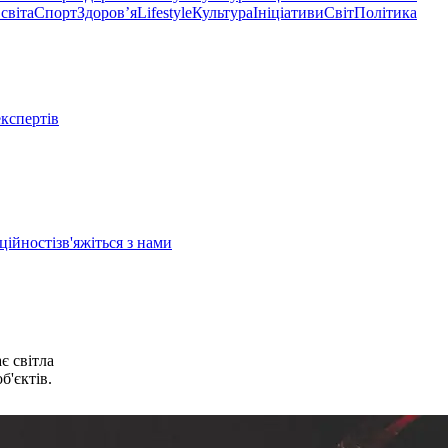
світа
Спорт
Здоровʼя
Lifestyle
Культура
Ініціативи
Світ
Політика
експертів
ційності
зв'яжіться з нами
є світла
'єктів.