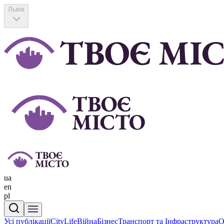
Львів
ua
en
pl
Усі публікації
CityLife
Війна
Бізнес
Транспорт та Інфраструктура
О