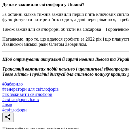
Де вже заживили світлофори у Львові?
За останні кілька тижнів заживили перші п’ять ключових світло
функціонувати чотири-п’ять годин, а далі перегрівається, і тре
Також заживили світлофорні об’єкти на Сахарова – Горбачевськ
Нагадаємо, про те, що вдалося зробити за 2022 рік і що плануєт
Львівської міської ради Олегом Забарилом.
Щоб отримувати актуальні й гарячі новини Львова та Украї
Трансляції важливих подій наживо і щотижневі відеопрограм
Твого міста» і публічні дискусії для спільного пошуку кращи
#
Забарило
#
генератори для світлофорів
#
як заживити світлофори
#
світлофори Львів
#
лмр
#
світлофори