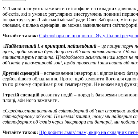
У Львові планують заживити світлофори на складних ділянках
об'єктів, які в умовах регулярних знеструмлень повинні першо
інфраструктури Львівської міської ради Олег Забарило, місто р
словами, є кілька сценаріїв, як можна заживлювати світлофорні 
Читайте також:
Світлофори не працюють. Яу у Львові регулюю
«
Найдешевший і, в принципі, найшвидший
– це пошук поруч п
щось, щоби можна було до цього об’єкта підключитиcя. Однак т
виникатимуть питання. Цілодобового живлення нам зараз не тр
об’єктів у кілометровій зоні, щоби провести і заживити від ни
Другий сценарій
– встановлення інверторів і відповідних бата
серйознішого обладнання. Проте, щоб замовити його для одного 
та по-різному сприймає різні температури. Не кожен вид функ
І
третій сценарій
розвитку подій – поряд із батареями встанови
площі, аби його заживити.
«Середньостатистичний світлофорний об’єкт споживає майже кі
світлофорному об’єкті. Це немалі кошти, тому ми найперше 
світлофорних об’єктів через інвертори та батареї, ми подали 
Читайте також:
Що робити львів’янам, якщо на складних пер