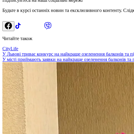
Підписуйтесь на наші соціальні мережі
Будьте в курсі останніх новин та ексклюзивного контенту. Слід
Читайте також
CityLife
У Львові триває конкурс на найкраще озеленення балконів та під
У місті приймають заявки на найкраще озеленення балконів та п