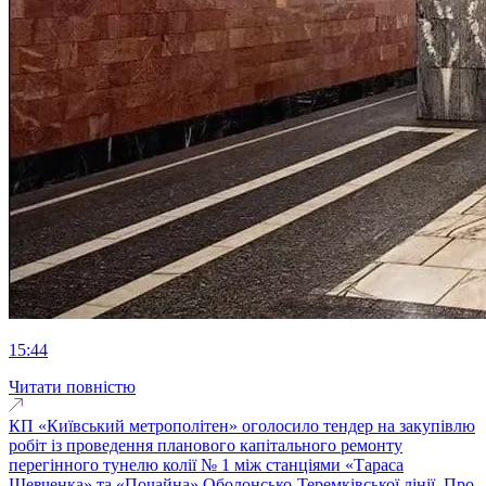
15:44
Читати повністю
КП «Київський метрополітен» оголосило тендер на закупівлю
робіт із проведення планового капітального ремонту
перегінного тунелю колії № 1 між станціями «Тараса
Шевченка» та «Почайна» Оболонсько-Теремківської лінії. Про