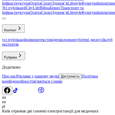
Інфраструктура
Освіта
Спорт
Здоровʼя
Lifestyle
Культура
Ініціатив
Усі публікації
CityLife
Війна
Бізнес
Транспорт та
Інфраструктура
Освіта
Спорт
Здоровʼя
Lifestyle
Культура
Ініціатив
Контент
усі публікації
новини
тексти
відео
колонки
публічні дискусії
клуб
експертів
Рубрики
Додатково
Про нас
Реклама у нашому медіа
Політика
Доступність
конфіденційності
зв'яжіться з нами
ua
en
pl
Київ отримав дві сонячні електростанції для медичних