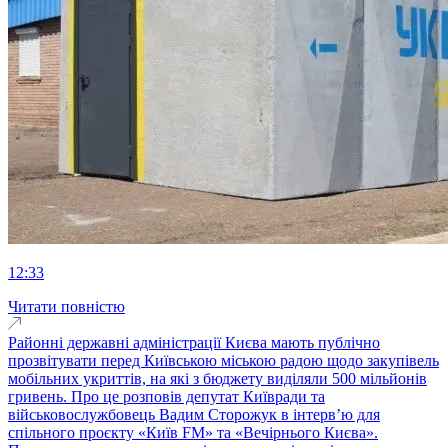
12:33
Читати повністю
Районні державні адміністрації Києва мають публічно
прозвітувати перед Київською міською радою щодо закупівель
мобільних укриттів, на які з бюджету виділяли 500 мільйонів
гривень. Про це розповів депутат Київради та
військовослужбовець Вадим Сторожук в інтерв’ю для
спільного проєкту «Київ FM» та «Вечірнього Києва».