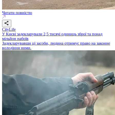
Читати повністю
CityLife
У Києві задекларували 2,5 тисячі одиниць зброї та понад
мільйон набоїв
Задекларувавши ці засоби, людина отримує право на законне
володіння ними.