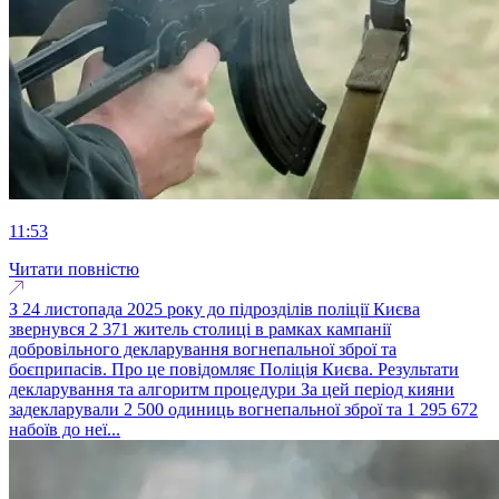
11:53
Читати повністю
З 24 листопада 2025 року до підрозділів поліції Києва
звернувся 2 371 житель столиці в рамках кампанії
добровільного декларування вогнепальної зброї та
боєприпасів. Про це повідомляє Поліція Києва. Результати
декларування та алгоритм процедури За цей період кияни
задекларували 2 500 одиниць вогнепальної зброї та 1 295 672
набоїв до неї...