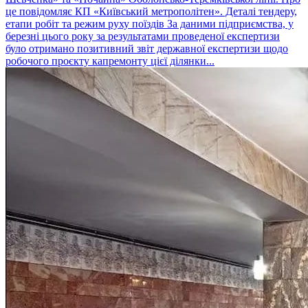
це повідомляє КП «Київський метрополітен». Деталі тендеру,
етапи робіт та режим руху поїздів За даними підприємства, у
березні цього року за результатами проведеної експертизи
було отримано позитивний звіт державної експертизи щодо
робочого проєкту капремонту цієї ділянки...