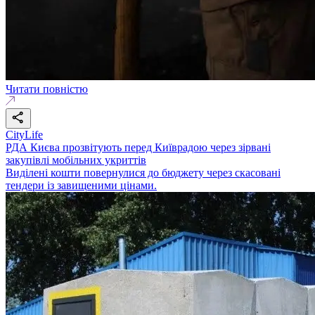
Читати повністю
CityLife
РДА Києва прозвітують перед Київрадою через зірвані
закупівлі мобільних укриттів
Виділені кошти повернулися до бюджету через скасовані
тендери із завищеними цінами.