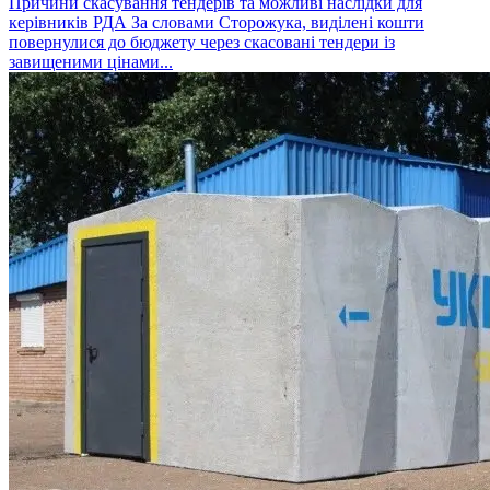
Причини скасування тендерів та можливі наслідки для
керівників РДА За словами Сторожука, виділені кошти
повернулися до бюджету через скасовані тендери із
завищеними цінами...