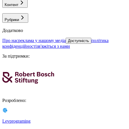
Контент
Рубрики
Додатково
про нас
реклама у нашому медіа
політика
Доступність
конфіденційності
зв'яжіться з нами
За підтримки
:
Розроблено
:
Levprograming