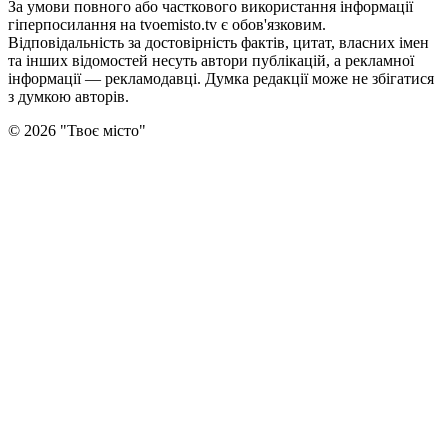
За умови повного або часткового використання iнформацiї
гіперпосилання на tvoemisto.tv є обов'язковим.
Відповідальність за достовірність фактів, цитат, власних імен
та інших відомостей несуть автори публікацій, а рекламної
інформації — рекламодавці. Думка редакцiї може не збiгатися
з думкою авторiв.
©
2026
"
Твоє місто
"