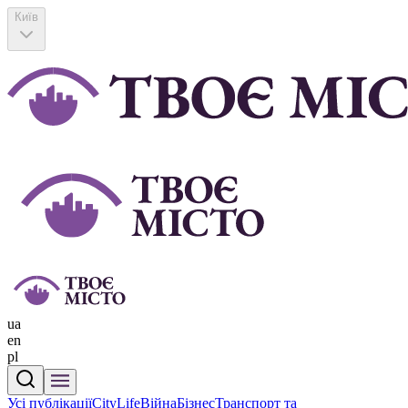
Київ
ua
en
pl
Усі публікації
CityLife
Війна
Бізнес
Транспорт та