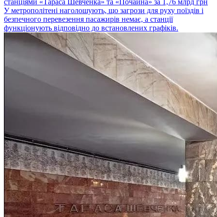
станціями «Тараса Шевченка» та «Почайна» за 1,76 млрд грн
У метрополітені наголошують, що загрози для руху поїздів і
безпечного перевезення пасажирів немає, а станції
функціонують відповідно до встановлених графіків.