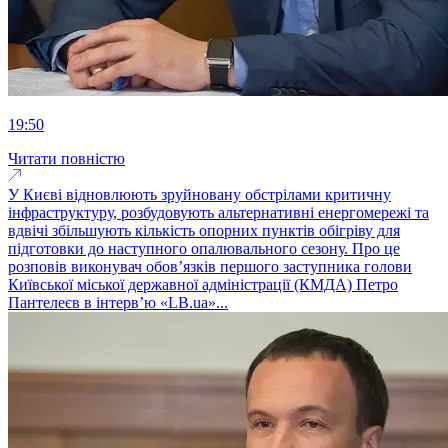
19:50
Читати повністю
У Києві відновлюють зруйновану обстрілами критичну
інфраструктуру, розбудовують альтернативні енергомережі та
вдвічі збільшують кількість опорних пунктів обігріву для
підготовки до наступного опалювального сезону. Про це
розповів виконувач обовʼязків першого заступника голови
Київської міської державної адміністрації (КМДА) Петро
Пантелеєв в інтервʼю «LB.ua»...