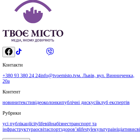
Контакти
+380 93 380 24 24
info@tvoemisto.tv
м. Львів, вул. Винниченка,
20а
Контент
новини
тексти
відео
колонки
публічні дискусії
клуб експертів
Рубрики
усі публікації
citylife
війна
бізнес
транспорт та
інфраструктура
освіта
спорт
здоровʼя
lifestyle
культура
ініціативи
св