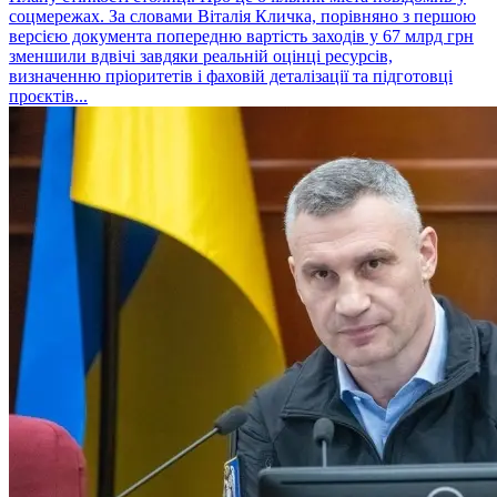
соцмережах. За словами Віталія Кличка, порівняно з першою
версією документа попередню вартість заходів у 67 млрд грн
зменшили вдвічі завдяки реальній оцінці ресурсів,
визначенню пріоритетів і фаховій деталізації та підготовці
проєктів...