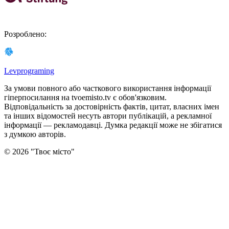
Розроблено
:
Levprograming
За умови повного або часткового використання iнформацiї
гіперпосилання на tvoemisto.tv є обов'язковим.
Відповідальність за достовірність фактів, цитат, власних імен
та інших відомостей несуть автори публікацій, а рекламної
інформації — рекламодавці. Думка редакцiї може не збiгатися
з думкою авторiв.
©
2026
"
Твоє місто
"