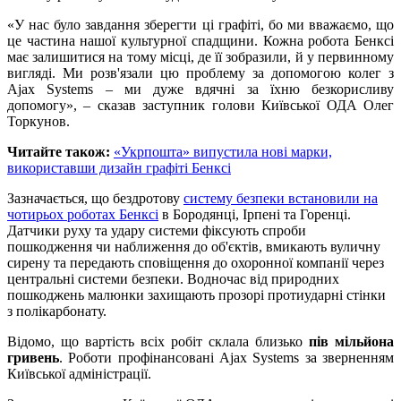
«У нас було завдання зберегти ці графіті, бо ми вважаємо, що
це частина нашої культурної спадщини. Кожна робота Бенксі
має залишитися на тому місці, де її зобразили, й у первинному
вигляді. Ми розв'язали цю проблему за допомогою колег з
Ajax Systems – ми дуже вдячні за їхню безкорисливу
допомогу», – сказав заступник голови Київської ОДА Олег
Торкунов.
Читайте також:
«Укрпошта» випустила нові марки,
використавши дизайн графіті Бенксі
Зазначається, що бездротову
систему безпеки встановили на
чотирьох роботах Бенксі
в Бородянці, Ірпені та Горенці.
Датчики руху та удару системи фіксують спроби
пошкодження чи наближення до об'єктів, вмикають вуличну
сирену та передають сповіщення до охоронної компанії через
центральні системи безпеки. Водночас від природних
пошкоджень малюнки захищають прозорі протиударні стінки
з полікарбонату.
Відомо, що вартість всіх робіт склала близько
пів мільйона
гривень
. Роботи профінансовані Ajax Systems за зверненням
Київської адміністрації.