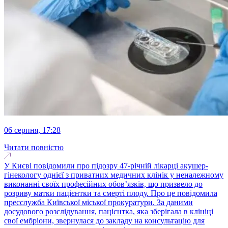
06 серпня, 17:28
Читати повністю
У Києві повідомили про підозру 47-річній лікарці акушер-
гінекологу однієї з приватних медичних клінік у неналежному
виконанні своїх професійних обов’язків, що призвело до
розриву матки пацієнтки та смерті плоду. Про це повідомила
пресслужба Київської міської прокуратури. За даними
досудового розслідування, пацієнтка, яка зберігала в клініці
свої ембріони, звернулася до закладу на консультацію для