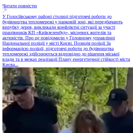
Читати повністю
У Голосіївському районі столиці підготовчі роботи до
будівництва тепломережі у парковій зоні, які передбачають
вирубку дерев, викликали конфліктні ситуації за участі
працівників КП «Київзеленбуд», місцевих жителів та
активістів. Про це повідомили у Головному управлінні
Національної поліції у місті Києві. Позиція поліції За
інформацією поліції, підготовчі роботи до будівництва
тепломережі здійснюються відповідно до рішення міської
влади та в межах реалізації Плану енергетичної стійкості міста
Києва...