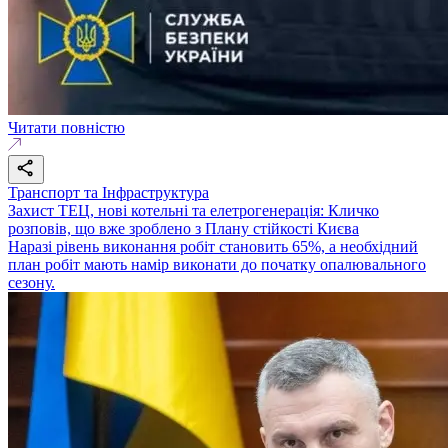
Читати повністю
Транспорт та Інфраструктура
Захист ТЕЦ, нові котельні та елетрогенерація: Кличко
розповів, що вже зроблено з Плану стійкості Києва
Наразі рівень виконання робіт становить 65%, а необхідний
план робіт мають намір виконати до початку опалювального
сезону.