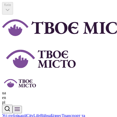
Київ
ua
en
pl
Усі публікації
CityLife
Війна
Бізнес
Транспорт та