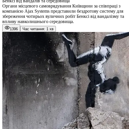
Бенксі від вандалів та середовища
Органи місцевого самоврядування Київщини за співпраці з
компанією Ajax Systems представили бездротову систему для
збереження чотирьох вуличних робіт Бенксі від вандалізму та
впливу навколишнього середовища.
1396
Час читання: 1 хв