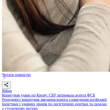
Читати повністю
Війна
Коригував удари по Києву: СБУ затримала агента ФСБ
Рецидивіст виконував завдання ворога з наведення російської
балістики і ударних дронів по логістичних центрах та складах
у столичному регіоні.