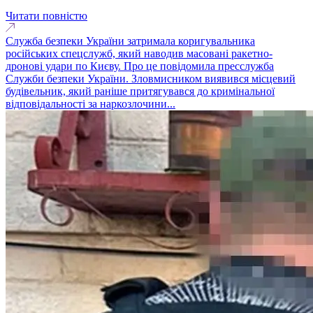
Читати повністю
Служба безпеки України затримала коригувальника
російських спецслужб, який наводив масовані ракетно-
дронові удари по Києву. Про це повідомила пресслужба
Служби безпеки України. Зловмисником виявився місцевий
будівельник, який раніше притягувався до кримінальної
відповідальності за наркозлочини...