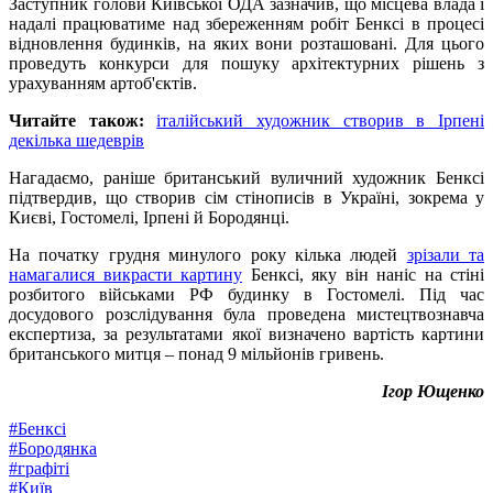
Заступник голови Київської ОДА зазначив, що місцева влада і
надалі працюватиме над збереженням робіт Бенксі в процесі
відновлення будинків, на яких вони розташовані. Для цього
проведуть конкурси для пошуку архітектурних рішень з
урахуванням артоб'єктів.
Читайте також:
італійський художник створив в Ірпені
декілька шедеврів
Нагадаємо, раніше британський вуличний художник Бенксі
підтвердив, що створив сім стінописів в Україні, зокрема у
Києві, Гостомелі, Ірпені й Бородянці.
На початку грудня минулого року кілька людей
зрізали та
намагалися викрасти картину
Бенксі, яку він наніс на стіні
розбитого військами РФ будинку в Гостомелі. Під час
досудового розслідування була проведена мистецтвознавча
експертиза, за результатами якої визначено вартість картини
британського митця – понад 9 мільйонів гривень.
Ігор Ющенко
#
Бенксі
#
Бородянка
#
графіті
#
Київ