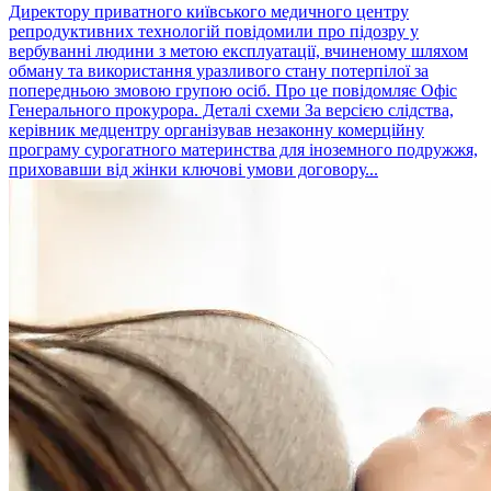
Директору приватного київського медичного центру
репродуктивних технологій повідомили про підозру у
вербуванні людини з метою експлуатації, вчиненому шляхом
обману та використання уразливого стану потерпілої за
попередньою змовою групою осіб. Про це повідомляє Офіс
Генерального прокурора. Деталі схеми За версією слідства,
керівник медцентру організував незаконну комерційну
програму сурогатного материнства для іноземного подружжя,
приховавши від жінки ключові умови договору...