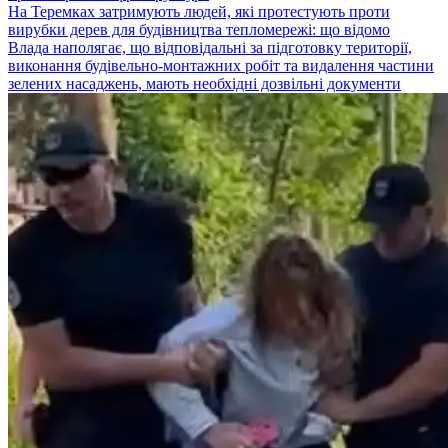
На Теремках затримують людей, які протестують проти
вирубки дерев для будівництва тепломережі: що відомо
Влада наполягає, що відповідальні за підготовку території,
виконання будівельно-монтажних робіт та видалення частини
зелених насаджень, мають необхідні дозвільні документи