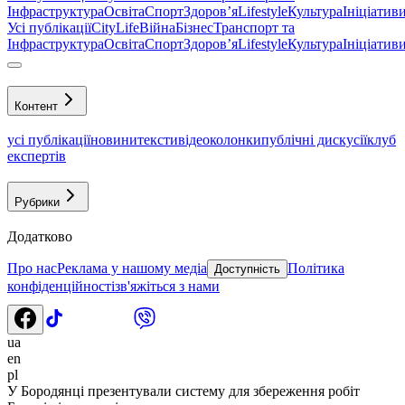
Інфраструктура
Освіта
Спорт
Здоровʼя
Lifestyle
Культура
Ініціатив
Усі публікації
CityLife
Війна
Бізнес
Транспорт та
Інфраструктура
Освіта
Спорт
Здоровʼя
Lifestyle
Культура
Ініціатив
Контент
усі публікації
новини
тексти
відео
колонки
публічні дискусії
клуб
експертів
Рубрики
Додатково
Про нас
Реклама у нашому медіа
Політика
Доступність
конфіденційності
зв'яжіться з нами
ua
en
pl
У Бородянці презентували систему для збереження робіт