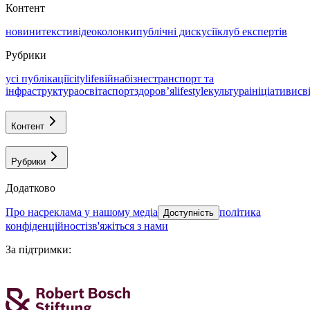
Контент
новини
тексти
відео
колонки
публічні дискусії
клуб експертів
Рубрики
усі публікації
citylife
війна
бізнес
транспорт та
інфраструктура
освіта
спорт
здоровʼя
lifestyle
культура
ініціативи
св
Контент
Рубрики
Додатково
про нас
реклама у нашому медіа
політика
Доступність
конфіденційності
зв'яжіться з нами
За підтримки
: