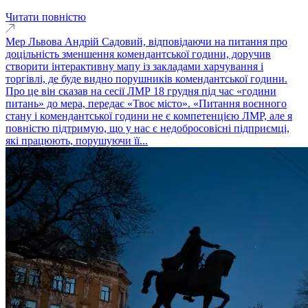
Читати повністю
Мер Львова Андрій Садовий, відповідаючи на питання про
доцільність зменшення комендантської години, доручив
створити інтерактивну мапу із закладами харчування і
торгівлі, де буде видно порушників комендантської години.
Про це він сказав на сесії ЛМР 18 грудня під час «години
питань» до мера, передає «Твоє місто». «Питання воєнного
стану і комендантської години не є компетенцією ЛМР, але я
повністю підтримую, що у нас є недобросовісні підприємці,
які працюють, порушуючи її...