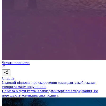
Читати повністю
CityLife
Садовий відповів про скорочення комендантської і сказав
створити мапу порушників
Це мала б бути карта із закладами торгівлі і харчування, які
порушують комендантську годину.