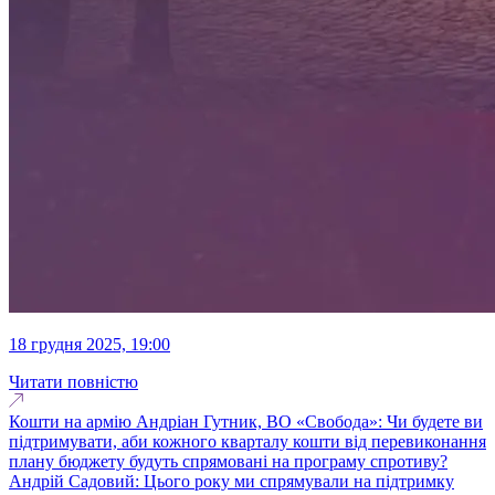
18 грудня 2025, 19:00
Читати повністю
Кошти на армію Андріан Гутник, ВО «Свобода»: Чи будете ви
підтримувати, аби кожного кварталу кошти від перевиконання
плану бюджету будуть спрямовані на програму спротиву?
Андрій Садовий: Цього року ми спрямували на підтримку