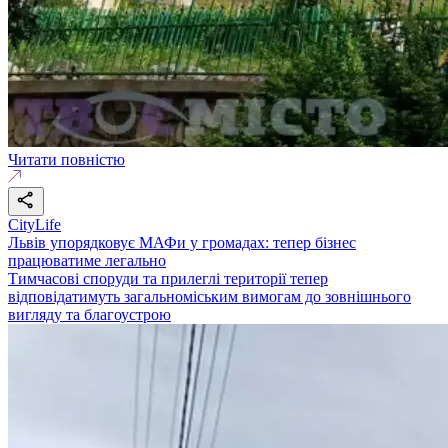
Читати повністю
CityLife
Львів упорядковує МАФи у громадах: тепер бізнес
працюватиме легально
Тимчасові споруди та прилеглі території тепер
відповідатимуть загальноміським вимогам до зовнішнього
вигляду та благоустрою