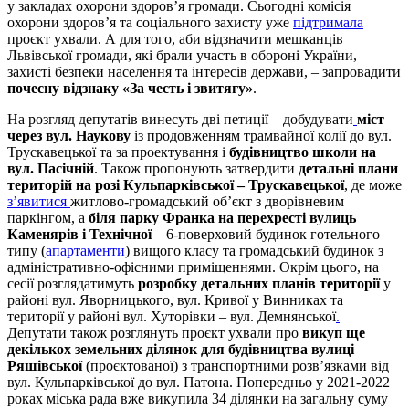
у закладах охорони здоров’я громади. Сьогодні комісія
охорони здоров’я та соціального захисту уже
підтримала
проєкт ухвали. А для того, аби відзначити мешканців
Львівської громади, які брали участь в обороні України,
захисті безпеки населення та інтересів держави, – запровадити
почесну відзнаку «За честь і звитягу»
.
На розгляд депутатів винесуть дві петиції – добудувати
міст
через вул. Наукову
із продовженням трамвайної колії до вул.
Трускавецької та за проектування і
будівництво школи на
вул. Пасічній
. Також пропонують затвердити
детальні плани
територій на розі Кульпарківської – Трускавецької
, де може
з’явитися
житлово-громадський об’єкт з дворівневим
паркінгом, а
біля парку Франка на перехресті вулиць
Каменярів і Технічної
– 6-поверховий будинок готельного
типу (
апартаменти
) вищого класу та громадський будинок з
адміністративно-офісними приміщеннями. Окрім цього, на
сесії розглядатимуть
розробку детальних планів території
у
районі вул. Яворницького, вул. Кривої у Винниках та
території у районі вул. Хуторівки – вул. Демнянської
.
Депутати також розглянуть проєкт ухвали про
викуп ще
декількох земельних ділянок для будівництва вулиці
Ряшівської
(проєктованої) з транспортними розв’язками від
вул. Кульпарківської до вул. Патона. Попередньо у 2021-2022
роках міська рада вже викупила 34 ділянки на загальну суму