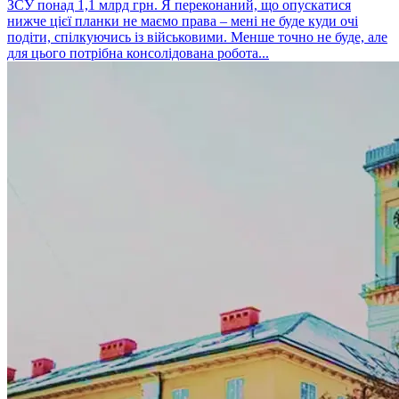
ЗСУ понад 1,1 млрд грн. Я переконаний, що опускатися
нижче цієї планки не маємо права – мені не буде куди очі
подіти, спілкуючись із військовими. Менше точно не буде, але
для цього потрібна консолідована робота...