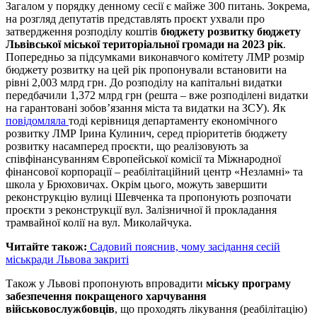
Загалом у порядку денному сесії є майже 300 питань. Зокрема,
на розгляд депутатів представлять проєкт ухвали про
затвердження розподілу коштів
бюджету розвитку бюджету
Львівської міської територіальної громади на 2023 рік
.
Попередньо за підсумками виконавчого комітету ЛМР розмір
бюджету розвитку на цей рік пропонували встановити на
рівні 2,003 млрд грн. До розподілу на капітальні видатки
передбачили 1,372 млрд грн (решта – вже розподілені видатки
на гарантовані зобов’язання міста та видатки на ЗСУ). Як
повідомляла
тоді керівниця департаменту економічного
розвитку ЛМР Ірина Кулинич, серед пріоритетів бюджету
розвитку насамперед проєкти, що реалізовують за
співфінансуванням Європейської комісії та Міжнародної
фінансової корпорації – реабілітаційний центр «Незламні» та
школа у Брюховичах. Окрім цього, можуть завершити
реконструкцію вулиці Шевченка та пропонують розпочати
проєкти з реконструкції вул. Залізничної й прокладання
трамвайної колії на вул. Миколайчука.
Читайте також:
Садовий пояснив, чому засідання сесій
міськради Львова закриті
Також у Львові пропонують впровадити
міську програму
забезпечення покращеного харчування
військовослужбовців
, що проходять лікування (реабілітацію)