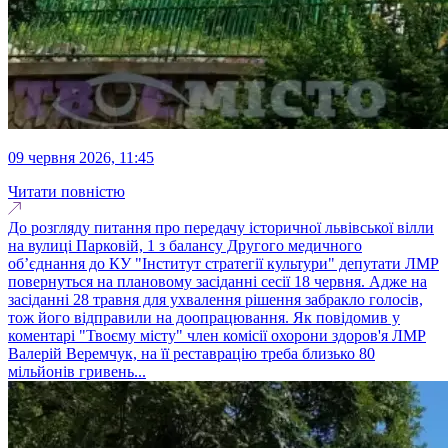
09 червня 2026, 11:45
Читати повністю
До розгляду питання про передачу історичної львівської вілли
на вулиці Парковій, 1 з балансу Другого медичного
об’єднання до КУ "Інститут стратегії культури" депутати ЛМР
повернуться на плановому засіданні сесії 18 червня. Адже на
засіданні 28 травня для ухвалення рішення забракло голосів,
тож його відправили на доопрацювання. Як повідомив у
коментарі "Твоєму місту" член комісії охорони здоров'я ЛМР
Валерій Веремчук, на її реставрацію треба близько 80
мільйонів гривень...