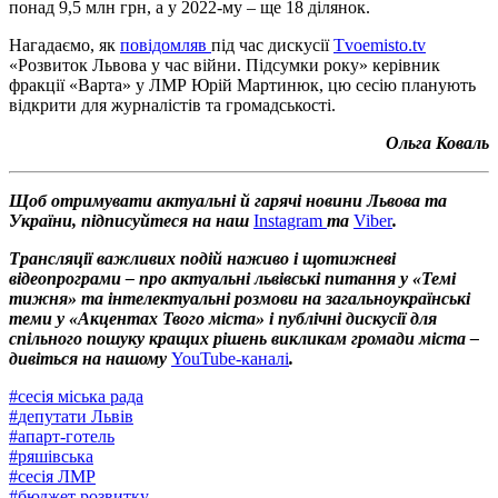
понад 9,5 млн грн, а у 2022-му – ще 18 ділянок.
Нагадаємо, як
повідомляв
під час дискусії
Tvoemisto.tv
«Розвиток Львова у час війни. Підсумки року» керівник
фракції «Варта» у ЛМР Юрій Мартинюк, цю сесію планують
відкрити для журналістів та громадськості.
Ольга Коваль
Щоб отримувати актуальні й гарячі новини Львова та
України, підписуйтеся на наш
Instagram
та
Viber
.
Трансляції важливих подій наживо і щотижневі
відеопрограми – про актуальні львівські питання у «Темі
тижня» та інтелектуальні розмови на загальноукраїнські
теми у «Акцентах Твого міста» і публічні дискусії для
спільного пошуку кращих рішень викликам громади міста –
дивіться на нашому
YouTube-каналі
.
#
сесія міська рада
#
депутати Львів
#
апарт-готель
#
ряшівська
#
сесія ЛМР
#
бюджет розвитку