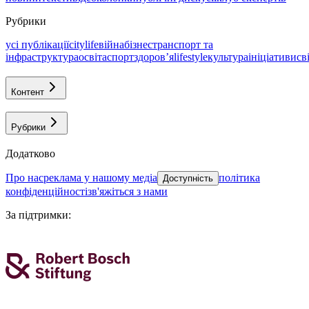
Рубрики
усі публікації
citylife
війна
бізнес
транспорт та
інфраструктура
освіта
спорт
здоровʼя
lifestyle
культура
ініціативи
св
Контент
Рубрики
Додатково
про нас
реклама у нашому медіа
політика
Доступність
конфіденційності
зв'яжіться з нами
За підтримки
: