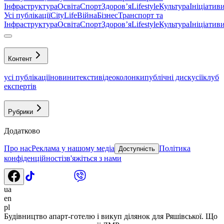
Інфраструктура
Освіта
Спорт
Здоровʼя
Lifestyle
Культура
Ініціатив
Усі публікації
CityLife
Війна
Бізнес
Транспорт та
Інфраструктура
Освіта
Спорт
Здоровʼя
Lifestyle
Культура
Ініціатив
Контент
усі публікації
новини
тексти
відео
колонки
публічні дискусії
клуб
експертів
Рубрики
Додатково
Про нас
Реклама у нашому медіа
Політика
Доступність
конфіденційності
зв'яжіться з нами
ua
en
pl
Будівництво апарт-готелю і викуп ділянок для Ряшівської. Що