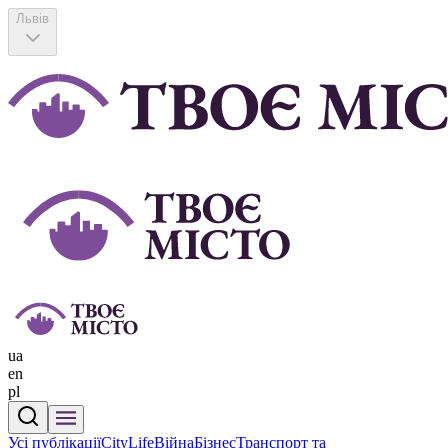
Львів
ua
en
pl
Усі публікації
CityLife
Війна
Бізнес
Транспорт та