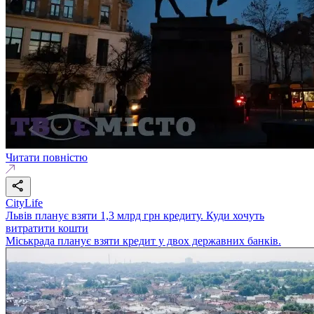
Читати повністю
CityLife
Львів планує взяти 1,3 млрд грн кредиту. Куди хочуть
витратити кошти
Міськрада планує взяти кредит у двох державних банків.