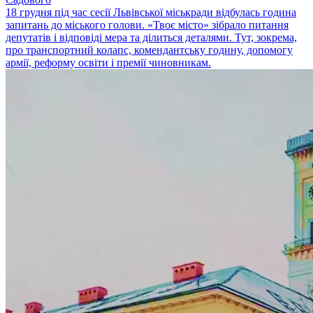
18 грудня під час сесії Львівської міськради відбулась година
запитань до міського голови. «Твоє місто» зібрало питання
депутатів і відповіді мера та ділиться деталями. Тут, зокрема,
про транспортний колапс, комендантську годину, допомогу
армії, реформу освіти і премії чиновникам.