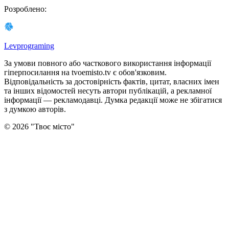
Розроблено
:
Levprograming
За умови повного або часткового використання iнформацiї
гіперпосилання на tvoemisto.tv є обов'язковим.
Відповідальність за достовірність фактів, цитат, власних імен
та інших відомостей несуть автори публікацій, а рекламної
інформації — рекламодавці. Думка редакцiї може не збiгатися
з думкою авторiв.
©
2026
"
Твоє місто
"