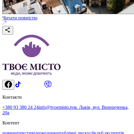
Читати повністю
Контакти
+380 93 380 24 24
info@tvoemisto.tv
м. Львів, вул. Винниченка,
20а
Контент
новини
тексти
відео
колонки
публічні дискусії
клуб експертів