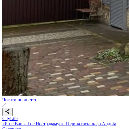
Читати повністю
CityLife
«Я не Ванга і не Нострадамус». Година питань до Андрія
Садового