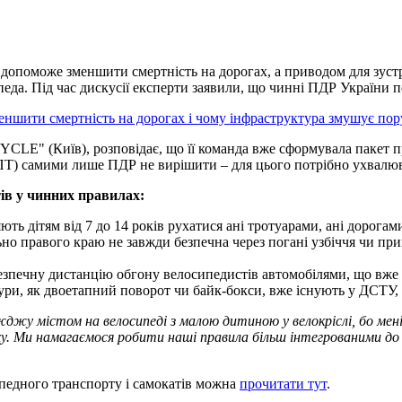
допоможе зменшити смертність на дорогах, а приводом для зустрі
еда. Під час дискусії експерти заявили, що чинні ПДР України 
ншити смертність на дорогах і чому інфраструктура змушує п
CLE" (Київ), розповідає, що її команда вже сформувала пакет п
) самими лише ПДР не вирішити – для цього потрібно ухвалюва
ів у чинних правилах:
ть дітям від 7 до 14 років рухатися ані тротуарами, ані дорога
 правого краю не завжди безпечна через погані узбіччя чи припа
зпечну дистанцію обгону велосипедистів автомобілями, що вже 
ри, як двоетапний поворот чи байк-бокси, вже існують у ДСТУ, 
джу містом на велосипеді з малою дитиною у велокріслі, бо мені
ху. Ми намагаємося робити наші правила більш інтегрованими до
педного транспорту і самокатів можна
прочитати тут
.