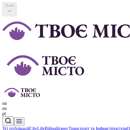
Львів
ua
en
pl
Усі публікації
CityLife
Війна
Бізнес
Транспорт та Інфраструктура
О