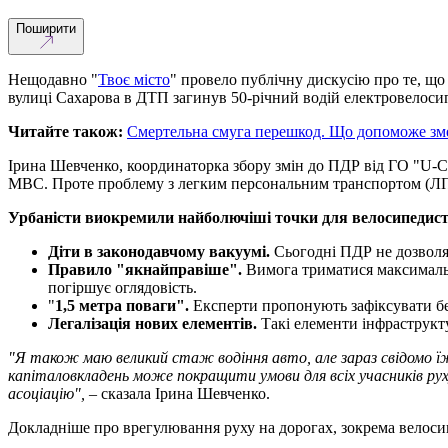
Поширити
Нещодавно "
Твоє місто
" провело публічну дискусію про те, що 
вулиці Сахарова в ДТП загинув 50-річний водій електровелосип
Читайте також:
Смертельна смуга перешкод. Що допоможе зме
Ірина Шевченко, координаторка збору змін до ПДР від ГО "U-CY
МВС. Проте проблему з легким персональним транспортом (ЛПТ
Урбаністи виокремили найболючіші точки для велосипедист
Діти в законодавчому вакуумі.
Сьогодні ПДР не дозволяю
Правило "якнайправіше".
Вимога триматися максимально
погіршує оглядовість.
"
1,5 метра поваги".
Експерти пропонують зафіксувати бе
Легалізація нових елементів.
Такі елементи інфраструкту
"Я також маю великий стаж водіння авто, але зараз свідомо їж
капіталовкладень може покращити умови для всіх учасників ру
асоціацію",
– сказала Ірина Шевченко.
Докладніше про врегулювання руху на дорогах, зокрема велоси