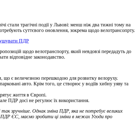
чі стали трагічні події у Львові: менш ніж два тижні тому на
потребують суттєвого оновлення, зокрема щодо велотрансопрту.
орушувати ПДР
ропозицій щодо велотранспорту, який невдовзі передадуть до
ти відповідне законодавство.
ми, що є величезною перешкодою для розвитку велоруху.
рковані авто. Крім того, це створює у водіїв хибну уяву та
рятує життя в Європі.
але ПДР досі не регулює їх використання.
 так зручніше. Однак зміна ПДР, яка не потребує великих
 ПДР ЄС, маємо зробити ці зміни в межах Угоди про