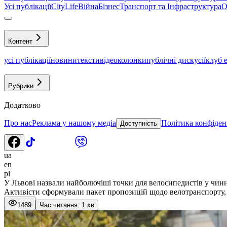
Усі публікації
CityLife
Війна
Бізнес
Транспорт та Інфраструктура
О
Контент
усі публікації
новини
тексти
відео
колонки
публічні дискусії
клуб 
Рубрики
Додатково
Про нас
Реклама у нашому медіа
Політика конфіден
Доступність
ua
en
pl
У Львові назвали найболючіші точки для велосипедистів у чи
Активісти сформували пакет пропозицій щодо велотранспорту,
1489
Час читання: 1 хв