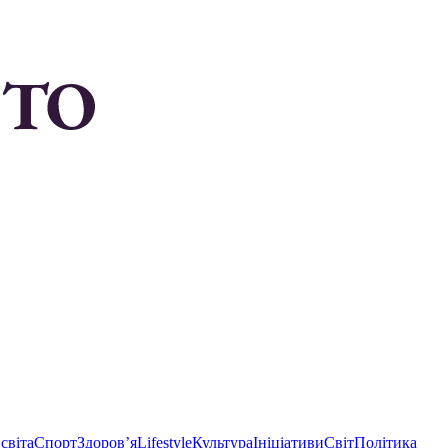
світа
Спорт
Здоровʼя
Lifestyle
Культура
Ініціативи
Світ
Політика