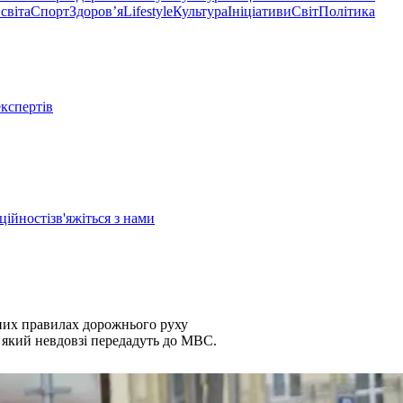
світа
Спорт
Здоровʼя
Lifestyle
Культура
Ініціативи
Світ
Політика
експертів
ційності
зв'яжіться з нами
нних правилах дорожнього руху
 який невдовзі передадуть до МВС.