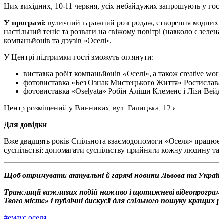
Цих вихідних, 10-11 червня, усіх небайдужих запрошують у гос
У програмі:
вуличний гаражний розпродаж, створення модних об
настільний теніс та розваги на свіжому повітрі (навколо є зел
компаньйонів та друзів «Оселі».
У Центрі підтримки гості зможуть оглянути:
виставка робіт компаньйонів
«
Оселі», а також creative w
фотовиставка «Без Ознак Мистецького Життя» Ростислав
фотовиставка «Oselyata» Робін Аліши Клеменс і Лізи Вей
Центр розміщений у Винниках, вул. Галицька, 12 а.
Для довідки
Вже двадцять років Спільнота взаємодопомоги «Оселя» працює у 
суспільстві; допомагати суспільству прийняти кожну людину т
Щоб отримувати актуальні й гарячі новини Львова та Украї
Трансляції важливих подій наживо і щотижневі відеопрограм
Твого міста» і публічні дискусії для спільного пошуку кращи
#
емаус оселя