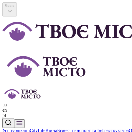
Львів
ua
en
pl
Усі публікації
CityLife
Війна
Бізнес
Транспорт та Інфраструктура
О