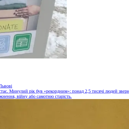
 Львові
остає. Минулий рік був «рекордним»: понад 2,5 тисячі людей зве
лежнення, війну або самотню старість.