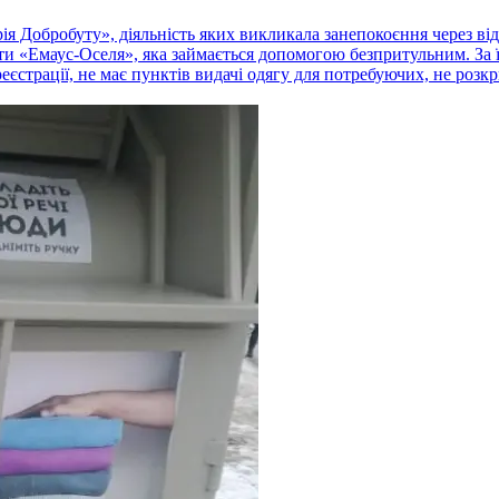
я Добробуту», діяльність яких викликала занепокоєння через відс
ти «Емаус-Оселя», яка займається допомогою безпритульним. За 
реєстрації, не має пунктів видачі одягу для потребуючих, не розк