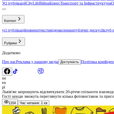
Усі публікації
CityLife
Війна
Бізнес
Транспорт та Інфраструктура
О
Контент
усі публікації
новини
тексти
відео
колонки
публічні дискусії
клуб 
Рубрики
Додатково
Про нас
Реклама у нашому медіа
Політика конфіден
Доступність
ua
en
pl
Львів'ян запрошують відсвяткувати 20-річчя спільноти взаємо
Гості заходи зможуть переглянути кілька фотовиставок та приг
1154
Час читання: 1 хв