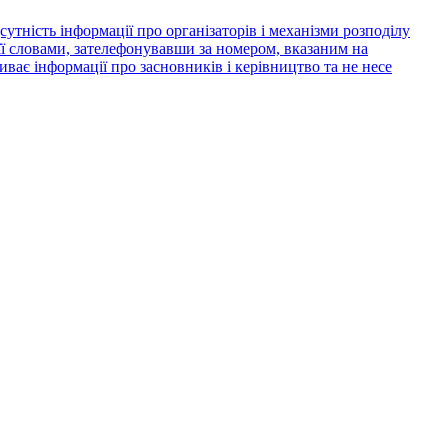
утність інформації про організаторів і механізми розподілу
її словами, зателефонувавши за номером, вказаним на
риває інформації про засновників і керівництво та не несе