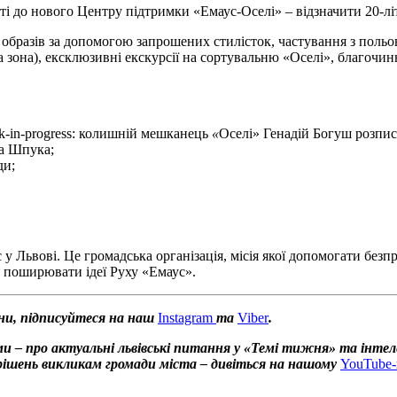
ті до нового Центру підтримки «Емаус-Оселі» – відзначити 20-літ
разів за допомогою запрошених стилісток, частування з польової
ена зона), ексклюзивні екскурсії на сортувальню «Оселі», благочи
ork-in-progress: колишній мешканець
«
Оселі» Генадій Богуш розпис
а Шпука;
ди;
Львові. Це громадська організація, місія якої допомогати безпр
а поширювати ідеї Руху «Емаус».
ни, підписуйтеся на наш
Instagram
та
Viber
.
и – про актуальні львівські питання у «Темі тижня» та інтел
х рішень викликам громади міста – дивіться на нашому
YouTube-