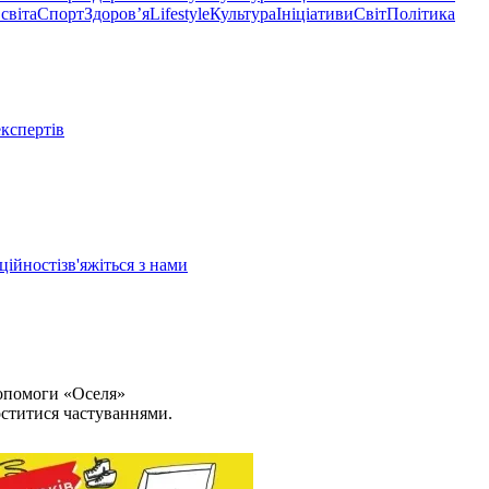
світа
Спорт
Здоровʼя
Lifestyle
Культура
Ініціативи
Світ
Політика
експертів
ційності
зв'яжіться з нами
допомоги «Оселя»
оститися частуваннями.