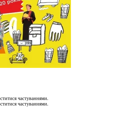
оститися частуваннями.
оститися частуваннями.