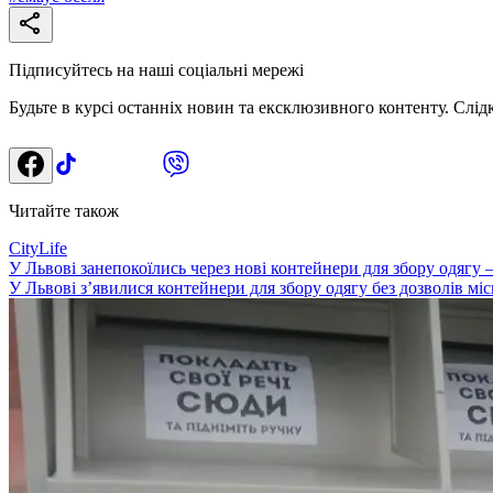
Підписуйтесь на наші соціальні мережі
Будьте в курсі останніх новин та ексклюзивного контенту. Слід
Читайте також
CityLife
У Львові занепокоїлись через нові контейнери для збору одягу 
У Львові з’явилися контейнери для збору одягу без дозволів міс