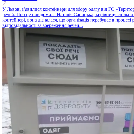
У Львові з’явилися контейнери для збору одягу від ГО «Територі
речей. Про це повідомила Наталія Саноцька, керівниця спільно
контейнері, вона дізналася, що організація перебуває в процесі 
відповідальності за збереження речей...