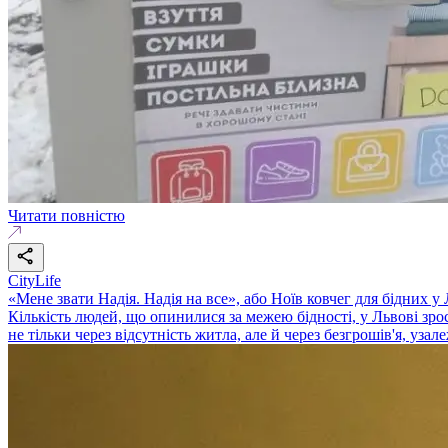
Читати повністю
CityLife
«Мене звати Надія. Надія на все», або Ноїв ковчег для бідних у
Кількість людей, що опинилися за межею бідності, у Львові зр
не тільки через відсутність житла, але й через безгрошів'я, уза