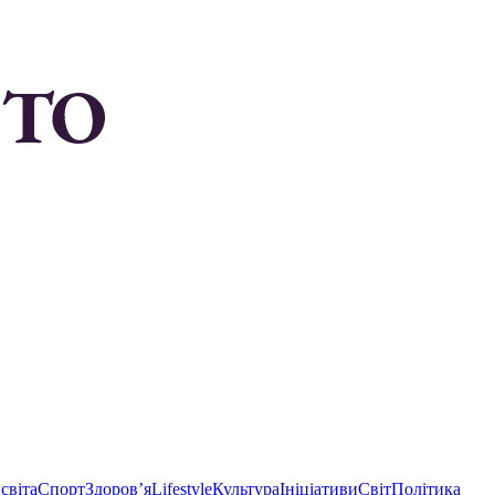
світа
Спорт
Здоровʼя
Lifestyle
Культура
Ініціативи
Світ
Політика