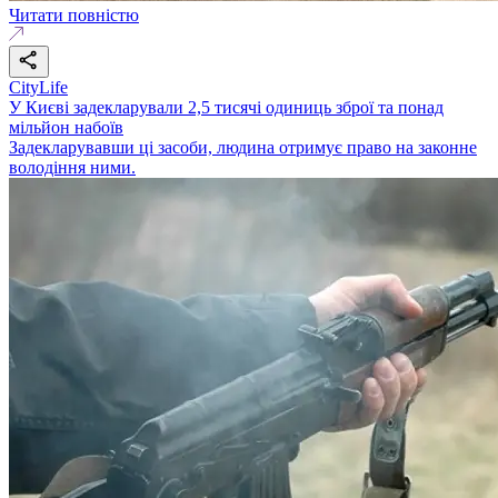
Читати повністю
CityLife
У Києві задекларували 2,5 тисячі одиниць зброї та понад
мільйон набоїв
Задекларувавши ці засоби, людина отримує право на законне
володіння ними.