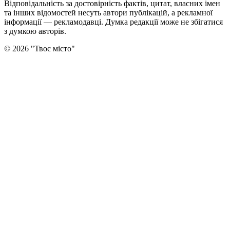
Відповідальність за достовірність фактів, цитат, власних імен
та інших відомостей несуть автори публікацій, а рекламної
інформації — рекламодавці. Думка редакцiї може не збiгатися
з думкою авторiв.
©
2026
"
Твоє місто
"