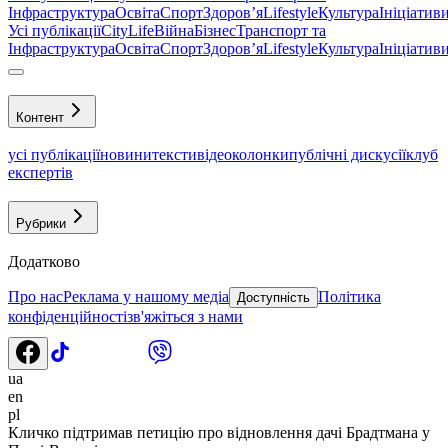
Інфраструктура
Освіта
Спорт
Здоровʼя
Lifestyle
Культура
Ініціатив
Усі публікації
CityLife
Війна
Бізнес
Транспорт та
Інфраструктура
Освіта
Спорт
Здоровʼя
Lifestyle
Культура
Ініціатив
Контент
усі публікації
новини
тексти
відео
колонки
публічні дискусії
клуб
експертів
Рубрики
Додатково
Про нас
Реклама у нашому медіа
Політика
Доступність
конфіденційності
зв'яжіться з нами
ua
en
pl
Кличко підтримав петицію про відновлення дачі Брадтмана у