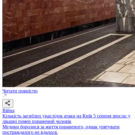
Читати повністю
Війна
Кількість загиблих унаслідок атаки на Київ 5 серпня зросла: у
лікарні помер поранений чоловік
Медики боролися за життя пораненого, однак урятувати
постраждалого не вдалося.