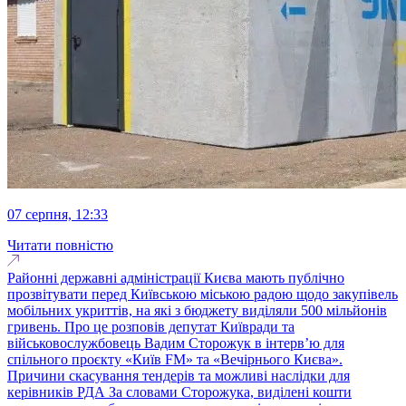
07 серпня, 12:33
Читати повністю
Районні державні адміністрації Києва мають публічно
прозвітувати перед Київською міською радою щодо закупівель
мобільних укриттів, на які з бюджету виділяли 500 мільйонів
гривень. Про це розповів депутат Київради та
військовослужбовець Вадим Сторожук в інтерв’ю для
спільного проєкту «Київ FM» та «Вечірнього Києва».
Причини скасування тендерів та можливі наслідки для
керівників РДА За словами Сторожука, виділені кошти