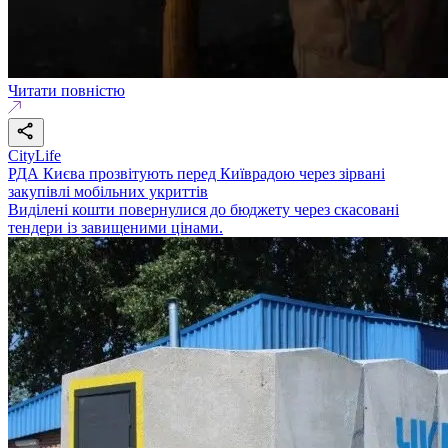
Читати повністю
CityLife
РДА Києва прозвітують перед Київрадою через зірвані
закупівлі мобільних укриттів
Виділені кошти повернулися до бюджету через скасовані
тендери із завищеними цінами.