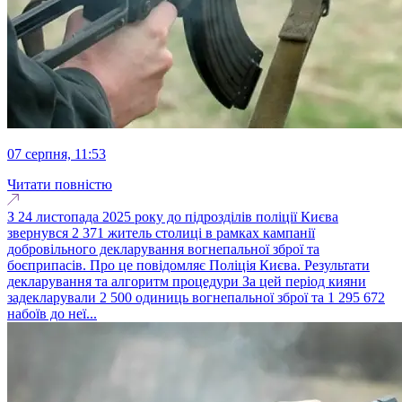
07 серпня, 11:53
Читати повністю
З 24 листопада 2025 року до підрозділів поліції Києва
звернувся 2 371 житель столиці в рамках кампанії
добровільного декларування вогнепальної зброї та
боєприпасів. Про це повідомляє Поліція Києва. Результати
декларування та алгоритм процедури За цей період кияни
задекларували 2 500 одиниць вогнепальної зброї та 1 295 672
набоїв до неї...