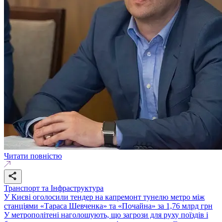
Читати повністю
Транспорт та Інфраструктура
У Києві оголосили тендер на капремонт тунелю метро між
станціями «Тараса Шевченка» та «Почайна» за 1,76 млрд грн
У метрополітені наголошують, що загрози для руху поїздів і