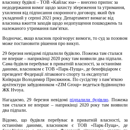
власнику будівлі – ТОВ «Кайлас юа» – внесено припис за
недодержання вимог щодо захисту збереження та утримання,
ухилення від підписання охоронного договору, який був
укладений у серпні 2021 року. Департамент вимагає від
власника вжиття заходів щодо недопущення пошкоджень та
належаного утримання пам’ятки.
Водночас, якщо власник проігнорує вимоги, то суд за позовом
може постановити рішення про викуп.
29 березня невідомі підпалили будівлю. Пожежа там сталася
не вперше – наприкінці 2020 року там виявили два підпали.
Сама будівля перебуває в приватній власності, за останніми
даними, власником є ТОВ «Парк-Пуща», де бенефіціаром є
президент Федерації літакового спорту та ексдепутат
Київради Володимир Присяжнюк. По сусідству з пам’яткою
архітектури забудовником «ZIM Group» ведеться будівництво
ЖК Hvoya.
Нагадаємо, 29 березня невідомі
підпалили будівлю
. Пожежа
там сталася не вперше – наприкінці 2020 року там виявили
два підпали.
Відомо, що будівля перебуває в приватній власності, за
останніми даними, власником є ТОВ «Парк-Пуща», де