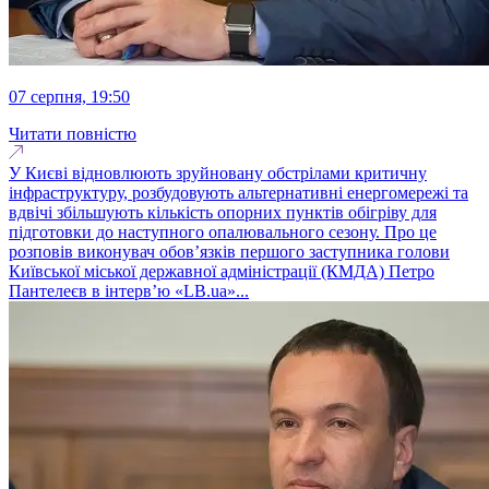
07 серпня, 19:50
Читати повністю
У Києві відновлюють зруйновану обстрілами критичну
інфраструктуру, розбудовують альтернативні енергомережі та
вдвічі збільшують кількість опорних пунктів обігріву для
підготовки до наступного опалювального сезону. Про це
розповів виконувач обовʼязків першого заступника голови
Київської міської державної адміністрації (КМДА) Петро
Пантелеєв в інтервʼю «LB.ua»...