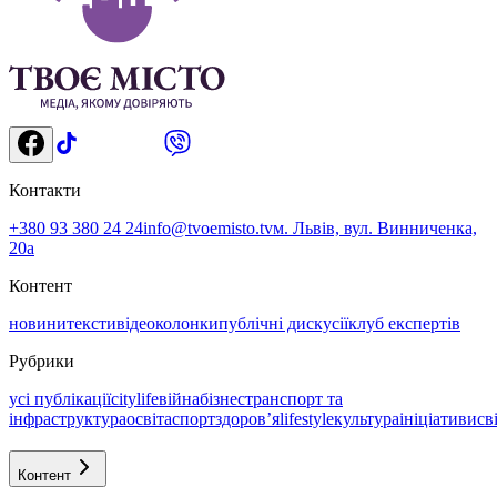
Контакти
+380 93 380 24 24
info@tvoemisto.tv
м. Львів, вул. Винниченка,
20а
Контент
новини
тексти
відео
колонки
публічні дискусії
клуб експертів
Рубрики
усі публікації
citylife
війна
бізнес
транспорт та
інфраструктура
освіта
спорт
здоровʼя
lifestyle
культура
ініціативи
св
Контент