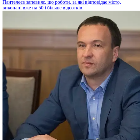
Пантелєєв запевняє, що роботи, за які відповідає місто,
виконані вже на 50 і більше відсотків.