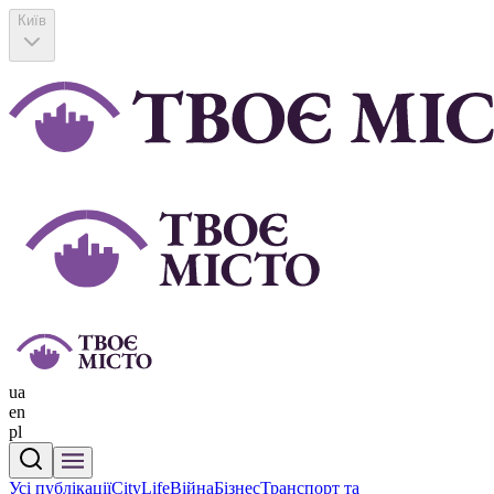
Київ
ua
en
pl
Усі публікації
CityLife
Війна
Бізнес
Транспорт та