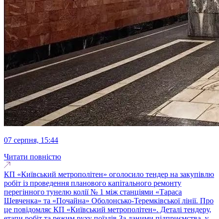
07 серпня, 15:44
Читати повністю
КП «Київський метрополітен» оголосило тендер на закупівлю
робіт із проведення планового капітального ремонту
перегінного тунелю колії № 1 між станціями «Тараса
Шевченка» та «Почайна» Оболонсько-Теремківської лінії. Про
це повідомляє КП «Київський метрополітен». Деталі тендеру,
етапи робіт та режим руху поїздів За даними підприємства, у