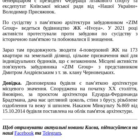
бенефіціаром є президент Федерації літакового спорту та
ексдепутат Київської міської ради від «Нашої України»
Володимир Присяжнюк.
По сусідству з пам’яткою архітектури забудовником «ZIM
Group» ведеться будівництво ЖК «Hvoya». У 2021 році
активісти протестували проти забудови по сусідству з
історичною пам'яткою та побоювалися її знищення.
Зараз там продовжують зводити 4-поверховий ЖК на 173
квартири на земельній ділянці, цільове призначення якої для
індивідуальних будинків, що є незаконним. Місцеві активісти
пов'язують забудовника «ZIM Group» з представником
Дмитром Андрієвським з т. зв. клану Черновецьких.
Довідка.
Двоповерхова будівля є пам’яткою архітектури
місцевого значення. Споруджена на початку ХХ століття,
ймовірно, за проєктом архітектора Едуарда-Фердинанда
Брадтмана, дача має цегляний цоколь, стіни з брусу, різьблене
оздоблення та вежу зі шпилем. Наказом Мінкульту №869 від
15.10.2014 будівля поставлена на облік пам'яток архітектури.
Щоб отримувати актуальні новини Києва, підписуйтеся на
наші
Facebook
та
Telegram
.