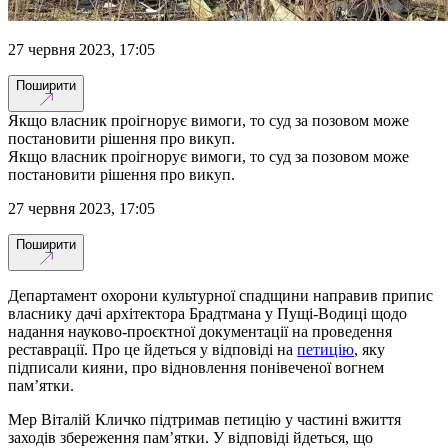
27 червня 2023, 17:05
Поширити
Якщо власник проігнорує вимоги, то суд за позовом може
постановити рішення про викуп.
Якщо власник проігнорує вимоги, то суд за позовом може
постановити рішення про викуп.
27 червня 2023, 17:05
Поширити
Департамент охорони культурної спадщини направив припис
власнику дачі архітектора Брадтмана у Пущі-Водиці щодо
надання науково-проєктної документації на проведення
реставрації. Про це йдеться у відповіді на
петицію
, яку
підписали кияни, про відновлення понівеченої вогнем
пам’ятки.
Мер Віталій Кличко підтримав петицію у частині вжиття
заходів збереження пам’ятки. У відповіді йдеться, що