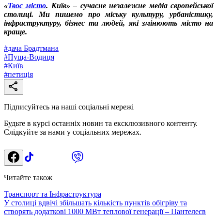
«
Твоє місто
. Київ» – сучасне незалежне медіа європейської
столиці. Ми пишемо про міську культуру, урбаністику,
інфраструктуру, бізнес та людей, які змінюють місто на
краще.
#
дача Брадтмана
#
Пуща-Водиця
#
Київ
#
петиція
Підписуйтесь на наші соціальні мережі
Будьте в курсі останніх новин та ексклюзивного контенту.
Слідкуйте за нами у соціальних мережах.
Читайте також
Транспорт та Інфраструктура
У столиці вдвічі збільшать кількість пунктів обігріву та
створять додаткові 1000 МВт теплової генерації – Пантелеєв