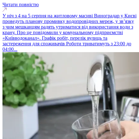
Читати повністю
У ніч з 4 на 5 серпня на житловому масиві Виноградар у Києві
проведуть планову промивку водопровідних мереж, у зв’язку
з чим мешканцям радять утриматися від використання води з
крану. Про це повідомили у комунальному підприємстві
«Київводоканал». Графік робіт, перелік вулиць та
застереження для споживачів Роботи триватимуть з 23:00 до
04:00...