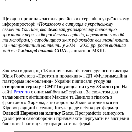
Ще одна причина - засилля російських серіалів в українському
інформпросторі: «
Показовою є ситуація в українському
сегменті YouTube, яка демонструє загрозливу тенденцію –
зростання переглядів російських серіалів, переважно комедій
та мелодрам, у виробництво яких рф вкладає величезні кошти:
на «патріотичний контент» у 2024 – 2025 рр. росія виділила
майже
1 мільярд доларів США
»
, - пояснює МКІП.
Зокрема відомо, що 18 липня компанія телеведучого та актора
Юрія Горбунова «Прототип продакшн» і ДП «Мультимедійна
платформа іномовлення» України підписали угоду
на
створення серіалу «СМТ Інгулець» на суму 33 млн грн
. На
сайті
Prozorro
є опис майбутньої стрічки. За сюжетом два
талановитих айтішники Максим та Данило втікають з
фронтового Харкова, а по дорозі на Львів опиняються на
Кіровоградщині в селищі Інгулець, де всім керує
фермер
Олексій Паровоз на кличку Батя.
Програмістів записують
до місцевої самооборони і призначають чергувати на місцевий
блокпост і час від часу працювати на фермі.