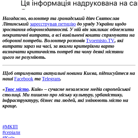
Нагадаємо, волонтер та громадський діяч Святослав
Літинський
зареєстрував петицію
до уряду України щодо
зростання обороноздатності. У ній він закликає обмежити
некритичні витрати, а всі вивільнені кошти спрямувати на
оборонні потреби. Волонтер розповів
Tvoemisto.TV
, які
витрати зараз на часі, за якими критеріями варто
визначати критичність потреб та чому деякі містяни
цього не розуміють.
Щоб отримувати актуальні новини Києва, підписуйтеся на
наші
Facebook
та
Telegram
.
«
Твоє місто
. Київ» – сучасне незалежне медіа європейської
столиці. Ми пишемо про міську культуру, урбаністику,
інфраструктуру, бізнес та людей, які змінюють місто на
краще.
#
МКІП
#
серіали
#
Київ