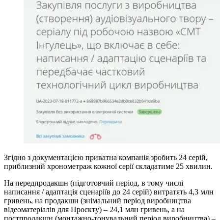
Згідно з документацією приватна компанія зробить 24 серій,
приблизний хронометраж кожної серії складатиме 25 хвилин.
На передпродакшн (підготовчий період, в тому числі
написання / адаптація сценаріїв до 24 серій) витратять 4,3 млн
гривень, на продакшн (знімальний період виробництва
відеоматеріалів для Проєкту) – 24,1 млн гривень, а на
постпродакшн (монтажно-тонувальний період виробництва) –