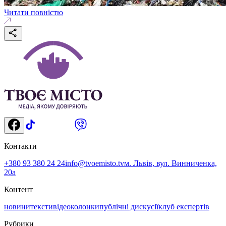
Читати повністю
Контакти
+380 93 380 24 24
info@tvoemisto.tv
м. Львів, вул. Винниченка,
20а
Контент
новини
тексти
відео
колонки
публічні дискусії
клуб експертів
Рубрики