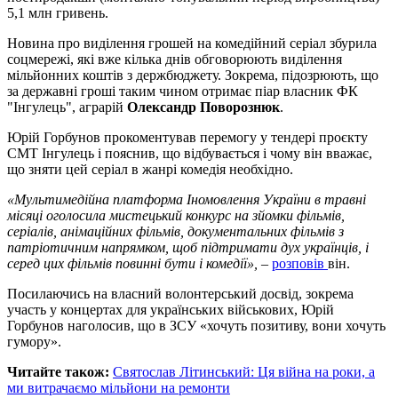
5,1 млн гривень.
Новина про виділення грошей на комедійний серіал збурила
соцмережі, які вже кілька днів обговорюють виділення
мільйонних коштів з держбюджету. Зокрема, підозрюють, що
за державні гроші таким чином отримає піар власник ФК
"Інгулець", аграрій
Олександр Поворознюк
.
Юрій Горбунов прокоментував перемогу у тендері проєкту
СМТ Інгулець і пояснив, що відбувається і чому він вважає,
що зняти цей серіал в жанрі комедія необхідно.
«Мультимедійна платформа Іномовлення України в травні
місяці оголосила мистецький конкурс на зйомки фільмів,
серіалів, анімаційних фільмів, документальних фільмів з
патріотичним напрямком, щоб підтримати дух українців, і
серед цих фільмів повинні бути і комедії»,
–
розповів
він.
Посилаючись на власний волонтерський досвід, зокрема
участь у концертах для українських військових, Юрій
Горбунов наголосив, що в ЗСУ «хочуть позитиву, вони хочуть
гумору».
Читайте також:
Святослав Літинський: Ця війна на роки, а
ми витрачаємо мільйони на ремонти