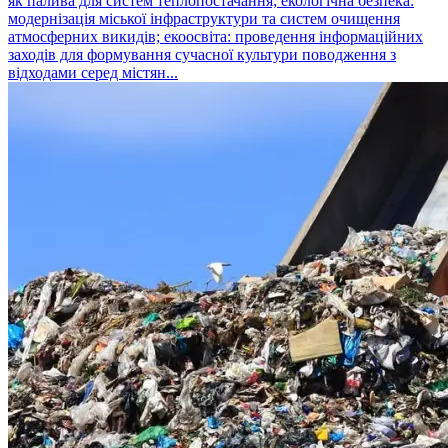
як палива для систем теплопостачання; екологічна безпека:
модернізація міської інфраструктури та систем очищення
атмосферних викидів; екоосвіта: проведення інформаційних
заходів для формування сучасної культури поводження з
відходами серед містян...