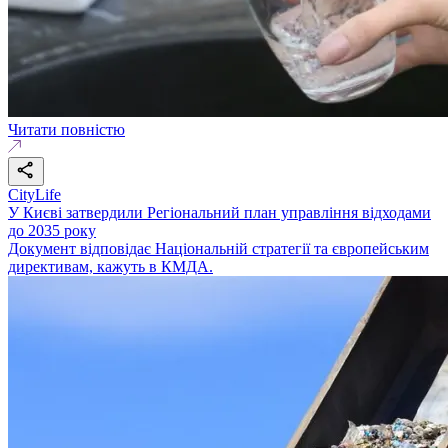
Читати повністю
CityLife
У Києві затвердили Регіональний план управління відходами
до 2035 року
Документ відповідає Національній стратегії та європейським
директивам, кажуть в КМДА.