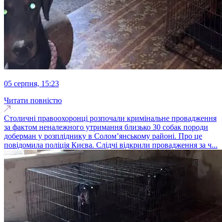
05 серпня, 15:23
Читати повністю
Столичні правоохоронці розпочали кримінальне провадження
за фактом неналежного утримання близько 30 собак породи
доберман у розпліднику в Солом’янському районі. Про це
повідомила поліція Києва. Слідчі відкрили провадження за ч...