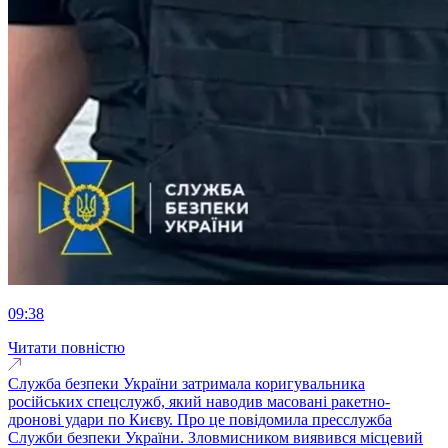
09:38
Читати повністю
Служба безпеки України затримала коригувальника
російських спецслужб, який наводив масовані ракетно-
дронові удари по Києву. Про це повідомила пресслужба
Служби безпеки України. Зловмисником виявився місцевий