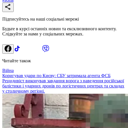
Підписуйтесь на наші соціальні мережі
Будьте в курсі останніх новин та ексклюзивного контенту.
Слідкуйте за нами у соціальних мережах.
Читайте також
Війна
Коригував удари по Києву: СБУ затримала агента ФСБ
Рецидивіст виконував завдання ворога з наведення російської
балістики і ударних дронів по логістичних центрах та складах
у столичному регіоні.