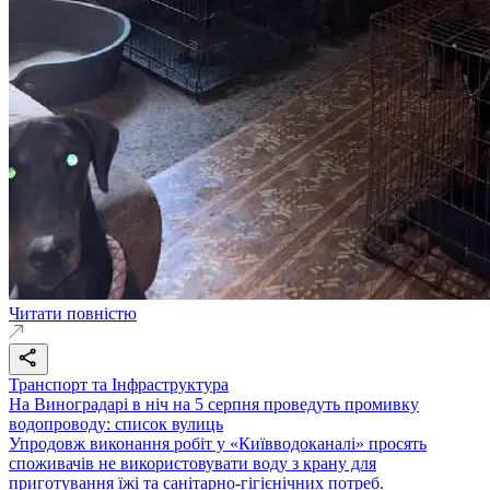
Читати повністю
Транспорт та Інфраструктура
На Виноградарі в ніч на 5 серпня проведуть промивку
водопроводу: список вулиць
Упродовж виконання робіт у «Київводоканалі» просять
споживачів не використовувати воду з крану для
приготування їжі та санітарно-гігієнічних потреб.