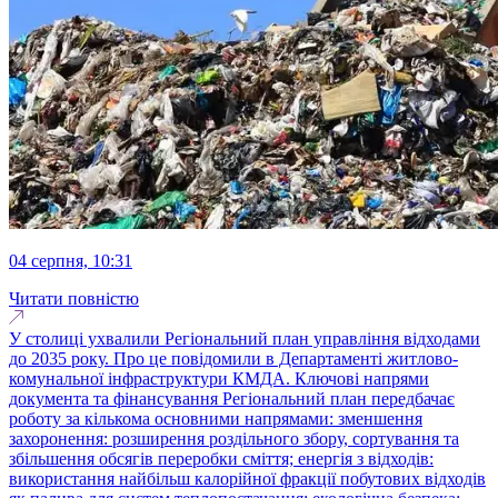
04 серпня, 10:31
Читати повністю
У столиці ухвалили Регіональний план управління відходами
до 2035 року. Про це повідомили в Департаменті житлово-
комунальної інфраструктури КМДА. Ключові напрями
документа та фінансування Регіональний план передбачає
роботу за кількома основними напрямами: зменшення
захоронення: розширення роздільного збору, сортування та
збільшення обсягів переробки сміття; енергія з відходів:
використання найбільш калорійної фракції побутових відходів