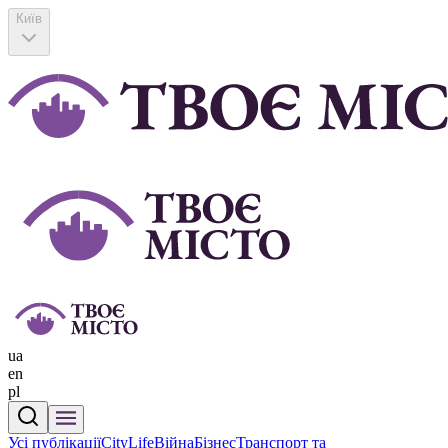
Київ
ua
en
pl
Усі публікації
CityLife
Війна
Бізнес
Транспорт та