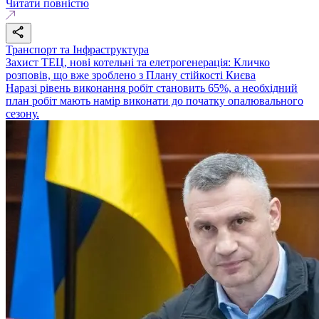
Читати повністю
Транспорт та Інфраструктура
Захист ТЕЦ, нові котельні та елетрогенерація: Кличко
розповів, що вже зроблено з Плану стійкості Києва
Наразі рівень виконання робіт становить 65%, а необхідний
план робіт мають намір виконати до початку опалювального
сезону.