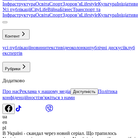
Інфраструктура
Освіта
Спорт
Здоровʼя
Lifestyle
Культура
Ініціатив
Усі публікації
CityLife
Війна
Бізнес
Транспорт та
Інфраструктура
Освіта
Спорт
Здоровʼя
Lifestyle
Культура
Ініціатив
Контент
усі публікації
новини
тексти
відео
колонки
публічні дискусії
клуб
експертів
Рубрики
Додатково
Про нас
Реклама у нашому медіа
Політика
Доступність
конфіденційності
зв'яжіться з нами
ua
en
pl
В Україні - скандал через новий серіал. Що трапилось