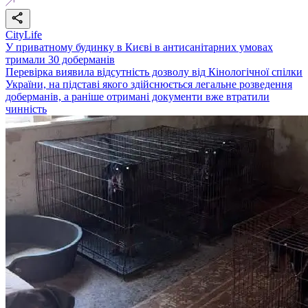
CityLife
У приватному будинку в Києві в антисанітарних умовах
тримали 30 доберманів
Перевірка виявила відсутність дозволу від Кінологічної спілки
України, на підставі якого здійснюється легальне розведення
доберманів, а раніше отримані документи вже втратили
чинність