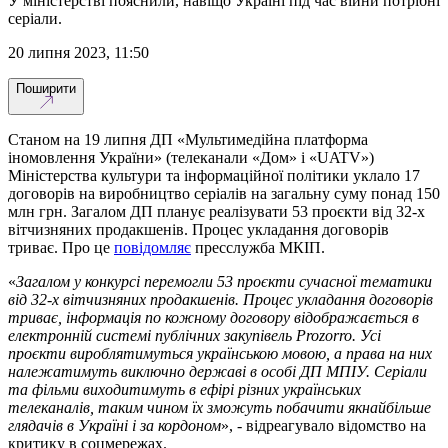
У міністерстві пояснили, навіщо Україні під час війни потрібні
серіали.
20 липня 2023, 11:50
Поширити
Станом на 19 липня ДП «Мультимедійна платформа
іномовлення України» (телеканали «Дом» і «UATV»)
Міністерства культури та інформаційної політики уклало 17
договорів на виробництво серіалів на загальну суму понад 150
млн грн. Загалом ДП планує реалізувати 53 проєкти від 32-х
вітчизняних продакшенів. Процес укладання договорів
триває. Про це
повідомляє
пресслужба МКІП.
«
Загалом у конкурсі перемогли 53 проєкти сучасної тематики
від 32-х вітчизняних продакшенів. Процес укладання договорів
триває, інформація по кожному договору відображається в
електронній системі публічних закупівель Prozorro. Усі
проєкти вироблятимуться українською мовою, а права на них
належатимуть виключно державі в особі ДП МПІУ. Серіали
та фільми виходитимуть в ефірі різних українських
телеканалів, таким чином їх зможуть побачити якнайбільше
глядачів в Україні і за кордоном
», - відреагувало відомство на
критику в соцмережах.