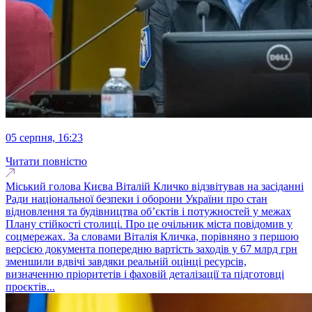
05 серпня, 16:23
Читати повністю
Міський голова Києва Віталій Кличко відзвітував на засіданні
Ради національної безпеки і оборони України про стан
відновлення та будівництва обʼєктів і потужностей у межах
Плану стійкості столиці. Про це очільник міста повідомив у
соцмережах. За словами Віталія Кличка, порівняно з першою
версією документа попередню вартість заходів у 67 млрд грн
зменшили вдвічі завдяки реальній оцінці ресурсів,
визначенню пріоритетів і фаховій деталізації та підготовці
проєктів...