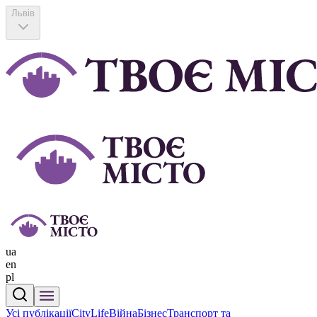
Львів
ua
en
pl
Усі публікації
CityLife
Війна
Бізнес
Транспорт та