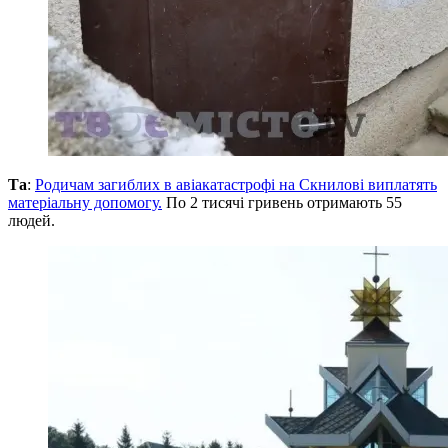
Та
:
Родичам загиблих в авіакатастрофі на Скнилові виплатять
матеріальну допомогу.
По 2 тисячі гривень отримають 55
людей.