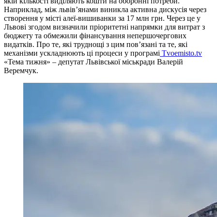
якій кількості виділяють кошти на оборонні потреби.
Наприклад, між львів’янами виникла активна дискусія через
створення у місті алеї-вишиванки за 17 млн грн. Через це у
Львові згодом визначили пріоритетні напрямки для витрат з
бюджету та обмежили фінансування непершочергових
видатків. Про те, які труднощі з цим пов’язані та те, які
механізми ускладнюють ці процеси у програмі
Tvoemisto.tv
«Тема тижня» – депутат Львівської міськради Валерій
Веремчук.