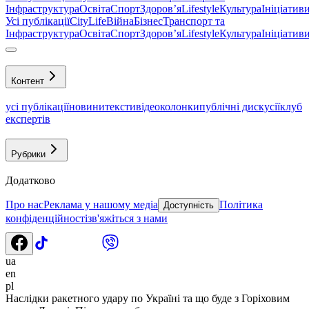
Інфраструктура
Освіта
Спорт
Здоровʼя
Lifestyle
Культура
Ініціатив
Усі публікації
CityLife
Війна
Бізнес
Транспорт та
Інфраструктура
Освіта
Спорт
Здоровʼя
Lifestyle
Культура
Ініціатив
Контент
усі публікації
новини
тексти
відео
колонки
публічні дискусії
клуб
експертів
Рубрики
Додатково
Про нас
Реклама у нашому медіа
Політика
Доступність
конфіденційності
зв'яжіться з нами
ua
en
pl
Наслідки ракетного удару по Україні та що буде з Горіховим