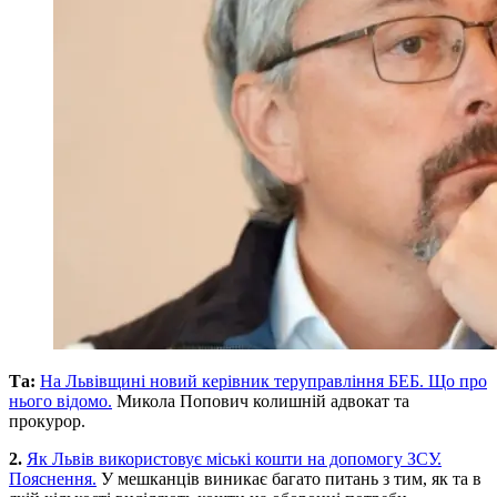
Та:
На Львівщині новий керівник теруправління БЕБ. Що про
нього відомо.
Микола Попович колишній адвокат та
прокурор.
2.
Як Львів використовує міські кошти на допомогу ЗСУ.
Пояснення.
У мешканців виникає багато питань з тим, як та в