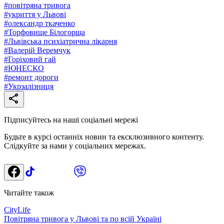
#
повітряна тривога
#
укриття у Львові
#
олександр ткаченко
#
Торфовище Білогорща
#
Львівська психіатрична лікарня
#
Валерій Веремчук
#
Горіховий гай
#
ЮНЕСКО
#
ремонт дороги
#
Укрзалізниця
Підписуйтесь на наші соціальні мережі
Будьте в курсі останніх новин та ексклюзивного контенту.
Слідкуйте за нами у соціальних мережах.
Читайте також
CityLife
Повітряна тривога у Львові та по всій Україні