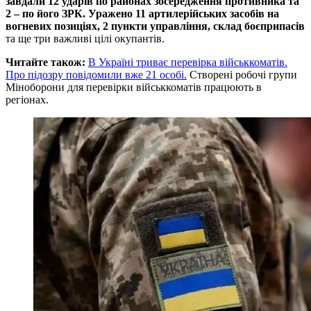
завдали 12 ударів по районах зосередження противника та
2 – по його ЗРК. Уражено 11 артилерійських засобів на
вогневих позиціях, 2 пункти управління, склад боєприпасів
та ще три важливі цілі окупантів.
Читайте також:
В Україні триває перевірка військкоматів.
Про підозру повідомили вже 21 особі.
Створені робочі групи
Міноборони для перевірки військкоматів працюють в
регіонах.