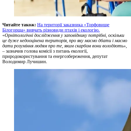
Читайте також:
На території заказника «Торфовище
Білогорща» вивчать різновиди птахів і екологію.
«
Орнітологічні дослідження у заповіднику потрібні, оскільки
це дуже недооцінена територія, про яку маємо дбати і маємо
дати розуміння людям про те, яким скарбом вони володіють»,
– зазначив голова комісії з питань екології,
природокористування та енергозбереження, депутат
Володимир Лучишин.