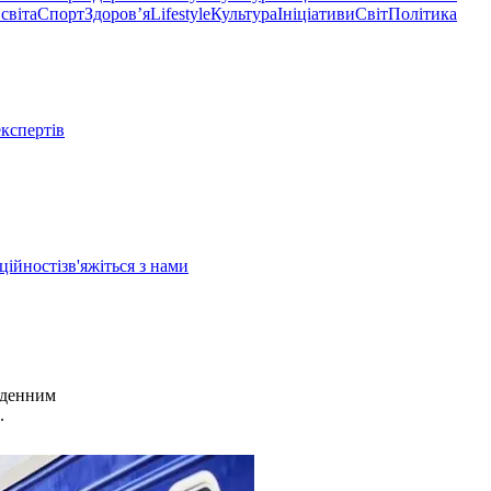
світа
Спорт
Здоровʼя
Lifestyle
Культура
Ініціативи
Світ
Політика
експертів
ційності
зв'яжіться з нами
оденним
.