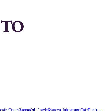
світа
Спорт
Здоровʼя
Lifestyle
Культура
Ініціативи
Світ
Політика