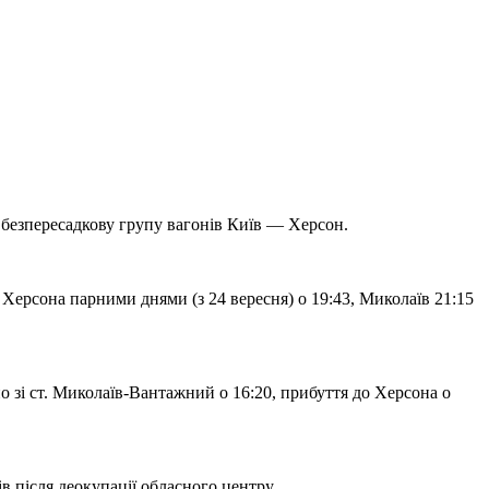
 безпересадкову групу вагонів Київ — Херсон.
 Херсона парними днями (з 24 вересня) о 19:43, Миколаїв 21:15
 зі ст. Миколаїв-Вантажний о 16:20, прибуття до Херсона о
в після деокупації обласного центру.