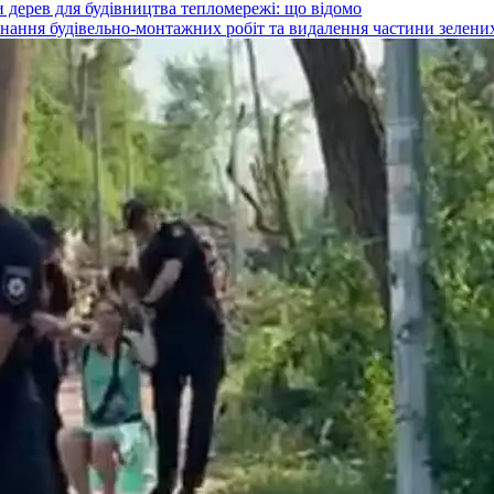
 дерев для будівництва тепломережі: що відомо
конання будівельно-монтажних робіт та видалення частини зелени