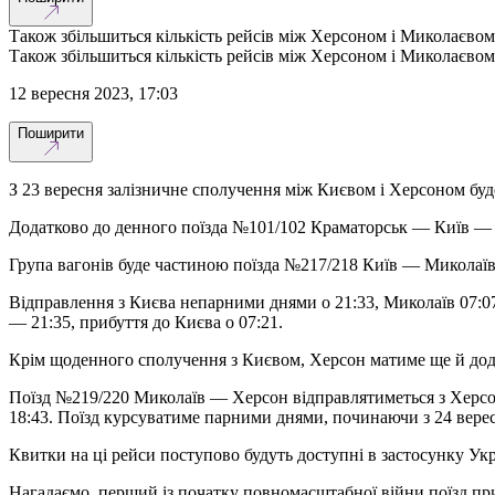
Також збільшиться кількість рейсів між Херсоном і Миколаєвом
Також збільшиться кількість рейсів між Херсоном і Миколаєвом
12 вересня 2023, 17:03
Поширити
З 23 вересня залізничне сполучення між Києвом і Херсоном б
Додатково до денного поїзда №101/102 Краматорськ — Київ — Хе
Група вагонів буде частиною поїзда №217/218 Київ — Миколаїв 
Відправлення з Києва непарними днями о 21:33, Миколаїв 07:07
— 21:35, прибуття до Києва о 07:21.
Крім щоденного сполучення з Києвом, Херсон матиме ще й дод
Поїзд №219/220 Миколаїв — Херсон відправлятиметься з Херсона
18:43. Поїзд курсуватиме парними днями, починаючи з 24 верес
Квитки на ці рейси поступово будуть доступні в застосунку Укрза
Нагадаємо, перший із початку повномасштабної війни поїзд приб