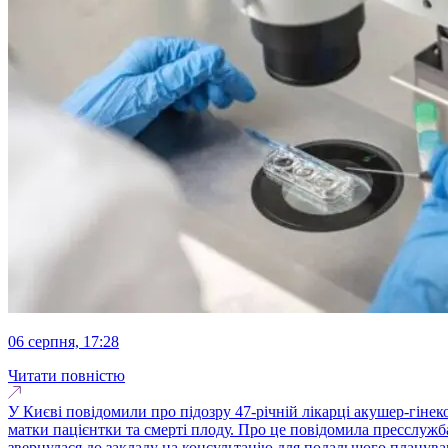
06 серпня, 17:28
Читати повністю
У Києві повідомили про підозру 47-річній лікарці акушер-гіне
матки пацієнтки та смерті плоду. Про це повідомила пресслужба 
звернулася до закладу на консультацію для подальшого плануван