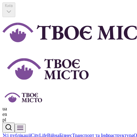
Київ
ua
en
pl
Усі публікації
CityLife
Війна
Бізнес
Транспорт та Інфраструктура
О