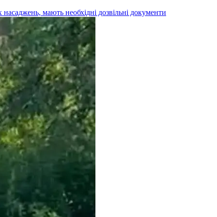
х насаджень, мають необхідні дозвільні документи