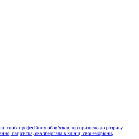
ні своїх професійних обов’язків, що призвело до розриву
я, пацієнтка, яка зберігала в клініці свої ембріони,