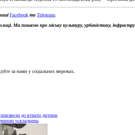
наші
Facebook
та
Telegram
.
толиці. Ми пишемо про міську культуру, урбаністику, інфрастр
куйте за нами у соціальних мережах.
ії призвели до втрати дитини
ричиною ускладнень