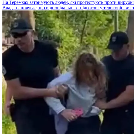
На Теремках затримують людей, які протестують проти вирубки
Влада наполягає, що відповідальні за підготовку території, ви