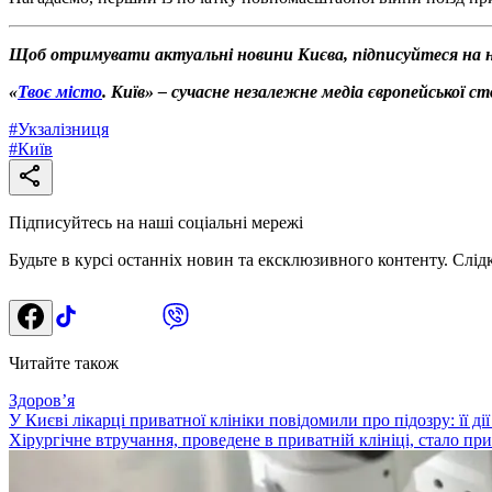
Щоб отримувати актуальні новини Києва, підписуйтеся на 
«
Твоє місто
. Київ» – сучасне незалежне медіа європейської с
#
Укзалізниця
#
Київ
Підписуйтесь на наші соціальні мережі
Будьте в курсі останніх новин та ексклюзивного контенту. Слід
Читайте також
Здоровʼя
У Києві лікарці приватної клініки повідомили про підозру: її д
Хірургічне втручання, проведене в приватній клініці, стало п