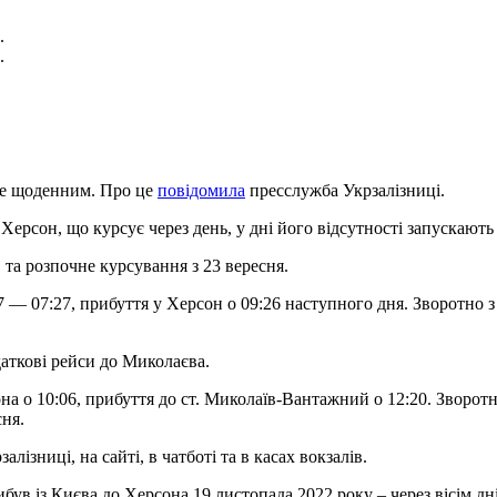
.
.
уде щоденним. Про це
повідомила
пресслужба Укрзалізниці.
рсон, що курсує через день, у дні його відсутності запускають
та розпочне курсування з 23 вересня.
 — 07:27, прибуття у Херсон о 09:26 наступного дня. Зворотно з
аткові рейси до Миколаєва.
 о 10:06, прибуття до ст. Миколаїв-Вантажний о 12:20. Зворотно
ня.
лізниці, на сайті, в чатботі та в касах вокзалів.
ув із Києва до Херсона 19 листопада 2022 року – через вісім дні