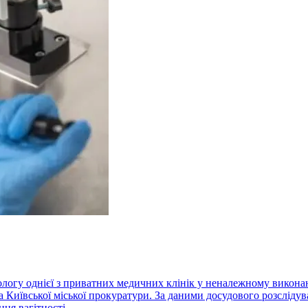
кологу однієї з приватних медичних клінік у неналежному виконан
Київської міської прокуратури. За даними досудового розслідуванн
ня вагітності...