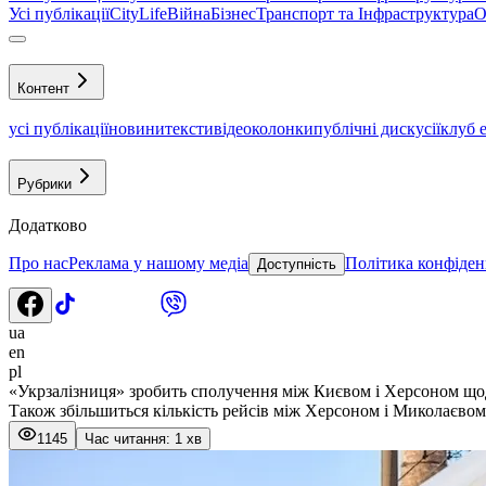
Усі публікації
CityLife
Війна
Бізнес
Транспорт та Інфраструктура
О
Контент
усі публікації
новини
тексти
відео
колонки
публічні дискусії
клуб 
Рубрики
Додатково
Про нас
Реклама у нашому медіа
Політика конфіден
Доступність
ua
en
pl
«Укрзалізниця» зробить сполучення між Києвом і Херсоном щ
Також збільшиться кількість рейсів між Херсоном і Миколаєвом
1145
Час читання: 1 хв