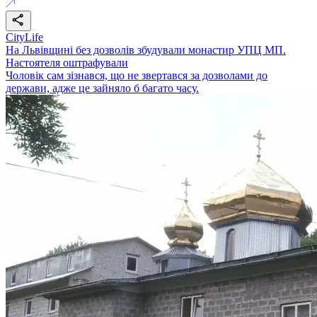
CityLife
На Львівщині без дозволів збудували монастир УПЦ МП.
Настоятеля оштрафували
Чоловік сам зізнався, що не звертався за дозволами до
держави, адже це зайняло б багато часу.