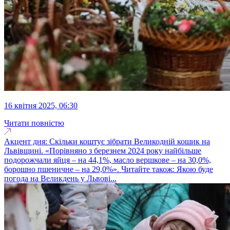
16 квітня 2025, 06:30
Читати повністю
Акцент дня: Скільки коштує зібрати Великодній кошик на
Львівщині. «Порівняно з березнем 2024 року найбільше
подорожчали яйця – на 44,1%, масло вершкове – на 30,0%,
борошно пшеничне – на 29,0%». Читайте також: Якою буде
погода на Великдень у Львові...