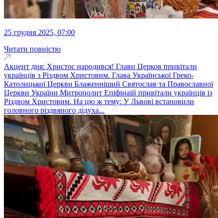
25 грудня 2025, 07:00
Читати повністю
Акцент дня: Христос народився! Глави Церков привітали
українців з Різдвом Христовим. Глава Української Греко-
Католицької Церкви Блаженніший Святослав та Православної
Церкви України Митрополит Епіфінаій привітали українців із
Різдвом Христовим. На цю ж тему: У Львові встановили
головного різдвяного дідуха...