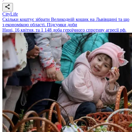
CityLife
Скільки коштує зібрати Великодній кошик на Львівщині та що
з економікою області. Підсумки доби
Нині, 16 квітня, та 1 148 доба героїчного спротиву агресії рф.