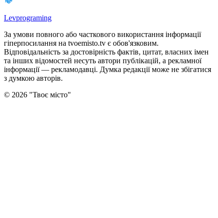
Levprograming
За умови повного або часткового використання iнформацiї
гіперпосилання на tvoemisto.tv є обов'язковим.
Відповідальність за достовірність фактів, цитат, власних імен
та інших відомостей несуть автори публікацій, а рекламної
інформації — рекламодавці. Думка редакцiї може не збiгатися
з думкою авторiв.
©
2026
"
Твоє місто
"