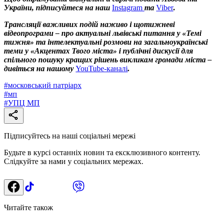
України, підписуйтеся на наш
Instagram
та
Viber
.
Трансляції важливих подій наживо і щотижневі
відеопрограми – про актуальні львівські питання у «Темі
тижня» та інтелектуальні розмови на загальноукраїнські
теми у «Акцентах Твого міста» і публічні дискусії для
спільного пошуку кращих рішень викликам громади міста –
дивіться на нашому
YouTube-каналі
.
#
московський патріарх
#
мп
#
УПЦ МП
Підписуйтесь на наші соціальні мережі
Будьте в курсі останніх новин та ексклюзивного контенту.
Слідкуйте за нами у соціальних мережах.
Читайте також