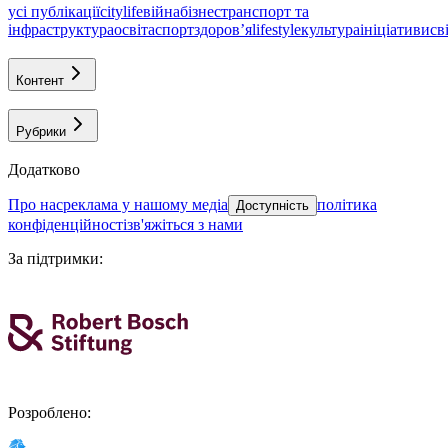
усі публікації
citylife
війна
бізнес
транспорт та
інфраструктура
освіта
спорт
здоровʼя
lifestyle
культура
ініціативи
св
Контент
Рубрики
Додатково
про нас
реклама у нашому медіа
політика
Доступність
конфіденційності
зв'яжіться з нами
За підтримки
:
Розроблено
: