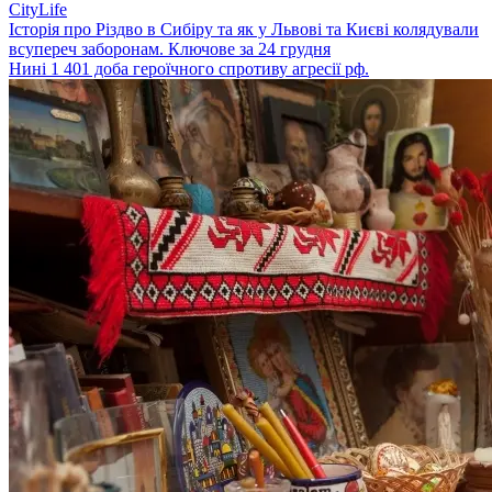
CityLife
Історія про Різдво в Сибіру та як у Львові та Києві колядували
всупереч заборонам. Ключове за 24 грудня
Нині 1 401 доба героїчного спротиву агресії рф.