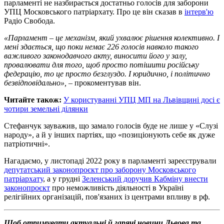
парламенті не назбирається достатньо голосів для заборони
УПЦ Московського патріархату. Про це він сказав в
інтерв'ю
Радіо Свобода.
«Парламент – це механізм, який ухвалює рішення колективно. І
мені здається, що поки немає 226 голосів навколо такого
важливого законодавчого акту, виносити його у залу,
провалювати для того, щоб просто потішити російську
федерацію, то це просто безглуздо. І юридично, і політично
безвідповідально»,
– прокоментував він.
Читайте також:
У користуванні УПЦ МП на Львівщині досі є
чотири земельні ділянки
Стефанчук зауважив, що замало голосів буде не лише у «Слузі
народу», а й у інших партіях, що «позиціонують себе як дуже
патріотичні».
Нагадаємо, у листопаді 2022 року в парламенті зареєстрували
депутатський законопроєкт про заборону Московського
патріархату
, а у грудні
Зеленський доручив Кабміну внести
законопроєкт
про неможливість діяльності в Україні
релігійних організацій, пов'язаних із центрами впливу в рф.
Щоб отримувати актуальні й гарячі новини Львова та