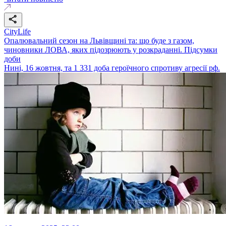
CityLife
Опалювальний сезон на Львівщині та: що буде з газом,
чиновники ЛОВА, яких підозрюють у розкраданні. Підсумки
доби
Нині, 16 жовтня, та 1 331 доба героїчного спротиву агресії рф.