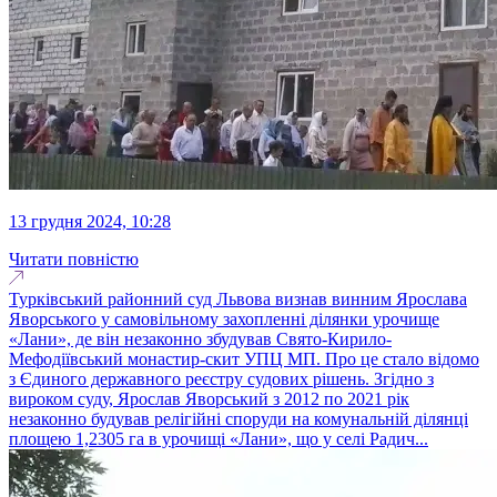
13 грудня 2024, 10:28
Читати повністю
Турківський районний суд Львова визнав винним Ярослава
Яворського у самовільному захопленні ділянки урочище
«Лани», де він незаконно збудував Свято-Кирило-
Мефодіївський монастир-скит УПЦ МП. Про це стало відомо
з Єдиного державного реєстру судових рішень. Згідно з
вироком суду, Ярослав Яворський з 2012 по 2021 рік
незаконно будував релігійні споруди на комунальній ділянці
площею 1,2305 га в урочищі «Лани», що у селі Радич...