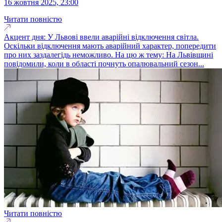
16 жовтня 2025, 23:00
Читати повністю
Акцент дня: У Львові ввели аварійні відключення світла.
Оскільки відключення мають аварійний характер, попередити
про них заздалегідь неможливо. На цю ж тему: На Львівщині
повідомили, коли в області почнуть опалювальний сезон...
Читати повністю