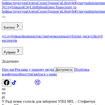
Інфраструктура
Освіта
Спорт
Здоровʼя
Lifestyle
Культура
Ініціатив
Усі публікації
CityLife
Війна
Бізнес
Транспорт та
Інфраструктура
Освіта
Спорт
Здоровʼя
Lifestyle
Культура
Ініціатив
Контент
усі публікації
новини
тексти
відео
колонки
публічні дискусії
клуб
експертів
Рубрики
Додатково
Про нас
Реклама у нашому медіа
Політика
Доступність
конфіденційності
зв'яжіться з нами
ua
en
pl
У Раді немає голосів для заборони УПЦ МП, – Стефанчук