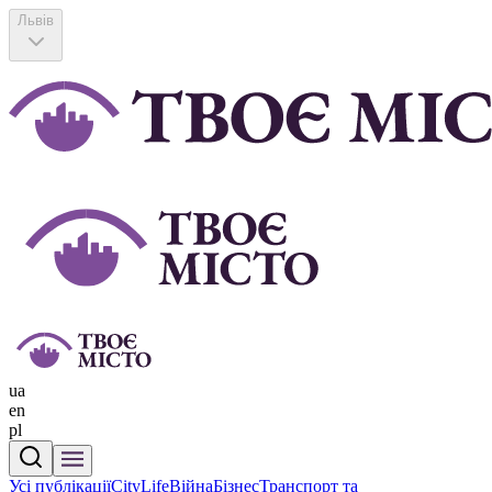
Львів
ua
en
pl
Усі публікації
CityLife
Війна
Бізнес
Транспорт та