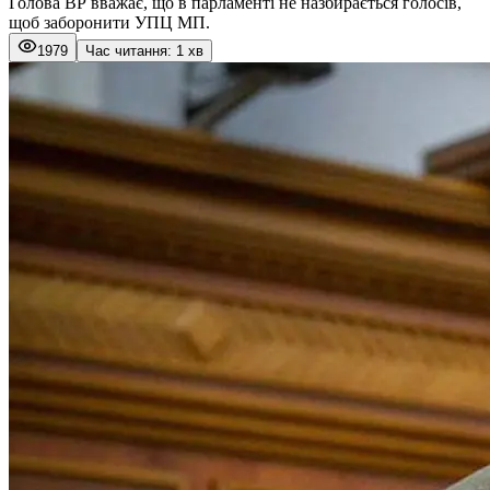
Голова ВР вважає, що в парламенті не назбирається голосів,
щоб заборонити УПЦ МП.
1979
Час читання: 1 хв