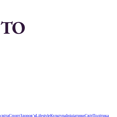
світа
Спорт
Здоровʼя
Lifestyle
Культура
Ініціативи
Світ
Політика