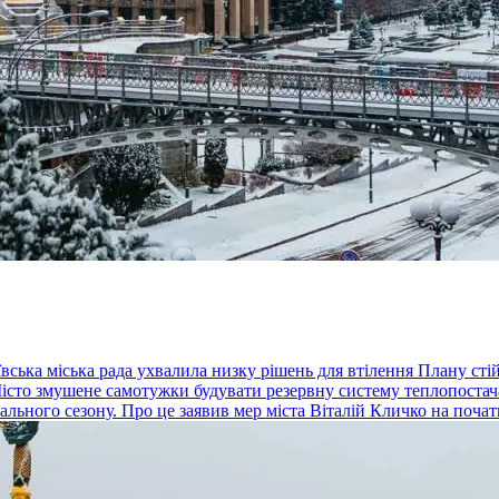
вська міська рада ухвалила низку рішень для втілення Плану сті
Місто змушене самотужки будувати резервну систему теплопостач
ьного сезону. Про це заявив мер міста Віталій Кличко на початк