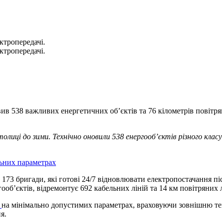
ктропередачі.
ктропередачі.
в 538 важливих енергетичних об’єктів та 76 кілометрів повітря
ці до зими. Технічно оновили 538 енергооб’єктів різного класу 
льних параметрах
173 бригади, які готові 24/7 відновлювати електропостачання пі
об’єктів, відремонтує 692 кабельних ліній та 14 км повітряних л
є
на мінімально допустимих параметрах, враховуючи зовнішню те
я.