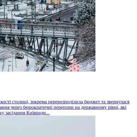
йкості столиці, зокрема перерозподілила бюджет та звернулася
ання через бюрократичні перепони на державному рівні, які
у засідання Київради...