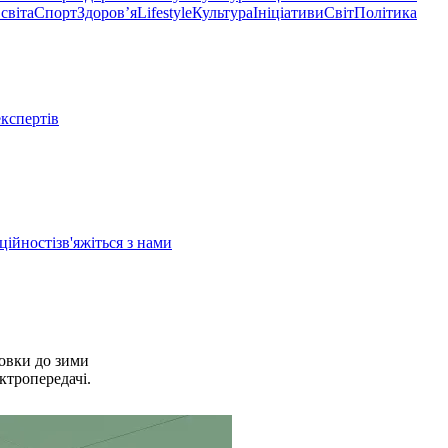
світа
Спорт
Здоровʼя
Lifestyle
Культура
Ініціативи
Світ
Політика
експертів
ційності
зв'яжіться з нами
товки до зими
ктропередачі.