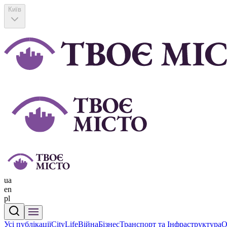
Київ
ua
en
pl
Усі публікації
CityLife
Війна
Бізнес
Транспорт та Інфраструктура
О