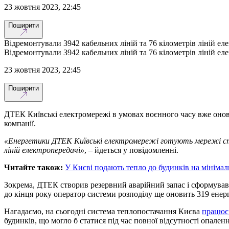
23 жовтня 2023, 22:45
Поширити
Відремонтували 3942 кабельних ліній та 76 кілометрів ліній еле
Відремонтували 3942 кабельних ліній та 76 кілометрів ліній еле
23 жовтня 2023, 22:45
Поширити
ДТЕК Київські електромережі в умовах воєнного часу вже онови
компанії.
«Енергетики ДТЕК Київські електромережі готують мережі столи
ліній електропередачі»
, – йдеться у повідомленні.
Читайте також:
У Києві подають тепло до будинків на мініма
Зокрема, ДТЕК створив резервний аварійний запас і сформував 
до кінця року оператор системи розподілу ще оновить 319 енерго
Нагадаємо, на сьогодні система теплопостачання Києва
працю
будинків, що могло б статися під час повної відсутності опаленн