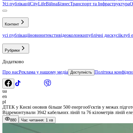
Усі публікації
CityLife
Війна
Бізнес
Транспорт та Інфраструктура
О
Контент
усі публікації
новини
тексти
відео
колонки
публічні дискусії
клуб 
Рубрики
Додатково
Про нас
Реклама у нашому медіа
Політика конфіден
Доступність
ua
en
pl
ДТЕК у Києві оновив більше 500 енергооб'єктів у межах підго
Відремонтували 3942 кабельних ліній та 76 кілометрів ліній еле
880
Час читання: 1 хв