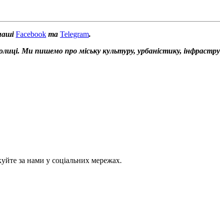
наші
Facebook
та
Telegram
.
толиці. Ми пишемо про міську культуру, урбаністику, інфрастр
куйте за нами у соціальних мережах.