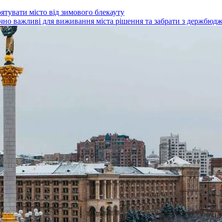
рятувати місто від зимового блекауту
чно важливі для виживання міста рішення та забрати з держбюджет