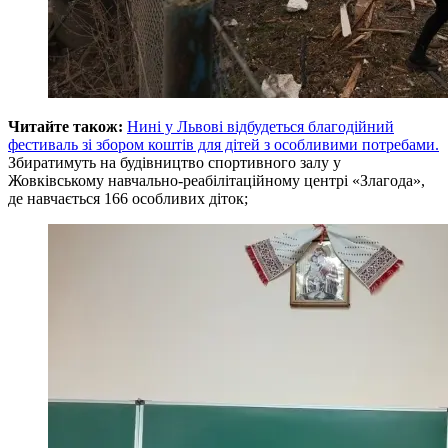
Читайте також:
Нині у Львові відбудеться благодійний
фестиваль зі збором коштів для дітей з особливими потребами.
Збиратимуть на будівництво спортивного залу у
Жовківському навчально-реабілітаційному центрі «Злагода»,
де навчається 166 особливих діток;