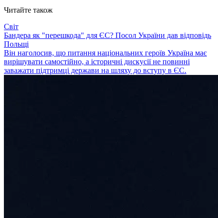
Читайте також
Світ
Бандера як "перешкода" для ЄС? Посол України дав відповідь
Польщі
Він наголосив, що питання національних героїв Україна має
вирішувати самостійно, а історичні дискусії не повинні
заважати підтримці держави на шляху до вступу в ЄС.