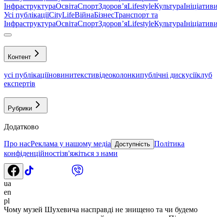
Інфраструктура
Освіта
Спорт
Здоровʼя
Lifestyle
Культура
Ініціатив
Усі публікації
CityLife
Війна
Бізнес
Транспорт та
Інфраструктура
Освіта
Спорт
Здоровʼя
Lifestyle
Культура
Ініціатив
Контент
усі публікації
новини
тексти
відео
колонки
публічні дискусії
клуб
експертів
Рубрики
Додатково
Про нас
Реклама у нашому медіа
Політика
Доступність
конфіденційності
зв'яжіться з нами
ua
en
pl
Чому музей Шухевича насправді не знищено та чи будемо