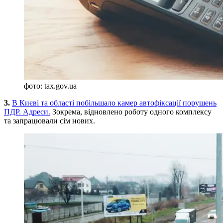
фото: tax.gov.ua
3.
В Києві та області побільшало камер автофіксації порушень
ПДР. Адреси.
Зокрема, відновлено роботу одного комплексу
та запрацювали сім нових.