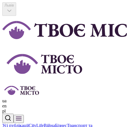
Львів
ua
en
pl
Усі публікації
CityLife
Війна
Бізнес
Транспорт та