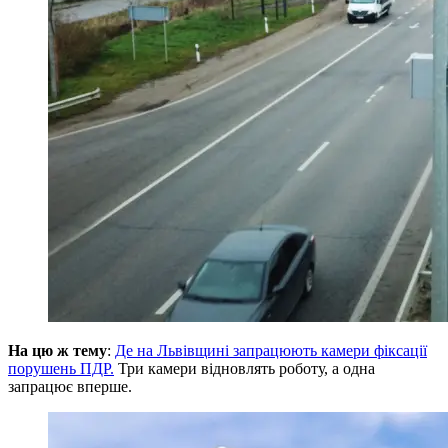
На цю ж тему
:
Де на Львівщині запрацюють камери фіксації
порушень ПДР.
Три камери відновлять роботу, а одна
запрацює вперше.