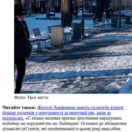
Фото: Твоє місто
Читайте також:
Жителі Львівщини мають сплатити втричі
більше податків з нерухомості за минулий рік, аніж за
попередні.
«Є кілька вагомих причин зростання нарахувань
податку на нерухомість на Львівщині. Основна це збільшення
кількості об’єктів, які оподатковані в цьому році внаслідок