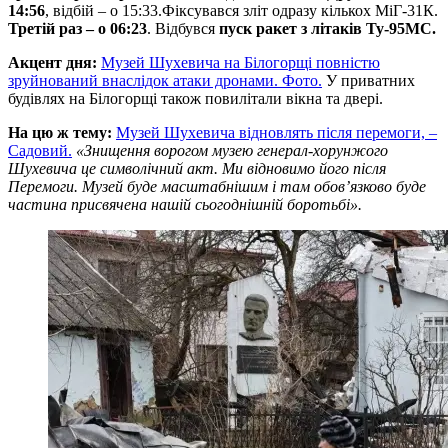
14:56
, відбій – о 15:33.Фіксувався зліт одразу кількох МіГ-31К.
Третій раз – о 06:23
. Відбувся
пуск ракет з літаків Ту-95МС.
Акцент дня:
Музей Шухевича на Білогорщі повністю
зруйнований внаслідок атаки дронами. Фото.
У приватних
будівлях на Білогорщі також повилітали вікна та двері.
На цю ж тему:
Музей Шухевича відновлять після перемоги, –
Садовий.
«Знищення ворогом музею генерал-хорунжого
Шухевича це символічний акт. Ми відновимо його після
Перемоги. Музей буде масштабнішим і там обовʼязково буде
частина присвячена нашій сьогоднішній боротьбі».