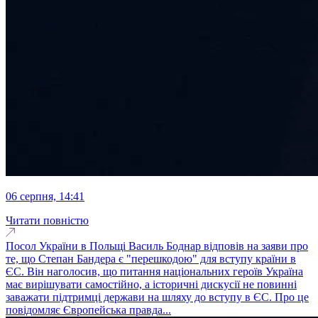
06 серпня, 14:41
Читати повністю
Посол України в Польщі Василь Боднар відповів на заяви про
те, що Степан Бандера є "перешкодою" для вступу країни в
ЄС. Він наголосив, що питання національних героїв Україна
має вирішувати самостійно, а історичні дискусії не повинні
заважати підтримці держави на шляху до вступу в ЄС. Про це
повідомляє Європейська правда...