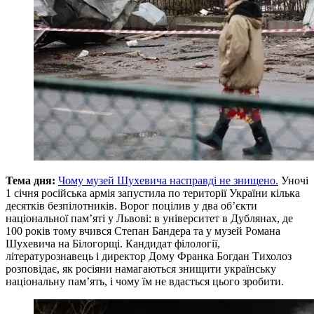
Тема дня:
Чому музей Шухевича насправді не знищено.
Уночі
1 січня російська армія запустила по території України кілька
десятків безпілотників. Ворог поцілив у два об’єкти
національної памʼяті у Львові: в університет в Дублянах, де
100 років тому вчився Степан Бандера та у музей Романа
Шухевича на Білогорщі. Кандидат філології,
літературознавець і директор Дому Франка Богдан Тихолоз
розповідає, як росіяни намагаються знищити українську
національну пам’ять, і чому їм не вдасться цього зробити.