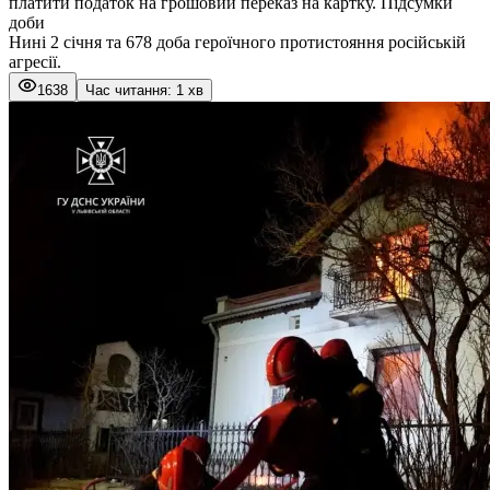
платити податок на грошовий переказ на картку. Підсумки
доби
Нині 2 січня та 678 доба героїчного протистояння російській
агресії.
1638
Час читання: 1 хв