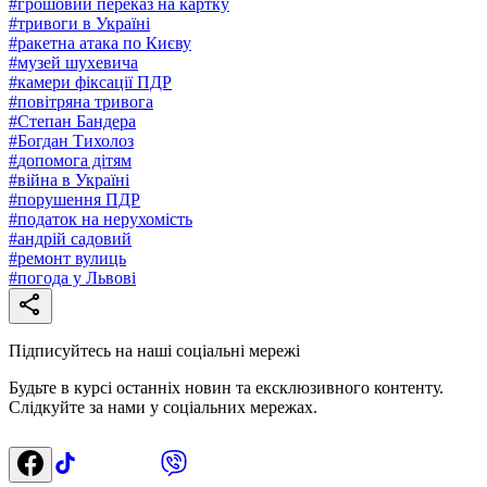
#
грошовий переказ на картку
#
тривоги в Україні
#
ракетна атака по Києву
#
музей шухевича
#
камери фіксації ПДР
#
повітряна тривога
#
Степан Бандера
#
Богдан Тихолоз
#
допомога дітям
#
війна в Україні
#
порушення ПДР
#
податок на нерухомість
#
андрій садовий
#
ремонт вулиць
#
погода у Львові
Підписуйтесь на наші соціальні мережі
Будьте в курсі останніх новин та ексклюзивного контенту.
Слідкуйте за нами у соціальних мережах.