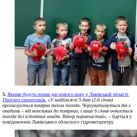
5.
Якими будуть перші дні нового року у Львівській області.
Прогноз синоптиків.
«У найближчі 5 днів (2-6 січня)
прогнозується помірно тепла погода. Чергуватимуться дні з
опадами – від невеликих до помірних, і лише 6 січня очікується
погода без істотних опадів. Вітер поривчастий», –
йдеться у
повідомленні Львівського обласного гідрометцентру.