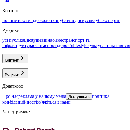
20а
Контент
новини
тексти
відео
колонки
публічні дискусії
клуб експертів
Рубрики
усі публікації
citylife
війна
бізнес
транспорт та
інфраструктура
освіта
спорт
здоровʼя
lifestyle
культура
ініціативи
св
Контент
Рубрики
Додатково
про нас
реклама у нашому медіа
політика
Доступність
конфіденційності
зв'яжіться з нами
За підтримки
: