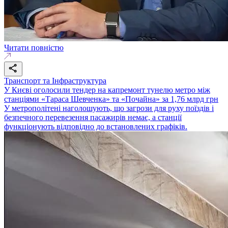
Читати повністю
Транспорт та Інфраструктура
У Києві оголосили тендер на капремонт тунелю метро між
станціями «Тараса Шевченка» та «Почайна» за 1,76 млрд грн
У метрополітені наголошують, що загрози для руху поїздів і
безпечного перевезення пасажирів немає, а станції
функціонують відповідно до встановлених графіків.