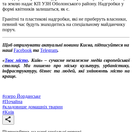
та землю надає КП УЗН Оболонського району. Надгробки у
формі квітників залишаться, як є.
Гранітні та пластикові надгробки, які не приберуть власники,
певний час будуть знаходитись на спеціальному майданчику
поруч.
Щоб отримувати актуальні новини Києва, підписуйтеся на
наші
Facebook
та
Telegram
.
«
Твоє місто
. Київ» – сучасне незалежне медіа європейської
столиці. Ми пишемо про міську культуру, урбаністику,
інфраструктуру, бізнес та людей, які змінюють місто на
краще.
#
озеро Йорданське
#
Почайна
#
кладовище домашніх тварин
#
Київ
Підписуйтесь на наші соціальні мережі