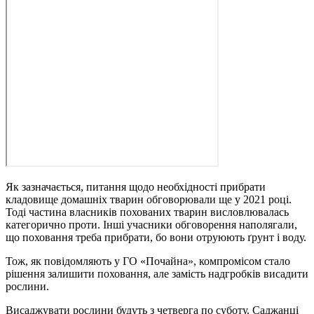
Як зазначається, питання щодо необхідності прибрати
кладовище домашніх тварин обговорювали ще у 2021 році.
Тоді частина власників похованих тварин висловлювалась
категорично проти. Інші учасники обговорення наполягали,
що поховання треба прибрати, бо вони отруюють ґрунт і воду.
Тож, як повідомляють у ГО «Почайна», компромісом стало
рішення залишити поховання, але замість надгробків висадити
рослини.
Висаджувати рослини будуть з четверга по суботу. Саджанці