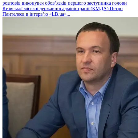
розповів виконувач обовʼязків першого заступника голови
Київської міської державної адміністрації (КМДА) Петро
Пантелеєв в інтервʼю «LB.ua»...