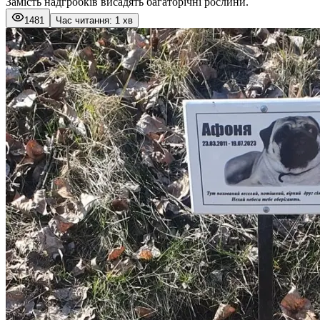
Замість надгробків висадять багаторічні рослини.
1481
Час читання: 1 хв