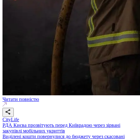
Читати повністю
CityLife
РДА Києва прозвітують перед Київрадою через зірвані
закупівлі мобільних укриттів
Виділені кошти повернулися до бюджету через скасовані