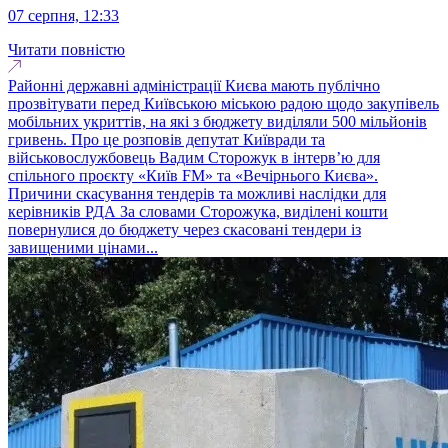
07 серпня, 12:33
Читати повністю
Районні державні адміністрації Києва мають публічно
прозвітувати перед Київською міською радою щодо закупівель
мобільних укриттів, на які з бюджету виділяли 500 мільйонів
гривень. Про це розповів депутат Київради та
військовослужбовець Вадим Сторожук в інтерв’ю для
спільного проєкту «Київ FM» та «Вечірнього Києва».
Причини скасування тендерів та можливі наслідки для
керівників РДА За словами Сторожука, виділені кошти
повернулися до бюджету через скасовані тендери із
завищеними цінами...