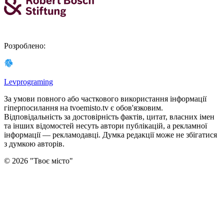
Розроблено
:
Levprograming
За умови повного або часткового використання iнформацiї
гіперпосилання на tvoemisto.tv є обов'язковим.
Відповідальність за достовірність фактів, цитат, власних імен
та інших відомостей несуть автори публікацій, а рекламної
інформації — рекламодавці. Думка редакцiї може не збiгатися
з думкою авторiв.
©
2026
"
Твоє місто
"