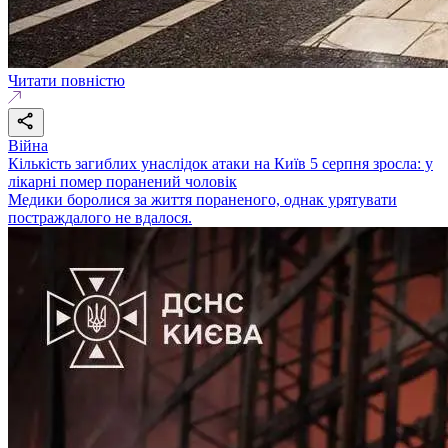
Читати повністю
Війна
Кількість загиблих унаслідок атаки на Київ 5 серпня зросла: у
лікарні помер поранений чоловік
Медики боролися за життя пораненого, однак урятувати
постраждалого не вдалося.