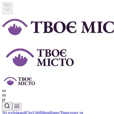
Київ
ua
en
pl
Усі публікації
CityLife
Війна
Бізнес
Транспорт та