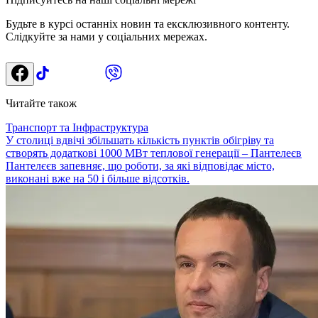
Будьте в курсі останніх новин та ексклюзивного контенту.
Слідкуйте за нами у соціальних мережах.
Читайте також
Транспорт та Інфраструктура
У столиці вдвічі збільшать кількість пунктів обігріву та
створять додаткові 1000 МВт теплової генерації – Пантелеєв
Пантелєєв запевняє, що роботи, за які відповідає місто,
виконані вже на 50 і більше відсотків.