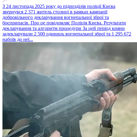
З 24 листопада 2025 року до підрозділів поліції Києва
звернувся 2 371 житель столиці в рамках кампанії
добровільного декларування вогнепальної зброї та
боєприпасів. Про це повідомляє Поліція Києва. Результати
декларування та алгоритм процедури За цей період кияни
задекларували 2 500 одиниць вогнепальної зброї та 1 295 672
набоїв до неї...