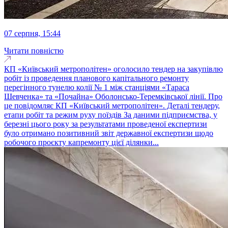
07 серпня, 15:44
Читати повністю
КП «Київський метрополітен» оголосило тендер на закупівлю
робіт із проведення планового капітального ремонту
перегінного тунелю колії № 1 між станціями «Тараса
Шевченка» та «Почайна» Оболонсько-Теремківської лінії. Про
це повідомляє КП «Київський метрополітен». Деталі тендеру,
етапи робіт та режим руху поїздів За даними підприємства, у
березні цього року за результатами проведеної експертизи
було отримано позитивний звіт державної експертизи щодо
робочого проєкту капремонту цієї ділянки...