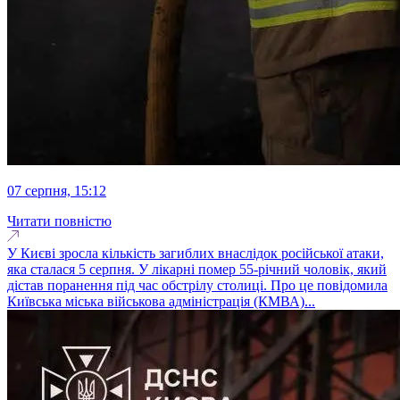
07 серпня, 15:12
Читати повністю
У Києві зросла кількість загиблих внаслідок російської атаки,
яка сталася 5 серпня. У лікарні помер 55-річний чоловік, який
дістав поранення під час обстрілу столиці. Про це повідомила
Київська міська військова адміністрація (КМВА)...