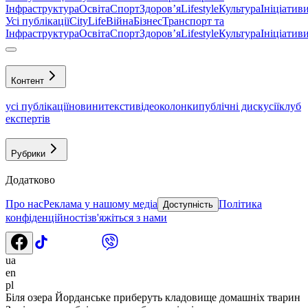
Інфраструктура
Освіта
Спорт
Здоровʼя
Lifestyle
Культура
Ініціатив
Усі публікації
CityLife
Війна
Бізнес
Транспорт та
Інфраструктура
Освіта
Спорт
Здоровʼя
Lifestyle
Культура
Ініціатив
Контент
усі публікації
новини
тексти
відео
колонки
публічні дискусії
клуб
експертів
Рубрики
Додатково
Про нас
Реклама у нашому медіа
Політика
Доступність
конфіденційності
зв'яжіться з нами
ua
en
pl
Біля озера Йорданське приберуть кладовище домашніх тварин