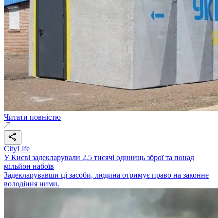
Читати повністю
CityLife
У Києві задекларували 2,5 тисячі одиниць зброї та понад
мільйон набоїв
Задекларувавши ці засоби, людина отримує право на законне
володіння ними.