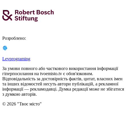
Розроблено
:
Levprograming
За умови повного або часткового використання iнформацiї
гіперпосилання на tvoemisto.tv є обов'язковим.
Відповідальність за достовірність фактів, цитат, власних імен
та інших відомостей несуть автори публікацій, а рекламної
інформації — рекламодавці. Думка редакцiї може не збiгатися
з думкою авторiв.
©
2026
"
Твоє місто
"