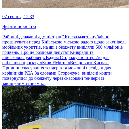
07 серпня, 12:33
Читати повністю
Районні державні адміністрації Києва мають публічно
прозвітувати перед Київською міською радою щодо закупівель
мобільних укриттів, на які з бюджету виділяли 500 мільйонів
гривень. Про це розповів депутат Київради та
військовослужбовець Вадим Сторожук в інтерв’ю для
спільного проєкту «Київ FM» та «Вечірнього Києва».
Причини скасування тендерів та можливі наслідки для
керівників РДА За словами Сторожука, виділені кошти
повернулися до бюджету через скасовані тендери із
завищеними цінами...