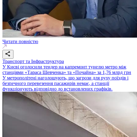
Читати повністю
Транспорт та Інфраструктура
У Києві оголосили тендер на капремонт тунелю метро між
станціями «Тараса Шевченка» та «Почайна» за 1,76 млрд грн
У метрополітені наголошують, що загрози для руху поїздів і
безпечного перевезення пасажирів немає, а станції
функціонують відповідно до встановлених графіків.