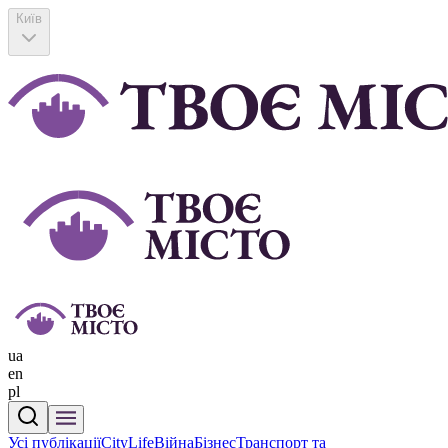
Київ
ua
en
pl
Усі публікації
CityLife
Війна
Бізнес
Транспорт та