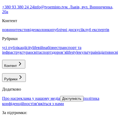
+380 93 380 24 24
info@tvoemisto.tv
м. Львів, вул. Винниченка,
20а
Контент
новини
тексти
відео
колонки
публічні дискусії
клуб експертів
Рубрики
усі публікації
citylife
війна
бізнес
транспорт та
інфраструктура
освіта
спорт
здоровʼя
lifestyle
культура
ініціативи
св
Контент
Рубрики
Додатково
про нас
реклама у нашому медіа
політика
Доступність
конфіденційності
зв'яжіться з нами
За підтримки
: