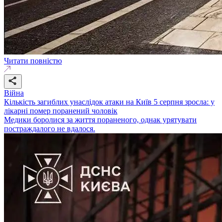
Читати повністю
Війна
Кількість загиблих унаслідок атаки на Київ 5 серпня зросла: у
лікарні помер поранений чоловік
Медики боролися за життя пораненого, однак урятувати
постраждалого не вдалося.