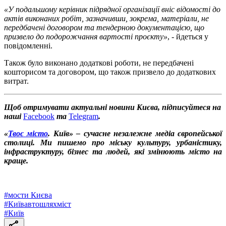
«У подальшому керівник підрядної організації вніс відомості до
актів виконаних робіт, зазначивши, зокрема, матеріали, не
передбачені договором та тендерною документацією, що
призвело до подорожчання вартості проєкту»
, - йдеться у
повідомленні.
Також було виконано додаткові роботи, не передбачені
кошторисом та договором, що також призвело до додаткових
витрат.
Щоб отримувати актуальні новини Києва, підписуйтеся на
наші
Facebook
та
Telegram
.
«
Твоє місто
. Київ» – сучасне незалежне медіа європейської
столиці. Ми пишемо про міську культуру, урбаністику,
інфраструктуру, бізнес та людей, які змінюють місто на
краще.
#
мости Києва
#
Київавтошляхміст
#
Київ