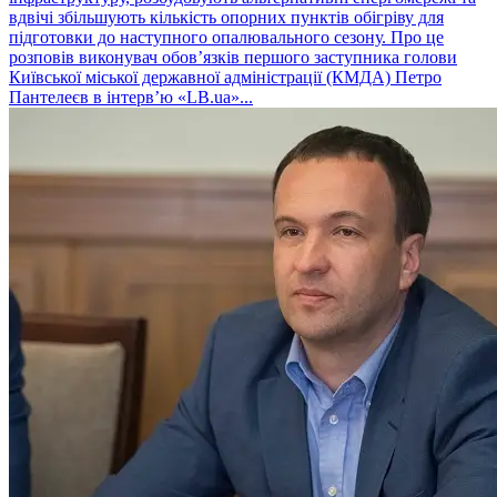
вдвічі збільшують кількість опорних пунктів обігріву для
підготовки до наступного опалювального сезону. Про це
розповів виконувач обовʼязків першого заступника голови
Київської міської державної адміністрації (КМДА) Петро
Пантелеєв в інтервʼю «LB.ua»...