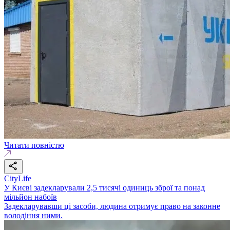
Читати повністю
CityLife
У Києві задекларували 2,5 тисячі одиниць зброї та понад
мільйон набоїв
Задекларувавши ці засоби, людина отримує право на законне
володіння ними.