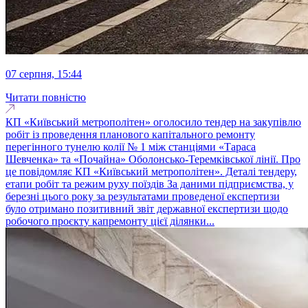
07 серпня, 15:44
Читати повністю
КП «Київський метрополітен» оголосило тендер на закупівлю
робіт із проведення планового капітального ремонту
перегінного тунелю колії № 1 між станціями «Тараса
Шевченка» та «Почайна» Оболонсько-Теремківської лінії. Про
це повідомляє КП «Київський метрополітен». Деталі тендеру,
етапи робіт та режим руху поїздів За даними підприємства, у
березні цього року за результатами проведеної експертизи
було отримано позитивний звіт державної експертизи щодо
робочого проєкту капремонту цієї ділянки...