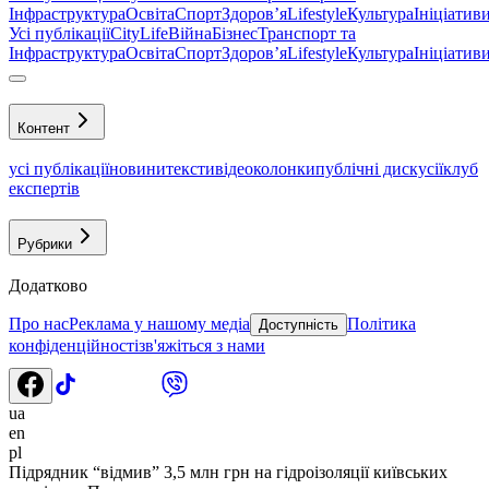
Інфраструктура
Освіта
Спорт
Здоровʼя
Lifestyle
Культура
Ініціатив
Усі публікації
CityLife
Війна
Бізнес
Транспорт та
Інфраструктура
Освіта
Спорт
Здоровʼя
Lifestyle
Культура
Ініціатив
Контент
усі публікації
новини
тексти
відео
колонки
публічні дискусії
клуб
експертів
Рубрики
Додатково
Про нас
Реклама у нашому медіа
Політика
Доступність
конфіденційності
зв'яжіться з нами
ua
en
pl
Підрядник “відмив” 3,5 млн грн на гідроізоляції київських