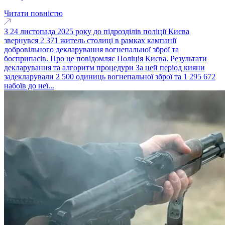
Читати повністю
З 24 листопада 2025 року до підрозділів поліції Києва
звернувся 2 371 житель столиці в рамках кампанії
добровільного декларування вогнепальної зброї та
боєприпасів. Про це повідомляє Поліція Києва. Результати
декларування та алгоритм процедури За цей період кияни
задекларували 2 500 одиниць вогнепальної зброї та 1 295 672
набоїв до неї...