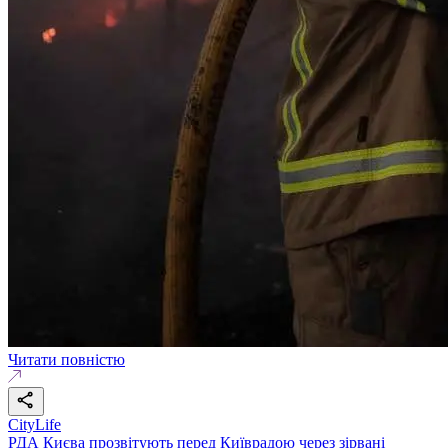
Читати повністю
CityLife
РДА Києва прозвітують перед Київрадою через зірвані