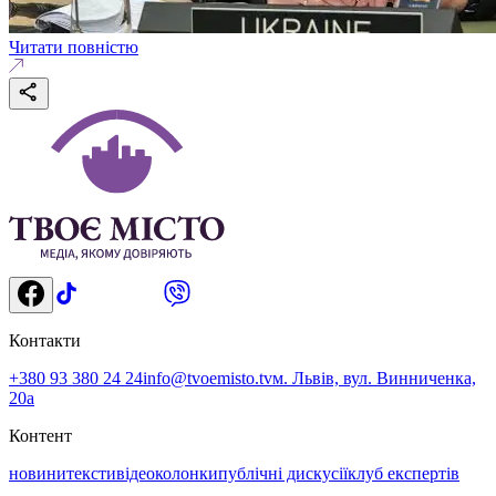
Читати повністю
Контакти
+380 93 380 24 24
info@tvoemisto.tv
м. Львів, вул. Винниченка,
20а
Контент
новини
тексти
відео
колонки
публічні дискусії
клуб експертів