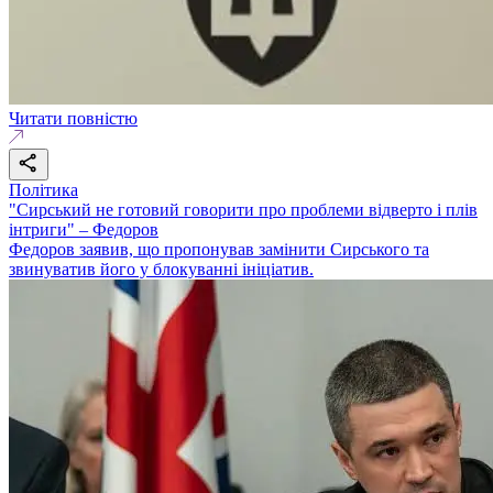
Читати повністю
Політика
"Сирський не готовий говорити про проблеми відверто і плів
інтриги" – Федоров
Федоров заявив, що пропонував замінити Сирського та
звинуватив його у блокуванні ініціатив.