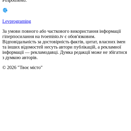
Розроблено
:
Levprograming
За умови повного або часткового використання iнформацiї
гіперпосилання на tvoemisto.tv є обов'язковим.
Відповідальність за достовірність фактів, цитат, власних імен
та інших відомостей несуть автори публікацій, а рекламної
інформації — рекламодавці. Думка редакцiї може не збiгатися
з думкою авторiв.
©
2026
"
Твоє місто
"