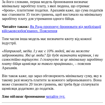
За його словами, перша модель бронювання визначає
мінімальну заробітну плату, з якої людина, що отримає
«бронь», платитиме податки. Арахамія каже, що сума податків
має становити 35 тисяч гривень, щоб вистачало на мінімальну
заробітну плату для утримання одного бійця.
Читайте також:
Як Рада пропонує бронювати від мобілізації
військовозобов'язаних. Пояснення
Тим часом інша модель має визначити квоту від кожної
індустрії.
«Наприклад, медіа. І у вас є 10% людей, які ви можете
забронювати. Які це люди? Це буде визначати керівник, і ви
самостійно вирішуєте. І сплачуєте за це мінімальну заробітну
плату бійця щомісяця за такого працівника»,
– пояснив
Арахамія.
Він також каже, що зараз обговорюють мінімальну суму, яку в
такому разі можуть платити за кожного заброньованого. Вона
може становити 20 тисяч гривень, які треба буде сплачувати
щомісяця додатково до податків.
Хто підлягає бронювання
читайте тут.