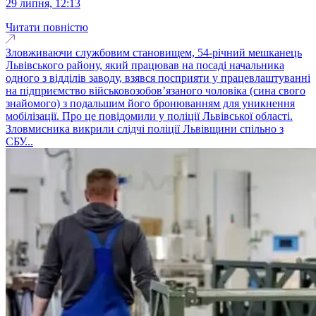
29 липня, 12:13
Читати повністю
Зловживаючи службовим становищем, 54-річний мешканець
Львівського району, який працював на посаді начальника
одного з відділів заводу, взявся посприяти у працевлаштуванні
на підприємство військовозобов’язаного чоловіка (сина свого
знайомого) з подальшим його бронюванням для уникнення
мобілізації. Про це повідомили у поліції Львівської області.
Зловмисника викрили слідчі поліції Львівщини спільно з
СБУ...