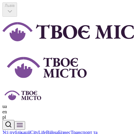
Львів
ua
en
pl
Усі публікації
CityLife
Війна
Бізнес
Транспорт та