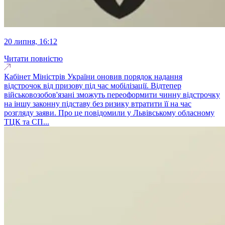
20 липня, 16:12
Читати повністю
Кабінет Міністрів України оновив порядок надання
відстрочок від призову під час мобілізації. Відтепер
військовозобов'язані зможуть переоформити чинну відстрочку
на іншу законну підставу без ризику втратити її на час
розгляду заяви. Про це повідомили у Львівському обласному
ТЦК та СП...