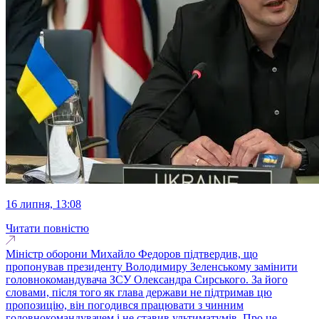
16 липня, 13:08
Читати повністю
Міністр оборони Михайло Федоров підтвердив, що
пропонував президенту Володимиру Зеленському замінити
головнокомандувача ЗСУ Олександра Сирського. За його
словами, після того як глава держави не підтримав цю
пропозицію, він погодився працювати з чинним
головнокомандувачем і не ставив ультиматумів. Про це