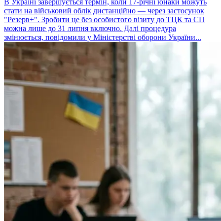
В Україні завершується термін, коли 17-річні юнаки можуть
стати на військовий облік дистанційно — через застосунок
"Резерв+". Зробити це без особистого візиту до ТЦК та СП
можна лише до 31 липня включно. Далі процедура
змінюється, повідомили у Міністерстві оборони України...