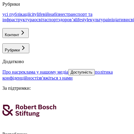
Рубрики
усі публікації
citylife
війна
бізнес
транспорт та
інфраструктура
освіта
спорт
здоровʼя
lifestyle
культура
ініціативи
св
Контент
Рубрики
Додатково
про нас
реклама у нашому медіа
політика
Доступність
конфіденційності
зв'яжіться з нами
За підтримки
: