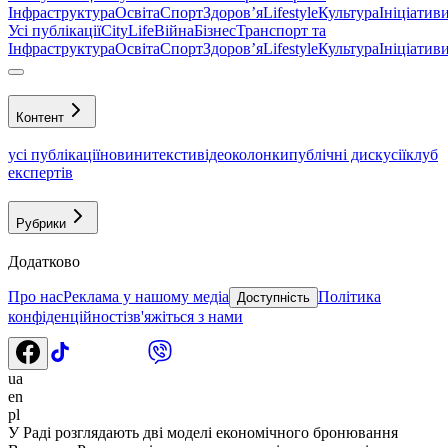
Інфраструктура
Освіта
Спорт
Здоровʼя
Lifestyle
Культура
Ініціатив
Усі публікації
CityLife
Війна
Бізнес
Транспорт та
Інфраструктура
Освіта
Спорт
Здоровʼя
Lifestyle
Культура
Ініціатив
Контент
усі публікації
новини
тексти
відео
колонки
публічні дискусії
клуб
експертів
Рубрики
Додатково
Про нас
Реклама у нашому медіа
Політика
Доступність
конфіденційності
зв'яжіться з нами
ua
en
pl
У Раді розглядають дві моделі економічного бронювання