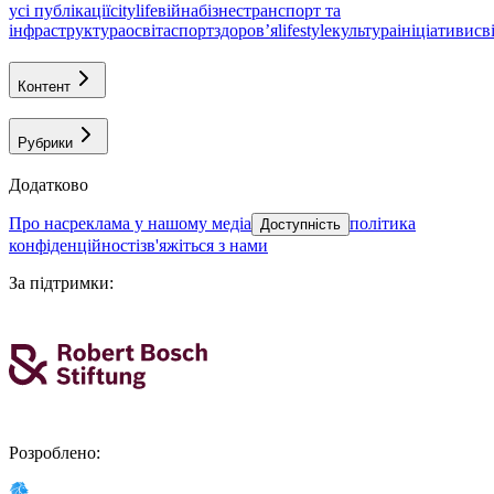
усі публікації
citylife
війна
бізнес
транспорт та
інфраструктура
освіта
спорт
здоровʼя
lifestyle
культура
ініціативи
св
Контент
Рубрики
Додатково
про нас
реклама у нашому медіа
політика
Доступність
конфіденційності
зв'яжіться з нами
За підтримки
:
Розроблено
: