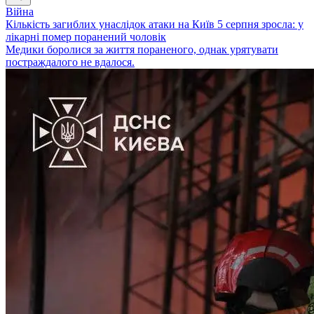
Війна
Кількість загиблих унаслідок атаки на Київ 5 серпня зросла: у
лікарні помер поранений чоловік
Медики боролися за життя пораненого, однак урятувати
постраждалого не вдалося.