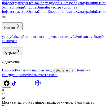
Інфраструктура
Освіта
Спорт
Здоровʼя
Lifestyle
Культура
Ініціатив
Усі публікації
CityLife
Війна
Бізнес
Транспорт та
Інфраструктура
Освіта
Спорт
Здоровʼя
Lifestyle
Культура
Ініціатив
Контент
усі публікації
новини
тексти
відео
колонки
публічні дискусії
клуб
експертів
Рубрики
Додатково
Про нас
Реклама у нашому медіа
Політика
Доступність
конфіденційності
зв'яжіться з нами
ua
en
pl
Міська електричка змінює графік руху через будівництво