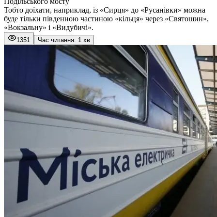
Подільського мосту
Тобто доїхати, наприклад, із «Сирця» до «Русанівки» можна
буде тільки південною частиною «кільця» через «Святошин»,
«Вокзальну» і «Видубичі».
1351
Час читання: 1 хв