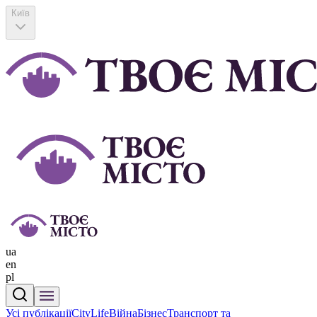
Київ
ua
en
pl
Усі публікації
CityLife
Війна
Бізнес
Транспорт та