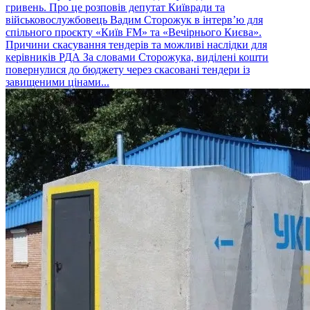
гривень. Про це розповів депутат Київради та
військовослужбовець Вадим Сторожук в інтерв’ю для
спільного проєкту «Київ FM» та «Вечірнього Києва».
Причини скасування тендерів та можливі наслідки для
керівників РДА За словами Сторожука, виділені кошти
повернулися до бюджету через скасовані тендери із
завищеними цінами...