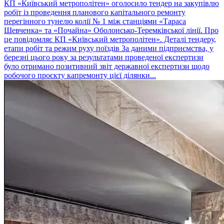
КП «Київський метрополітен» оголосило тендер на закупівлю
робіт із проведення планового капітального ремонту
перегінного тунелю колії № 1 між станціями «Тараса
Шевченка» та «Почайна» Оболонсько-Теремківської лінії. Про
це повідомляє КП «Київський метрополітен». Деталі тендеру,
етапи робіт та режим руху поїздів За даними підприємства, у
березні цього року за результатами проведеної експертизи
було отримано позитивний звіт державної експертизи щодо
робочого проєкту капремонту цієї ділянки...