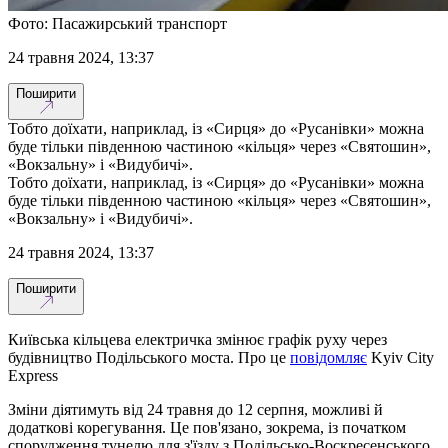
Фото: Пасажирський транспорт
24 травня 2024, 13:37
Поширити
Тобто доїхати, наприклад, із «Сирця» до «Русанівки» можна
буде тільки південною частиною «кільця» через «Святошин»,
«Вокзальну» і «Видубичі».
Тобто доїхати, наприклад, із «Сирця» до «Русанівки» можна
буде тільки південною частиною «кільця» через «Святошин»,
«Вокзальну» і «Видубичі».
24 травня 2024, 13:37
Поширити
Київська кільцева електричка змінює графік руху через
будівництво Подільського моста. Про це
повідомляє
Kyiv City
Express
Зміни діятимуть від 24 травня до 12 серпня, можливі й
додаткові корегування. Це пов'язано, зокрема, із початком
спорудження тунелю для з'їзду з Подільсько-Воскресенського