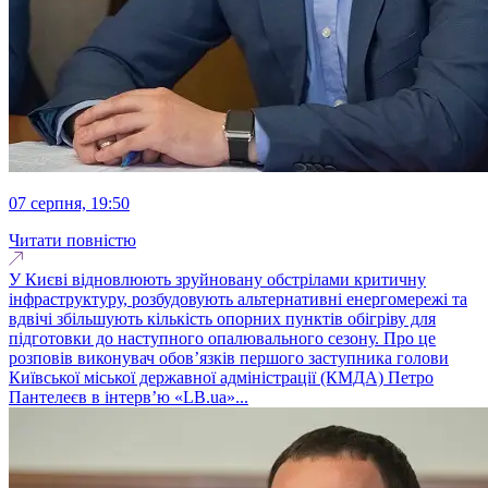
07 серпня, 19:50
Читати повністю
У Києві відновлюють зруйновану обстрілами критичну
інфраструктуру, розбудовують альтернативні енергомережі та
вдвічі збільшують кількість опорних пунктів обігріву для
підготовки до наступного опалювального сезону. Про це
розповів виконувач обовʼязків першого заступника голови
Київської міської державної адміністрації (КМДА) Петро
Пантелеєв в інтервʼю «LB.ua»...