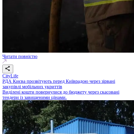
Читати повністю
CityLife
РДА Києва прозвітують перед Київрадою через зірвані
закупівлі мобільних укриттів
Виділені кошти повернулися до бюджету через скасовані
тендери із завищеними цінами.