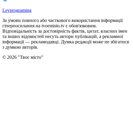
Levprograming
За умови повного або часткового використання iнформацiї
гіперпосилання на tvoemisto.tv є обов'язковим.
Відповідальність за достовірність фактів, цитат, власних імен
та інших відомостей несуть автори публікацій, а рекламної
інформації — рекламодавці. Думка редакцiї може не збiгатися
з думкою авторiв.
©
2026
"
Твоє місто
"