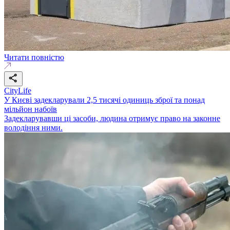
Читати повністю
CityLife
У Києві задекларували 2,5 тисячі одиниць зброї та понад
мільйон набоїв
Задекларувавши ці засоби, людина отримує право на законне
володіння ними.