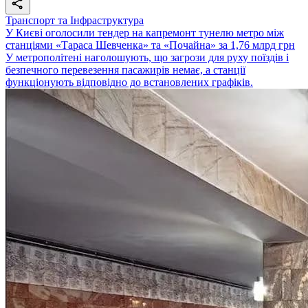
Транспорт та Інфраструктура
У Києві оголосили тендер на капремонт тунелю метро між
станціями «Тараса Шевченка» та «Почайна» за 1,76 млрд грн
У метрополітені наголошують, що загрози для руху поїздів і
безпечного перевезення пасажирів немає, а станції
функціонують відповідно до встановлених графіків.