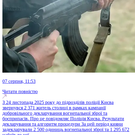
07 серпня, 11:53
Читати повністю
З 24 листопада 2025 року до підрозділів поліції Києва
звернувся 2 371 житель столиці в рамках кампанії
добровільного декларування вогнепальної зброї та
боєприпасів. Про це повідомляє Поліція Києва. Результати
декларування та алгоритм процедури За цей період кияни
задекларували 2 500 одиниць вогнепальної зброї та 1 295 672
набоїв до неї...