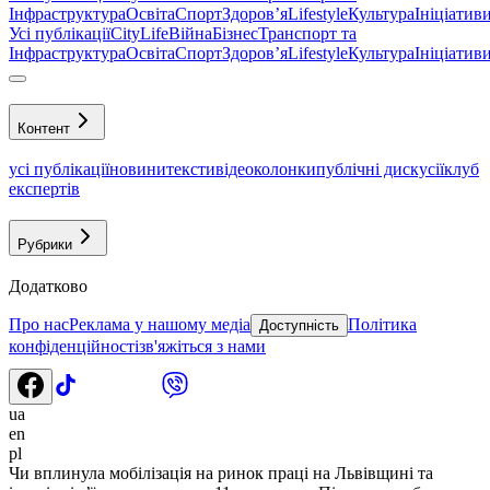
Інфраструктура
Освіта
Спорт
Здоровʼя
Lifestyle
Культура
Ініціатив
Усі публікації
CityLife
Війна
Бізнес
Транспорт та
Інфраструктура
Освіта
Спорт
Здоровʼя
Lifestyle
Культура
Ініціатив
Контент
усі публікації
новини
тексти
відео
колонки
публічні дискусії
клуб
експертів
Рубрики
Додатково
Про нас
Реклама у нашому медіа
Політика
Доступність
конфіденційності
зв'яжіться з нами
ua
en
pl
Чи вплинула мобілізація на ринок праці на Львівщині та