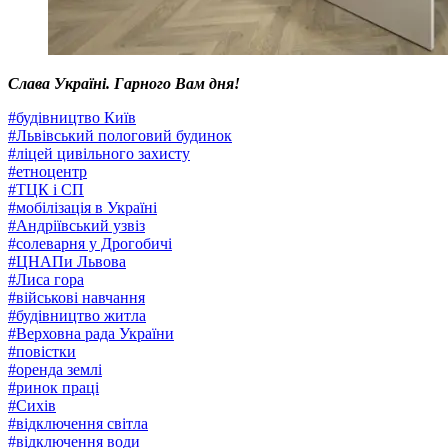
Слава Україні. Гарного Вам дня!
#
будівництво Київ
#
Львівський пологовий будинок
#
ліцей цивільного захисту
#
етноцентр
#
ТЦК і СП
#
мобілізація в Україні
#
Андріївський узвіз
#
солеварня у Дрогобичі
#
ЦНАПи Львова
#
Лиса гора
#
військові навчання
#
будівництво житла
#
Верховна рада України
#
повістки
#
оренда землі
#
ринок праці
#
Сихів
#
відключення світла
#
відключення води