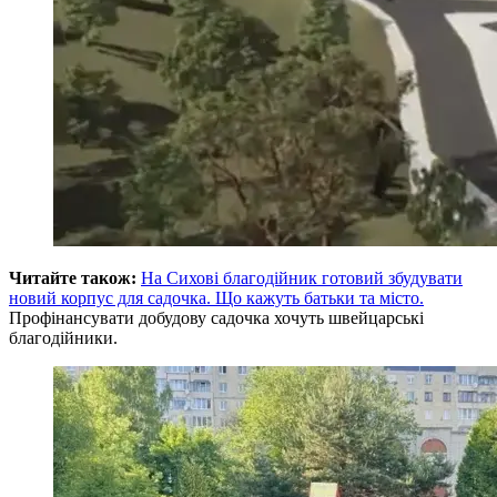
Читайте також:
На Сихові благодійник готовий збудувати
новий корпус для садочка. Що кажуть батьки та місто.
Профінансувати добудову садочка хочуть швейцарські
благодійники.