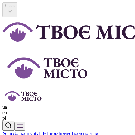
Львів
ua
en
pl
Усі публікації
CityLife
Війна
Бізнес
Транспорт та