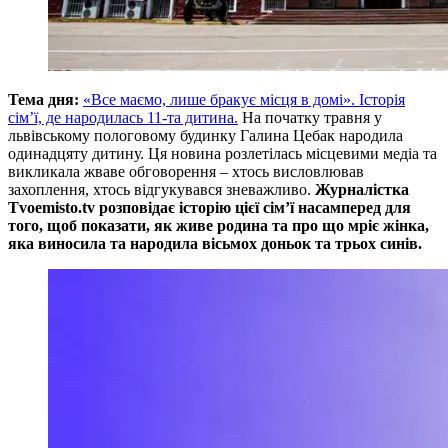
Тема дня:
«Все маємо, лише бракує місця в домі». Історія
сім’ї, де народилась 11-та дитина.
На початку травня у
львівському пологовому будинку Галина Цебак народила
одинадцяту дитину. Ця новина розлетілась місцевими медіа та
викликала жваве обговорення – хтось висловлював
захоплення, хтось відгукувався зневажливо.
Журналістка
Тvoemisto.tv розповідає історію цієї сім’ї насамперед для
того, щоб показати, як живе родина та про що мріє жінка,
яка виносила та народила вісьмох доньок та трьох синів.