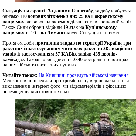
Ситуація на фронті: За даними Генштабу
, за добу відбулося
близько
110 бойових зіткнень з них 25 на Покровському
напрямку
, де ворог на окремих ділянках мав частковий успіх.
Також Сили оброни відбили 19 атак на
Куп’янському
напрямку
та 16 –
на Лиманському
. Ситуація напружена.
Протягом доби
противник завдав по території України три
ракетних із застосуванням чотирьох ракет та 38 авіаційних
ударів із застосуванням 57 КАБів, задіяв 435 дронів-
камікадзе
. Також ворог здійснив 2849 обстрілів по позиціях
наших військ та населених пунктах.
Читайте також:
На Київщині проведуть військові навчання.
Мешканців попередили про кримінальну відповідальність за
викладання в інтернет фото- чи відеоматеріалів з фіксацією
переміщення військової техніки.