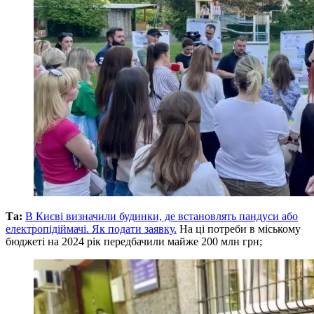
Та:
В Києві визначили будинки, де встановлять пандуси або
електропідіймачі. Як подати заявку.
На ці потреби в міському
бюджеті на 2024 рік передбачили майже 200 млн грн;