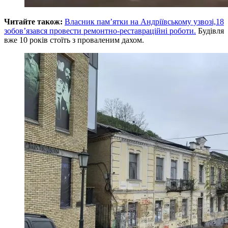
Читайте також:
Власник пам’ятки на Андріївському узвозі,18
зобов’язався провести ремонтно-реставраційні роботи.
Будівля
вже 10 років стоїть з проваленим дахом.