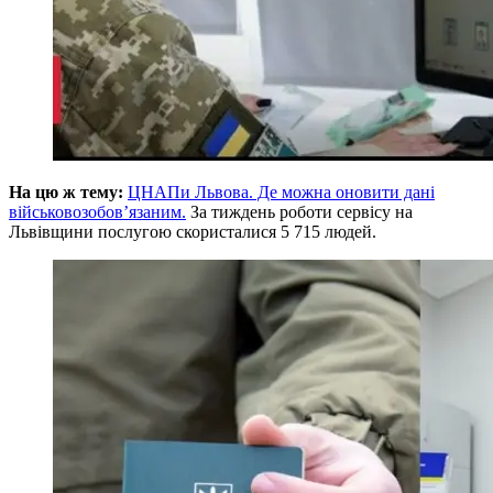
На цю ж тему:
ЦНАПи Львова. Де можна оновити дані
військовозобов’язаним.
За тиждень роботи сервісу на
Львівщини послугою скористалися 5 715 людей.