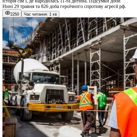
історія сім’ї, де народилась 11-та дитина. Підсумки доби
Нині 29 травня та 826 доба героїчного спротиву агресії рф.
2250
Час читання: 1 хв