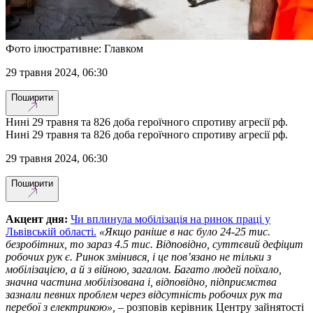
Фото ілюстративне: Главком
29 травня 2024, 06:30
Поширити
Нині 29 травня та 826 доба героїчного спротиву агресії рф.
Нині 29 травня та 826 доба героїчного спротиву агресії рф.
29 травня 2024, 06:30
Поширити
Акцент дня:
Чи вплинула мобілізація на ринок праці у
Львівській області.
«Якщо раніше в нас було 24-25 тис.
безробітних, то зараз 4.5 тис. Відповідно, суттєвий дефіцит
робочих рук є. Ринок змінився, і це пов’язано не тільки з
мобілізацією, а й з війною, загалом. Багато людей поїхало,
значна частина мобілізована і, відповідно, підприємства
зазнали певних проблем через відсутність робочих рук та
перебої з електрикою», –
розповів керівник Центру зайнятості