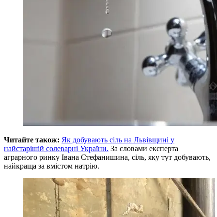
Читайте також:
Як добувають сіль на Львівщині у
найстарішій солеварні України.
За словами експерта
аграрного ринку Івана Стефанишина, сіль, яку тут добувають,
найкраща за вмістом натрію.