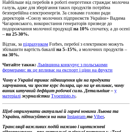
Найбільше від перебоїв в роботі енергетики страждає молочна
галузь, адже для зберігання таких продуктів потрібна
безперебійна електроенергія. За словами голови ради
директорів «Союзу молочних підприємств України»
Вадима
Чагаровського, використання генераторів призведе до
подорожчання молочної продукції
на 10%
спочатку, а до осені
–
на 25-30%.
Відтак, за
підрахунком
Forbes, перебої з електрикою можуть
збільшити вартість бакалії
на 5–15%
, а молочних продуктів –
на 30%.
Читайте також:
Львівщина конкурує з польськими
фермерами: як це впливає на експорт і ціни на фрукти
Чому в Україні триває підвищення цін на продукти
харчування, чи зросте курс долара, що на це впливає, чому
виник штучний дефіцит робочої сили. Детальніше –
у
матеріалі
журналістки
Tvoemisto.tv
.
Щоб отримувати актуальні й гарячі новини Львова та
України, підписуйтеся на наш
Instagram
та
Viber
.
Трансляції важливих подій наживо і щотижневі
відеопрограми – про актуальні львівські питання у «Темі