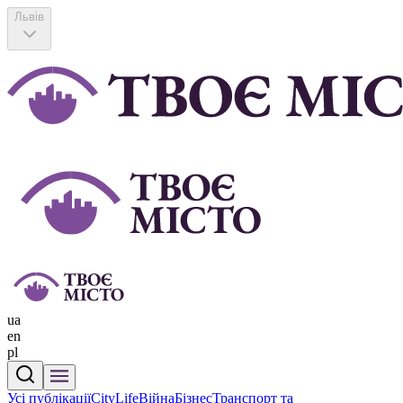
Львів
ua
en
pl
Усі публікації
CityLife
Війна
Бізнес
Транспорт та