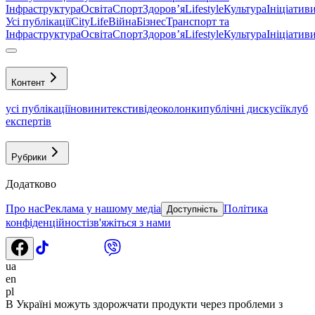
Інфраструктура
Освіта
Спорт
Здоровʼя
Lifestyle
Культура
Ініціатив
Усі публікації
CityLife
Війна
Бізнес
Транспорт та
Інфраструктура
Освіта
Спорт
Здоровʼя
Lifestyle
Культура
Ініціатив
Контент
усі публікації
новини
тексти
відео
колонки
публічні дискусії
клуб
експертів
Рубрики
Додатково
Про нас
Реклама у нашому медіа
Політика
Доступність
конфіденційності
зв'яжіться з нами
ua
en
pl
В Україні можуть здорожчати продукти через проблеми з