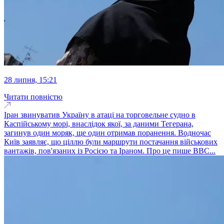
28 липня, 15:21
Читати повністю
Іран звинуватив Україну в атаці на торговельне судно в
Каспійському морі, внаслідок якої, за даними Тегерана,
загинув один моряк, ще один отримав поранення. Водночас
Київ заявляє, що ціллю були маршрути постачання військових
вантажів, пов'язаних із Росією та Іраном. Про це пише BBC...