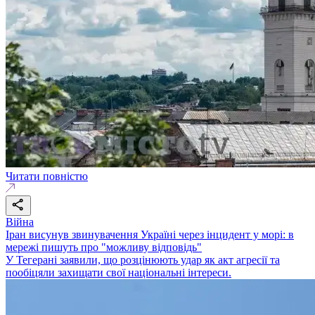
Читати повністю
Війна
Іран висунув звинувачення Україні через інцидент у морі: в
мережі пишуть про "можливу відповідь"
У Тегерані заявили, що розцінюють удар як акт агресії та
пообіцяли захищати свої національні інтереси.