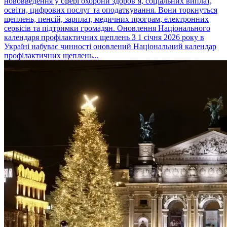
нововведення у сфері охорони здоров’я, соціальних виплат,
освіти, цифрових послуг та оподаткування. Вони торкнуться
щеплень, пенсій, зарплат, медичних програм, електронних
сервісів та підтримки громадян. Оновлення Національного
календаря профілактичних щеплень З 1 січня 2026 року в
Україні набуває чинності оновлений Національний календар
профілактичних щеплень...