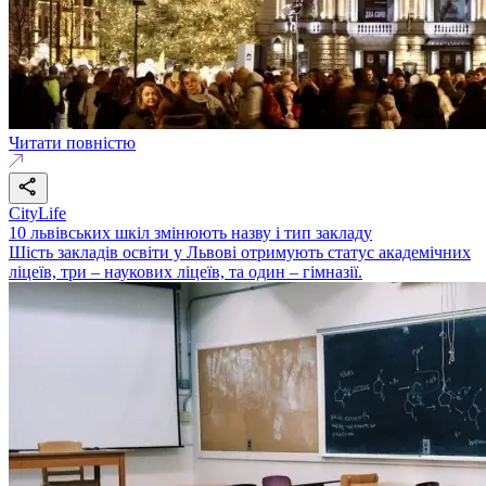
Читати повністю
CityLife
10 львівських шкіл змінюють назву і тип закладу
Шість закладів освіти у Львові отримують статус академічних
ліцеїв, три – наукових ліцеїв, та один – гімназії.