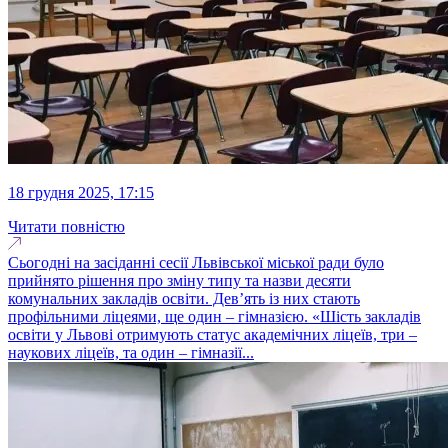
18 грудня 2025, 17:15
Читати повністю
Сьогодні на засіданні сесії Львівської міської ради було
прийнято рішення про зміну типу та назви десяти
комунальних закладів освіти. Дев’ять із них стають
профільними ліцеями, ще один – гімназією. «Шість закладів
освіти у Львові отримують статус академічних ліцеїв, три –
наукових ліцеїв, та один – гімназії...