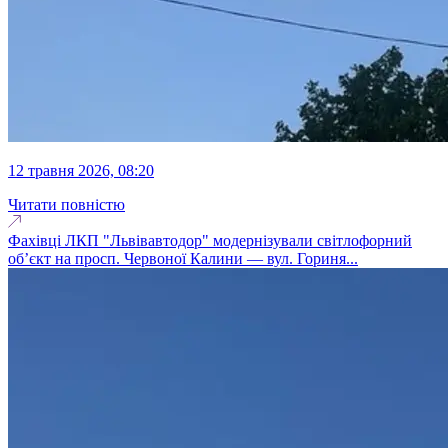
12 травня 2026, 08:20
Читати повністю
Фахівці ЛКП "Львівавтодор" модернізували світлофорний
об’єкт на просп. Червоної Калини — вул. Гориня...