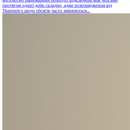
абсолютно рівномірний розподіл відключень між чергами
протягом однієї доби складно, адже розпорядження від
Укренерго щодо обсягів часто змінюються...