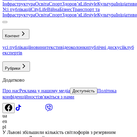
Інфраструктура
Освіта
Спорт
Здоровʼя
Lifestyle
Культура
Ініціатив
Усі публікації
CityLife
Війна
Бізнес
Транспорт та
Інфраструктура
Освіта
Спорт
Здоровʼя
Lifestyle
Культура
Ініціатив
Контент
усі публікації
новини
тексти
відео
колонки
публічні дискусії
клуб
експертів
Рубрики
Додатково
Про нас
Реклама у нашому медіа
Політика
Доступність
конфіденційності
зв'яжіться з нами
ua
en
pl
У Львові збільшили кількість світлофорів з резервним