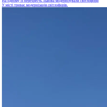
На одному із перехресть Львова модернізували світлофори
У місті триває модернізація світлофорів.