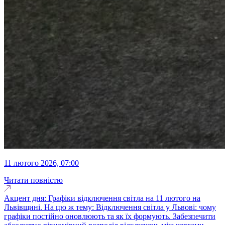
11 лютого 2026, 07:00
Читати повністю
Акцент дня: Графіки відключення світла на 11 лютого на
Львівщині. На цю ж тему: Відключення світла у Львові: чому
графіки постійно оновлюють та як їх формують. Забезпечити