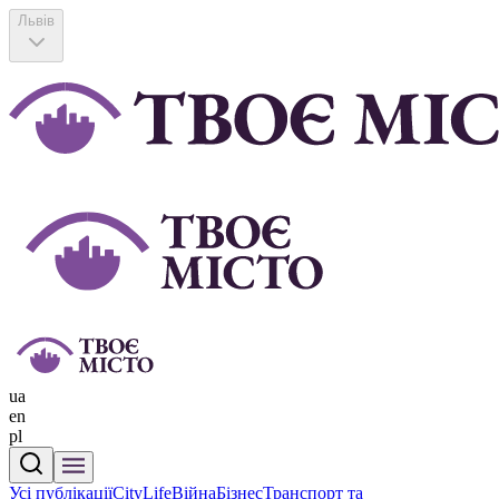
Львів
ua
en
pl
Усі публікації
CityLife
Війна
Бізнес
Транспорт та