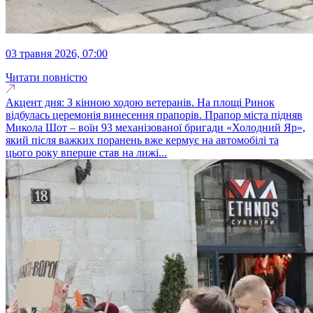
03 травня 2026, 07:00
Читати повністю
Акцент дня: З кінною ходою ветеранів. На площі Ринок
відбулась церемонія винесення прапорів. Прапор міста підняв
Микола Шот – воїн 93 механізованої бригади «Холодний Яр»,
який після важких поранень вже кермує на автомобілі та
цього року вперше став на лижі...