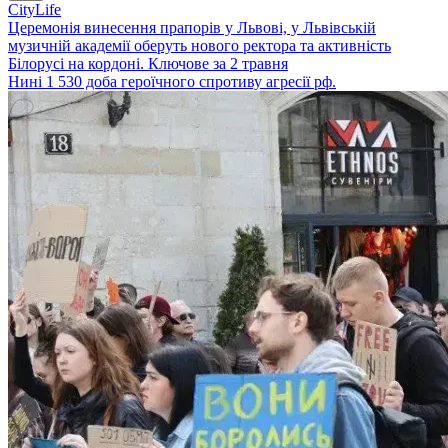
CityLife
Церемонія винесення прапорів у Львові, у Львівській
музичній академії оберуть нового ректора та активність
Білорусі на кордоні. Ключове за 2 травня
Нині 1 530 доба героїчного спротиву агресії рф.