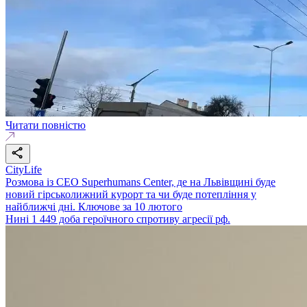
Читати повністю
CityLife
Розмова із СЕО Superhumans Center, де на Львівщині буде
новий гірськолижний курорт та чи буде потепління у
найближчі дні. Ключове за 10 лютого
Нині 1 449 доба героїчного спротиву агресії рф.