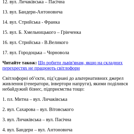
12. вул. Личаківська – Пасічна
13. вул. Бандери-Антоновича
14. вул. Стрийська - Франка
15. вул. Б. Хмельницького – Грінченка
16. вул. Стрийська - В.Великого
17. вул. Городоцька – Чорновола
Читайте також:
Що робити львів'янам, якщо на складних
перехрестях не працюють світлофори
Світлофорні об’єкти, під’єднані до альтернативних джерел
живлення (генератори, інвертори напруги), якими поділився
небайдужий бізнес, підприємства тощо:
1. пл. Митна – вул. Личаківська
2. вул. Сахарова – вул. Вітовського
3. вул. Личаківська – вул. Пасічна
4. вул. Бандери – вул. Антоновича