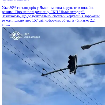
Уже 89% світлофорів у Львові можна керувати в онлайн-
режимі. Про це повідомили у ЛКП "Львівавтодор".
Зазначають, що до центральної системи керування дорожнім
рухом підключено 157 світлофорних об’єктів (близько 2,2,
тис...