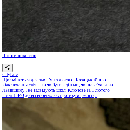
Читати повністю
CityLife
Що зміниться для львів’ян з лютого, Козицький про
відключення світла та як бути з дітьми, які переїхали на
Львівщину і не відвідують шкіл. Ключове за 1 лютого
Нині 1 440 доба героїчного спротиву агресії рф.