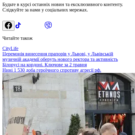
Будьте в курсі останніх новин та ексклюзивного контенту.
Слідкуйте за нами у соціальних мережах.
Читайте також
CityLife
Церемонія винесення прапорів у Львові, у Львівській
музичній академії оберуть нового ректора та активність
Білорусі на кордоні. Ключове за 2 травня
Нині 1 530 доба героїчного спротиву агресії рф.