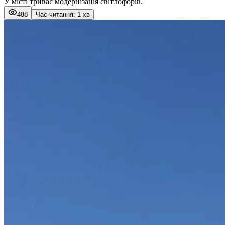
У місті триває модернізація світлофорів.
488
Час читання: 1 хв