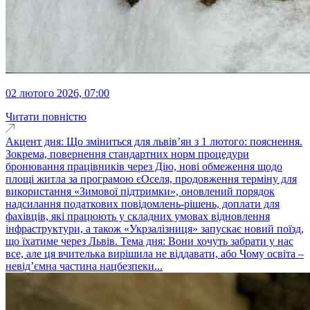
02 лютого 2026, 07:00
Читати повністю
Акцент дня: Що зміниться для львів’ян з 1 лютого: пояснення.
Зокрема, повернення стандартних норм процедури
бронювання працівників через Дію, нові обмеження щодо
площі житла за програмою єОселя, продовження терміну для
використання «Зимової підтримки», оновлений порядок
надсилання податкових повідомлень-рішень, доплати для
фахівців, які працюють у складних умовах відновлення
інфраструктури, а також «Укрзалізниця» запускає новий поїзд,
що їхатиме через Львів. Тема дня: Вони хочуть забрати у нас
все, але ця вчителька вирішила не віддавати, або Чому освіта –
невід’ємна частина нацбезпеки...