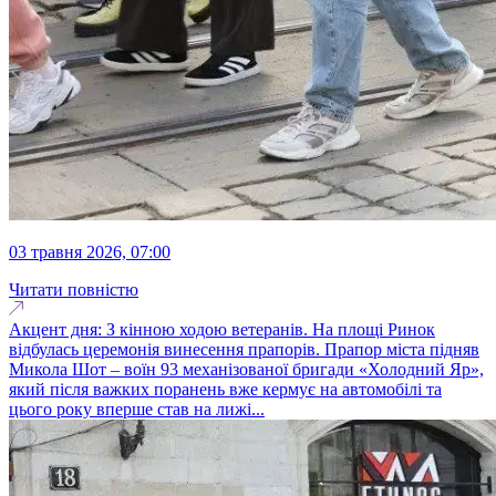
03 травня 2026, 07:00
Читати повністю
Акцент дня: З кінною ходою ветеранів. На площі Ринок
відбулась церемонія винесення прапорів. Прапор міста підняв
Микола Шот – воїн 93 механізованої бригади «Холодний Яр»,
який після важких поранень вже кермує на автомобілі та
цього року вперше став на лижі...