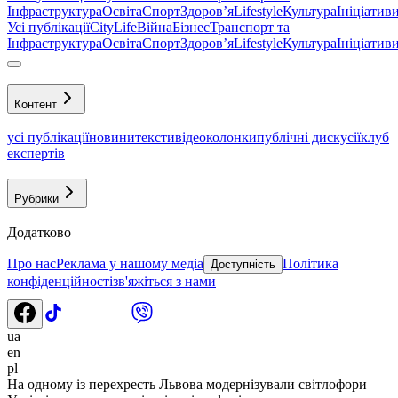
Інфраструктура
Освіта
Спорт
Здоровʼя
Lifestyle
Культура
Ініціатив
Усі публікації
CityLife
Війна
Бізнес
Транспорт та
Інфраструктура
Освіта
Спорт
Здоровʼя
Lifestyle
Культура
Ініціатив
Контент
усі публікації
новини
тексти
відео
колонки
публічні дискусії
клуб
експертів
Рубрики
Додатково
Про нас
Реклама у нашому медіа
Політика
Доступність
конфіденційності
зв'яжіться з нами
ua
en
pl
На одному із перехресть Львова модернізували світлофори