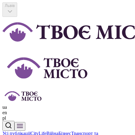
Львів
ua
en
pl
Усі публікації
CityLife
Війна
Бізнес
Транспорт та