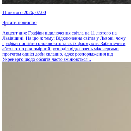
11 лютого 2026, 07:00
Читати повністю
Акцент дня: Графіки відключення світла на 11 лютого на
Львівщині. На цю ж тему: Відключення світла у Львові: чому
графіки постійно оновлюють та як їх формують. Забезпечити
абсолютно рівномірний розподіл відключень між чергами
протягом однієї доби складно, адже розпорядження від
Укренерго щодо обсягів часто змінюються...