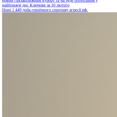
новий гірськолижний курорт та чи буде потепління у
найближчі дні. Ключове за 10 лютого
Нині 1 449 доба героїчного спротиву агресії рф.