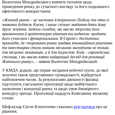
Валентина Мондриївського вивчить питання щодо
приведення ринку до сучасного вигляду та його подальшого
ефективного використання.
«Житній ринок – це частина історичного Подолу та одна із
знакових будівель Києва, і наше спільне завдання дати йому
друге життя. Задача складна, ми маємо зберегти його
призначення й архітектурне рішення та водночас зробити
його сучасним і функціональним. В Європі є достатньо
прикладів, де старовинні ринки завдяки інноваційним рішенням
та інвестиціям стали новими міськими магнітами не тільки
для місцевих мешканців, а й для туристів. Київ – європейська
столиця, і ми маємо взяти найкращий досвід для реновації
Житнього ринку»
, – заявив Валентин Мондриївський.
У КМДА додали, що перше засідання робочої групи, до якої
залучені також представники громадськості, відбудеться
найближчим часом. За результатами діяльності фахівці
підготують узагальнені пропозиції щодо майбутнього
оновлення і концепції ринку та щодо умов ймовірного
конкурсу оренди. Пропозиції нададуть Київському міському
голові.
Шеф-кухар Євген Клопотенко схвально
відгукнувся
про це
рішення.