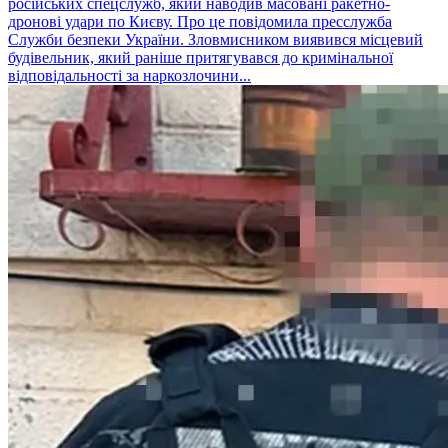
російських спецслужб, який наводив масовані ракетно-
дронові удари по Києву. Про це повідомила пресслужба
Служби безпеки України. Зловмисником виявився місцевий
будівельник, який раніше притягувався до кримінальної
відповідальності за наркозлочини...