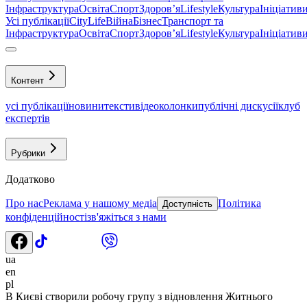
Інфраструктура
Освіта
Спорт
Здоровʼя
Lifestyle
Культура
Ініціатив
Усі публікації
CityLife
Війна
Бізнес
Транспорт та
Інфраструктура
Освіта
Спорт
Здоровʼя
Lifestyle
Культура
Ініціатив
Контент
усі публікації
новини
тексти
відео
колонки
публічні дискусії
клуб
експертів
Рубрики
Додатково
Про нас
Реклама у нашому медіа
Політика
Доступність
конфіденційності
зв'яжіться з нами
ua
en
pl
В Києві створили робочу групу з відновлення Житнього