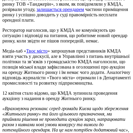
ринку ТОВ «Танджерін», з яким, як повідомляли у КМДА,
розірвали угоду,
залишається орендарем
частини приміщення
ринку і успішно доводить у суді правомірність несплати
орендної плати.
Ресторатор наголосив, що у КМДА не комунікують цю
ситуацію і відповіді на питання, що робитиме новий орендар
ринку, коли звідти не пішов попередній, немає.
Медіа-хаб «
Твоє місто
» запрошував представників КМДА
взяти участь у дискусії, але в Управлінні з питань внутрішньої
політики та зв’язків з громадськістю КМДА наголосили, що
позиція міської влади зафіксована в оголошенні про аукціон
на оренду Житнього ринку і їм немає чого додати. Аналогічну
відповідь журналісти «Твого міста» отримали і в Департаменті
промисловості та розвитку підприємництва.
12 квітня стало відомо, що КМДА зупинила проведення
аукціону з надання в оренду Житнього ринку.
«Враховуючи резонанс серед громади Києва щодо збереження
«Житнього ринку» та його цільового призначення, ми
прийняли рішення не проводити аукціон зараз, напрацювати
разом з киянами нові умови конкурсу та вимоги до
потенційного орендаря. На це нам потрібен додатковий час»,