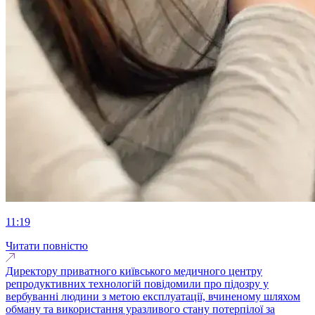
11:19
Читати повністю
Директору приватного київського медичного центру
репродуктивних технологій повідомили про підозру у
вербуванні людини з метою експлуатації, вчиненому шляхом
обману та використання уразливого стану потерпілої за