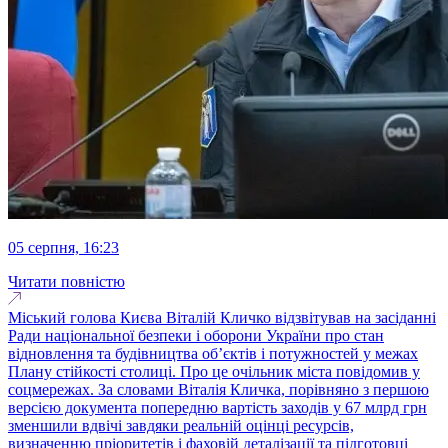
05 серпня, 16:23
Читати повністю
Міський голова Києва Віталій Кличко відзвітував на засіданні
Ради національної безпеки і оборони України про стан
відновлення та будівництва обʼєктів і потужностей у межах
Плану стійкості столиці. Про це очільник міста повідомив у
соцмережах. За словами Віталія Кличка, порівняно з першою
версією документа попередню вартість заходів у 67 млрд грн
зменшили вдвічі завдяки реальній оцінці ресурсів,
визначенню пріоритетів і фаховій деталізації та підготовці