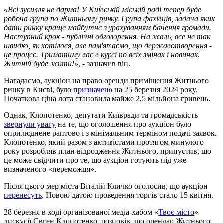
«Всі зусилля не дарма! У Київській міській раді тепер буде
робоча група по Житньому ринку. Група фахівців, задача яких
дати ринку краще майбутнє з урахуванням бачення громади.
Наступний крок - публічні обговорення. На жаль, все не так
швидко, як хотілося, але пам'ятаємо, що державотворення -
це процес. Триматиму вас в курсі по всіх змінах і новинах.
Житній буде жити!»
, - зазначив він.
Нагадаємо, аукціон на право оренди приміщення Житнього
ринку в Києві, було
призначено
на 25 березня 2024 року.
Початкова ціна лота становила майже 2,5 мільйона гривень.
Однак, Клопотенко, депутати Київради та громадськість
звернули увагу
на те, що оголошення про аукціон було
оприлюднене раптово і з мінімальним терміном подачі заявок.
Клопотенко, який разом з активістами протягом минулого
року розробляв план відродження Житнього, припустив, що
це може свідчити про те, що аукціон готують під уже
визначеного «переможця».
Після цього мер міста Віталій Кличко оголосив, що аукціон
перенесуть
. Новою датою проведення торгів стало 15 квітня.
28 березня в ході організованої медіа-хабом «
Твоє місто
»
дискусії Євген Клопотенко, розповів, що орендар Житнього