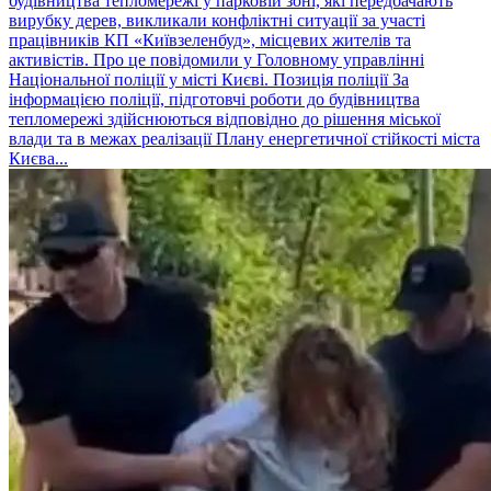
будівництва тепломережі у парковій зоні, які передбачають
вирубку дерев, викликали конфліктні ситуації за участі
працівників КП «Київзеленбуд», місцевих жителів та
активістів. Про це повідомили у Головному управлінні
Національної поліції у місті Києві. Позиція поліції За
інформацією поліції, підготовчі роботи до будівництва
тепломережі здійснюються відповідно до рішення міської
влади та в межах реалізації Плану енергетичної стійкості міста
Києва...