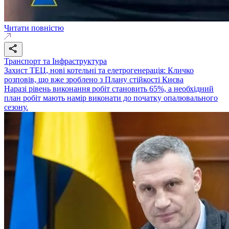
Читати повністю
Транспорт та Інфраструктура
Захист ТЕЦ, нові котельні та елетрогенерація: Кличко
розповів, що вже зроблено з Плану стійкості Києва
Наразі рівень виконання робіт становить 65%, а необхідний
план робіт мають намір виконати до початку опалювального
сезону.