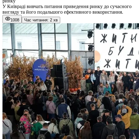
ринку
У Київраді вивчать питання приведення ринку до сучасного
вигляду та його подальшого ефективного використання.
1008
Час читання: 2 хв