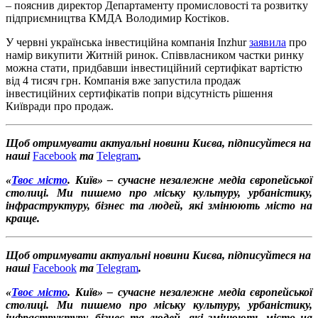
– пояснив директор Департаменту промисловості та розвитку
підприємництва КМДА Володимир Костіков.
У червні українська інвестиційна компанія Inzhur
заявила
про
намір викупити Житній ринок. Співвласником частки ринку
можна стати, придбавши інвестиційний сертифікат вартістю
від 4 тисяч грн. Компанія вже запустила продаж
інвестиційних сертифікатів попри відсутність рішення
Київради про продаж.
Щоб отримувати актуальні новини Києва, підписуйтеся на
наші
Facebook
та
Telegram
.
«
Твоє місто
. Київ» – сучасне незалежне медіа європейської
столиці. Ми пишемо про міську культуру, урбаністику,
інфраструктуру, бізнес та людей, які змінюють місто на
краще.
Щоб отримувати актуальні новини Києва, підписуйтеся на
наші
Facebook
та
Telegram
.
«
Твоє місто
. Київ» – сучасне незалежне медіа європейської
столиці. Ми пишемо про міську культуру, урбаністику,
інфраструктуру, бізнес та людей, які змінюють місто на