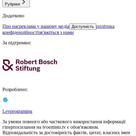
Рубрики
Додатково
про нас
реклама у нашому медіа
політика
Доступність
конфіденційності
зв'яжіться з нами
За підтримки
:
Розроблено
:
Levprograming
За умови повного або часткового використання iнформацiї
гіперпосилання на tvoemisto.tv є обов'язковим.
Відповідальність за достовірність фактів, цитат, власних імен