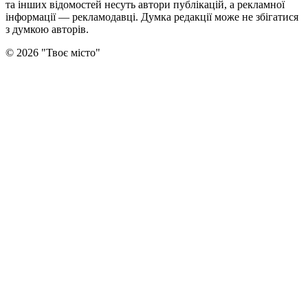
та інших відомостей несуть автори публікацій, а рекламної
інформації — рекламодавці. Думка редакцiї може не збiгатися
з думкою авторiв.
©
2026
"
Твоє місто
"