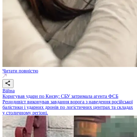
Читати повністю
Війна
Коригував удари по Києву: СБУ затримала агента ФСБ
Рецидивіст виконував завдання ворога з наведення російської
балістики і ударних дронів по логістичних центрах та складах
у столичному регіоні.