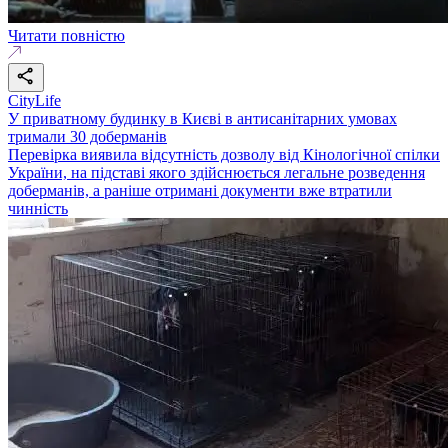
Читати повністю
CityLife
У приватному будинку в Києві в антисанітарних умовах
тримали 30 доберманів
Перевірка виявила відсутність дозволу від Кінологічної спілки
України, на підставі якого здійснюється легальне розведення
доберманів, а раніше отримані документи вже втратили
чинність