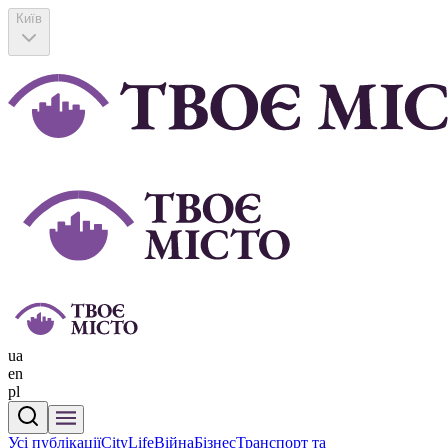
Київ
ua
en
pl
Усі публікації
CityLife
Війна
Бізнес
Транспорт та