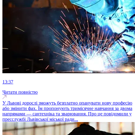
13:37
Читати повністю
У Львові дорослі зможуть безплатно опанувати нову професію
або змінити фах. Їм пропонують тримісячне навчання за двома
напрямами — сантехніка та зварювання. Про це повідомили у
пресслужбі Львівської міської ради...