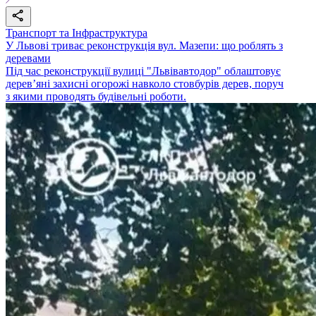
Транспорт та Інфраструктура
У Львові триває реконструкція вул. Мазепи: що роблять з
деревами
Під час реконструкції вулиці "Львівавтодор" облаштовує
дерев’яні захисні огорожі навколо стовбурів дерев, поруч
з якими проводять будівельні роботи.