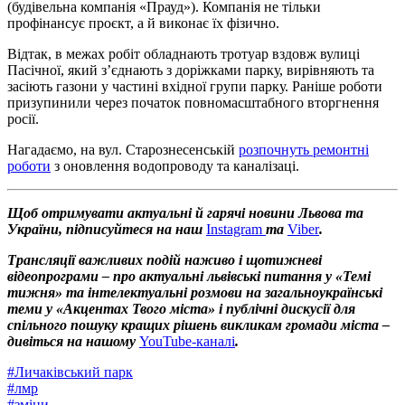
(будівельна компанія «Прауд»). Компанія не тільки
профінансує проєкт, а й виконає їх фізично.
Відтак, в межах робіт обладнають тротуар вздовж вулиці
Пасічної, який з’єднають з доріжками парку, вирівняють та
засіють газони у частині вхідної групи парку. Раніше роботи
призупинили через початок повномасштабного вторгнення
росії.
Нагадаємо, на вул. Старознесенській
розпочнуть ремонтні
роботи
з оновлення водопроводу та каналізаці.
Щоб отримувати актуальні й гарячі новини Львова та
України, підписуйтеся на наш
Instagram
та
Viber
.
Трансляції важливих подій наживо і щотижневі
відеопрограми – про актуальні львівські питання у «Темі
тижня» та інтелектуальні розмови на загальноукраїнські
теми у «Акцентах Твого міста» і публічні дискусії для
спільного пошуку кращих рішень викликам громади міста –
дивіться на нашому
YouTube-каналі
.
#
Личаківський парк
#
лмр
#
зміни