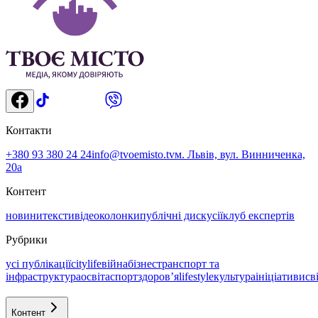
Контакти
+380 93 380 24 24
info@tvoemisto.tv
м. Львів, вул. Винниченка,
20а
Контент
новини
тексти
відео
колонки
публічні дискусії
клуб експертів
Рубрики
усі публікації
citylife
війна
бізнес
транспорт та
інфраструктура
освіта
спорт
здоровʼя
lifestyle
культура
ініціативи
св
Контент