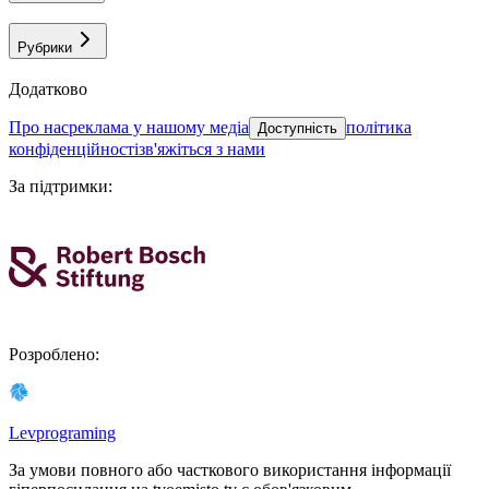
Рубрики
Додатково
про нас
реклама у нашому медіа
політика
Доступність
конфіденційності
зв'яжіться з нами
За підтримки
:
Розроблено
:
Levprograming
За умови повного або часткового використання iнформацiї