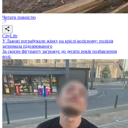
Читати повністю
CityLife
У Львові пограбували жінку на кріслі колісному: поліція
затримала підозрюваного
За скоєне фігуранту загрожує до десяти років позбавлення
волі.