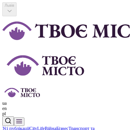
Львів
ua
en
pl
Усі публікації
CityLife
Війна
Бізнес
Транспорт та