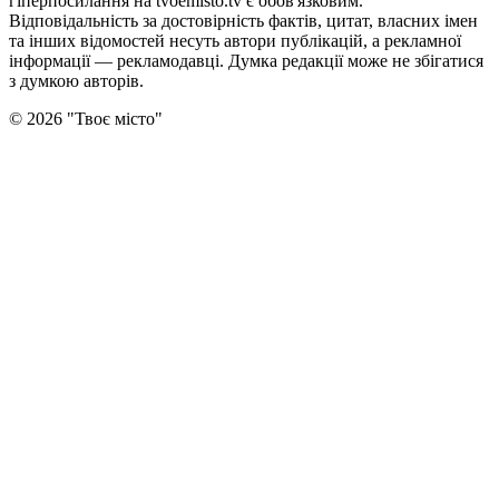
гіперпосилання на tvoemisto.tv є обов'язковим.
Відповідальність за достовірність фактів, цитат, власних імен
та інших відомостей несуть автори публікацій, а рекламної
інформації — рекламодавці. Думка редакцiї може не збiгатися
з думкою авторiв.
©
2026
"
Твоє місто
"