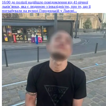
16:00 до поліції надійшло повідомлення від 41-річної
львів’янки, яка є людиною з інвалідністю, про те, що її
пограбували на вулиці Городоцькій у Львові...