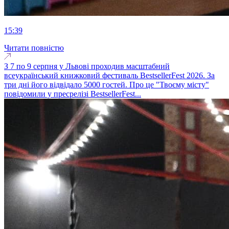
15:39
Читати повністю
З 7 по 9 серпня у Львові проходив масштабний
всеукраїнський книжковий фестиваль BestsellerFest 2026. За
три дні його відвідало 5000 гостей. Про це "Твоєму місту"
повідомили у пресрелізі BestsellerFest...