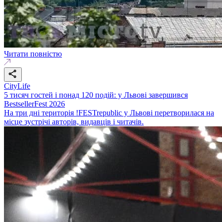
Читати повністю
CityLife
5 тисяч гостей і понад 120 подій: у Львові завершився
BestsellerFest 2026
На три дні територія !FESTrepublic у Львові перетворилася на
місце зустрічі авторів, видавців і читачів.