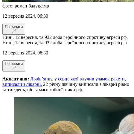
фото: роман балук/лмр
12 вересня 2024, 06:30
Поширити
Нині, 12 вересня, та 932 доба героїчного спротиву агресії рф.
Нині, 12 вересня, та 932 доба героїчного спротиву агресії рф.
12 вересня 2024, 06:30
Поширити
Акцент дня:
Львів’янку, у серце якої влучив уламок ракети,
виписали з лікарні.
22-річну дівчину виписали з лікарні рівно
за тиждень, після масштабної атаки рф.