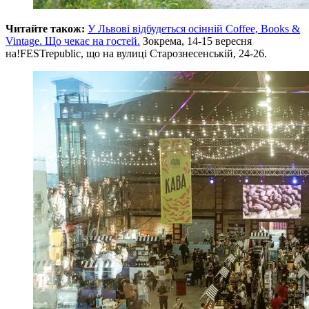
Читайте також:
У Львові відбудеться осінній Coffee, Books &
Vintage. Що чекає на гостей.
Зокрема, 14-15 вересня
на!FESTrepublic, що на вулиці Старознесенській, 24-26.