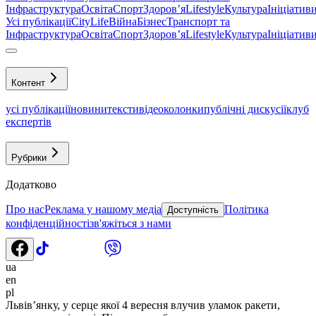
Інфраструктура
Освіта
Спорт
Здоровʼя
Lifestyle
Культура
Ініціатив
Усі публікації
CityLife
Війна
Бізнес
Транспорт та
Інфраструктура
Освіта
Спорт
Здоровʼя
Lifestyle
Культура
Ініціатив
Контент
усі публікації
новини
тексти
відео
колонки
публічні дискусії
клуб
експертів
Рубрики
Додатково
Про нас
Реклама у нашому медіа
Політика
Доступність
конфіденційності
зв'яжіться з нами
ua
en
pl
Львів’янку, у серце якої 4 вересня влучив уламок ракети,