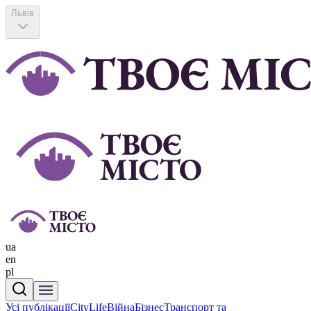
Львів
ua
en
pl
Усі публікації
CityLife
Війна
Бізнес
Транспорт та