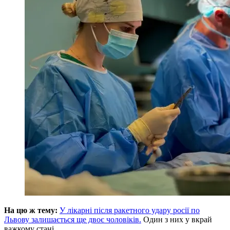
На цю ж тему:
У лікарні після ракетного удару росії по
Львову залишається ще двоє чоловіків.
Один з них у вкрай
важкому стані.