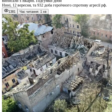
виписали з лікарні. Підсумки доби
Нині, 12 вересня, та 932 доба героїчного спротиву агресії рф.
1381
Час читання: 1 хв