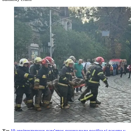
Та:
19 архітектурних пам’яток пошкодили російські ракети у