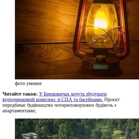
фото умовне
Читайте також
:
У Брюховичах хочуть збудувати
відпочинковий комплекс зі СПА та басейнами.
Проєкт
передбачає будівництво чотириповерхових будівель з
апартаментами;