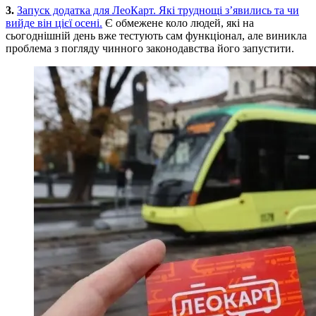
3.
Запуск додатка для ЛеоКарт. Які труднощі з’явились та чи
вийде він цієї осені.
Є обмежене коло людей, які на
сьогоднішній день вже тестують сам функціонал, але виникла
проблема з погляду чинного законодавства його запустити.