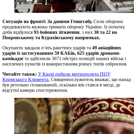
Ситуація на фронті: За даними Генштабу,
Сили оборони
продовжують мужньо тримати оборону України. Із початку
доби відбулося
93 бойових зіткнення
, з них
30 та 22 на
Покровському та Курахівському напрямках.
Окупанти завдали п’ять ракетних ударів та
49 авіаційних
ударів із застосуванням 59 КАБів, 625 ударів дронами-
камікадзе
та здійснили 3671 обстріл позицій наших військ і
населених пунктів із використанням різних типів озброєння.
Читайте також:
У Києві побили митрополита ПЦУ
Кримського Климента.
Священнослужитель вважає, що напад
був ретельно спланований, оскільки він стався в місці, де
відсутні камери спостереження.