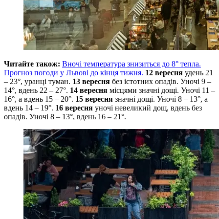
Читайте також:
Вночі температура знизиться до 8° тепла.
Прогноз погоди у Львові до кінця тижня.
12 вересня
удень 21
– 23°, уранці туман.
13 вересня
без істотних опадів. Уночі 9 –
14°, вдень 22 – 27°.
14 вересня
місцями значні дощі. Уночі 11 –
16°, а вдень 15 – 20°.
15 вересня
значні дощі. Уночі 8 – 13°, а
вдень 14 – 19°.
16 вересня
уночі невеликий дощ, вдень без
опадів. Уночі 8 – 13°, вдень 16 – 21°.