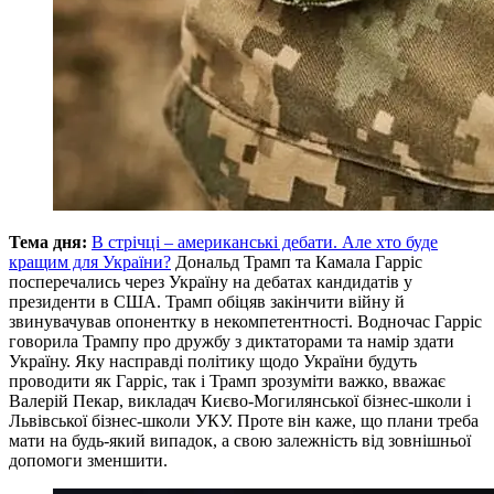
Тема дня:
В стрічці – американські дебати. Але хто буде
кращим для України?
Дональд Трамп та Камала Гарріс
посперечались через Україну на дебатах кандидатів у
президенти в США. Трамп обіцяв закінчити війну й
звинувачував опонентку в некомпетентності. Водночас Гарріс
говорила Трампу про дружбу з диктаторами та намір здати
Україну. Яку насправді політику щодо України будуть
проводити як Гарріс, так і Трамп зрозуміти важко, вважає
Валерій Пекар, викладач Києво-Могилянської бізнес-школи і
Львівської бізнес-школи УКУ. Проте він каже, що плани треба
мати на будь-який випадок, а свою залежність від зовнішньої
допомоги зменшити.