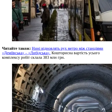
Читайте також:
Нині відновлять рух метро між станціями
«Деміївська» – «Либідська».
Кошторисна вартість усього
комплексу робіт склала 383 млн грн.