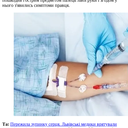
пошкодив гострим предметом палець лівої руки і згодом у
нього з'явились симптоми правця.
Та:
Пережила зупинку серця. Львівські медики врятували