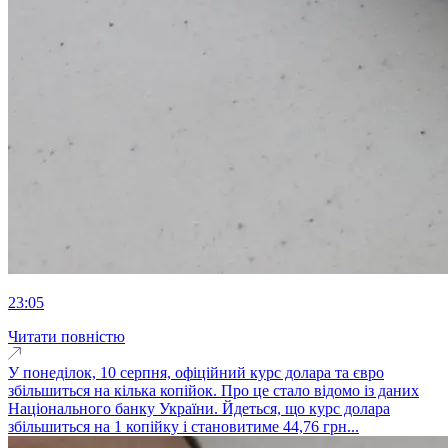
23:05
Читати повністю
У понеділок, 10 серпня, офіційний курс долара та євро
збільшиться на кілька копійок. Про це стало відомо із даних
Національного банку України. Йдеться, що курс долара
збільшиться на 1 копійку і становитиме 44,76 грн...