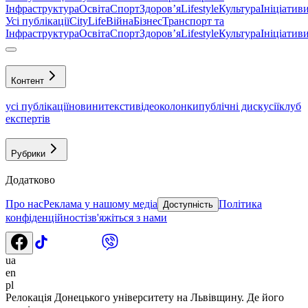
Інфраструктура
Освіта
Спорт
Здоровʼя
Lifestyle
Культура
Ініціатив
Усі публікації
CityLife
Війна
Бізнес
Транспорт та
Інфраструктура
Освіта
Спорт
Здоровʼя
Lifestyle
Культура
Ініціатив
Контент
усі публікації
новини
тексти
відео
колонки
публічні дискусії
клуб
експертів
Рубрики
Додатково
Про нас
Реклама у нашому медіа
Політика
Доступність
конфіденційності
зв'яжіться з нами
ua
en
pl
Релокація Донецького університету на Львівщину. Де його