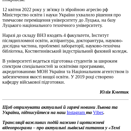
12 квітня 2022 року у зв'язку із збройною агресію рф
Міністерство освіти і науки України ухвалило рішення про
тимчасове переміщення університету до Луцька, на базу
Луцького національного технічного університету.
Наразі до складу ВНЗ входять 4 факультети, Інститут
післядипломної освіти, аспірантура, докторантура, науково-
дослідна частина, проблемні лабораторії, науково-технічна
бібліотека, Костянтинівський індустріальний фаховий коледж.
В університеті ведеться підготовка студентів за широким
спектром спеціальностей за освітніми програмами,
акредитованими МОН України та Національним агентством із
забезпечення якості вищої освіти. У 2019 році створено
кафедру військової підготовки.
Юлія Кметик
Щоб отримувати актуальні й гарячі новини Львова та
України, підписуйтеся на наш
Instagram
та
Viber
.
Трансляції важливих подій наживо і щотижневі
відеопрограми – про актуальні львівські питання у «Темі