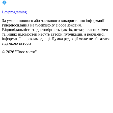
Levprograming
За умови повного або часткового використання iнформацiї
гіперпосилання на tvoemisto.tv є обов'язковим.
Відповідальність за достовірність фактів, цитат, власних імен
та інших відомостей несуть автори публікацій, а рекламної
інформації — рекламодавці. Думка редакцiї може не збiгатися
з думкою авторiв.
©
2026
"
Твоє місто
"