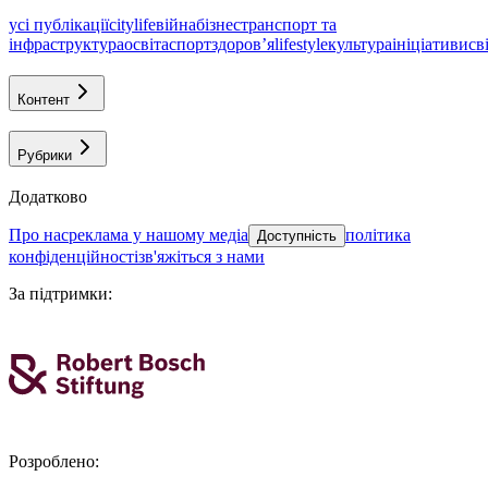
усі публікації
citylife
війна
бізнес
транспорт та
інфраструктура
освіта
спорт
здоровʼя
lifestyle
культура
ініціативи
св
Контент
Рубрики
Додатково
про нас
реклама у нашому медіа
політика
Доступність
конфіденційності
зв'яжіться з нами
За підтримки
:
Розроблено
: