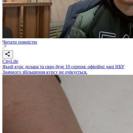
Читати повністю
CityLife
Який курс долара та євро буде 10 серпня: офіційні дані НБУ
Значного збільшення курсу не очікується.