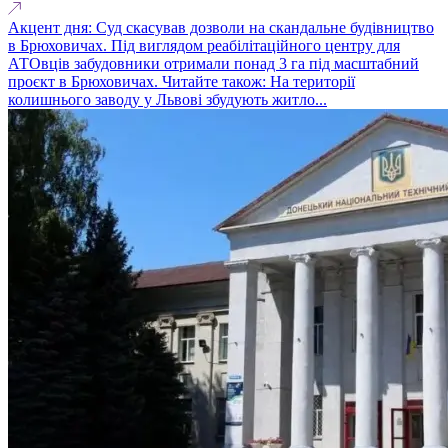
Акцент дня: Суд скасував дозволи на скандальне будівництво
в Брюховичах. Під виглядом реабілітаційного центру для
АТОвців забудовники отримали понад 3 га під масштабний
проєкт в Брюховичах. Читайте також: На території
колишнього заводу у Львові збудують житло...