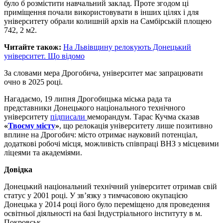
було б розмістити навчальний заклад. Проте згодом ці
приміщення почали використовувати в інших цілях і для
університету обрали колишній архів на Самбірській площею
742, 2 м2.
Читайте також:
На Львівщину релокують Донецький
університет. Що відомо
За словами мера Дрогобича, університет має запрацювати
очно в 2025 році.
Нагадаємо, 19 липня Дрогобицька міська рада та
представники Донецького національного технічного
університету
підписали
меморандум. Тарас Кучма сказав
«
Твоєму місту
»
, що релокація університету лише позитивно
вплине на Дрогобич: місто отримає науковий потенціал,
додаткові робочі місця, можливість співпраці ВНЗ з місцевими
ліцеями та академіями.
Довідка
Донецький національний технічний університет отримав свій
статус у 2001 році. У зв’язку з тимчасовою окупацією
Донецька у 2014 році його було переміщено для проведення
освітньої діяльності на базі Індустріального інституту в м.
Покровськ.