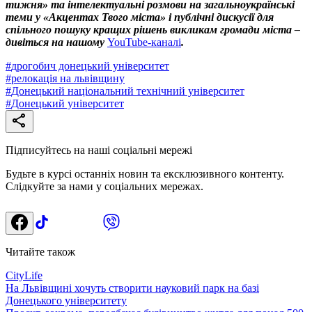
тижня» та інтелектуальні розмови на загальноукраїнські
теми у «Акцентах Твого міста» і публічні дискусії для
спільного пошуку кращих рішень викликам громади міста –
дивіться на нашому
YouTube-каналі
.
#
дрогобич донецький університет
#
релокація на львівщину
#
Донецький національний технічний університет
#
Донецький університет
Підписуйтесь на наші соціальні мережі
Будьте в курсі останніх новин та ексклюзивного контенту.
Слідкуйте за нами у соціальних мережах.
Читайте також
CityLife
На Львівщині хочуть створити науковий парк на базі
Донецького університету