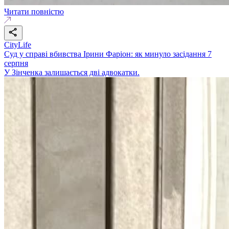
Читати повністю
CityLife
Суд у справі вбивства Ірини Фаріон: як минуло засідання 7
серпня
У Зінченка залишається дві адвокатки.