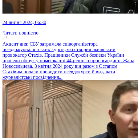
24 липня 2024, 06:30
Читати повністю
Акцент дня: СБУ затримала співорганізатора
псевдожурналістських курсів, які створив львівський
провокатор Стахів. Працівники Служби безпеки України
провели обшук у помешканні 44-річного пропагандиста Жана
Новосельцева. З квітня 2024 року він разом з Остапом
Стахівим почали проводити псевдокурси й видавати
журналістські посвідчення...