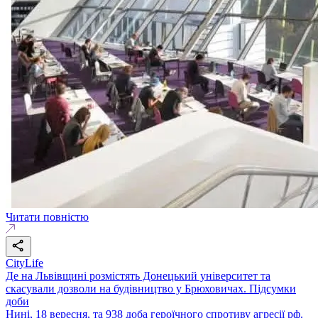
Читати повністю
CityLife
Де на Львівщині розмістять Донецький університет та
скасували дозволи на будівництво у Брюховичах. Підсумки
доби
Нині, 18 вересня, та 938 доба героїчного спротиву агресії рф.