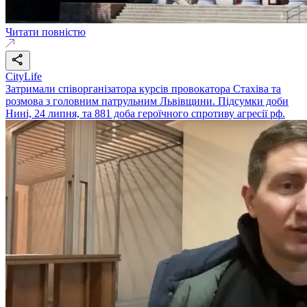
Читати повністю
CityLife
Затримали співорганізатора курсів провокатора Стахіва та
розмова з головним патрульним Львівщини. Підсумки доби
Нині, 24 липня, та 881 доба героїчного спротиву агресії рф.