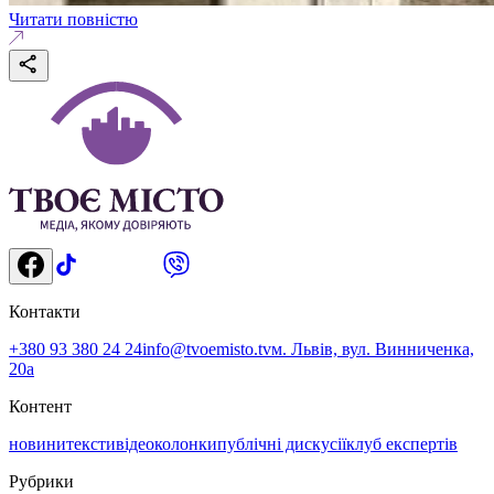
Читати повністю
Контакти
+380 93 380 24 24
info@tvoemisto.tv
м. Львів, вул. Винниченка,
20а
Контент
новини
тексти
відео
колонки
публічні дискусії
клуб експертів
Рубрики