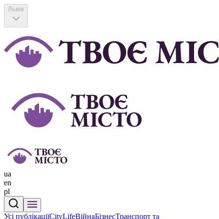
Львів
ua
en
pl
Усі публікації
CityLife
Війна
Бізнес
Транспорт та