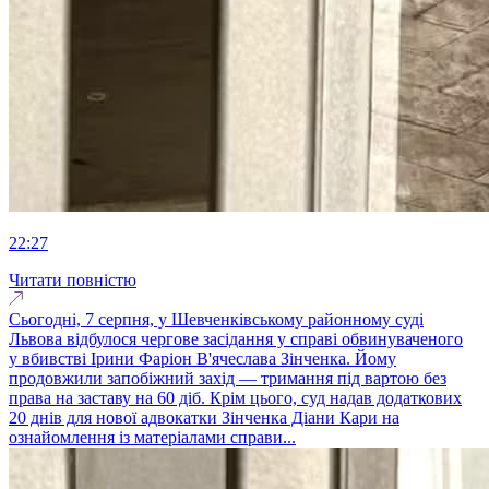
22:27
Читати повністю
Сьогодні, 7 серпня, у Шевченківському районному суді
Львова відбулося чергове засідання у справі обвинуваченого
у вбивстві Ірини Фаріон В'ячеслава Зінченка. Йому
продовжили запобіжний захід — тримання під вартою без
права на заставу на 60 діб. Крім цього, суд надав додаткових
20 днів для нової адвокатки Зінченка Діани Кари на
ознайомлення із матеріалами справи...