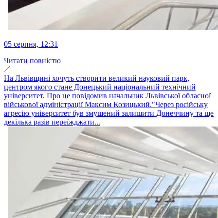
05 серпня, 12:31
Читати повністю
На Львівщині хочуть створити великий науковий парк,
центром якого стане Донецький національний технічний
університет. Про це повідомив начальник Львівської обласної
військової адміністрації Максим Козицький."Через рociйську
агресію університет був змушений залишити Донеччину та ще
декілька разів переїжджати...