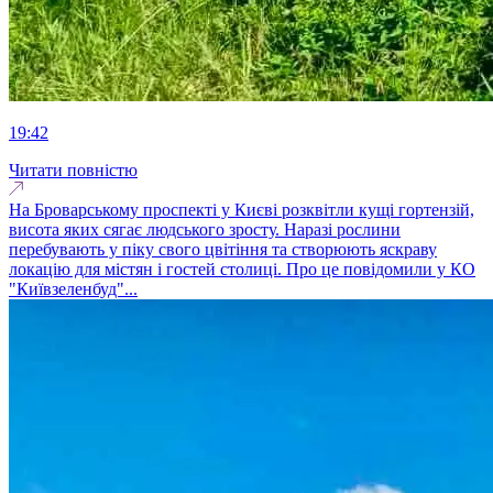
19:42
Читати повністю
На Броварському проспекті у Києві розквітли кущі гортензій,
висота яких сягає людського зросту. Наразі рослини
перебувають у піку свого цвітіння та створюють яскраву
локацію для містян і гостей столиці. Про це повідомили у КО
"Київзеленбуд"...