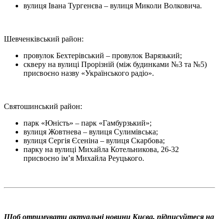
вулиця Івана Тургенєва – вулиця Миколи Волковича.
Шевченківський район:
провулок Бехтерівський – провулок Варязький;
скверу на вулиці Прорізній (між будинками №3 та №5)
присвоєно назву «Українського радіо».
Святошинський район:
парк «Юність» – парк «Гамбурзький»;
вулиця Жовтнева – вулиця Сулимівська;
вулиця Сергія Єсеніна – вулиця Скарбова;
парку на вулиці Михайла Котельникова, 26-32
присвоєно ім’я Михайла Реуцького.
Щоб отримувати актуальні новини Києва, підписуйтеся на