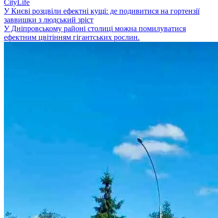
CityLife
У Києві розцвіли ефектні кущі: де подивитися на гортензії
заввишки з людський зріст
У Дніпровському районі столиці можна помилуватися
ефектним цвітінням гігантських рослин.