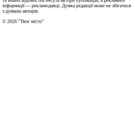
та інших відомостей несуть автори публікацій, а рекламної
інформації — рекламодавці. Думка редакцiї може не збiгатися
з думкою авторiв.
©
2026
"
Твоє місто
"