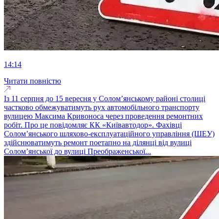
14:14
Читати повністю
Із 11 серпня до 15 вересня у Соломʼянському районі столиці
частково обмежуватимуть рух автомобільного транспорту
вулицею Максима Кривоноса через проведення ремонтних
робіт. Про це повідомляє КК «Київавтодор». Фахівці
Солом’янського шляхово-експлуатаційного управління (ШЕУ)
здійснюватимуть ремонт поетапно на ділянці від вулиці
Солом’янської до вулиці Преображенської...