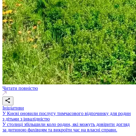
Читати повністю
Ініціативи
У Києві оновили послугу тимчасового відпочинку для родин
з дітьми з інвалідністю
У столиці збільшили коло родин, які можуть довірити догляд
за дитиною фахівцям та викроїти час на власні справи.