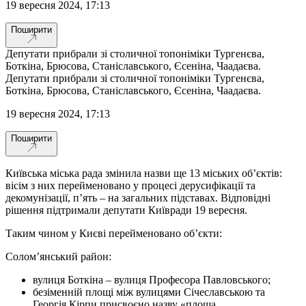
19 вересня 2024, 17:13
Поширити
Депутати прибрали зі столичної топоніміки Тургенєва,
Боткіна, Брюсова, Станіславського, Єсеніна, Чаадаєва.
Депутати прибрали зі столичної топоніміки Тургенєва,
Боткіна, Брюсова, Станіславського, Єсеніна, Чаадаєва.
19 вересня 2024, 17:13
Поширити
Київська міська рада змінила назви ще 13 міських об’єктів:
вісім з них перейменовано у процесі дерусифікації та
декомунізації, п’ять – на загальних підставах. Відповідні
рішення підтримали депутати Київради 19 вересня.
Таким чином у Києві перейменовано об’єкти:
Солом’янський район:
вулиця Боткіна – вулиця Професора Павловського;
безіменній площі між вулицями Січеславською та
Георгія Кірпи присвоєно назву «площа