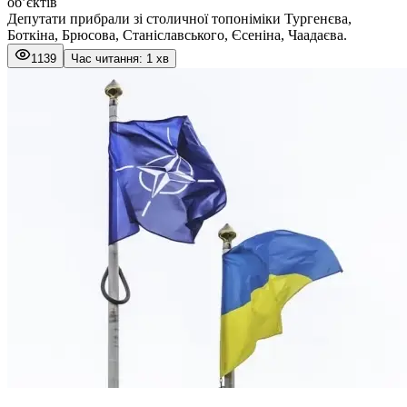
об’єктів
Депутати прибрали зі столичної топоніміки Тургенєва,
Боткіна, Брюсова, Станіславського, Єсеніна, Чаадаєва.
1139
Час читання: 1 хв