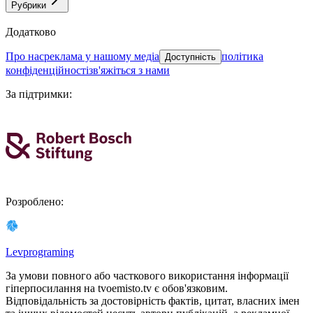
Рубрики
Додатково
про нас
реклама у нашому медіа
політика
Доступність
конфіденційності
зв'яжіться з нами
За підтримки
:
Розроблено
:
Levprograming
За умови повного або часткового використання iнформацiї
гіперпосилання на tvoemisto.tv є обов'язковим.
Відповідальність за достовірність фактів, цитат, власних імен