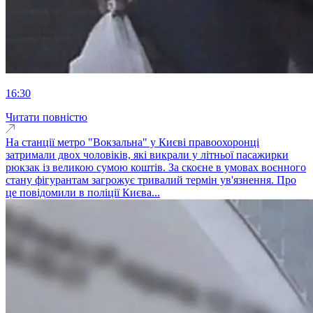
16:30
Читати повністю
На станції метро "Вокзальна" у Києві правоохоронці
затримали двох чоловіків, які викрали у літньої пасажирки
рюкзак із великою сумою коштів. За скоєне в умовах воєнного
стану фігурантам загрожує тривалий термін ув'язнення. Про
це повідомили в поліції Києва...