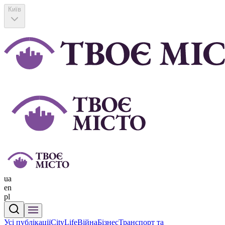
Київ
ua
en
pl
Усі публікації
CityLife
Війна
Бізнес
Транспорт та