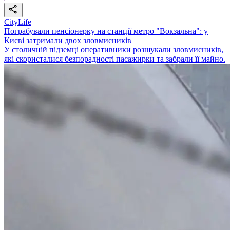
CityLife
Пограбували пенсіонерку на станції метро "Вокзальна": у
Києві затримали двох зловмисників
У столичній підземці оперативники розшукали зловмисників,
які скористалися безпорадності пасажирки та забрали її майно.