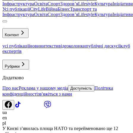
Інфраструктура
Освіта
Спорт
Здоровʼя
Lifestyle
Культура
Ініціатив
Усі публікації
CityLife
Війна
Бізнес
Транспорт та
Інфраструктура
Освіта
Спорт
Здоровʼя
Lifestyle
Культура
Ініціатив
Контент
усі публікації
новини
тексти
відео
колонки
публічні дискусії
клуб
експертів
Рубрики
Додатково
Про нас
Реклама у нашому медіа
Політика
Доступність
конфіденційності
зв'яжіться з нами
ua
en
pl
У Києві з’явилась площа НАТО та перейменовано ще 12