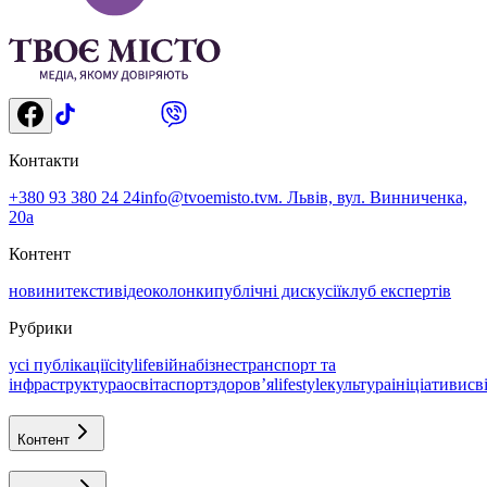
Контакти
+380 93 380 24 24
info@tvoemisto.tv
м. Львів, вул. Винниченка,
20а
Контент
новини
тексти
відео
колонки
публічні дискусії
клуб експертів
Рубрики
усі публікації
citylife
війна
бізнес
транспорт та
інфраструктура
освіта
спорт
здоровʼя
lifestyle
культура
ініціативи
св
Контент