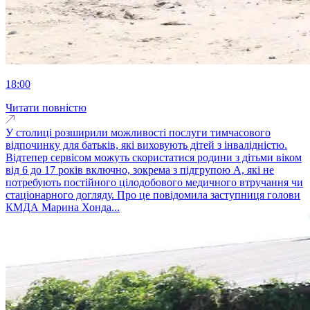
18:00
Читати повністю
У столиці розширили можливості послуги тимчасового
відпочинку для батьків, які виховують дітей з інвалідністю.
Відтепер сервісом можуть скористатися родини з дітьми віком
від 6 до 17 років включно, зокрема з підгрупою А, які не
потребують постійного цілодобового медичного втручання чи
стаціонарного догляду. Про це повідомила заступниця голови
КМДА Марина Хонда...