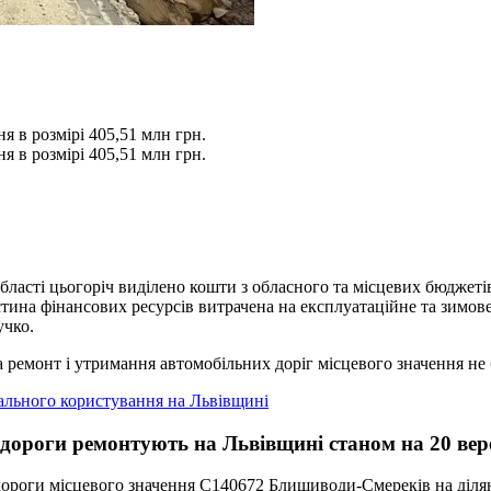
я в розмірі 405,51 млн грн.
я в розмірі 405,51 млн грн.
бласті цьогоріч виділено кошти з обласного та місцевих бюджеті
тина фінансових ресурсів витрачена на експлуатаційне та зимове
учко.
а ремонт і утримання автомобільних доріг місцевого значення не
гального користування на Львівщині
 дороги ремонтують на Львівщині станом на 20 вер
дороги місцевого значення С140672 Блищиводи-Смереків на ділян