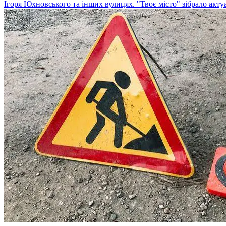
Ігоря Юхновського та інших вулицях. "Твоє місто" зібрало акту