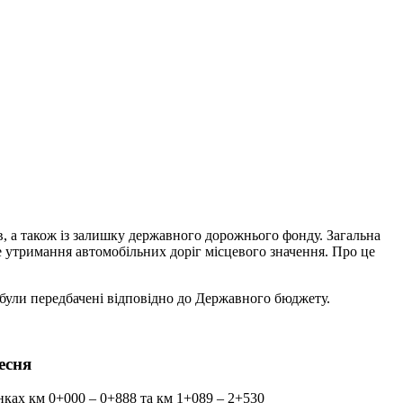
в, а також із залишку державного дорожнього фонду. Загальна
 утримання автомобільних доріг місцевого значення. Про це
 були передбачені відповідно до Державного бюджету.
есня
ках км 0+000 – 0+888 та км 1+089 – 2+530