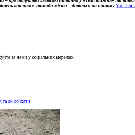
и – про актуальні львівські питання у «Темі тижня» та інтел
х рішень викликам громади міста – дивіться на нашому
YouTube-
куйте за нами у соціальних мережах.
 та як об'їхати