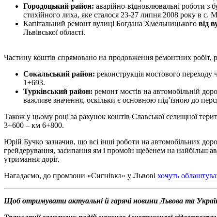
Городоцький район:
аварійно-відновлювальні роботи з бу
стихійного лиха, яке сталося 23-27 липня 2008 року в с. 
Капітальний ремонт вулиці Богдана Хмельницького
від в
Львівської області.
Частину коштів спрямовано на продовження ремонтних робіт, ро
Сокальський район:
реконструкція мостового переходу ч
1+693.
Турківський район:
ремонт мостів на автомобільній доро
важливе значення, оскільки є основною під’їзною до пер
Також у цьому році за рахунок коштів Славської селищної тери
3+600 – км 6+800.
Юрій Бучко зазначив, що всі інші роботи на автомобільних дор
грейдерування, засипання ям і промоїн щебенем на найбільш ава
утримання доріг.
Нагадаємо, до промзони «Сигнівка» у Львові
хочуть облаштува
Щоб отримувати актуальні й гарячі новини Львова та Украї