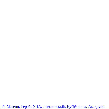
ній, Мазепи, Героїв УПА, Личаківській, Кубійовича, Академіка