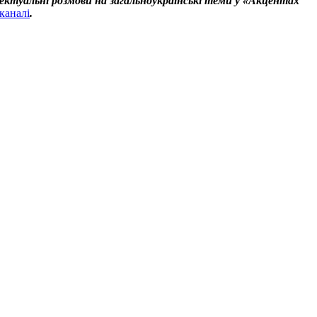
ектуальні розмови на загальноукраїнські теми у «Акцентах
каналі
.