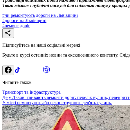
Трансляції важливих подій наживо і щотижневі відеопрограм
Твого міста» і публічні дискусії для спільного пошуку кращи
#
чи ремонтують дороги на Львівщині
#
дороги на Львівщині
#
ремонт доріг
Підписуйтесь на наші соціальні мережі
Будьте в курсі останніх новин та ексклюзивного контенту. Слід
Читайте також
Транспорт та Інфраструктура
Де у Львові тривають ремонти доріг: перелік вулиць, перекриття
У місті ремонтують або реконструюють дев'ять вулиць.